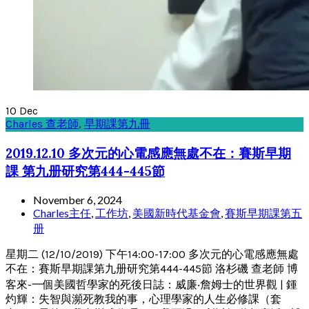
10
Dec
Charles 查老師
,
早期課第九冊
2019.12.10 多次元的心電感應無處不在：賽斯早期
課 第九册研究第444-445節
November 6, 2024
Charles主任
,
工作坊
,
美國新時代基金會
,
賽斯早期課第五
册
星期二 (12/10/2019) 下午14:00-17:00 多次元的心電感應無處
不在：賽斯早期課第九册研究第444-445節 洛杉磯 查老師 博
客來-一個美國哲學家的死後日誌：威廉‧詹姆士的世界觀 | 鍾
灼輝：失智與瀕死教我的事，心理學家的人生必修課（套