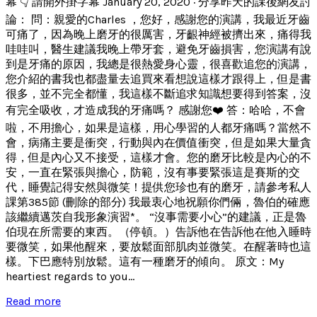
幕 👇 請開外掛字幕 January 20, 2020 · 分享昨天的課後網友討
論： 問：親愛的Charles ，您好，感謝您的演講，我最近牙齒
可痛了，因為晚上磨牙的很厲害，牙齦神經被擠出來，痛得我
哇哇叫，醫生建議我晚上帶牙套，避免牙齒損害，您演講有說
到是牙痛的原因，我總是很熱愛身心靈，很喜歡追您的演講，
您介紹的書我也都盡量去追買來看想說這樣才跟得上，但是書
很多，並不完全都懂，我這樣不斷追求知識想要得到答案，沒
有完全吸收，才造成我的牙痛嗎？ 感謝您❤️ 答：哈哈，不會
啦，不用擔心，如果是這樣，用心學習的人都牙痛嗎？當然不
會，病痛主要是衝突，行動與內在價值衝突，但是如果大量貪
得，但是內心又不接受，這樣才會。您的磨牙比較是內心的不
安，一直在緊張與擔心，防範，沒有事要緊張這是賽斯的交
代，睡覺記得安然與微笑！提供您珍也有的磨牙，請參考私人
課第385節 (刪除的部分) 我最衷心地祝願你們倆，魯伯的確應
該繼續邁茨自我形象演習*。 “沒事需要小心”的建議，正是魯
伯現在所需要的東西。（停頓。）告訴他在告訴他在他入睡時
要微笑，如果他醒來，要放鬆面部肌肉並微笑。在醒著時也這
樣。下巴應特別放鬆。這有一種磨牙的傾向。 原文：My
heartiest regards to you...
Read more