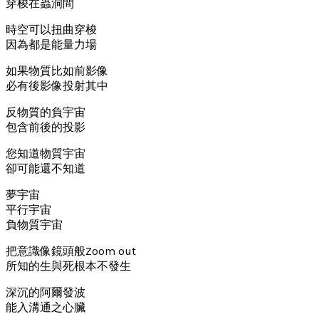
穿梭在蟲洞間
時空可以扭曲穿梭
因為都是能量力場
如果物質比如前影像
必有後影像投射其中
反物質的負宇宙
包含前後的投影
您知道物質宇宙
卻可能還不知道
夢宇宙
平行宇宙
負物質宇宙
把意識像鏡頭般Zoom out
所知的生與死根本不發生
深沉的阿爾發波
能入溝通之心臟