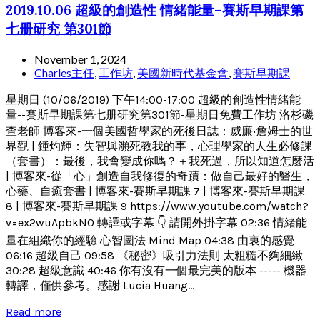
2019.10.06 超級的創造性 情緒能量–賽斯早期課第
七册研究 第301節
November 1, 2024
Charles主任
,
工作坊
,
美國新時代基金會
,
賽斯早期課
星期日 (10/06/2019) 下午14:00-17:00 超級的創造性情緒能
量--賽斯早期課第七册研究第301節-星期日免費工作坊 洛杉磯
查老師 博客來-一個美國哲學家的死後日誌：威廉‧詹姆士的世
界觀 | 鍾灼輝：失智與瀕死教我的事，心理學家的人生必修課
（套書）：最後，我會變成你嗎？＋我死過，所以知道怎麼活
| 博客來-從「心」創造自我修復的奇蹟：做自己最好的醫生，
心藥、自癒套書 | 博客來-賽斯早期課 7 | 博客來-賽斯早期課
8 | 博客來-賽斯早期課 9 https://www.youtube.com/watch?
v=ex2wuApbkN0 轉譯或字幕 👇 請開外掛字幕 02:36 情緒能
量在組織你的經驗 心智圖法 Mind Map 04:38 由衷的感覺
06:16 超級自己 09:58 《秘密》吸引力法則 太粗糙不夠細緻
30:28 超級意識 40:46 你有沒有一個最完美的版本 ----- 機器
轉譯，僅供參考。感謝 Lucia Huang...
Read more