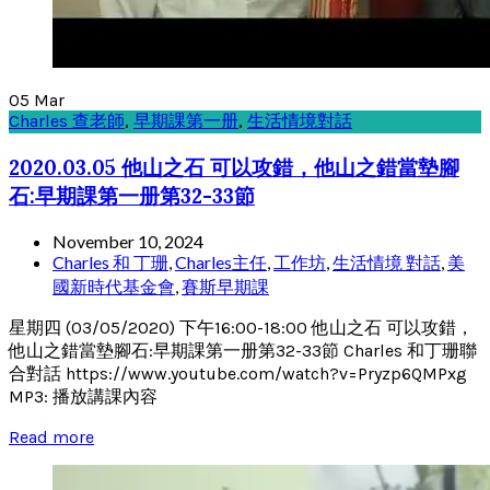
05
Mar
Charles 查老師
,
早期課第一册
,
生活情境對話
2020.03.05 他山之石 可以攻錯，他山之錯當墊腳
石:早期課第一册第32-33節
November 10, 2024
Charles 和 丁珊
,
Charles主任
,
工作坊
,
生活情境 對話
,
美
國新時代基金會
,
賽斯早期課
星期四 (03/05/2020) 下午16:00-18:00 他山之石 可以攻錯，
他山之錯當墊腳石:早期課第一册第32-33節 Charles 和丁珊聯
合對話 https://www.youtube.com/watch?v=Pryzp6QMPxg
MP3: 播放講課內容
Read more