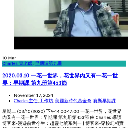
10
Mar
Charles 查老師
,
早期課第九冊
2020.03.10 一花一世界，花世界內又有一花一世
界：早期課 第九册第453節
November 17, 2024
Charles主任
,
工作坊
,
美國新時代基金會
,
賽斯早期課
星期二 (03/10/2020) 下午14:00-17:00 一花一世界，花世界
內又有一花一世界：早期課 第九册第453節 由 Charles 導讀
博客來-漫遊前世今生：超靈七號系列一 | 博客來-穿梭幻相實