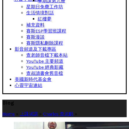
早期課第九冊
星期日免費工作坊
生活情境對話
紅樓夢
補充資料
賽斯ESP學習班課程
賽斯漫談
賽斯隱私刪除課程
影音頻道及下載專區
查老師音檔下載本站
YouTube 主要頻道
YouTube 經典影藏
查叔讀書會舊音檔
美國新時代基金會
心靈宇宙連結
Blog
Home
»
上課演講
»
Charles 查老師
»