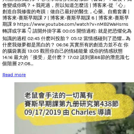
會變成你嗎？＋我死過，所以知道怎麼活 | 博客來-從「心」
創造自我修復的奇蹟：做自己最好的醫生，心藥、自癒套書 |
博客來-賽斯早期課 7 | 博客來-賽斯早期課 8 | 博客來-賽斯早
期課 9 https://www.youtube.com/watch?v=nMB2WaHsrns
轉譯或字幕 👇 請開外掛字幕 00:05 開悟過程: 就是把恐懼化為
知識的過程 02:45 什麽叫投胎？ 05:12 當情感碰到了恐懼... 為
什麽我做夢都是黑白的？ 06:56 其實所有的創造力並不在 你
的腦袋裏面 13:05 觀照你自己的情緒能量 或你的情感狀態
14:16 最大的「接受」是什麽？ 17:02 談到第88節的潛意識七
個階層 27:08...
Read more