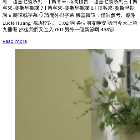
相：超靈七號系列二 | 博客來-時間預言：超靈七號系列三 | 博
客來-賽斯早期課 7 | 博客來-賽斯早期課 8 | 博客來-賽斯早期
課 9 轉譯或字幕 👇 請開外掛字幕 機器轉譯，僅供參考。感謝
Lucia Huang 協助校對。 0:02 啊 各位朋友晚安 我們今天上第
九冊喔 然後我們又進入 0:11 另外一個新節啊 453節...
Read more