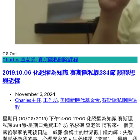
06
Oct
Charles 查老師
,
賽斯隱私刪除課程
2019.10.06 化恐懼為知識 賽斯隱私課384節 談聯想
與恐懼
November 3, 2024
Charles主任
,
工作坊
,
美國新時代基金會
,
賽斯隱私刪除課
程
星期日 (10/06/2019) 下午14:00-17:00 化恐懼為知識 賽斯隱
私課384節-星期日免費工作坊 洛杉磯 查老師 博客來-一個美
國哲學家的死後日誌：威廉‧詹姆士的世界觀 | 鍾灼輝：失智
與瀕死教我的事，心理學家的人生必修課（套書）：最後，我