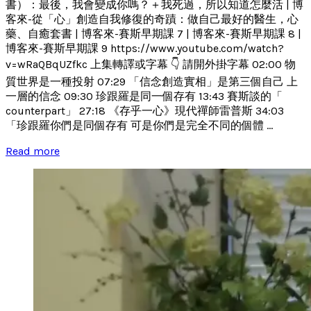
書）：最後，我會變成你嗎？＋我死過，所以知道怎麼活 | 博
客來-從「心」創造自我修復的奇蹟：做自己最好的醫生，心
藥、自癒套書 | 博客來-賽斯早期課 7 | 博客來-賽斯早期課 8 |
博客來-賽斯早期課 9 https://www.youtube.com/watch?
v=wRaQBqUZfkc 上集轉譯或字幕 👇 請開外掛字幕 02:00 物
質世界是一種投射 07:29 「信念創造實相」是第三個自己 上
一層的信念 09:30 珍跟羅是同一個存有 13:43 賽斯談的「
counterpart」 27:18 《存乎一心》現代禪師雷普斯 34:03
「珍跟羅你們是同個存有 可是你們是完全不同的個體 ...
Read more