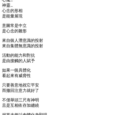
神靈…
心念的形相
是能量展現
意圖常是中立
是心念的雛形
來自個人潛意識的投射
來自集體無意識的投射
活動的能力和對抗
是由接觸的人賦予
如果一個具體化
看起來有威脅性
只要善意地祝它平安
而撤回注意力就好了
不僅舉頭三尺有神明
且是互相依存加纏繞
就算未曾以肉體化身顯現