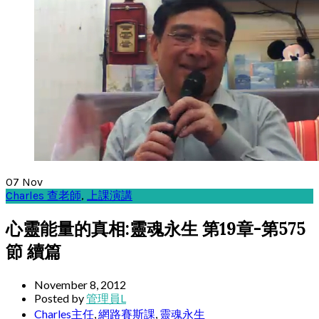
07
Nov
Charles 查老師
,
上課演講
心靈能量的真相:靈魂永生 第19章-第575
節 續篇
November 8, 2012
Posted by
管理員L
Charles主任
,
網路賽斯課
,
靈魂永生