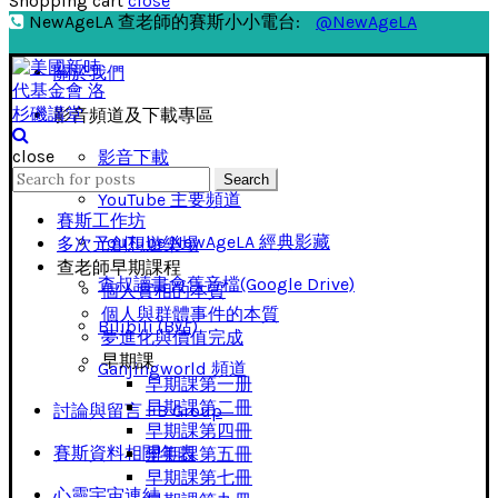
Shopping cart
close
NewAgeLA 查老師的賽斯小小電台:
@NewAgeLA
關於我們
影音頻道及下載專區
close
影音下載
Search
Search
for:
YouTube 主要頻道
賽斯工作坊
YouTube NewAgeLA 經典影藏
多次元創想遊樂場
查老師早期課程
查叔讀書會舊音檔(Google Drive)
個人實相的本質
個人與群體事件的本質
Bilibili (B站)
夢進化與價值完成
早期課
Ganjingworld 頻道
早期課第一册
早期課第二冊
討論與留言 FB Group
早期課第四冊
賽斯資料相關年表
早期課第五冊
早期課第七冊
心靈宇宙連結