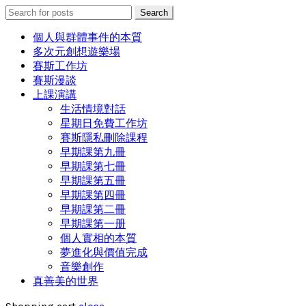
Search
Search
for:
個人與群體事件的本質
多次元創想遊樂場
賽斯工作坊
賽斯漫談
上課演講
生活情境對話
星期日免費工作坊
賽斯隱私刪除課程
早期課第九冊
早期課第七冊
早期課第五冊
早期課第四冊
早期課第二冊
早期課第一册
個人實相的本質
夢進化與價值完成
音樂創作
真善美的世界