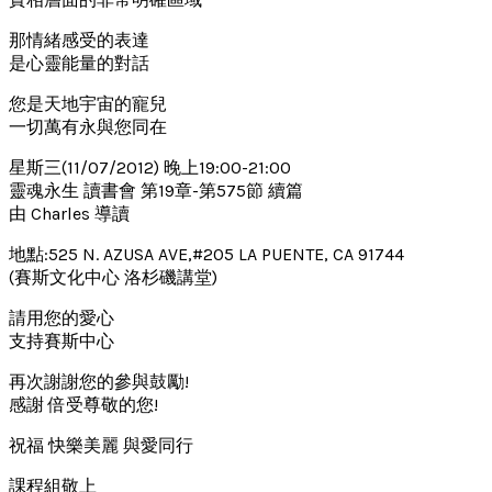
那情緒感受的表達
是心靈能量的對話
您是天地宇宙的寵兒
一切萬有永與您同在
星斯三(11/07/2012) 晚上19:00-21:00
靈魂永生 讀書會 第19章-第575節 續篇
由 Charles 導讀
地點:525 N. AZUSA AVE,#205 LA PUENTE, CA 91744
(賽斯文化中心 洛杉磯講堂)
請用您的愛心
支持賽斯中心
再次謝謝您的參與鼓勵!
感謝 倍受尊敬的您!
祝福 快樂美麗 與愛同行
課程組敬上