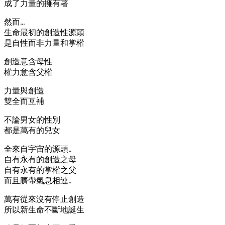
成了力量的擁有著
然而…
生命最初的創造性源頭
是自性而非力量和掌權
創造意含母性
權力意含父權
力量與創造
雙全而互補
不論男女的性別
都是萬有的兒女
全來自宇宙的源頭..
自有永有的創造之母
自有永有的掌權之父
而且臍帶氣息相連..
萬有從來沒有停止創造
所以新生命不斷地誕生