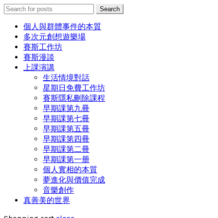
Search
Search
for:
個人與群體事件的本質
多次元創想遊樂場
賽斯工作坊
賽斯漫談
上課演講
生活情境對話
星期日免費工作坊
賽斯隱私刪除課程
早期課第九冊
早期課第七冊
早期課第五冊
早期課第四冊
早期課第二冊
早期課第一册
個人實相的本質
夢進化與價值完成
音樂創作
真善美的世界