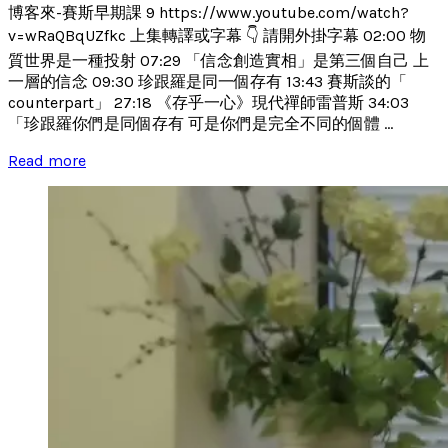
博客來-賽斯早期課 9 https://www.youtube.com/watch?
v=wRaQBqUZfkc 上集轉譯或字幕 👇 請開外掛字幕 02:00 物
質世界是一種投射 07:29 「信念創造實相」是第三個自己 上
一層的信念 09:30 珍跟羅是同一個存有 13:43 賽斯談的「
counterpart」 27:18 《存乎一心》現代禪師雷普斯 34:03
「珍跟羅你們是同個存有 可是你們是完全不同的個體 ...
Read more