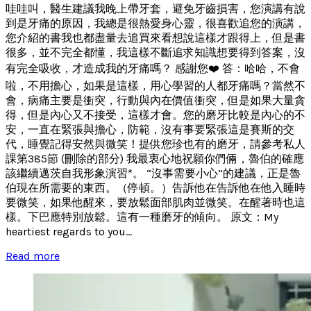
哇哇叫，醫生建議我晚上帶牙套，避免牙齒損害，您演講有說
到是牙痛的原因，我總是很熱愛身心靈，很喜歡追您的演講，
您介紹的書我也都盡量去追買來看想說這樣才跟得上，但是書
很多，並不完全都懂，我這樣不斷追求知識想要得到答案，沒
有完全吸收，才造成我的牙痛嗎？ 感謝您❤️ 答：哈哈，不會
啦，不用擔心，如果是這樣，用心學習的人都牙痛嗎？當然不
會，病痛主要是衝突，行動與內在價值衝突，但是如果大量貪
得，但是內心又不接受，這樣才會。您的磨牙比較是內心的不
安，一直在緊張與擔心，防範，沒有事要緊張這是賽斯的交
代，睡覺記得安然與微笑！提供您珍也有的磨牙，請參考私人
課第385節 (刪除的部分) 我最衷心地祝願你們倆，魯伯的確應
該繼續邁茨自我形象演習*。 “沒事需要小心”的建議，正是魯
伯現在所需要的東西。（停頓。）告訴他在告訴他在他入睡時
要微笑，如果他醒來，要放鬆面部肌肉並微笑。在醒著時也這
樣。下巴應特別放鬆。這有一種磨牙的傾向。 原文：My
heartiest regards to you...
Read more