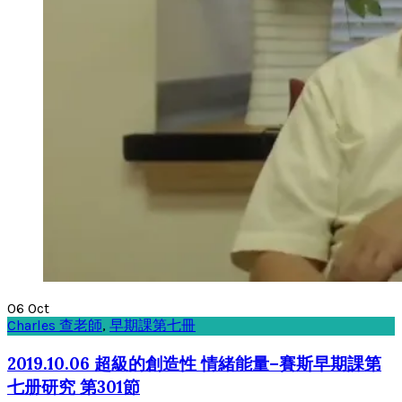
06
Oct
Charles 查老師
,
早期課第七冊
2019.10.06 超級的創造性 情緒能量–賽斯早期課第
七册研究 第301節