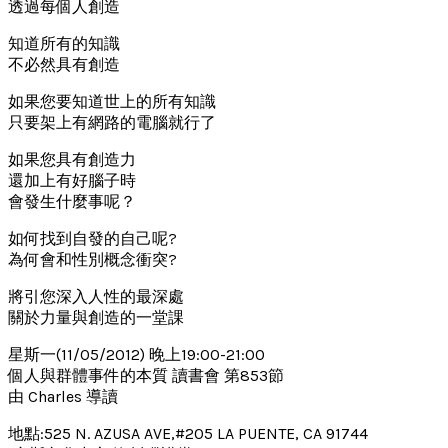
透過每個人創造
知道所有的知識
不必然具有創造
如果您要知道世上的所有知識
只要架上有網路的電腦就行了
如果您具有創造力
還加上有好腦子時
會發生什麼事呢？
如何找到自發的自己呢?
為何會和性別概念衝突?
將引您深入人性的最深處
關於力量與創造的一堂課
星斯一(11/05/2012) 晚上19:00-21:00
個人與群體事件的本質 讀書會 第853節
由 Charles 導讀
地點:525 N. AZUSA AVE,#205 LA PUENTE, CA 91744