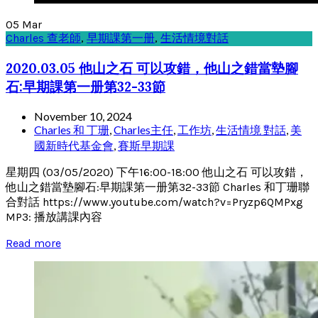
05
Mar
Charles 查老師
,
早期課第一册
,
生活情境對話
2020.03.05 他山之石 可以攻錯，他山之錯當墊腳
石:早期課第一册第32-33節
November 10, 2024
Charles 和 丁珊
,
Charles主任
,
工作坊
,
生活情境 對話
,
美
國新時代基金會
,
賽斯早期課
星期四 (03/05/2020) 下午16:00-18:00 他山之石 可以攻錯，
他山之錯當墊腳石:早期課第一册第32-33節 Charles 和丁珊聯
合對話 https://www.youtube.com/watch?v=Pryzp6QMPxg
MP3: 播放講課內容
Read more