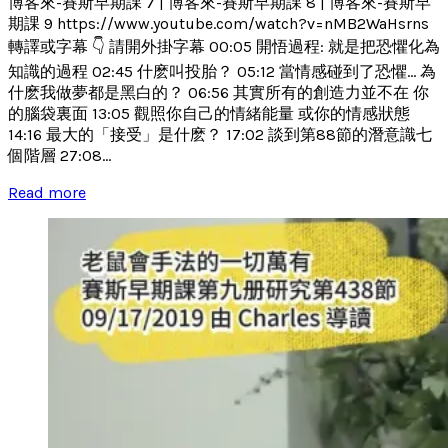
博客來-賽斯早期課 7 | 博客來-賽斯早期課 8 | 博客來-賽斯早
期課 9 https://www.youtube.com/watch?v=nMB2WaHsrns
轉譯或字幕 👇 請開外掛字幕 00:05 開悟過程: 就是把恐懼化為
知識的過程 02:45 什麽叫投胎？ 05:12 當情感碰到了恐懼... 為
什麽我做夢都是黑白的？ 06:56 其實所有的創造力並不在 你
的腦袋裏面 13:05 觀照你自己的情緒能量 或你的情感狀態
14:16 最大的「接受」是什麽？ 17:02 談到第88節的潛意識七
個階層 27:08...
Read more