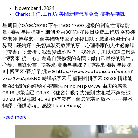
November 1, 2024
Charles主任
,
工作坊
,
美國新時代基金會
,
賽斯早期課
星期日 (10/06/2019) 下午14:00-17:00 超級的創造性情緒能
量--賽斯早期課第七册研究第301節-星期日免費工作坊 洛杉磯
查老師 博客來-一個美國哲學家的死後日誌：威廉‧詹姆士的世
界觀 | 鍾灼輝：失智與瀕死教我的事，心理學家的人生必修課
（套書）：最後，我會變成你嗎？＋我死過，所以知道怎麼活
| 博客來-從「心」創造自我修復的奇蹟：做自己最好的醫生，
心藥、自癒套書 | 博客來-賽斯早期課 7 | 博客來-賽斯早期課
8 | 博客來-賽斯早期課 9 https://www.youtube.com/watch?
v=ex2wuApbkN0 轉譯或字幕 👇 請開外掛字幕 02:36 情緒能
量在組織你的經驗 心智圖法 Mind Map 04:38 由衷的感覺
06:16 超級自己 09:58 《秘密》吸引力法則 太粗糙不夠細緻
30:28 超級意識 40:46 你有沒有一個最完美的版本 ----- 機器
轉譯，僅供參考。感謝 Lucia Huang...
Read more