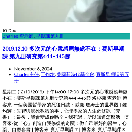
10
Dec
Charles 查老師
,
早期課第九冊
2019.12.10 多次元的心電感應無處不在：賽斯早期
課 第九册研究第444-445節
November 6, 2024
Charles主任
,
工作坊
,
美國新時代基金會
,
賽斯早期課第五
册
星期二 (12/10/2019) 下午14:00-17:00 多次元的心電感應無處
不在：賽斯早期課第九册研究第444-445節 洛杉磯 查老師 博
客來-一個美國哲學家的死後日誌：威廉‧詹姆士的世界觀 | 鍾
灼輝：失智與瀕死教我的事，心理學家的人生必修課（套
書）：最後，我會變成你嗎？＋我死過，所以知道怎麼活 | 博
客來-從「心」創造自我修復的奇蹟：做自己最好的醫生，心
藥、自癒套書 | 博客來-賽斯早期課 7 | 博客來-賽斯早期課 8 |