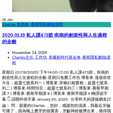
19
Jan
Charles 查老師
,
賽斯隱私刪除課程
2020.01.19 私人課473節 疾病的創造性與人生過程
的全貌
November 14, 2024
Charles主任
,
工作坊
,
美國新時代基金會
,
賽斯隱私刪除課
程
星期日 (01/19/2020) 下午14:00-17:00 私人課473節，疾病的
創造性與人生過程的全貌-星期日免費工作坊 博客來-漫遊前世
今生：超靈七號系列一 | 博客來-穿梭幻相實相：超靈七號系
列二 | 博客來-時間預言：超靈七號系列三 | 博客來-賽斯早期
課 7 | 博客來-賽斯早期課 8 | 博客來-賽斯早期課 9 轉譯或字
幕 👇 請開外掛字幕 January 20, 2020 · 分享昨天的課後網友討
論： 問：親愛的Charles ，您好，感謝您的演講，我最近牙齒
可痛了，因為晚上磨牙的很厲害，牙齦神經被擠出來，痛得我