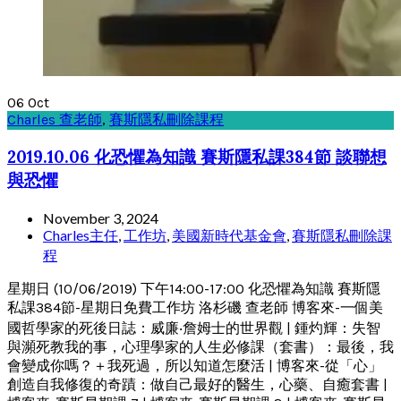
06
Oct
Charles 查老師
,
賽斯隱私刪除課程
2019.10.06 化恐懼為知識 賽斯隱私課384節 談聯想
與恐懼
November 3, 2024
Charles主任
,
工作坊
,
美國新時代基金會
,
賽斯隱私刪除課
程
星期日 (10/06/2019) 下午14:00-17:00 化恐懼為知識 賽斯隱
私課384節-星期日免費工作坊 洛杉磯 查老師 博客來-一個美
國哲學家的死後日誌：威廉‧詹姆士的世界觀 | 鍾灼輝：失智
與瀕死教我的事，心理學家的人生必修課（套書）：最後，我
會變成你嗎？＋我死過，所以知道怎麼活 | 博客來-從「心」
創造自我修復的奇蹟：做自己最好的醫生，心藥、自癒套書 |