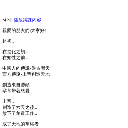
MP3:
播放講課內容
親愛的朋友們:大家好!
起初…
在進化之初…
在知性之前…
中國人的傳說-盤古開天
西方傳說-上帝創造天地
創造來自源頭…
孕育帶著慈愛…
上帝…
創造了六天之後…
放下了創造工作…
成了天地的掌權者