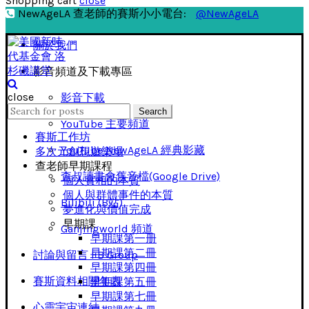
Shopping cart
close
NewAgeLA 查老師的賽斯小小電台:
@NewAgeLA
關於我們
影音頻道及下載專區
close
影音下載
Search
Search
for:
YouTube 主要頻道
賽斯工作坊
YouTube NewAgeLA 經典影藏
多次元創想遊樂場
查老師早期課程
查叔讀書會舊音檔(Google Drive)
個人實相的本質
個人與群體事件的本質
Bilibili (B站)
夢進化與價值完成
早期課
Ganjingworld 頻道
早期課第一册
早期課第二冊
討論與留言 FB Group
早期課第四冊
賽斯資料相關年表
早期課第五冊
早期課第七冊
心靈宇宙連結