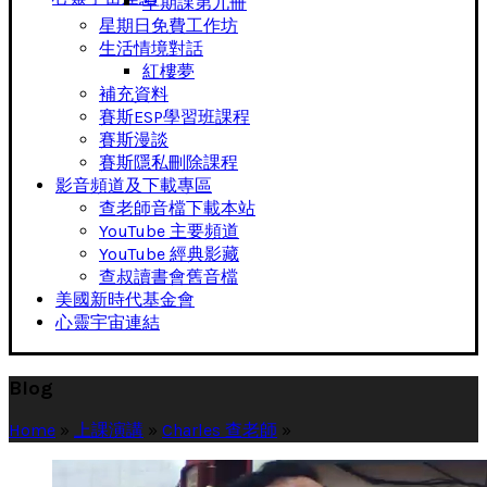
早期課第九冊
星期日免費工作坊
生活情境對話
紅樓夢
補充資料
賽斯ESP學習班課程
賽斯漫談
賽斯隱私刪除課程
影音頻道及下載專區
查老師音檔下載本站
YouTube 主要頻道
YouTube 經典影藏
查叔讀書會舊音檔
美國新時代基金會
心靈宇宙連結
Blog
Home
»
上課演講
»
Charles 查老師
»