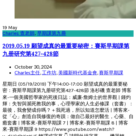
19
May
Charles 查老師
,
早期課第九冊
2019.05.19 願望成真的最重要秘密：賽斯早期課第
九册研究第427-428節
October 30, 2024
Charles主任
,
工作坊
,
美國新時代基金會
,
賽斯早期課
星期日 (05/19/2019) 下午14:00-17:00 願望成真的最重要秘
密：賽斯早期課第九册研究第427-428節 洛杉磯 查老師 博客
來-一個美國哲學家的死後日誌：威廉‧詹姆士的世界觀 | 鍾灼
輝：失智與瀕死教我的事，心理學家的人生必修課（套書）：
最後，我會變成你嗎？＋我死過，所以知道怎麼活 | 博客來-
從「心」創造自我修復的奇蹟：做自己最好的醫生，心藥、自
癒套書 | 博客來-賽斯早期課 7 | 博客來-賽斯早期課 8 | 博客
來-賽斯早期課 9 https://www.youtube.com/watch?