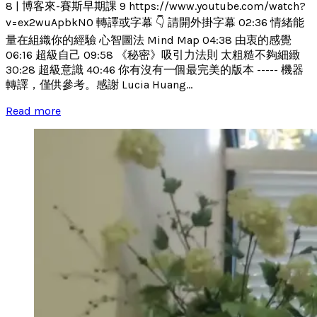
8 | 博客來-賽斯早期課 9 https://www.youtube.com/watch?
v=ex2wuApbkN0 轉譯或字幕 👇 請開外掛字幕 02:36 情緒能
量在組織你的經驗 心智圖法 Mind Map 04:38 由衷的感覺
06:16 超級自己 09:58 《秘密》吸引力法則 太粗糙不夠細緻
30:28 超級意識 40:46 你有沒有一個最完美的版本 ----- 機器
轉譯，僅供參考。感謝 Lucia Huang...
Read more