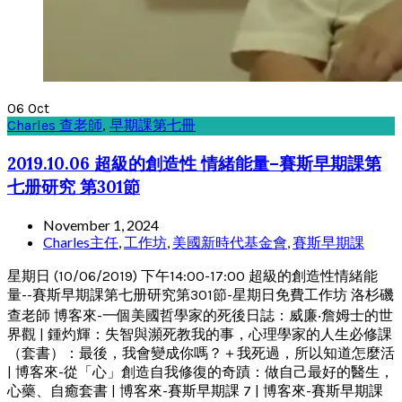
06
Oct
Charles 查老師
,
早期課第七冊
2019.10.06 超級的創造性 情緒能量–賽斯早期課第
七册研究 第301節
November 1, 2024
Charles主任
,
工作坊
,
美國新時代基金會
,
賽斯早期課
星期日 (10/06/2019) 下午14:00-17:00 超級的創造性情緒能
量--賽斯早期課第七册研究第301節-星期日免費工作坊 洛杉磯
查老師 博客來-一個美國哲學家的死後日誌：威廉‧詹姆士的世
界觀 | 鍾灼輝：失智與瀕死教我的事，心理學家的人生必修課
（套書）：最後，我會變成你嗎？＋我死過，所以知道怎麼活
| 博客來-從「心」創造自我修復的奇蹟：做自己最好的醫生，
心藥、自癒套書 | 博客來-賽斯早期課 7 | 博客來-賽斯早期課