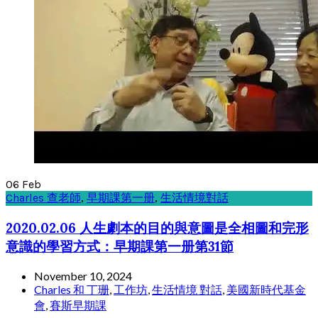
06
Feb
Charles 查老師
,
早期課第一册
,
生活情境對話
2020.02.06 人生劇本的目的與意圖是全相圖和完形
意識的學習方式：早期課第一册第31節
November 10, 2024
Charles 和 丁珊
,
工作坊
,
生活情境 對話
,
美國新時代基金
會
,
賽斯早期課