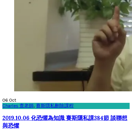
06
Oct
Charles 查老師
,
賽斯隱私刪除課程
2019.10.06 化恐懼為知識 賽斯隱私課384節 談聯想
與恐懼