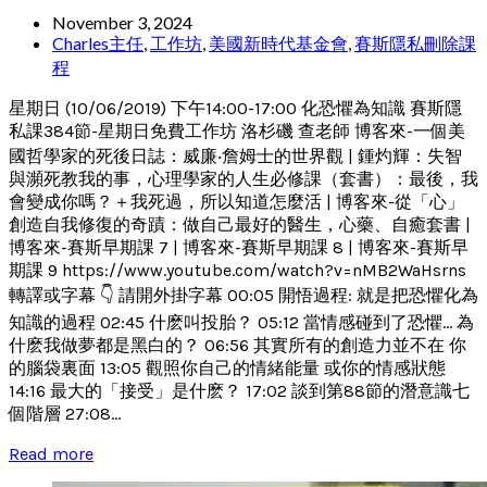
November 3, 2024
Charles主任
,
工作坊
,
美國新時代基金會
,
賽斯隱私刪除課
程
星期日 (10/06/2019) 下午14:00-17:00 化恐懼為知識 賽斯隱
私課384節-星期日免費工作坊 洛杉磯 查老師 博客來-一個美
國哲學家的死後日誌：威廉‧詹姆士的世界觀 | 鍾灼輝：失智
與瀕死教我的事，心理學家的人生必修課（套書）：最後，我
會變成你嗎？＋我死過，所以知道怎麼活 | 博客來-從「心」
創造自我修復的奇蹟：做自己最好的醫生，心藥、自癒套書 |
博客來-賽斯早期課 7 | 博客來-賽斯早期課 8 | 博客來-賽斯早
期課 9 https://www.youtube.com/watch?v=nMB2WaHsrns
轉譯或字幕 👇 請開外掛字幕 00:05 開悟過程: 就是把恐懼化為
知識的過程 02:45 什麽叫投胎？ 05:12 當情感碰到了恐懼... 為
什麽我做夢都是黑白的？ 06:56 其實所有的創造力並不在 你
的腦袋裏面 13:05 觀照你自己的情緒能量 或你的情感狀態
14:16 最大的「接受」是什麽？ 17:02 談到第88節的潛意識七
個階層 27:08...
Read more