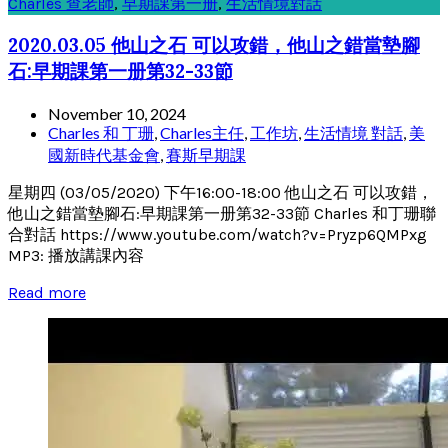
Charles 查老師
,
早期課第一册
,
生活情境對話
2020.03.05 他山之石 可以攻錯，他山之錯當墊腳
石:早期課第一册第32-33節
November 10, 2024
Charles 和 丁珊
,
Charles主任
,
工作坊
,
生活情境 對話
,
美
國新時代基金會
,
賽斯早期課
星期四 (03/05/2020) 下午16:00-18:00 他山之石 可以攻錯，
他山之錯當墊腳石:早期課第一册第32-33節 Charles 和丁珊聯
合對話 https://www.youtube.com/watch?v=Pryzp6QMPxg
MP3: 播放講課內容
Read more