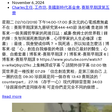
November 6, 2024
Charles主任
,
工作坊
,
美國新時代基金會
,
賽斯早期課第五
册
星期二 (12/10/2019) 下午14:00-17:00 多次元的心電感應無處
不在：賽斯早期課第九册研究第444-445節 洛杉磯 查老師 博
客來-一個美國哲學家的死後日誌：威廉‧詹姆士的世界觀 | 鍾
灼輝：失智與瀕死教我的事，心理學家的人生必修課（套
書）：最後，我會變成你嗎？＋我死過，所以知道怎麼活 | 博
客來-從「心」創造自我修復的奇蹟：做自己最好的醫生，心
藥、自癒套書 | 博客來-賽斯早期課 7 | 博客來-賽斯早期課 8 |
博客來-賽斯早期課 9 https://www.youtube.com/watch?
v=wRaQBqUZfkc 上集轉譯或字幕 👇 請開外掛字幕 02:00 物
質世界是一種投射 07:29 「信念創造實相」是第三個自己 上
一層的信念 09:30 珍跟羅是同一個存有 13:43 賽斯談的「
counterpart」 27:18 《存乎一心》現代禪師雷普斯 34:03
「珍跟羅你們是同個存有 可是你們是完全不同的個體 ...
Read more