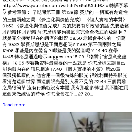
https://www.youtube.com/watch?v=9at85dd6zIc 轉譯字幕
👇 參考章節： 早期課第三冊 第138節 賽斯的 一切萬有創造性
的三個兩難之局 《夢進化與價值完成》 《個人實相的本質》
01:53 《夢進化與價值完成》真的想要有所改變的話 先要放鬆
才能轉移 才能轉向 怎麽樣能夠徹底完完全全徹底的放鬆啊？
就是完全接受現在的所有的狀況 06:50 老鼠會手法的一切萬
有 10:32 學賽斯思想是正面思想嗎? 11:00 第三個兩難之局
12:06 哪些是內在聲音？哪些是我的聲音呢？ 14:40 在學
14:45 轉移是通過暗示suggestion 15:09『物質宇宙是意念建
構』 16:05 學賽斯資料最重要的一點就是 你怎麽樣去讓自己
能夠跟內在的訊息相通 17:40 《個人實相的本質》第20章 一
個孤獨孤寂的人 他會用一個很特殊的眼光 很銳利而特殊眼光
看清楚這個世界 而這個眼光是別人看不見的 22:44 三個兩難
之局很簡單 沒有行動就沒有本體 我有那麽多轉世 我不斷在用
這個來做練習的時候 你怎麽會在乎... 27:20...
Read more