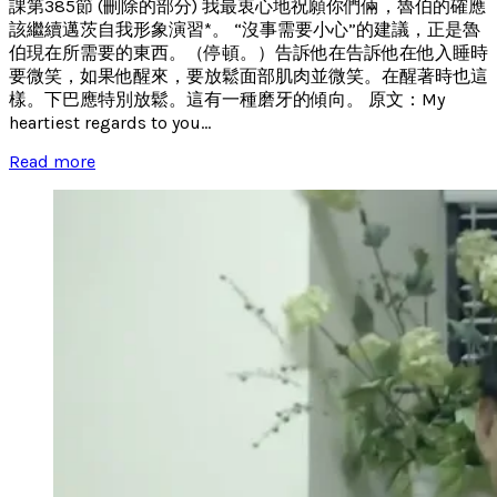
課第385節 (刪除的部分) 我最衷心地祝願你們倆，魯伯的確應
該繼續邁茨自我形象演習*。 “沒事需要小心”的建議，正是魯
伯現在所需要的東西。（停頓。）告訴他在告訴他在他入睡時
要微笑，如果他醒來，要放鬆面部肌肉並微笑。在醒著時也這
樣。下巴應特別放鬆。這有一種磨牙的傾向。 原文：My
heartiest regards to you...
Read more