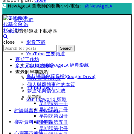
Shopping cart
close
NewAgeLA 查老師的賽斯小小電台:
@NewAgeLA
關於我們
影音頻道及下載專區
close
影音下載
Search
Search
for:
YouTube 主要頻道
賽斯工作坊
YouTube NewAgeLA 經典影藏
多次元創想遊樂場
查老師早期課程
查叔讀書會舊音檔(Google Drive)
個人實相的本質
個人與群體事件的本質
Bilibili (B站)
夢進化與價值完成
早期課
Ganjingworld 頻道
早期課第一册
早期課第二冊
討論與留言 FB Group
早期課第四冊
賽斯資料相關年表
早期課第五冊
早期課第七冊
心靈宇宙連結