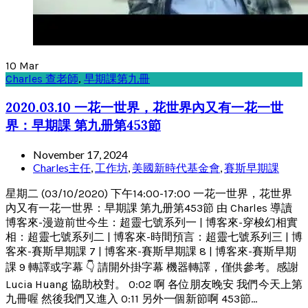
10
Mar
Charles 查老師
,
早期課第九冊
2020.03.10 一花一世界，花世界內又有一花一世
界：早期課 第九册第453節
November 17, 2024
Charles主任
,
工作坊
,
美國新時代基金會
,
賽斯早期課
星期二 (03/10/2020) 下午14:00-17:00 一花一世界，花世界
內又有一花一世界：早期課 第九册第453節 由 Charles 導讀
博客來-漫遊前世今生：超靈七號系列一 | 博客來-穿梭幻相實
相：超靈七號系列二 | 博客來-時間預言：超靈七號系列三 | 博
客來-賽斯早期課 7 | 博客來-賽斯早期課 8 | 博客來-賽斯早期
課 9 轉譯或字幕 👇 請開外掛字幕 機器轉譯，僅供參考。感謝
Lucia Huang 協助校對。 0:02 啊 各位朋友晚安 我們今天上第
九冊喔 然後我們又進入 0:11 另外一個新節啊 453節...