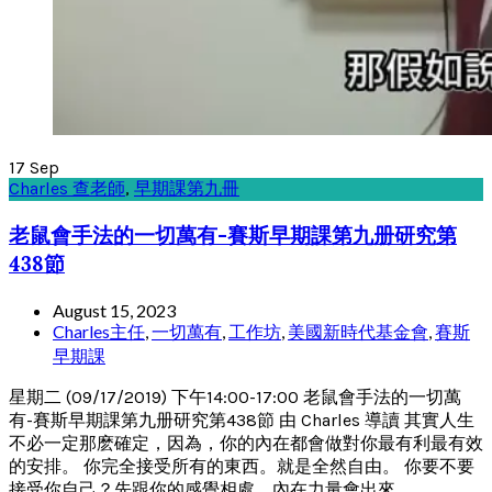
17
Sep
Charles 查老師
,
早期課第九冊
老鼠會手法的一切萬有-賽斯早期課第九册研究第
438節
August 15, 2023
Charles主任
,
一切萬有
,
工作坊
,
美國新時代基金會
,
賽斯
早期課
星期二 (09/17/2019) 下午14:00-17:00 老鼠會手法的一切萬
有-賽斯早期課第九册研究第438節 由 Charles 導讀 其實人生
不必一定那麽確定，因為，你的內在都會做對你最有利最有效
的安排。 你完全接受所有的東西。就是全然自由。 你要不要
接受你自己？先跟你的感覺相處，內在力量會出來。