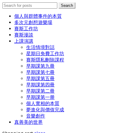
Search
Search
for:
個人與群體事件的本質
多次元創想遊樂場
賽斯工作坊
賽斯漫談
上課演講
生活情境對話
星期日免費工作坊
賽斯隱私刪除課程
早期課第九冊
早期課第七冊
早期課第五冊
早期課第四冊
早期課第二冊
早期課第一册
個人實相的本質
夢進化與價值完成
音樂創作
真善美的世界