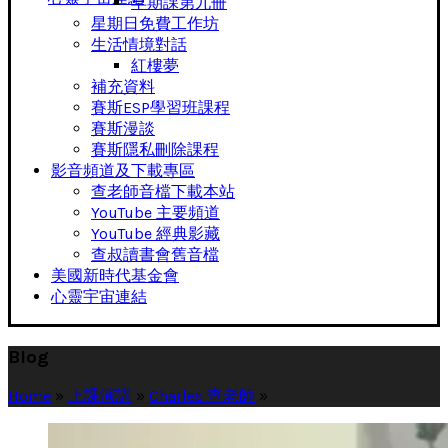
早期課第九冊
星期日免費工作坊
生活情境對話
紅樓夢
補充資料
賽斯ESP學習班課程
賽斯漫談
賽斯隱私刪除課程
影音頻道及下載專區
查老師音檔下載本站
YouTube 主要頻道
YouTube 經典影藏
查叔讀書會舊音檔
美國新時代基金會
心靈宇宙連結
Blog
Home
»
上課演講
»
Charles 查老師
»