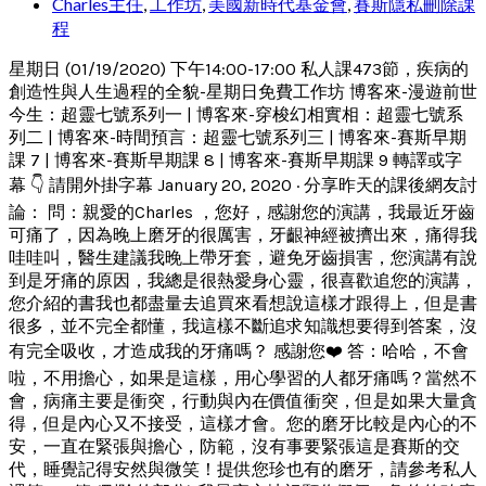
Charles主任
,
工作坊
,
美國新時代基金會
,
賽斯隱私刪除課
程
星期日 (01/19/2020) 下午14:00-17:00 私人課473節，疾病的
創造性與人生過程的全貌-星期日免費工作坊 博客來-漫遊前世
今生：超靈七號系列一 | 博客來-穿梭幻相實相：超靈七號系
列二 | 博客來-時間預言：超靈七號系列三 | 博客來-賽斯早期
課 7 | 博客來-賽斯早期課 8 | 博客來-賽斯早期課 9 轉譯或字
幕 👇 請開外掛字幕 January 20, 2020 · 分享昨天的課後網友討
論： 問：親愛的Charles ，您好，感謝您的演講，我最近牙齒
可痛了，因為晚上磨牙的很厲害，牙齦神經被擠出來，痛得我
哇哇叫，醫生建議我晚上帶牙套，避免牙齒損害，您演講有說
到是牙痛的原因，我總是很熱愛身心靈，很喜歡追您的演講，
您介紹的書我也都盡量去追買來看想說這樣才跟得上，但是書
很多，並不完全都懂，我這樣不斷追求知識想要得到答案，沒
有完全吸收，才造成我的牙痛嗎？ 感謝您❤️ 答：哈哈，不會
啦，不用擔心，如果是這樣，用心學習的人都牙痛嗎？當然不
會，病痛主要是衝突，行動與內在價值衝突，但是如果大量貪
得，但是內心又不接受，這樣才會。您的磨牙比較是內心的不
安，一直在緊張與擔心，防範，沒有事要緊張這是賽斯的交
代，睡覺記得安然與微笑！提供您珍也有的磨牙，請參考私人