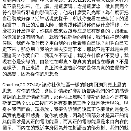
看到佛教徒，他們在念金剛經。若以我若以音聲求我是人行邪
道不覆見如來。但。講。是這麽講，念是這麽念，做其實完全
符合那個行邪道的那個部分，他為什麽要剃光頭？為什麽要把
自己裝成好像？活神活現的樣子，所以你去看在整個活下的過
程當中，真正的活血大師，他會跟你講說你們做什麽禪修，什
麽盡力什麽禪定，你搞那些東西跟專注是沒有關係的，跟後面
的覺知是沒有關係的。就我們在靜坐的時候，我們在禪定的時
候呢，我們在做什麽？用自我的力量希望自己呢？能夠自己安
定下來，那你用自我的力量去安定下來，那就不是不就是白熊
理論嗎？你要自己，我現在不要想，我現在什麽都不要想，我
現在心是安靜的。自發性在哪裏？那真實的創造在哪裏？不是
這樣子。真正來講，真正試念處告訴你的是你真實的去覺知你
的感覺，因為從你的思想會。
Charles(00:27:46): 讓你社像社區一樣的能夠回溯到更上層的
思想，有你的感受，會回到情緒好賽斯所告訴我們的你的感覺
基調的上層是情緒基調，那再往上層呢？賽斯的後面不是有賽
斯第二嗎？CCD二後面不是有賽斯第三嗎？就是活活現的。現
身在我們面前。現身說，我要告訴我們說真正你要做的是從你
真實的思想跟感覺，從你的感覺，因為那個部分才是真正的情
緒能量才是真正的電磁能量，而真正的電磁能量是來自內在的
圖示。而內在的投訴本身因為外在對語言的部分對。我們的觀