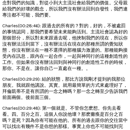
念對我們的知識，對從小到大主流社會給我們的價值。父母親
給我們的好壞的觀念，所以我們沒有辦法回到自發性，我們連
專注都不可能，我們要。
Charles(00:28:46): 跟過去的所有的？對的，好的，不被處罰
的事情認同，那我們要希望未來能夠活到。主流社會認為好的
那個部分，所以對未來跟過去呢，他挾制我們的現在，所以你
沒有辦法活到當下，沒有辦法活在現在的那種所謂的覺知狀
態，你沒有辦法在一種不選擇的那種腦力激盪的。那種能夠接
受內在訊息，跟內在一起合作，一起與神同行的這種創造性的
工作。但如果你沒有辦法回到與神同行的創造性工作的時候，
那你。不是在。讓你自己一直處在一種。。
Charles(00:29:29): 結的狀態，那比方說我剛才提到的我那位
朋友。我就跟他講說。其實。就用最簡單的方式來處理好了，
拜倫凱蒂不是有所謂的一念之轉嗎？那一念之轉至少告訴我們
前面兩個。後前面三個。
Charles(00:29:48): 第一個就是。不管你怎麽想。你先去看
看。四。百分之百。這個人你說他壞？那麽癱瘓是百分之百
嗎？是死？因為你有可能在他的。所有的過去跟你的交往當中
可以找出有幾件不是你想的那樣。事實上你也不可能找到完