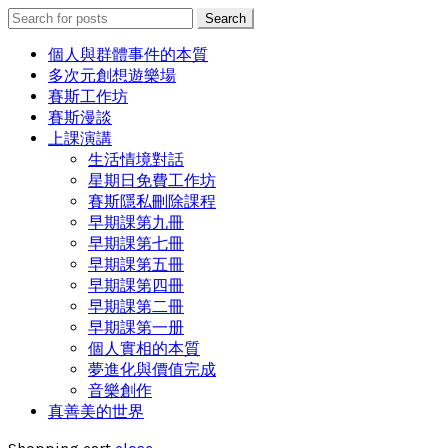
Search
Search
for:
個人與群體事件的本質
多次元創想遊樂場
賽斯工作坊
賽斯漫談
上課演講
生活情境對話
星期日免費工作坊
賽斯隱私刪除課程
早期課第九冊
早期課第七冊
早期課第五冊
早期課第四冊
早期課第二冊
早期課第一册
個人實相的本質
夢進化與價值完成
音樂創作
真善美的世界