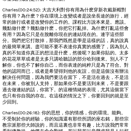
Charles(00:24:52): 大吉大利對你有用為什麽穿新衣戴新帽對
你有用？為什麽？你在環境上改變或者是說坐長途的旅行，經
常的旅行或者是改變你的工作的。課程比方說本來是。應該。
幾點做什麽？幾點做什麽，你把它打亂掉。為什麽打亂這些會
有用？因為它只是在脫離你現在的連結現在的。連字這些部
分。我們把它打散掉，那我們既然是學是這樣的話，真的說真
的最簡單來講。盡可能不要不表達你真實的感覺了，因為別人
真的不知道你真正的想法是什麽，然後呢？如果你貼的。太多
的花花草草或者是太多只講哈聽話的部分哈到後來。別人不了
解你，你也不了解你自己，而你表達的純粹只是為了符合。對
他的認同而已，或者是希望得到他的友誼，但是這個沒有辦法
解決任何問題，因為我們要活在當下，不是活在過去，不是活
在未來，你被別人支持，那如果你不是要活到未來，不是要跟
過去做連結的話，你當下。的這種情緒的表現，尤其這個當下
也只有你自我的存在。在這樣的情況之下，你要回到的就是至
少回到。
Charles(00:26:18): 你的思想，你的情感，你的環境。能夠。
不受制於你的經驗，你的知識還有那些所謂的座右銘，那些宗
教宗派那些大師說的，而且這裏也非常有趣，比方說我們常常