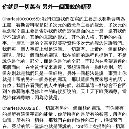
你就是一切萬有 另外一個面貌的顯現
Charles(00:00:55): 我們知道我們在寫的主要是以賽斯資料為
主體。賽斯資料呢是以多次元的觀念為主要的觀念。多次元的
觀念呢？最主要是告訴我們我們這個層面的上一層，還有我們
所不知道的。其他的意識的形式，其他的人格，其他的內在
事。一層又一層的？甚至以賽斯資料多次元的觀念告訴我們。
我們每一個人事實上就是這個。一切萬有。上帝的一個面貌的
顯現，所以一個面貌的顯現，我在前面的課程也提過了。不是
說你是他的一部分，而是你是他的全部，而以內在希望表達的
那個面向，在物質世界來表達，我想這個有一點點差別。第一
個差別就是我們只是一個細胞。另外一個想法是說，事實上你
就是上帝的另外一個身份的顯現，那以這個角度來思考的話，
各位，我們在看我們的人生的時候。就單單這一點你會不會回
到？像釋迦牟尼佛出生的時候所說的。天上天下唯我獨尊。當
然唯你獨尊吶，因為你就是。
Charles(00:02:21): 一切萬有另外一個面貌的顯現，而你擁有
的是所有這個宇宙的能量，你所擁有的是所有的智慧，所有的
知識，所有的一切好，那我們在做創造性的工作，根據我們
在。賽斯的第一堂課也就是我說的。138節上次提到的一切萬