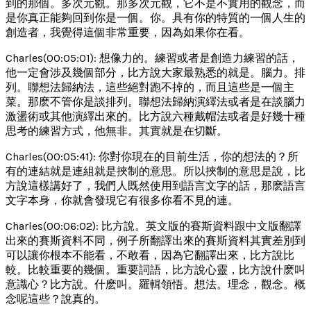
到的那個。多次元觀。那多次元觀，它不是不實用的觀念，而
是你真正能夠回到你是一個。你。具有你的特質的一個人生的
創造者，我覺得這個非常重要，因為如果你在看。
Charles(00:05:01): 想像力的。練習或者是創造力練習的話，
他一定會涉及幾個部分，比方說大家最熟悉的就是。腦力。排
列。聯想法歸納法，這些絕對跑不掉的，而且這些是一個主
菜。那麽不管你是談排列。聯想法歸納演繹法或者是在談腦力
激盪術或其他演繹出來的。比方說六種戴帽法或者是好幾十種
思考的練習方式，他無非。其實就是在切斷。
Charles(00:05:41): 你對你現在的目前生活，你的想法的？所
有的連結就是連組就是挾制的意思。所以挾制的意思是說，比
方說這樣講好了，我們人既然使用到語言文字的話，那麽語言
文字本身，你就會發現它有很多你看不見的連。
Charles(00:06:02): 比方說。英文版的賽斯資料跟中文版翻譯
出來的賽斯資料不同，例子所翻譯出來的賽斯資料其實差別到
可以讓你根本不能看，不敢看，因為它翻譯出來，比方說比
較。比較重要的幾個。重要詞語，比方說心靈，比方說什麽叫
意識心？比方說。什麽叫。羅輯領悟。想法。理念，觀念。概
念呢這些？說真的。