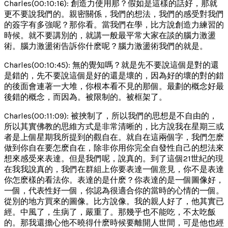
Charles(00:10:16): 創造力使用那？假如是這樣的話好，那就
更不要說我們的。親密關係，我們的想法，我們的感受對我們
的簽字有多強呢？那你看。當我們在學，比方說創造力練習的
時候。就不要講別的，就講一般最平常大家在談的腦力激盪
術。腦力激盪術告訴你什麽呢？腦力激盪術我們的就是。
Charles(00:10:45): 無的覺知嗎？就是先不要說這個是對的還
是錯的，先不要說這個是好的還是壞的，因為好的壞的對的錯
的後面會連著一大堆，你根本看不見的那個。最劃的概念好最
後錯的概念，而因為。被限制的。被框架了。
Charles(00:11:09): 被挾制了，所以我們的思想是不自由的，
所以其實佛教的思維方式是非常清晰的，比方說我在星期三或
者是上個星期我所提到的觀自在。就自在這兩個字，我們怎麽
做到你自在要怎麽自在，除非你用你完全自發性自己的想法來
想來感受來表達。但是我們呢，說真的。到了這個21世紀的現
在我我說真的，我們在群組上你要表達一個意見，你不是表達
你怎麽樣的看法你。表達的是什麽？你表達的是一個圖像好，
一個，代表性好一個，你認為很適合你的當時的心情的一個。
從別的地方買來的圖像。比方說像。我的親人好了，他其實已
經。中風了，生病了，嚴重了。那幾乎也不能吃，不太吃飯
的。那我還擔心他不曉得什麽時候要離開人世間，可是他也經