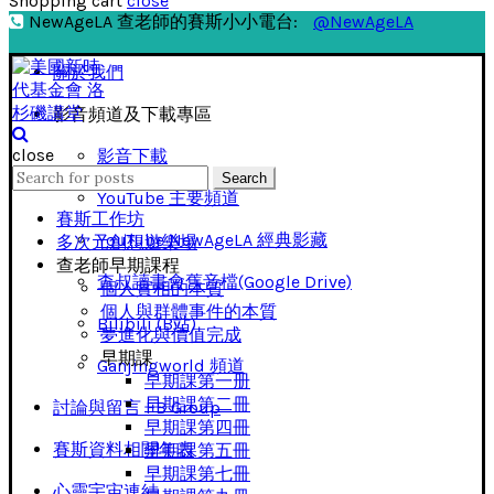
Shopping cart
close
NewAgeLA 查老師的賽斯小小電台:
@NewAgeLA
關於我們
影音頻道及下載專區
close
影音下載
Search
Search
for:
YouTube 主要頻道
賽斯工作坊
YouTube NewAgeLA 經典影藏
多次元創想遊樂場
查老師早期課程
查叔讀書會舊音檔(Google Drive)
個人實相的本質
個人與群體事件的本質
Bilibili (B站)
夢進化與價值完成
早期課
Ganjingworld 頻道
早期課第一册
早期課第二冊
討論與留言 FB Group
早期課第四冊
賽斯資料相關年表
早期課第五冊
早期課第七冊
心靈宇宙連結