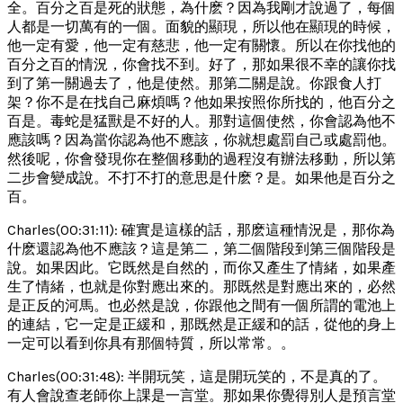
全。百分之百是死的狀態，為什麽？因為我剛才說過了，每個
人都是一切萬有的一個。面貌的顯現，所以他在顯現的時候，
他一定有愛，他一定有慈悲，他一定有關懷。所以在你找他的
百分之百的情況，你會找不到。好了，那如果很不幸的讓你找
到了第一關過去了，他是使然。那第二關是說。你跟食人打
架？你不是在找自己麻煩嗎？他如果按照你所找的，他百分之
百是。毒蛇是猛獸是不好的人。那對這個使然，你會認為他不
應該嗎？因為當你認為他不應該，你就想處罰自己或處罰他。
然後呢，你會發現你在整個移動的過程沒有辦法移動，所以第
二步會變成說。不打不打的意思是什麽？是。如果他是百分之
百。
Charles(00:31:11): 確實是這樣的話，那麽這種情況是，那你為
什麽還認為他不應該？這是第二，第二個階段到第三個階段是
說。如果因此。它既然是自然的，而你又產生了情緒，如果產
生了情緒，也就是你對應出來的。那既然是對應出來的，必然
是正反的河馬。也必然是說，你跟他之間有一個所謂的電池上
的連結，它一定是正緩和，那既然是正緩和的話，從他的身上
一定可以看到你具有那個特質，所以常常。。
Charles(00:31:48): 半開玩笑，這是開玩笑的，不是真的了。
有人會說查老師你上課是一言堂。那如果你覺得別人是預言堂