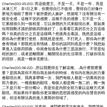
Charles(00:35:20): 而這個楚王。不是一天。不是一年，而是
冰凍三尺，非1日之寒，你覺得自己不值得，覺得自己好像什
麽地方做錯了覺得？被所愛的人嫉妒，然後呢？沒有辦法有一
個安全感，這種不安的感覺，這種不良的感覺，它不是一天，
它累積很久到一個程度，它以身體的方式來顯現出來。那如果
你用我剛才講的那個四部曲好了，去看看它真的百分之百這樣
嗎？你真的百分之百是這樣嗎？然後再去看說。既然是這樣，
那你為什麽要打使然，那既然是使然。不打死人，那你為什麽
會有情緒？那既然沒有情緒，那你的認同到底是什麽？我想如
果進入這個四部曲，你就會知道為什麽三是說旅行。不管是短
程的旅行，或者是離開家，離開現在的生活環境，打破你現在
的現狀，就是一種休克療法。
Charles(00:36:22): ..所以我覺得去了解這種。..為什麽那麽重
要？是因為當你不用自我去操作的時候，有你內在無比的力量
會顯現出來。我再多啰嗦一次，我們每個人都是一切萬有的全
部力量的。一種面貌的顯現，每個人都是獨一無二的，獨一無
二不是只有一部分獨12，而是你是內部全部力量以這種方式來
顯現。而如果你不聽取你更深層的思想跟感受的內在聲音的時
候，你沒有辦法真的進入賽斯的領域了。
Charles(00:37:02): 說真的，連門檻都還沒有進去，我們講的