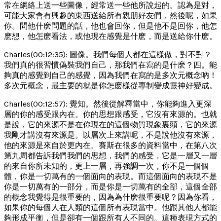
常在網絡上送一些圖像，經常送一些他所說起的。認為是對，
可能大家會有興趣的東西送給所有親朋好友們，然後呢，如果
你。問他什麽問題的話，他也會回你，但是他不是回你，他怎
麽想，他怎麽看法，或他現在感覺是什麽，而是送給你什麽。
Charles(00:12:35): 圖像。我們每個人都在這樣做，對不對？
我們真的很習慣偽裝我們自己，那我們在寫的是什麽？四。能
夠真的感覺到自己的感覺，因為我們在寫的是多次元概念吶！
多次元概念，最主要的就是你怎麽樣從專制變成靈神好變成。
Charles(00:12:57): 覺知。然後從解釋當中，你能夠進入更深
層的你的感受跟內在。你的思想跟感受，它沒有來源的。也就
是說，它的來源不是在你現在的這個物質現象裏頭，它的來源
我剛才講沒有來源是。以層次上來講呢，不是說他沒有來源，
他的來源是來自於更內在。賽斯在很多的資料當中，在第八次
第九周都告訴我們我們的思想，我們的感受，它是一層又一層
的來自你所未知的，更上一層，再強調一次，你不是一個個
體，你是一切萬有的一個面向的表現。而這個面向的表現不是
你是一切萬有的一部分，而是你是一切萬有的全部，這個全部
的概念我覺得是很重要的，因為為什麽很重要呢？因為你看，
如果你的每個人在人類的這個所有表現當中。他跟其他人都能
夠形成平衡，但是卻有一個跟所有人不同的。這種表現方式的