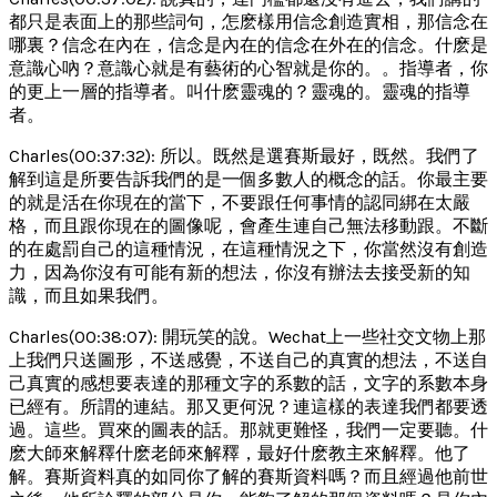
都只是表面上的那些詞句，怎麽樣用信念創造實相，那信念在
哪裏？信念在內在，信念是內在的信念在外在的信念。什麽是
意識心吶？意識心就是有藝術的心智就是你的。。指導者，你
的更上一層的指導者。叫什麽靈魂的？靈魂的。靈魂的指導
者。
Charles(00:37:32): 所以。既然是選賽斯最好，既然。我們了
解到這是所要告訴我們的是一個多數人的概念的話。你最主要
的就是活在你現在的當下，不要跟任何事情的認同綁在太嚴
格，而且跟你現在的圖像呢，會產生連自己無法移動跟。不斷
的在處罰自己的這種情況，在這種情況之下，你當然沒有創造
力，因為你沒有可能有新的想法，你沒有辦法去接受新的知
識，而且如果我們。
Charles(00:38:07): 開玩笑的說。Wechat上一些社交文物上那
上我們只送圖形，不送感覺，不送自己的真實的想法，不送自
己真實的感想要表達的那種文字的系數的話，文字的系數本身
已經有。所謂的連結。那又更何況？連這樣的表達我們都要透
過。這些。買來的圖表的話。那就更難怪，我們一定要聽。什
麽大師來解釋什麽老師來解釋，最好什麽教主來解釋。他了
解。賽斯資料真的如同你了解的賽斯資料嗎？而且經過他前世