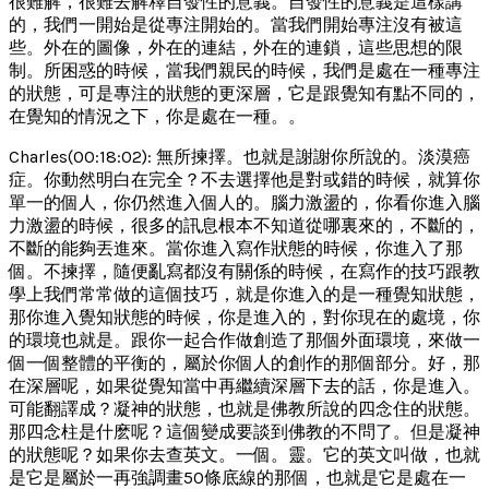
很難解，很難去解釋自發性的意義。自發性的意義是這樣講
的，我們一開始是從專注開始的。當我們開始專注沒有被這
些。外在的圖像，外在的連結，外在的連鎖，這些思想的限
制。所困惑的時候，當我們親民的時候，我們是處在一種專注
的狀態，可是專注的狀態的更深層，它是跟覺知有點不同的，
在覺知的情況之下，你是處在一種。。
Charles(00:18:02): 無所揀擇。也就是謝謝你所說的。淡漠癌
症。你動然明白在完全？不去選擇他是對或錯的時候，就算你
單一的個人，你仍然進入個人的。腦力激盪的，你看你進入腦
力激盪的時候，很多的訊息根本不知道從哪裏來的，不斷的，
不斷的能夠丟進來。當你進入寫作狀態的時候，你進入了那
個。不揀擇，隨便亂寫都沒有關係的時候，在寫作的技巧跟教
學上我們常常做的這個技巧，就是你進入的是一種覺知狀態，
那你進入覺知狀態的時候，你是進入的，對你現在的處境，你
的環境也就是。跟你一起合作做創造了那個外面環境，來做一
個一個整體的平衡的，屬於你個人的創作的那個部分。好，那
在深層呢，如果從覺知當中再繼續深層下去的話，你是進入。
可能翻譯成？凝神的狀態，也就是佛教所說的四念住的狀態。
那四念柱是什麽呢？這個變成要談到佛教的不問了。但是凝神
的狀態呢？如果你去查英文。一個。靈。它的英文叫做，也就
是它是屬於一再強調畫50條底線的那個，也就是它是處在一