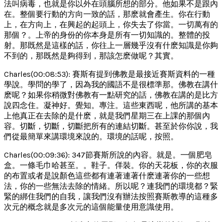
法叫病毒，也就是你以外在頭腦所想的部分。他如果不是跟內
在。整個要行動的方向一致的話，那麽就會產生。你在行動
上，在方向上，在興起的起頭上，你失去了你當。一切萬有的
那個？。上帝的身份的你本身是所有一切知識的。整體的投
射。那既然是這樣的話，你往上一層幾乎沒有什麽知識是你夠
不到的，那既然是夠得到，那該怎麽做呢？其實。
Charles(00:08:53): 賽斯有提到佛教是最接近賽斯資料的一種
學說。學問的學了，因為我的國語不是很標準那。佛教在講什
麽呢？如果你稍微對佛教有一點研究的話，佛教在講的是比方
說四念住。凝神好。覺知。專注。這些東西呢，他所講的基本
上他真正在去除的是什麽，就是我們星期三在上課的那個內
容。切斷，切斷，切斷把所有的連結切斷。甚至於你你說，我
們從最簡單來講環境來說的。環境的話呢，按照。
Charles(00:09:36): 347節賽斯所說的內容。就是。一個肥皂
盒。一條毛巾哈甚至。。鞋子。佯裝。你的天花板，你的衣服
的布置或者是說顏色這些都有連著連著什麽連著你的一些想
法，你的一些無法去除的情緒。所以呢？連我們的環境都？緊
緊的綁住我們的自我，讓我們沒有辦法按照賽斯教導的這種多
次元的概念就是多次元的這個能量使用意識使用。