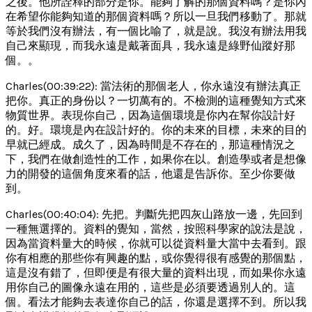
之後。他所詮釋的部分是你。能夠了解的那個資料嗎？是你內
在希望你能夠知道的那個資料嗎？所以一旦我們移動了。那就
等於我們沒有辦法，有一個比喻了，就是說。我沒有辦法用我
自己來顯現，而我永遠是戴著面具，我永遠是綠野仙蹤好那
個。。
Charles(00:39:22): 當法術的那個老人，你永遠沒有辦法真正
把你。真正的身份以？一切萬有的。不檢測的這種覺知方式來
物質世界。表現你自己，因為這個環境是你內在幫你設計好
的。好。環境是內在設計好的。你的未來的目標，未來的目的
早就已經成。成久了，因為時間是不存在的，那這種情況之
下，我們在做創造性的工作，如果你在以。創造學或者是想像
力的開發的這個角度來看的話，他還是告訴你。至少你要做
到。
Charles(00:40:04): 先把。判斷先把四灰山路放一邊，先回到
一種無選擇的。資料的覺知，當然，按照科學家的說法是說，
因為當資料量大的時候，你就可以從資料量大當中去看到。跟
你有相應的那些你有興趣的點，或你覺得很有感覺的那個點，
這是沒有錯了，但即便是有很大量的資料出現，而如果你永遠
用你自己的圖像永遠在用的，這些是必須要透過別人的。這
個。看法才能夠去表達你自己的話，你還是選擇不到。所以我