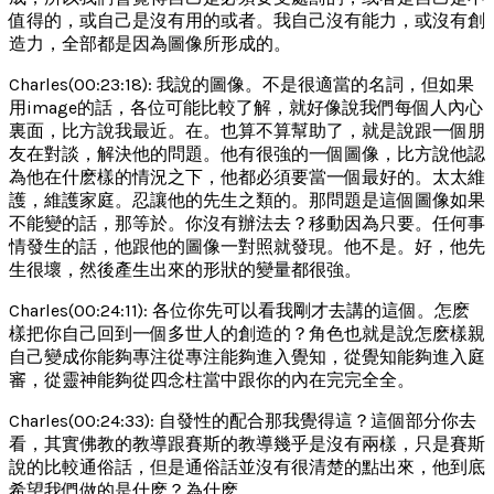
值得的，或自己是沒有用的或者。我自己沒有能力，或沒有創
造力，全部都是因為圖像所形成的。
Charles(00:23:18): 我說的圖像。不是很適當的名詞，但如果
用image的話，各位可能比較了解，就好像說我們每個人內心
裏面，比方說我最近。在。也算不算幫助了，就是說跟一個朋
友在對談，解決他的問題。他有很強的一個圖像，比方說他認
為他在什麽樣的情況之下，他都必須要當一個最好的。太太維
護，維護家庭。忍讓他的先生之類的。那問題是這個圖像如果
不能變的話，那等於。你沒有辦法去？移動因為只要。任何事
情發生的話，他跟他的圖像一對照就發現。他不是。好，他先
生很壞，然後產生出來的形狀的變量都很強。
Charles(00:24:11): 各位你先可以看我剛才去講的這個。怎麽
樣把你自己回到一個多世人的創造的？角色也就是說怎麽樣親
自己變成你能夠專注從專注能夠進入覺知，從覺知能夠進入庭
審，從靈神能夠從四念柱當中跟你的內在完完全全。
Charles(00:24:33): 自發性的配合那我覺得這？這個部分你去
看，其實佛教的教導跟賽斯的教導幾乎是沒有兩樣，只是賽斯
說的比較通俗話，但是通俗話並沒有很清楚的點出來，他到底
希望我們做的是什麽？為什麽。