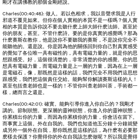
剛才在講佛教的那個金剛經說。
Charles(00:40:48): 做人。若以色相求，我以音聲求我是人行
邪道不覆見如來。但你在個人實相的本質不是一樣嗎？個人實
相的本質是告訴你說不要去聽什麽上師大師什麽法師。甚至於
你的朋友，甚至。不管什麽詩。要的是你真實的感覺嗎？那為
什麽賽斯在教你，他是說你不要聽我的賽斯，不是說你完全不
能聽他的。還是說。你是因為他的關係回到你自己對真實感受
的覺知了各位唯一具有磁性的，具有電磁力量的，就是你的思
想跟感受。好，這個很清楚的，非常清楚的你的感覺。你的思
想具有電磁力量，而電磁力量是上一層的力量，因為在上一層
是電磁石，像，那既然是這樣的話，我們完全不用我們這思想
跟感受，我們把這個責任交給。能夠幫你解讀賽斯這樣的人！
甚至包括查老師也是一樣的！不管你叫查老師叫茶，手術都一
樣，總而言之還是。
Charles(00:42:01): 確實。能夠引導你進入你自己的？我剛才
講的。節制狀態。更深層的靈神狀態，你進入你的靈神狀態，
你累積出你的力量，而因為你累積你的力量，你會活在當下。
而事實上這個。外在自我的。我們也知道他五分鐘十分鐘就變
成另外一個外在自我，那你既然是這樣的話，為什麽有必要那
麽樣去保護？你覺得你的外在自我該怎麽做呢？所以我是覺得