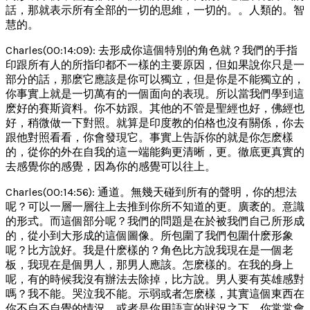
話，那就表示所有全部的一切的思維，一切的。。人類的。智
慧的。
Charles(00:14:09): 去形成你這個特別的角色就？我們的手指
印跟所有人的所指印都不一樣的主要原因，但如果說你只是一
部分的話，那麽它應該是你可以獨立，但是你是不能獨立的，
你事實上就是一切萬有的一個面向的表現。所以當我們學到這
麽好的賽斯資料。你不妨跟。其他的不管是聖經也好，佛經也
好，稍微做一下對照。就算是印度教的伯格也沒有關係，你去
跟他對照看看，你會發現它。事實上告訴你的就是你怎麽樣
的，從你的外在自我的這一端能夠更清晰，更。徹底更真實的
去感覺你的感覺，因為你的感覺可以往上。
Charles(00:14:56): 通道。無幾天碰到所有的聲明，你的想法
呢？可以一層一層往上去推到你所不知道的更。廣袤的。意識
的形式。而這個部分呢？我們的問題是在於被我們自己所形成
的，從小到大形成的這個圖像。所包圍了我們包圍什麽形象
呢？比方說好。我是什麽樣的？角色比方說我現在是一個老
板，我現在是個男人，那男人應該。怎麽樣的。在我的身上
呢，有的時候我沒有辦法去除掉，比方說。男人要有英雄感對
嗎？我不能。哭泣我不能。示弱或者怎麽樣，其實這個東西在
你不自不自覺的情況，或者是你用語言的狀況之下，你常常會