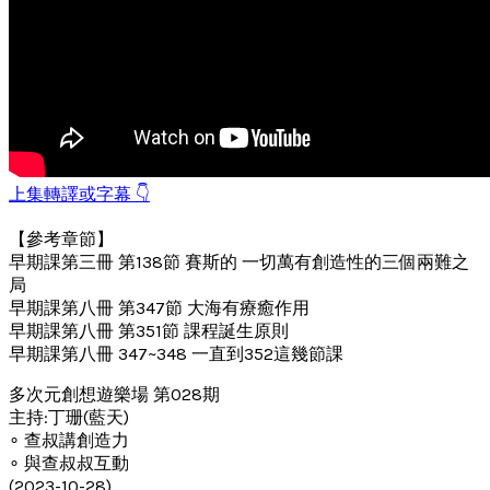
上集轉譯或字幕 👇
【參考章節】
早期課第三冊 第138節 賽斯的 一切萬有創造性的三個兩難之
局
早期課第八冊 第347節 大海有療癒作用
早期課第八冊 第351節 課程誕生原則
早期課第八冊 347~348 一直到352這幾節課
多次元創想遊樂場 第028期
主持:丁珊(藍天)
∘ 查叔講創造力
∘ 與查叔叔互動
(2023-10-28)