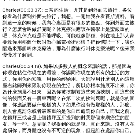
Charles(00:33:37): 日常的生活，尤其是到外面去旅行，各位
你看為什麽到外面去旅行，我想。一開始我在看賽斯資料。看
到這一章的時候，我內心裏面是有很多的疑點。你到外面去旅
行？怎麽會叫做舒克呢？休克療法應該在醫學上是蠻嚴重的
吧，休克休克就是不能呼吸。可能就像那種。倒在地上那人家
要救你用那個什麽叫做心臟電極術那樣？把你惦記一下，讓你
醒過來那個叫休克療法，那為什麽旅行叫休克療法呢？後來我
慢慢才了解到。
Charles(00:34:18): 如果以多數人的概念來講的話，那是因為
你現在粘住你現在的環境，你認同你現在的所有的生活的方
式，你用你的知識，用你的經驗用。大師說用什麽別人的這種
座右銘歸列來限制你現在的生活，所以你根本施展不出來，你
為什麽施展不出來，因為你被挾制被這些東西挾制，而這些挾
制的後面又有一個東西呢？在第二次的挾制裏呢，就是你的圖
像，你應該要做什麽樣的人？如果你沒有做那樣的人，那麽。
別人會處罰你或者最嚴重的是你自己處罰你自己，而我之前。
在禮拜三或者是上個禮拜五所提到的對我那個末期癌症的朋
友。等一些。意見呢？我提到的就是說。真正來講。沒有人在
處罰你，而身體也沒有不可逆的現象，但是誰在處罰你自己。