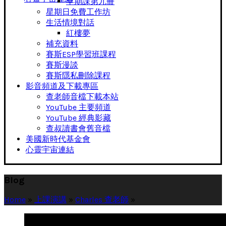
早期課第九冊
星期日免費工作坊
生活情境對話
紅樓夢
補充資料
賽斯ESP學習班課程
賽斯漫談
賽斯隱私刪除課程
影音頻道及下載專區
查老師音檔下載本站
YouTube 主要頻道
YouTube 經典影藏
查叔讀書會舊音檔
美國新時代基金會
心靈宇宙連結
Blog
Home
»
上課演講
»
Charles 查老師
»