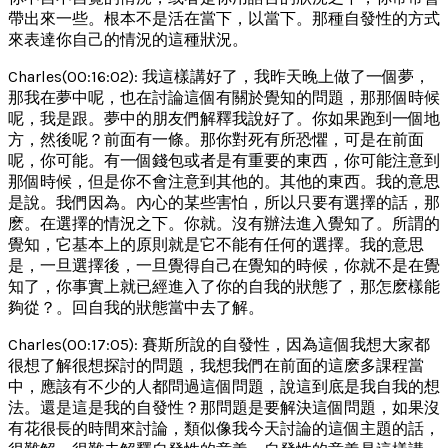
帶出來一些。根本不是活在當下，以當下。那種自發性的方式
來表達你自己的情況的這種狀況。
Charles(00:16:02): 我這樣講好了，我昨天晚上做了一個夢，
那我在夢中呢，也在討論這個有關於覺知的問題，那那個時候
呢，我是跟。夢中的朋友們解釋我說好了。你如果跑到一個地
方，然後呢？前面有一條。那你對死有所恐懼，可是在前面
呢，你可能。有一個錢包或者是有重要的東西，你可能注意到
那個時候，但是你不會注意到其他的。其他的東西。我的意思
是說。我們因為。內心的某些害怕，所以只要有選擇的話，那
麽。在選擇的情況之下。你就。沒有辦法進入覺知了。所謂的
覺知，它基本上的原則就是它不能有任何的選擇。我的意思
是，一旦選擇後，一旦覺得自己在覺知的時候，你就不是在覺
知了，你事實上就已經進入了你的自我的狀態了，那怎麽樣能
夠從？。回自我的狀態當中去了解。
Charles(00:17:05): 賽斯所說的自發性，因為這個我想大家都
很想了解很想探討的問題，我想我們在前面的這麽多課程當
中，應該有不少的人都問過這個問題，說這到底是我自我的想
法。還是這是我的自發性？那問題是要解決這個問題，如果沒
有花很長的時間來討論，類似像我今天討論的這個主題的話，