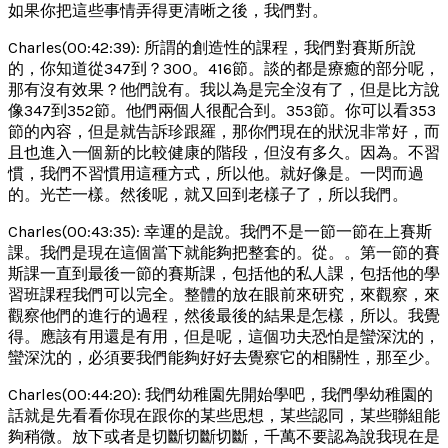
如果你把這些事情弄得更清晰之後，我們對。
Charles(00:42:39): 所謂的創造性的課程，我們對賽斯所說
的，你知道從347到？300。416節。談的都是療癒的部分呢，
那有沒有效果？他們說有。我以為是完全沒有了，但是比方說
像347到352節。他們兩個人很配合到。353節。你可以看353
節的內容，但是就告訴珍跟羅，那你們現在的狀況非常好，而
且也進入一個新的比較健康的階段，但沒有多久。因為。不習
慣，我們不習慣用這種方式，所以他。就好像是。一閃而過
的。光芒一樣。然後呢，就又回到老樣子了，所以我們。
Charles(00:43:35): 幸運的是說。我們不是一節一節在上賽斯
課。我們是現在這個當下就能夠把整套的。從。。第一節的賽
斯課一直到最後一節的賽斯課，包括他的私人課，包括他的學
習班課程我們可以完全。整體的放在眼前來研究，來觀察，來
觀察他們的進行的過程，然後最後的結果是怎樣，所以。我覺
得。應該有用還是有用，但是呢，這個功夫恐怕是蠻深沈的，
蠻深沈的，必須要我們能夠好好去覺察它的相關性，那至少。
Charles(00:44:20): 我們幼稚園先開始學吧，我們學幼稚園的
話就是先看看你現在跟你的某些思想，某些認同，某些聯組能
夠稍微。放下或者是切斷切斷切斷，千萬不要認為說我現在是