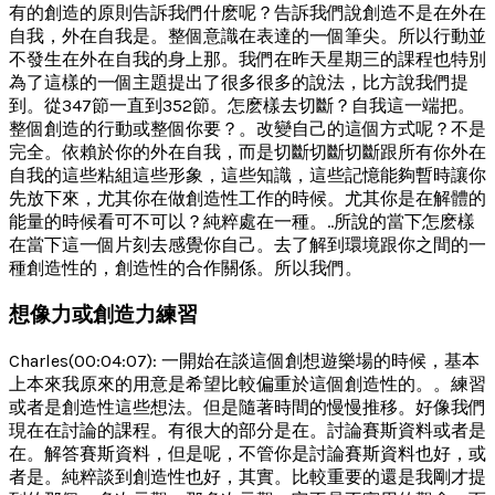
有的創造的原則告訴我們什麽呢？告訴我們說創造不是在外在
自我，外在自我是。整個意識在表達的一個筆尖。所以行動並
不發生在外在自我的身上那。我們在昨天星期三的課程也特別
為了這樣的一個主題提出了很多很多的說法，比方說我們提
到。從347節一直到352節。怎麽樣去切斷？自我這一端把。
整個創造的行動或整個你要？。改變自己的這個方式呢？不是
完全。依賴於你的外在自我，而是切斷切斷切斷跟所有你外在
自我的這些粘組這些形象，這些知識，這些記憶能夠暫時讓你
先放下來，尤其你在做創造性工作的時候。尤其你是在解體的
能量的時候看可不可以？純粹處在一種。..所說的當下怎麽樣
在當下這一個片刻去感覺你自己。去了解到環境跟你之間的一
種創造性的，創造性的合作關係。所以我們。
想像力或創造力練習
Charles(00:04:07): 一開始在談這個創想遊樂場的時候，基本
上本來我原來的用意是希望比較偏重於這個創造性的。。練習
或者是創造性這些想法。但是隨著時間的慢慢推移。好像我們
現在在討論的課程。有很大的部分是在。討論賽斯資料或者是
在。解答賽斯資料，但是呢，不管你是討論賽斯資料也好，或
者是。純粹談到創造性也好，其實。比較重要的還是我剛才提