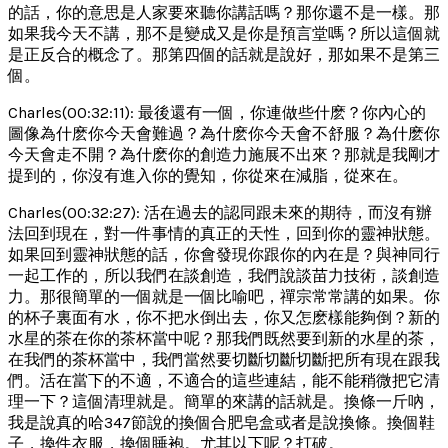
的話，你的意思是人家要來聽你講話嗎？那你還不是一樣。那
如果我今天不講，那不是變成又是你是預言堂嗎？所以這個就
是正反合的概念了。那第四個的話就是說好，那如果不是第三
個。
Charles(00:32:11): 最後還有一個，你連做些什麽？你內心的
圖像為什麽你今天會難過？為什麽你今天會不舒服？為什麽你
今天會走不開？為什麽你的創造力施展不出來？那就是我剛才
提到的，你沒有進入你的覺知，你從來在減脂，從來在。
Charles(00:32:27): 活在過去的認同跟未來的期待，而沒有辦
法回到現在，對一件事情的真正的天性，回到你的靈神狀態。
如果回到靈神狀態的話，你會發現你跟你的內在是？與神同行
一起工作的，所以我們在談創造，我們說談苗力技術，談創造
力。那很簡單的一個就是一個比喻吧，禪宗常常講的如果。你
的杯子裏面有水，你不把水倒出去，你又怎麽樣能夠倒？新的
水星的茶在你的茶杯當中呢？那我們既然要到新的水星的茶，
在我們的茶杯當中，我們當然要切斷切斷切斷把所有現在跟我
們。活在當下的不適，不適合的這些連結，能不能稍微把它清
理一下？這個清理就是。簡單的來講的話就是。換條一斤吶，
我是說真的哈347節說的換個合肥皂盒或者是說換條。換個鞋
子，換件衣服，換個睡袍。尤其以下呢？打破。