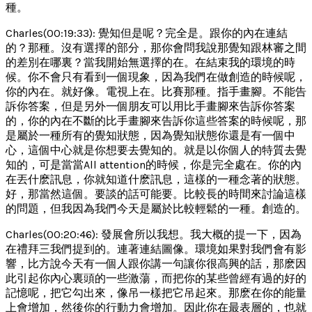
種。
Charles(00:19:33): 覺知但是呢？完全是。跟你的內在連結
的？那種。沒有選擇的部分，那你會問我說那覺知跟林審之間
的差別在哪裏？當我開始無選擇的在。在結束我的環境的時
候。你不會只有看到一個現象，因為我們在做創造的時候呢，
你的內在。就好像。電視上在。比賽那種。指手畫腳。不能告
訴你答案，但是另外一個朋友可以用比手畫腳來告訴你答案
的，你的內在不斷的比手畫腳來告訴你這些答案的時候呢，那
是屬於一種所有的覺知狀態，因為覺知狀態你還是有一個中
心，這個中心就是你想要去覺知的。就是以你個人的特質去覺
知的，可是當當All attention的時候，你是完全處在。你的內
在丟什麽訊息，你就知道什麽訊息，這樣的一種念著的狀態。
好，那當然這個。要談的話可能要。比較長的時間來討論這樣
的問題，但我因為我們今天是屬於比較輕鬆的一種。創造的。
Charles(00:20:46): 發展會所以我想。我大概的提一下，因為
在禮拜三我們提到的。連著連結圖像。環境如果對我們會有影
響，比方說今天有一個人跟你講一句讓你很高興的話，那麽因
此引起你內心裏頭的一些激蕩，而把你的某些曾經有過的好的
記憶呢，把它勾出來，像吊一樣把它吊起來。那麽在你的能量
上會增加，然後你的行動力會增加。因此你在最表層的，也就