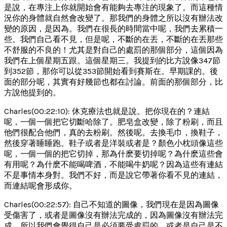
是說，在專注上你就開始會有能夠去專注的現象了。而這種情
況你的身體就自然會改變了。那我們的身體之所以沒有辦法改
變的原因，是因為。我們在很長的時間當中呢，我們去累積一
些。我們自己看不見，但是呢，不斷的在丟，不斷的在丟那些
不舒服的不良的！尤其是對自己的處罰的那個部分，這個因為
我們在上個星期五跟。這個星期三。我提到的比方說像347節
到352節，那你可以從353節開始看到賽斯在。早期課的。後
面的部分呢，其實有好幾節也都在討論。前面的那個部分，比
方說他提到的。
Charles(00:22:10): 休克療法也就是說。把你現在的？連結
呢，一個一個把它切斷哈除了。肥皂盒改變，除了粉刷，而且
他們很配合他們，真的去粉刷。然後呢。去換毛巾，換鞋子，
然後穿著睡睡跑。鞋子或者是洋裝或者是？顏色小枕頭像這些
呢，一個一個的把它切掉，那為什麽要切掉呢？為什麽這些會
有用呢？為什麽不能喝啤酒，不能喝牛奶呢？因為這些有連結
不是事情本身對。我們不好，而是說它帶著你看不見的連結，
而連結呢會形成你。
Charles(00:22:57): 自己不知道的圖像，我們現在是因為圖像
受傷害了，或者是圖像沒有辦法完成的，因為圖像沒有辦法完
成，所以我們會覺得自己是必須要受處罰的，或者是自己是不