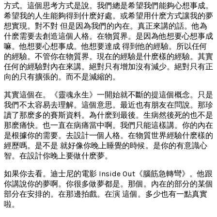
方式。這個思考方式是說。我們總是希望我們能夠心想事成。
希望我的人生能夠得到什麽好處。或希望用什麽方式讓我的夢
想實現。對不對 但是因為我們的內在。真正來講的話。他為
什麽需要去創造這個人格。在物質界。是因為他想要心想事成
嘛。他想要心想事成。他想要達成 得到他的經驗。所以任何
的經驗。不管你在物質界。現在的經驗是什麽樣的經驗。其實
任何的經驗對內在來講。絕對只有增加沒有減少。絕對只有正
向的只有擴張的。而不是減縮的。
其實這個在。《靈魂永生》一開始就不斷的提這個概念。只是
我們不太容易去理解。這個意思。最近也有朋友在問說。那珍
讀了那麽多的賽斯資料。為什麽到最後。生病然後死的也不是
那麽痛快。也一直在病痛當中啊。我們只能這樣講。你的內在
是根據你的需要。去設計一個人格。在物質世界經驗什麽樣的
經歷嗎。是不是 就好像你晚上睡覺的時候。是你的有意識心
智。在設計你晚上要做什麽夢。
如果你去看。迪士尼的電影 Inside Out《腦筋急轉彎》。他跟
你講說你的夢啊。你很多做夢都是。那個。內在的部分的某個
部分在安排的。在那邊拍戲。在演 這個。多少也有一點真實
啦。