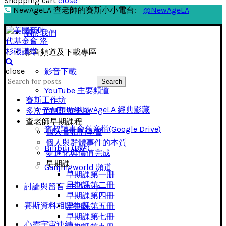
Shopping cart
close
NewAgeLA 查老師的賽斯小小電台:
@NewAgeLA
關於我們
影音頻道及下載專區
close
影音下載
Search
Search
for:
YouTube 主要頻道
賽斯工作坊
YouTube NewAgeLA 經典影藏
多次元創想遊樂場
查老師早期課程
查叔讀書會舊音檔(Google Drive)
個人實相的本質
個人與群體事件的本質
Bilibili (B站)
夢進化與價值完成
早期課
Ganjingworld 頻道
早期課第一册
早期課第二冊
討論與留言 FB Group
早期課第四冊
賽斯資料相關年表
早期課第五冊
早期課第七冊
心靈宇宙連結