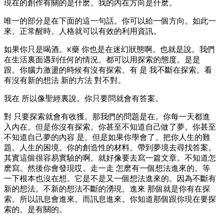
現在的創作有關的是什麽。我的內在方向是什麽。
唯一的部分是在下面的這一句話。你可以給一個方向。如此一
來。正常醒時。人格就可以有效的利用資訊。
如果你只是喝酒。K藥 你也是在迷幻狀態啊。也就是說。我們
在生活裏面遇到任何的情況。都可以用探索的態度。是是
跟。你腦力激盪的時候有沒有探索。有 是 我不斷在探索。看
有沒有新的想法 新的方法 對不對。
我在 所以像聖經裏說。你只要問就會有答案。
對 只要探索就會有收獲。那我們的問題是在。你每一天都進
入內在。但是你沒有探索。你甚至不知道自己做了夢。你甚至
不知道自己夢的內容 是。但是如果你學會了。把你人生的難
題。人生的困境。你的創造性的材料。帶到夢境去尋找答案。
其實這個很容易實驗的啊。就好像要去寫一篇文章。不知道怎
麽寫。然後你會發現哎。走一走 怎麽有一個想法進來的。等
一下根本也沒在想。它是不是又一個想法進來的。因為不斷有
新的想法。不新的想法不斷的湧現。進來 那個就是你有在探
索。所以訊息會進來。而訊息進來。你知道那個跟你現在要探
索的。是有關的。