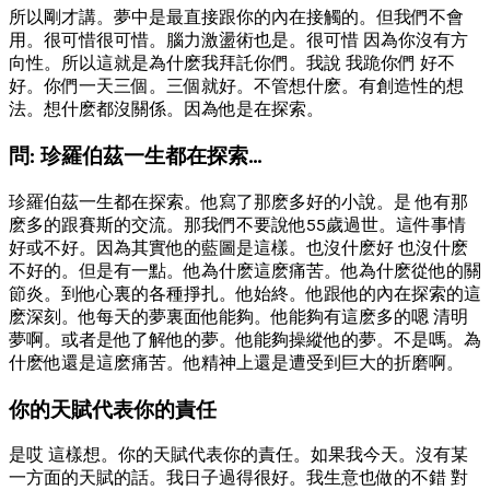
所以剛才講。夢中是最直接跟你的內在接觸的。但我們不會
用。很可惜很可惜。腦力激盪術也是。很可惜 因為你沒有方
向性。所以這就是為什麽我拜託你們。我說 我跪你們 好不
好。你們一天三個。三個就好。不管想什麽。有創造性的想
法。想什麽都沒關係。因為他是在探索。
問: 珍羅伯茲一生都在探索…
珍羅伯茲一生都在探索。他寫了那麽多好的小說。是 他有那
麽多的跟賽斯的交流。那我們不要說他55歲過世。這件事情
好或不好。因為其實他的藍圖是這樣。也沒什麽好 也沒什麽
不好的。但是有一點。他為什麽這麽痛苦。他為什麽從他的關
節炎。到他心裏的各種掙扎。他始終。他跟他的內在探索的這
麽深刻。他每天的夢裏面他能夠。他能夠有這麽多的嗯 清明
夢啊。或者是他了解他的夢。他能夠操縱他的夢。不是嗎。為
什麽他還是這麽痛苦。他精神上還是遭受到巨大的折磨啊。
你的天賦代表你的責任
是哎 這樣想。你的天賦代表你的責任。如果我今天。沒有某
一方面的天賦的話。我日子過得很好。我生意也做的不錯 對