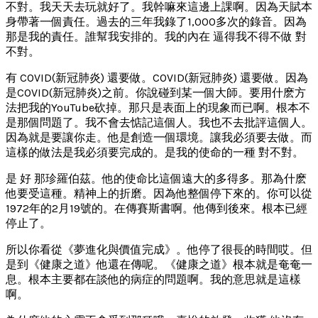
不對。我天天去玩就好了。我幹嘛來這邊上課啊。因為天賦本
身帶著一個責任。過去的三年我錄了1,000多次的錄音。因為
那是我的責任。誰幫我安排的。我的內在 逼得我不得不做 對
不對。
有 COVID(新冠肺炎) 還要做。COVID(新冠肺炎) 還要做。因為
是COVID(新冠肺炎)之前。你說碰到某一個大師。要用什麽方
法把我的YouTube砍掉。那只是表面上的現象而已啊。根本不
是那個問題了。我不會去惦記這個人。我也不去批評這個人。
因為就是要讓你走。他是創造一個環境。讓我必須要去做。而
這樣的做法是我必須要完成的。是我的使命的一種 對不對。
是 好 那珍羅伯茲。他的使命比這個遠大的多得多。那為什麽
他要受這種。精神上的折磨。因為他整個停下來的。你可以從
1972年的2月19號的。在傳賽斯書啊。他傳到後來。根本已經
停止了。
所以你看從《夢進化與價值完成》。他停了很長的時間哎。但
是到《健康之道》他還在傳呢。《健康之道》根本就是奄奄一
息。根本主要都在談他的病症的問題啊。我的意思就是這樣
啊。