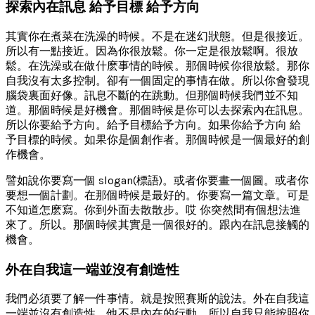
探索內在訊息 給予目標 給予方向
其實你在煮菜在洗澡的時候。不是在迷幻狀態。但是很接近。
所以有一點接近。因為你很放鬆。你一定是很放鬆啊。很放
鬆。在洗澡或在做什麽事情的時候。那個時候你很放鬆。那你
自我沒有太多控制。卻有一個固定的事情在做。所以你會發現
腦袋裏面好像。訊息不斷的在跳動。但那個時候我們並不知
道。那個時候是好機會。那個時候是你可以去探索內在訊息。
所以你要給予方向。給予目標給予方向。如果你給予方向 給
予目標的時候。如果你是個創作者。那個時候是一個最好的創
作機會。
譬如說你要寫一個 slogan(標語)。或者你要畫一個圖。或者你
要想一個計劃。在那個時候是最好的。你要寫一篇文章。可是
不知道怎麽寫。你到外面去散散步。哎 你突然間有個想法進
來了。所以。那個時候其實是一個很好的。跟內在訊息接觸的
機會。
外在自我這一端並沒有創造性
我們必須要了解一件事情。就是按照賽斯的說法。外在自我這
一端並沒有創造性。他不是內在的行動。所以自我只能按照你