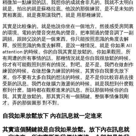
稍微加一點練習的話。我想你的成就會非凡的。我就不太明白
就是。拍出的就是蘇格拉底。他說的那個練習。是不是未知的
實相裏面。就是賽斯讓我們。就是 用那種練習。
其實是比較像的。就是他說你坐在一個地方。然後感受房間裏
的環境。電鈴的聲音突然鳥的聲音。把車開過的聲音調了一副
調頻。跟師父說的是一個東西。你只能按照意識的角度去解
釋。按照意識的角度去解釋。是說一種情況。就是 你如果 All
attention 的時候。你的自我其實是放鬆的。你如果觀照。所
有周遭的所有事情的話。那種情況就是你自我很放鬆的時候。
你才有可能觀照到所有的情況。對吧。是不是。我們在做創作
練習的時候。在做想像力練習的時候。其實你自我要先放下
來。你不要有太多自我的想法的時候。是不是你比較容易去接
受新的訊息。我們在做腦力激盪術的時候。就是我想到什麽觀
察到什麽。隨時都在觀察進來的訊息。所以那個時候你的自
我。其實是放鬆的。那其實只有一個關鍵。整個事情像我剛
才。弄的那個圖形 對不對。
自我如果放鬆放下 內在訊息就一定進來
其實這個關鍵就是自我如果放鬆。放下內在訊息就