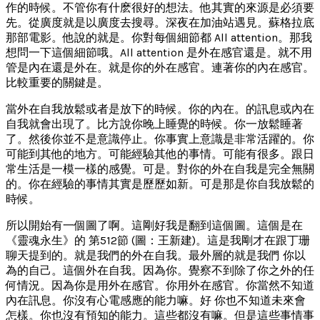
作的時候。不管你有什麽很好的想法。他其實的來源是必須要
先。從廣度就是以廣度去搜尋。深夜在加油站遇見。蘇格拉底
那部電影。他說的就是。你對每個細節都 All attention。那我
想問一下這個細節哦。All attention 是外在感官還是。就不用
管是內在還是外在。就是你的外在感官。連著你的內在感官。
比較重要的關鍵是。
當外在自我放鬆或者是放下的時候。你的內在。的訊息或內在
自我就會出現了。比方說你晚上睡覺的時候。你一放鬆睡著
了。然後你並不是意識停止。你事實上意識是非常活躍的。你
可能到其他的地方。可能經驗其他的事情。可能有很多。跟日
常生活是一模一樣的感覺。可是。對你的外在自我是完全無關
的。你在經驗的事情其實是歷歷如新。可是那是你自我放鬆的
時候。
所以開始有一個圖了啊。這剛好我是翻到這個圖。這個是在
《靈魂永生》的 第512節 (圖：王新建)。這是我剛才在跟丁珊
聊天提到的。就是我們的外在自我。最外層的就是我們 你以
為的自己。這個外在自我。因為你。覺察不到除了你之外的任
何情況。因為你是用外在感官。你用外在感官。你當然不知道
內在訊息。你沒有心電感應的能力嘛。好 你也不知道未來會
怎樣。你也沒有預知的能力。這些都沒有嘛。但是這些事情事