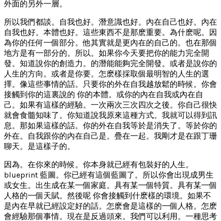
外面的另外一層。
所以我們都談。自我也好。潛意識也好。內在自己也好。內在
自我也好。本體也好。這些東西不是那麽重要。為什麽呢。因
為你的任何一個部分。他其實就是更內在的自己的。也在那個
地方是有一部分的。所以。如果你今天要把你的能力完全開
發。知道說你的創造力。的潛能能夠完全開發。或者是說你的
人生的方向。或者是你要。怎麽樣採取個最明智的人生的選
擇。像這些事情的話。只要你的外在自我越放鬆的時候。你會
接觸到你的這裏說的 你的本體。或你的內在自我或內在自
己。如果有這樣的經驗。一次兩次三次四次之後。你自己很快
就會食髓知味了。你知道說我原來這種方式。我就可以得到訊
息。那如果這樣的話。你的外在自我等於是消失了。等於你的
外在。自我跟你的內在自己是。疊在一起。我剛才是在跟丁珊
聊天。是這樣子的。
因為。在你來的時候。你本身就已經有包裝好的人生。
blueprint 藍圖。你已經有這個藍圖了。所以你會出現成男生
或女生。出生成在某一個家庭。具有某一個特質。具有某一個
人格的一個天賦。然後呢 你會接觸到什麽樣的環境。如果不
是內在早就已經設定好的話。怎麽會是這樣的一個人格。怎麽
會經驗那個事情。現在是反過頭來。我們可以利用。一種思考