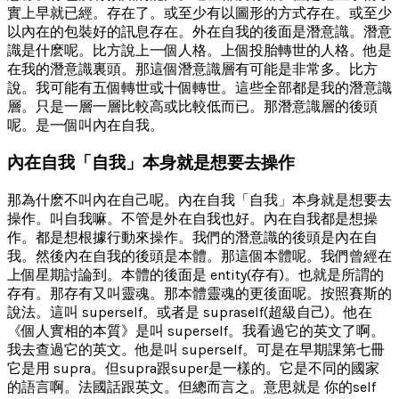
實上早就已經。存在了。或至少有以圖形的方式存在。或至少
以內在的包裝好的訊息存在。外在自我的後面是潛意識。潛意
識是什麽呢。比方說上一個人格。上個投胎轉世的人格。他是
在我的潛意識裏頭。那這個潛意識層有可能是非常多。比方
說。我可能有五個轉世或十個轉世。這些全部都是我的潛意識
層。只是一層一層比較高或比較低而已。那潛意識層的後頭
呢。是一個叫內在自我。
內在自我「自我」本身就是想要去操作
那為什麽不叫內在自己呢。內在自我「自我」本身就是想要去
操作。叫自我嘛。不管是外在自我也好。內在自我都是想操
作。都是想根據行動來操作。我們的潛意識的後頭是內在自
我。然後內在自我的後頭是本體。那這個本體呢。我們曾經在
上個星期討論到。本體的後面是 entity(存有)。也就是所謂的
存有。那存有又叫靈魂。那本體靈魂的更後面呢。按照賽斯的
說法。這叫 superself。或者是 supraself(超級自己)。他在
《個人實相的本質》是叫 superself。我看過它的英文了啊。
我去查過它的英文。他是叫 superself。可是在早期課第七冊
它是用 supra。但supra跟super是一樣的。它是不同的國家
的語言啊。法國話跟英文。但總而言之。意思就是 你的self