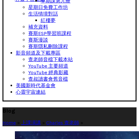
早期課第九冊
星期日免費工作坊
生活情境對話
紅樓夢
補充資料
賽斯ESP學習班課程
賽斯漫談
賽斯隱私刪除課程
影音頻道及下載專區
查老師音檔下載本站
YouTube 主要頻道
YouTube 經典影藏
查叔讀書會舊音檔
美國新時代基金會
心靈宇宙連結
Blog
Home
»
上課演講
»
Charles 查老師
»