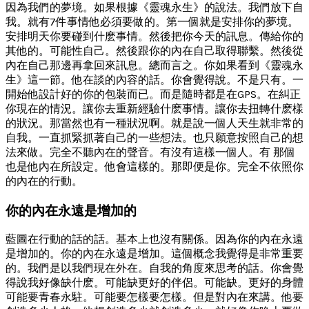
因為我們的夢境。如果根據《靈魂永生》的說法。我們放下自
我。就有7件事情他必須要做的。第一個就是安排你的夢境。
安排明天你要碰到什麽事情。然後把你今天的訊息。傳給你的
其他的。可能性自己。然後跟你的內在自己取得聯繫。然後從
內在自己那邊再拿回來訊息。總而言之。你如果看到《靈魂永
生》這一節。他在談的內容的話。你會覺得說。不是只有。一
開始他設計好的你的包裝而已。而是隨時都是在GPS。在糾正
你現在的情況。讓你去重新經驗什麽事情。讓你去扭轉什麽樣
的狀況。那當然也有一種狀況啊。就是說一個人天生就非常的
自我。一直抓緊抓著自己的一些想法。也只願意按照自己的想
法來做。完全不聽內在的聲音。有沒有這樣一個人。有 那個
也是他內在所設定。他會這樣的。那即便是你。完全不依照你
的內在的行動。
你的內在永遠是增加的
藍圖在行動的話的話。基本上也沒有關係。因為你的內在永遠
是增加的。你的內在永遠是增加。這個概念我覺得是非常重要
的。我們是以我們現在外在。自我的角度來思考的話。你會覺
得說我好像缺什麽。可能缺更好的伴侶。可能缺。更好的身體
可能要青春永駐。可能要怎樣要怎樣。但是對內在來講。他要