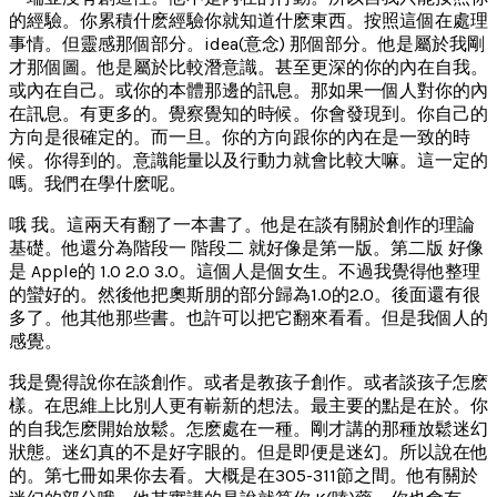
的經驗。你累積什麽經驗你就知道什麽東西。按照這個在處理
事情。但靈感那個部分。idea(意念) 那個部分。他是屬於我剛
才那個圖。他是屬於比較潛意識。甚至更深的你的內在自我。
或內在自己。或你的本體那邊的訊息。那如果一個人對你的內
在訊息。有更多的。覺察覺知的時候。你會發現到。你自己的
方向是很確定的。而一旦。你的方向跟你的內在是一致的時
候。你得到的。意識能量以及行動力就會比較大嘛。這一定的
嗎。我們在學什麽呢。
哦 我。這兩天有翻了一本書了。他是在談有關於創作的理論
基礎。他還分為階段一 階段二 就好像是第一版。第二版 好像
是 Apple的 1.0 2.0 3.0。這個人是個女生。不過我覺得他整理
的蠻好的。然後他把奧斯朋的部分歸為1.0的2.0。後面還有很
多了。他其他那些書。也許可以把它翻來看看。但是我個人的
感覺。
我是覺得說你在談創作。或者是教孩子創作。或者談孩子怎麽
樣。在思維上比別人更有嶄新的想法。最主要的點是在於。你
的自我怎麽開始放鬆。怎麽處在一種。剛才講的那種放鬆迷幻
狀態。迷幻真的不是好字眼的。但是即便是迷幻。所以說在他
的。第七冊如果你去看。大概是在305-311節之間。他有關於