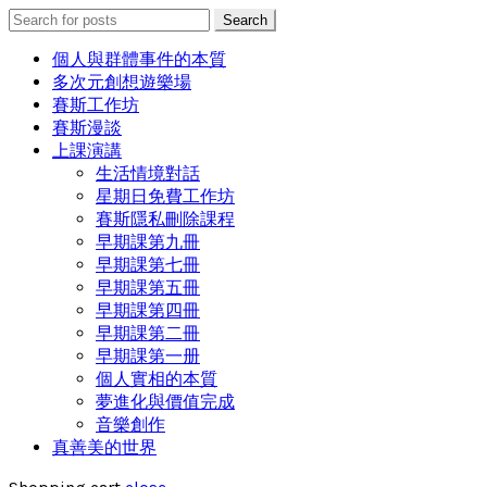
Search
Search
for:
個人與群體事件的本質
多次元創想遊樂場
賽斯工作坊
賽斯漫談
上課演講
生活情境對話
星期日免費工作坊
賽斯隱私刪除課程
早期課第九冊
早期課第七冊
早期課第五冊
早期課第四冊
早期課第二冊
早期課第一册
個人實相的本質
夢進化與價值完成
音樂創作
真善美的世界