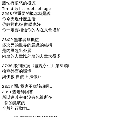
膽怯有憤怒的根源
Timidity has roots of rage
25:18 很重要的概念就是說
你今天過什麽生活
你做對也好 做錯也好
你一定要相信你的內在只會增加
26:02 無罪者無損益
多次元的世界的意識的結構
是內層超出外層
內層的力量比外層的力量大很多
27:36 談到疾病《靈魂永生》第511節
檢查外面的環境
與佛教 自依止 法依止
28:57 問: 我應不應該想啊…
30:11 查老師回答…
所以這其中並沒有包袱所在
…你的抓取的
全然的行動力…