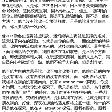
迷幻的部分哦。他其實講的是說就算你 K(嗑)藥。你也會有一
些迷患經驗。只是你。常常會回不來。回不來會失去肉體的生
命 哈哈哈。這比較嚴重啊。因為你出去了。但是。很鮮明的
讓你去體驗到那個經驗哦。那是可以體驗到的。那不是一個好
方法了。他也沒有說你一定要這樣做。只是他說其實這個東
西。你只要經驗一次兩次。
像308節他在這裏就提到說。迷幻經驗主要就是意識的拓展。
這意味著內在的流動。也就是當你的自我。一開始放鬆的時候
呢。你內在的流動就會進來的。然後借由信念的話。最主要是
下面這句話給予方向。我們通常在迷幻狀態。是不給予方向
的。即便那些年輕人啊。在玩那些東西啊。他們只是為了。讓
自己內心稍微舒坦一點。他們不給予方向的。但是創作者。
他不給方向的意思是說。你不知道你要什麽。他跟自己的內在
是沒有連結。沒有自發性的沒有自發性。而且你對自己沒有。
我經常在講的沒有豬肉鉤。沒有 question mark(問號)。你沒
有詢問。也就說你沒有探索了。我只是好玩。但是。為什麽我
們在 像我年輕早年的時候。為什麽會有很多很好的。一些創
造性的想法。突破性的想法。是因為我在探索。也就是剛才這
朋友講的。好像。深夜在加油站遇見蘇格拉底一樣。唯一的不
同是他在探索。他在 All attention 探索。跟我有關的。跟我