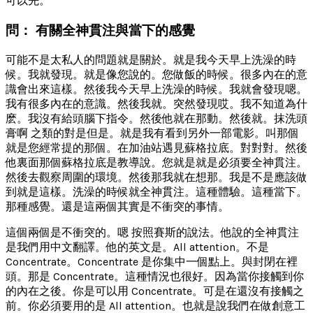
可以先。
問： 有關全神貫注與當下的感覺
可能不是太私人的問題就是關於。就是我今天早上洗澡的時
候。我就發現。就是像您說的。您做飯的時候。很多內在的意
識會出來這樣。然後我今天早上洗澡的時候。我就會發現嗯。
我有很多內在的意識。然後我就。突然發現哎。我不知道為什
麽。我沒有給頭腦下指令。然後他就在那動。然後就。抹洗頭
膏啊 之類的對是但是。就是我有看到另外一部電影。叫那個
就是您經常提的那個。在加油站遇見蘇格拉底。對對對。然後
他裏面那個蘇格拉底是教導說。您就是就是必須要全神貫注。
然後去觀察周圍的環境。然後那我就在想那。我是不是應該做
到就是這樣。洗澡的時候就全神貫注。這種體驗。這種當下。
那種感覺。還是這兩個其實是不衝突的事情。
這個兩個是不衝突的。嗯 按照賽斯的說法。他說的全神貫注
是我們用中文翻譯。他的英文是。All attention。不是
Concentrate。Concentrate 是你集中一個點上。與封閉在裡
頭。那是 Concentrate。這種情況也很好。因為當你接觸到你
的內在之後。你是可以用 Concentrate。可是在還沒有接觸之
前。你必須要用的是 All attention。也就是說我們在做創意工