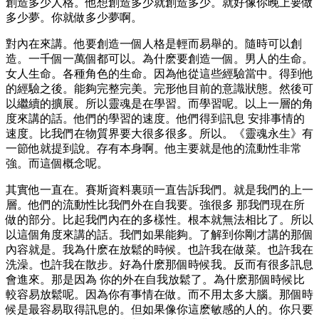
創造多少人格。他想創造多少就創造多少。就好像你晚上要做
多少夢。你就做多少夢啊。
對內在來講。他要創造一個人格是輕而易舉的。隨時可以創
造。一千個一萬個都可以。為什麽要創造一個。男人的生命。
女人生命。各種角色的生命。因為他從這些經驗當中。得到他
的經驗之後。能夠完整完美。完形他目前的意識狀態。然後可
以繼續的擴展。所以靈魂是在學習。而學習呢。以上一層的角
度來講的話。他們的學習的速度。他們得到訊息 安排事情的
速度。比我們在物質界要大很多很多。所以。《靈魂永生》有
一節他就提到說。存有本身啊。他主要就是他的流動性非常
強。而這個概念呢。
其實他一直在。賽斯資料裏頭一直告訴我們。就是我們的上一
層。他們的流動性比我們外在自我要。強很多 那我們現在所
做的部分。比起我們內在的多樣性。根本就無法相比了。所以
以這個角度來講的話。我們如果能夠。了解到你剛才講的那個
內容就是。我為什麽在放鬆的時候。也許我在做菜。也許我在
洗澡。也許我在散步。好為什麽那個時候我。反而有很多訊息
會進來。那是因為 你的外在自我放鬆了。為什麽那個時候比
較容易放鬆呢。因為你有事情在做。而不用太多大腦。那個時
候是最容易取得訊息的。但如果像你這麽敏感的人的。你只要