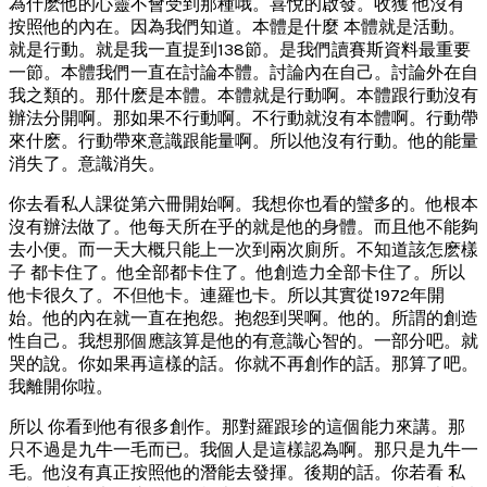
為什麽他的心靈不會受到那種哦。喜悅的啟發。收獲 他沒有
按照他的內在。因為我們知道。本體是什麼 本體就是活動。
就是行動。就是我一直提到138節。是我們讀賽斯資料最重要
一節。本體我們一直在討論本體。討論內在自己。討論外在自
我之類的。那什麽是本體。本體就是行動啊。本體跟行動沒有
辦法分開啊。那如果不行動啊。不行動就沒有本體啊。行動帶
來什麽。行動帶來意識跟能量啊。所以他沒有行動。他的能量
消失了。意識消失。
你去看私人課從第六冊開始啊。我想你也看的蠻多的。他根本
沒有辦法做了。他每天所在乎的就是他的身體。而且他不能夠
去小便。而一天大概只能上一次到兩次廁所。不知道該怎麽樣
子 都卡住了。他全部都卡住了。他創造力全部卡住了。所以
他卡很久了。不但他卡。連羅也卡。所以其實從1972年開
始。他的內在就一直在抱怨。抱怨到哭啊。他的。所謂的創造
性自己。我想那個應該算是他的有意識心智的。一部分吧。就
哭的說。你如果再這樣的話。你就不再創作的話。那算了吧。
我離開你啦。
所以 你看到他有很多創作。那對羅跟珍的這個能力來講。那
只不過是九牛一毛而已。我個人是這樣認為啊。那只是九牛一
毛。他沒有真正按照他的潛能去發揮。後期的話。你若看 私