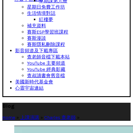
早期課第九冊
星期日免費工作坊
生活情境對話
紅樓夢
補充資料
賽斯ESP學習班課程
賽斯漫談
賽斯隱私刪除課程
影音頻道及下載專區
查老師音檔下載本站
YouTube 主要頻道
YouTube 經典影藏
查叔讀書會舊音檔
美國新時代基金會
心靈宇宙連結
Blog
Home
»
上課演講
»
Charles 查老師
»