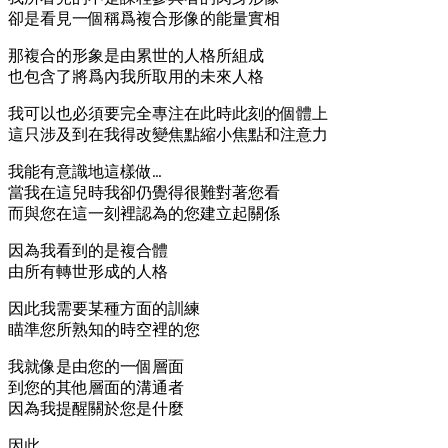
卻是看見一個稱爲複合形像的能量實相
那複合的形象是由累世的人格所組成
也包含了將爲內我所取用的未來人格
我可以也必須要完全專注在此時此刻的個體上
這只涉及到在我得改變焦點縮小焦點和注意力
我能有意識地這樣做…
當我在這兒時我卻仍覺得很難對著您看
而與您在這一刻裡認為的您建立起關係
因為我看到的是複合體
由所有轉世形成的人格
因此我需要某種方面的訓練
瞄準您所熟知的時空裡的您
我就像是由您的一個層面
到您的其他層面的溝通者
因為我提醒關於您是什麼
因此…