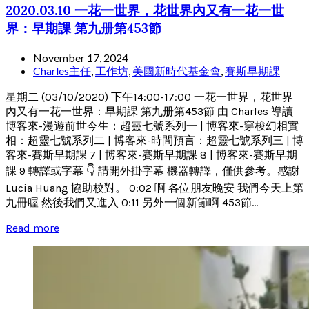
2020.03.10 一花一世界，花世界內又有一花一世
界：早期課 第九册第453節
November 17, 2024
Charles主任
,
工作坊
,
美國新時代基金會
,
賽斯早期課
星期二 (03/10/2020) 下午14:00-17:00 一花一世界，花世界
內又有一花一世界：早期課 第九册第453節 由 Charles 導讀
博客來-漫遊前世今生：超靈七號系列一 | 博客來-穿梭幻相實
相：超靈七號系列二 | 博客來-時間預言：超靈七號系列三 | 博
客來-賽斯早期課 7 | 博客來-賽斯早期課 8 | 博客來-賽斯早期
課 9 轉譯或字幕 👇 請開外掛字幕 機器轉譯，僅供參考。感謝
Lucia Huang 協助校對。 0:02 啊 各位朋友晚安 我們今天上第
九冊喔 然後我們又進入 0:11 另外一個新節啊 453節...
Read more