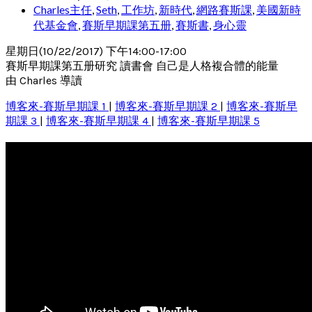
Charles主任
,
Seth
,
工作坊
,
新時代
,
網路賽斯課
,
美國新時
代基金會
,
賽斯早期課第五册
,
賽斯書
,
身心靈
星期日(10/22/2017) 下午14:00-17:00
賽斯早期課第五册研究 讀書會 自己是人格複合體的能量
由 Charles 導讀
博客來-賽斯早期課 1
|
博客來-賽斯早期課 2
|
博客來-賽斯早
期課 3
|
博客來-賽斯早期課 4
|
博客來-賽斯早期課 5