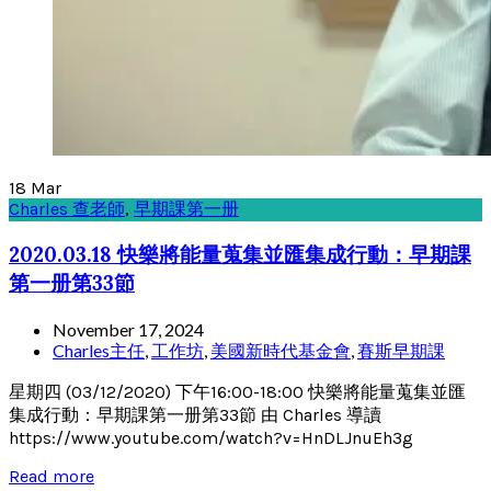
18
Mar
Charles 查老師
,
早期課第一册
2020.03.18 快樂將能量蒐集並匯集成行動：早期課
第一册第33節
November 17, 2024
Charles主任
,
工作坊
,
美國新時代基金會
,
賽斯早期課
星期四 (03/12/2020) 下午16:00-18:00 快樂將能量蒐集並匯
集成行動：早期課第一册第33節 由 Charles 導讀
https://www.youtube.com/watch?v=HnDLJnuEh3g
Read more