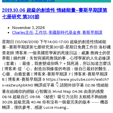
2019.10.06 超級的創造性 情緒能量–賽斯早期課第
七册研究 第301節
November 1, 2024
Charles主任
,
工作坊
,
美國新時代基金會
,
賽斯早期課
星期日 (10/06/2019) 下午14:00-17:00 超級的創造性情緒能
量--賽斯早期課第七册研究第301節-星期日免費工作坊 洛杉磯
查老師 博客來-一個美國哲學家的死後日誌：威廉‧詹姆士的世
界觀 | 鍾灼輝：失智與瀕死教我的事，心理學家的人生必修課
（套書）：最後，我會變成你嗎？＋我死過，所以知道怎麼活
| 博客來-從「心」創造自我修復的奇蹟：做自己最好的醫生，
心藥、自癒套書 | 博客來-賽斯早期課 7 | 博客來-賽斯早期課
8 | 博客來-賽斯早期課 9 https://www.youtube.com/watch?
v=ex2wuApbkN0 轉譯或字幕 👇 請開外掛字幕 02:36 情緒能
量在組織你的經驗 心智圖法 Mind Map 04:38 由衷的感覺
06:16 超級自己 09:58 《秘密》吸引力法則 太粗糙不夠細緻
30:28 超級意識 40:46 你有沒有一個最完美的版本 ----- 機器
轉譯，僅供參考。感謝 Lucia Huang...