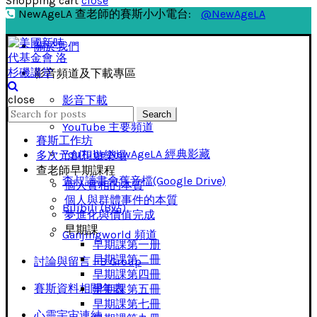
Shopping cart
close
NewAgeLA 查老師的賽斯小小電台:
@NewAgeLA
關於我們
影音頻道及下載專區
close
影音下載
Search
Search
for:
YouTube 主要頻道
賽斯工作坊
YouTube NewAgeLA 經典影藏
多次元創想遊樂場
查老師早期課程
查叔讀書會舊音檔(Google Drive)
個人實相的本質
個人與群體事件的本質
Bilibili (B站)
夢進化與價值完成
早期課
Ganjingworld 頻道
早期課第一册
早期課第二冊
討論與留言 FB Group
早期課第四冊
賽斯資料相關年表
早期課第五冊
早期課第七冊
心靈宇宙連結