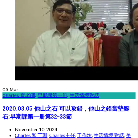
05
Mar
Charles 查老師
,
早期課第一册
,
生活情境對話
2020.03.05 他山之石 可以攻錯，他山之錯當墊腳
石:早期課第一册第32-33節
November 10, 2024
Charles 和 丁珊
,
Charles主任
,
工作坊
,
生活情境 對話
,
美