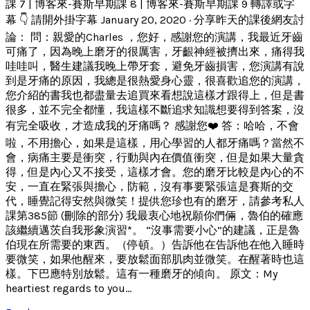
課 7 | 博客來-賽斯早期課 8 | 博客來-賽斯早期課 9 轉譯或字
幕 👇 請開外掛字幕 January 20, 2020 · 分享昨天的課後網友討
論： 問：親愛的Charles ，您好，感謝您的演講，我最近牙齒
可痛了，因為晚上磨牙的很厲害，牙齦神經被擠出來，痛得我
哇哇叫，醫生建議我晚上帶牙套，避免牙齒損害，您演講有說
到是牙痛的原因，我總是很熱愛身心靈，很喜歡追您的演講，
您介紹的書我也都盡量去追買來看想說這樣才跟得上，但是書
很多，並不完全都懂，我這樣不斷追求知識想要得到答案，沒
有完全吸收，才造成我的牙痛嗎？ 感謝您❤️ 答：哈哈，不會
啦，不用擔心，如果是這樣，用心學習的人都牙痛嗎？當然不
會，病痛主要是衝突，行動與內在價值衝突，但是如果大量貪
得，但是內心又不接受，這樣才會。您的磨牙比較是內心的不
安，一直在緊張與擔心，防範，沒有事要緊張這是賽斯的交
代，睡覺記得安然與微笑！提供您珍也有的磨牙，請參考私人
課第385節 (刪除的部分) 我最衷心地祝願你們倆，魯伯的確應
該繼續邁茨自我形象演習*。 “沒事需要小心”的建議，正是魯
伯現在所需要的東西。（停頓。）告訴他在告訴他在他入睡時
要微笑，如果他醒來，要放鬆面部肌肉並微笑。在醒著時也這
樣。下巴應特別放鬆。這有一種磨牙的傾向。 原文：My
heartiest regards to you...