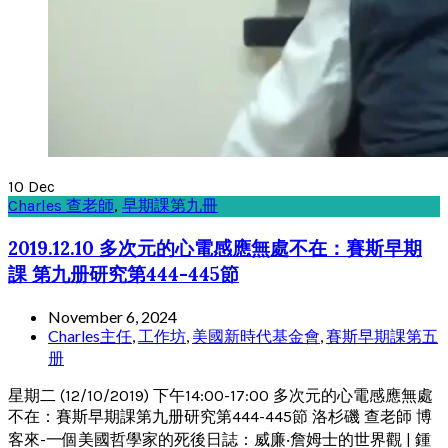
10
Dec
Charles 查老師
,
早期課第九冊
2019.12.10 多次元的心電感應無處不在：賽斯早期
課 第九册研究第444-445節
November 6, 2024
Charles主任
,
工作坊
,
美國新時代基金會
,
賽斯早期課第五
册
星期二 (12/10/2019) 下午14:00-17:00 多次元的心電感應無處
不在：賽斯早期課第九册研究第444-445節 洛杉磯 查老師 博
客來-一個美國哲學家的死後日誌：威廉‧詹姆士的世界觀 | 鍾