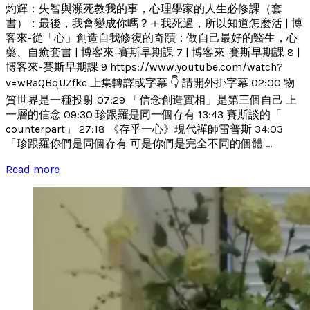
灼輝：失智與瀕死教我的事，心理學家的人生必修課（套
書）：最後，我會變成你嗎？＋我死過，所以知道怎麼活 | 博
客來-從「心」創造自我修復的奇蹟：做自己最好的醫生，心
藥、自癒套書 | 博客來-賽斯早期課 7 | 博客來-賽斯早期課 8 |
博客來-賽斯早期課 9 https://www.youtube.com/watch?
v=wRaQBqUZfkc 上集轉譯或字幕 👇 請開外掛字幕 02:00 物
質世界是一種投射 07:29 「信念創造實相」是第三個自己 上
一層的信念 09:30 珍跟羅是同一個存有 13:43 賽斯談的「
counterpart」 27:18 《存乎一心》現代禪師雷普斯 34:03
「珍跟羅你們是同個存有 可是你們是完全不同的個體 ...
Read more