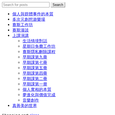
Search
Search
for:
個人與群體事件的本質
多次元創想遊樂場
賽斯工作坊
賽斯漫談
上課演講
生活情境對話
星期日免費工作坊
賽斯隱私刪除課程
早期課第九冊
早期課第七冊
早期課第五冊
早期課第四冊
早期課第二冊
早期課第一册
個人實相的本質
夢進化與價值完成
音樂創作
真善美的世界