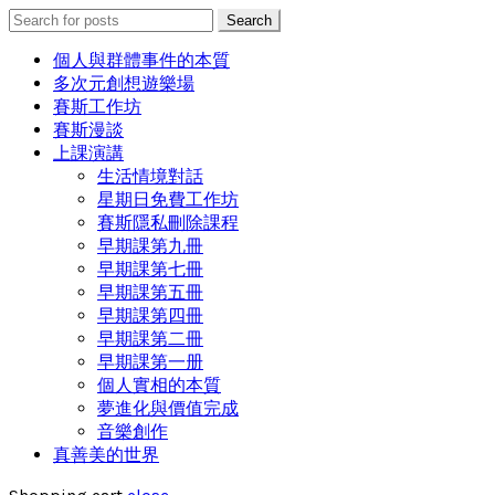
Search
Search
for:
個人與群體事件的本質
多次元創想遊樂場
賽斯工作坊
賽斯漫談
上課演講
生活情境對話
星期日免費工作坊
賽斯隱私刪除課程
早期課第九冊
早期課第七冊
早期課第五冊
早期課第四冊
早期課第二冊
早期課第一册
個人實相的本質
夢進化與價值完成
音樂創作
真善美的世界