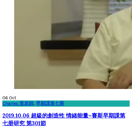
06
Oct
Charles 查老師
,
早期課第七冊
2019.10.06 超級的創造性 情緒能量–賽斯早期課第
七册研究 第301節