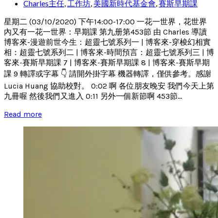
Charles主任
,
工作坊
,
美國新時代基金會
,
賽斯早期課
星期二 (03/10/2020) 下午14:00-17:00 一花一世界，花世界
內又有一花一世界：早期課 第九册第453節 由 Charles 導讀
博客來-漫遊前世今生：超靈七號系列一 | 博客來-穿梭幻相實
相：超靈七號系列二 | 博客來-時間預言：超靈七號系列三 | 博
客來-賽斯早期課 7 | 博客來-賽斯早期課 8 | 博客來-賽斯早期
課 9 轉譯或字幕 👇 請開外掛字幕 機器轉譯，僅供參考。感謝
Lucia Huang 協助校對。 0:02 啊 各位朋友晚安 我們今天上第
九冊喔 然後我們又進入 0:11 另外一個新節啊 453節...
Read more