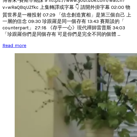
博客來-賽斯早期課 9 https://www.youtube.com/watch?
v=wRaQBqUZfkc 上集轉譯或字幕 👇 請開外掛字幕 02:00 物
質世界是一種投射 07:29 「信念創造實相」是第三個自己 上
一層的信念 09:30 珍跟羅是同一個存有 13:43 賽斯談的「
counterpart」 27:18 《存乎一心》現代禪師雷普斯 34:03
「珍跟羅你們是同個存有 可是你們是完全不同的個體 ...
Read more