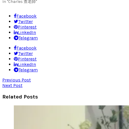
In "Charles 查老師"
Facebook
Twitter
Pinterest
LinkedIn
Telegram
Facebook
Twitter
Pinterest
LinkedIn
Telegram
Previous Post
Next Post
Related Posts