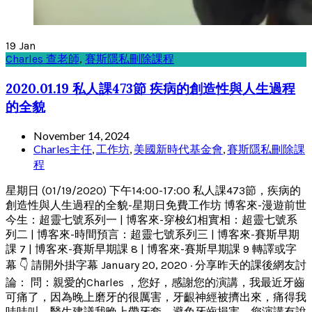
19
Jan
Charles 查老師
,
賽斯隱私刪除課程
2020.01.19 私人課473節 疾病的創造性與人生過程
的全貌
November 14, 2024
Charles主任
,
工作坊
,
美國新時代基金會
,
賽斯隱私刪除課
程
星期日 (01/19/2020) 下午14:00-17:00 私人課473節，疾病的
創造性與人生過程的全貌-星期日免費工作坊 博客來-漫遊前世
今生：超靈七號系列一 | 博客來-穿梭幻相實相：超靈七號系
列二 | 博客來-時間預言：超靈七號系列三 | 博客來-賽斯早期
課 7 | 博客來-賽斯早期課 8 | 博客來-賽斯早期課 9 轉譯或字
幕 👇 請開外掛字幕 January 20, 2020 · 分享昨天的課後網友討
論： 問：親愛的Charles ，您好，感謝您的演講，我最近牙齒
可痛了，因為晚上磨牙的很厲害，牙齦神經被擠出來，痛得我
哇哇叫，醫生建議我晚上帶牙套，避免牙齒損害，您演講有說