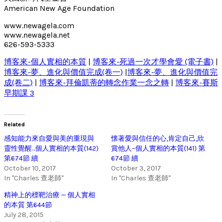
American New Age Foundation
www.newagela.com
www.newagela.net
626-593-5333
博客來-個人實相的本質
|
博客來-死過一次才學會愛 (電子書)
|
博客來-夢、進化與價值完成(卷一)
|
博客來-夢、進化與價值完
成(卷二)
|
博客來-拜倫凱蒂的轉念作業一念之轉
|
博客來-賽斯
早期課 3
Related
感知能力來自愛與美的重現與
懐著愛與信任的心,肯定自己,欣
靈性覺醒…個人實相的本質(142)
賞他人–個人實相的本質(141) 第
第674節 續
674節 續
October 10, 2017
October 3, 2017
In "Charles 查老師"
In "Charles 查老師"
精神上的標靶治療 — 個人實相
的本質 第644節
July 28, 2015