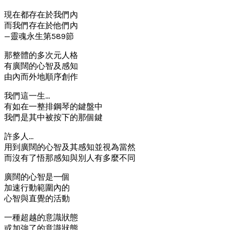
現在都存在於我們內
而我們存在於他們內
—靈魂永生第589節
那整體的多次元人格
有廣闊的心智及感知
由內而外地順序創作
我們這一生…
有如在一整排鋼琴的鍵盤中
我們是其中被按下的那個鍵
許多人…
用到廣闊的心智及其感知並視為當然
而沒有了悟那感知與別人有多麼不同
廣闊的心智是一個
加速行動範圍內的
心智與直覺的活動
一種超越的意識狀態
或加強了的意識狀態