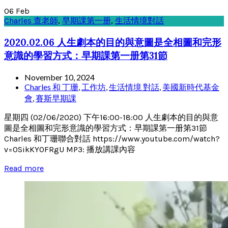
06
Feb
Charles 查老師
,
早期課第一册
,
生活情境對話
2020.02.06 人生劇本的目的與意圖是全相圖和完形
意識的學習方式：早期課第一册第31節
November 10, 2024
Charles 和 丁珊
,
工作坊
,
生活情境 對話
,
美國新時代基金
會
,
賽斯早期課
星期四 (02/06/2020) 下午16:00-18:00 人生劇本的目的與意
圖是全相圖和完形意識的學習方式：早期課第一册第31節
Charles 和丁珊聯合對話 https://www.youtube.com/watch?
v=0SikKY0FRgU MP3: 播放講課內容
Read more