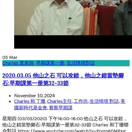
05
Mar
Charles 查老師
,
早期課第一册
,
生活情境對話
2020.03.05 他山之石 可以攻錯，他山之錯當墊腳
石:早期課第一册第32-33節
November 10, 2024
Charles 和 丁珊
,
Charles主任
,
工作坊
,
生活情境 對話
,
美
國新時代基金會
,
賽斯早期課
星期四 (03/05/2020) 下午16:00-18:00 他山之石 可以攻錯，
他山之錯當墊腳石:早期課第一册第32-33節 Charles 和丁珊聯
合對話 https://www.youtube.com/watch?v=Pryzp6QMPxg