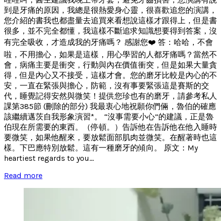
到是牙痛的原因，我總是很熱愛身心靈，很喜歡追您的演講，
您介紹的書我也都盡量去追買來看想說這樣才跟得上，但是書
很多，並不完全都懂，我這樣不斷追求知識想要得到答案，沒
有完全吸收，才造成我的牙痛嗎？ 感謝您❤️ 答：哈哈，不會
啦，不用擔心，如果是這樣，用心學習的人都牙痛嗎？當然不
會，病痛主要是衝突，行動與內在價值衝突，但是如果大量貪
得，但是內心又不接受，這樣才會。您的磨牙比較是內心的不
安，一直在緊張與擔心，防範，沒有事要緊張這是賽斯的交
代，睡覺記得安然與微笑！提供您珍也有的磨牙，請參考私人
課第385節 (刪除的部分) 我最衷心地祝願你們倆，魯伯的確應
該繼續邁茨自我形象演習*。 “沒事需要小心”的建議，正是魯
伯現在所需要的東西。（停頓。）告訴他在告訴他在他入睡時
要微笑，如果他醒來，要放鬆面部肌肉並微笑。在醒著時也這
樣。下巴應特別放鬆。這有一種磨牙的傾向。 原文：My
heartiest regards to you...
Read more