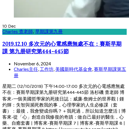
10
Dec
Charles 查老師
,
早期課第九冊
2019.12.10 多次元的心電感應無處不在：賽斯早期
課 第九册研究第444-445節
November 6, 2024
Charles主任
,
工作坊
,
美國新時代基金會
,
賽斯早期課第五
册
星期二 (12/10/2019) 下午14:00-17:00 多次元的心電感應無處
不在：賽斯早期課第九册研究第444-445節 洛杉磯 查老師 博
客來-一個美國哲學家的死後日誌：威廉‧詹姆士的世界觀 | 鍾
灼輝：失智與瀕死教我的事，心理學家的人生必修課（套
書）：最後，我會變成你嗎？＋我死過，所以知道怎麼活 | 博
客來-從「心」創造自我修復的奇蹟：做自己最好的醫生，心
藥、自癒套書 | 博客來-賽斯早期課 7 | 博客來-賽斯早期課 8 |