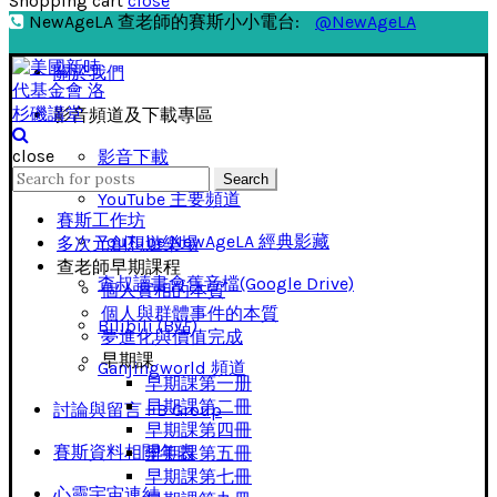
Shopping cart
close
NewAgeLA 查老師的賽斯小小電台:
@NewAgeLA
關於我們
影音頻道及下載專區
close
影音下載
Search
Search
for:
YouTube 主要頻道
賽斯工作坊
YouTube NewAgeLA 經典影藏
多次元創想遊樂場
查老師早期課程
查叔讀書會舊音檔(Google Drive)
個人實相的本質
個人與群體事件的本質
Bilibili (B站)
夢進化與價值完成
早期課
Ganjingworld 頻道
早期課第一册
早期課第二冊
討論與留言 FB Group
早期課第四冊
賽斯資料相關年表
早期課第五冊
早期課第七冊
心靈宇宙連結