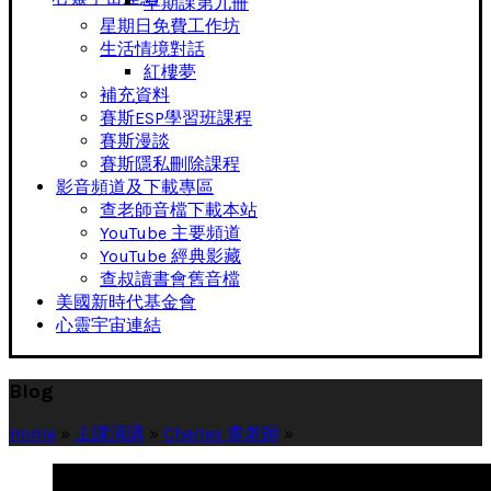
早期課第九冊
星期日免費工作坊
生活情境對話
紅樓夢
補充資料
賽斯ESP學習班課程
賽斯漫談
賽斯隱私刪除課程
影音頻道及下載專區
查老師音檔下載本站
YouTube 主要頻道
YouTube 經典影藏
查叔讀書會舊音檔
美國新時代基金會
心靈宇宙連結
Blog
Home
»
上課演講
»
Charles 查老師
»