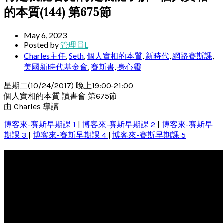
的本質(144) 第675節
May 6, 2023
Posted by
管理員L
Charles主任
,
Seth
,
個人實相的本質
,
新時代
,
網路賽斯課
,
美國新時代基金會
,
賽斯書
,
身心靈
星期二(10/24/2017) 晚上19:00-21:00
個人實相的本質 讀書會 第675節
由 Charles 導讀
博客來-賽斯早期課 1
|
博客來-賽斯早期課 2
|
博客來-賽斯早
期課 3
|
博客來-賽斯早期課 4
|
博客來-賽斯早期課 5