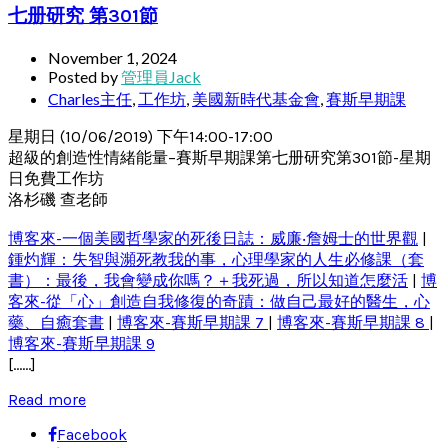
七册研究 第301節
November 1, 2024
Posted by
管理員Jack
Charles主任
,
工作坊
,
美國新時代基金會
,
賽斯早期課
星期日 (10/06/2019) 下午14:00-17:00
超級的創造性情緒能量–賽斯早期課第七册研究第301節-星期
日免費工作坊
洛杉磯 查老師
博客來-一個美國哲學家的死後日誌：威廉‧詹姆士的世界觀
|
鍾灼輝：失智與瀕死教我的事，心理學家的人生必修課（套
書）：最後，我會變成你嗎？＋我死過，所以知道怎麼活
|
博
客來-從「心」創造自我修復的奇蹟：做自己最好的醫生，心
藥、自癒套書
|
博客來-賽斯早期課 7
|
博客來-賽斯早期課 8
|
博客來-賽斯早期課 9
[……]
Read more
Facebook