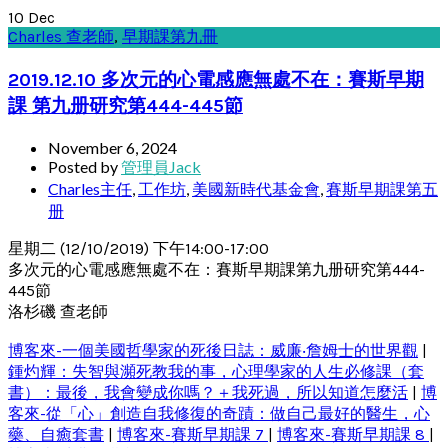
10
Dec
Charles 查老師
,
早期課第九冊
2019.12.10 多次元的心電感應無處不在：賽斯早期
課 第九册研究第444-445節
November 6, 2024
Posted by
管理員Jack
Charles主任
,
工作坊
,
美國新時代基金會
,
賽斯早期課第五
册
星期二 (12/10/2019) 下午14:00-17:00
多次元的心電感應無處不在：賽斯早期課第九册研究第444-
445節
洛杉磯 查老師
博客來-一個美國哲學家的死後日誌：威廉‧詹姆士的世界觀
|
鍾灼輝：失智與瀕死教我的事，心理學家的人生必修課（套
書）：最後，我會變成你嗎？＋我死過，所以知道怎麼活
|
博
客來-從「心」創造自我修復的奇蹟：做自己最好的醫生，心
藥、自癒套書
|
博客來-賽斯早期課 7
|
博客來-賽斯早期課 8
|