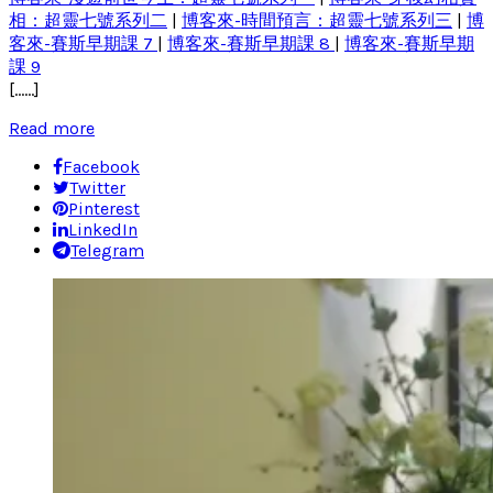
相：超靈七號系列二
|
博客來-時間預言：超靈七號系列三
|
博
客來-賽斯早期課 7
|
博客來-賽斯早期課 8
|
博客來-賽斯早期
課 9
[……]
Read more
Facebook
Twitter
Pinterest
LinkedIn
Telegram