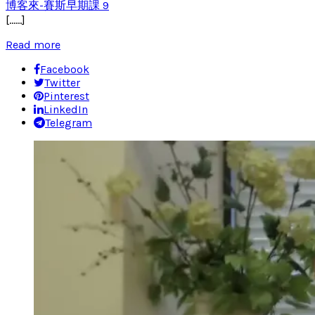
博客來-賽斯早期課 9
[……]
Read more
Facebook
Twitter
Pinterest
LinkedIn
Telegram