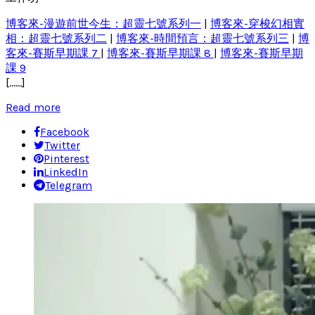
博客來-漫遊前世今生：超靈七號系列一
|
博客來-穿梭幻相實
相：超靈七號系列二
|
博客來-時間預言：超靈七號系列三
|
博
客來-賽斯早期課 7
|
博客來-賽斯早期課 8
|
博客來-賽斯早期
課 9
[……]
Read more
Facebook
Twitter
Pinterest
LinkedIn
Telegram