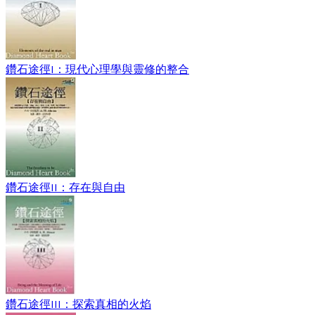
鑽石途徑I：現代心理學與靈修的整合
鑽石途徑II：存在與自由
鑽石途徑III：探索真相的火焰