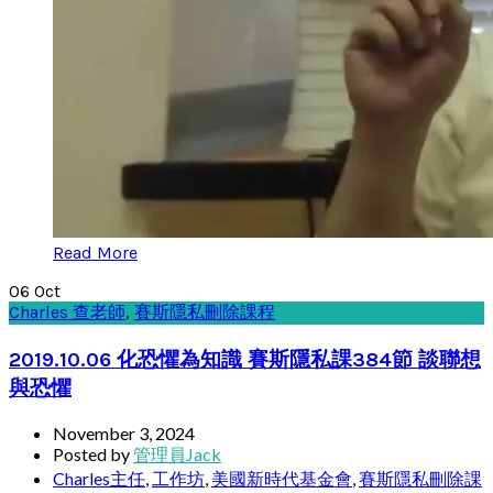
Read More
06
Oct
Charles 查老師
,
賽斯隱私刪除課程
2019.10.06 化恐懼為知識 賽斯隱私課384節 談聯想
與恐懼
November 3, 2024
Posted by
管理員Jack
Charles主任
,
工作坊
,
美國新時代基金會
,
賽斯隱私刪除課