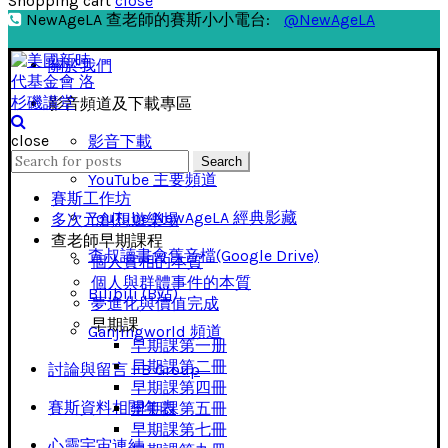
Shopping cart
close
NewAgeLA 查老師的賽斯小小電台:
@NewAgeLA
關於我們
影音頻道及下載專區
close
影音下載
Search
Search
for:
YouTube 主要頻道
賽斯工作坊
YouTube NewAgeLA 經典影藏
多次元創想遊樂場
查老師早期課程
查叔讀書會舊音檔(Google Drive)
個人實相的本質
個人與群體事件的本質
Bilibili (B站)
夢進化與價值完成
早期課
Ganjingworld 頻道
早期課第一册
早期課第二冊
討論與留言 FB Group
早期課第四冊
賽斯資料相關年表
早期課第五冊
早期課第七冊
心靈宇宙連結