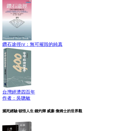
鑽石途徑IV：無可摧毀的純真
台灣經濟四百年
作者：吳聰敏
瀕死經驗 頓悟人生 鍾灼輝 威廉‧詹姆士的世界觀