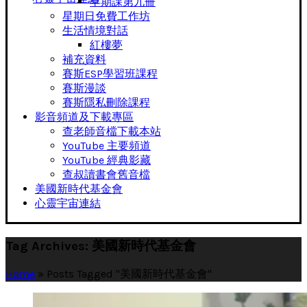
早期課第九冊
星期日免費工作坊
生活情境對話
紅樓夢
補充資料
賽斯ESP學習班課程
賽斯漫談
賽斯隱私刪除課程
影音頻道及下載專區
查老師音檔下載本站
YouTube 主要頻道
YouTube 經典影藏
查叔讀書會舊音檔
美國新時代基金會
心靈宇宙連結
Tag Archives: 美國新時代基金會
Home
»
Posts Tagged "美國新時代基金會"