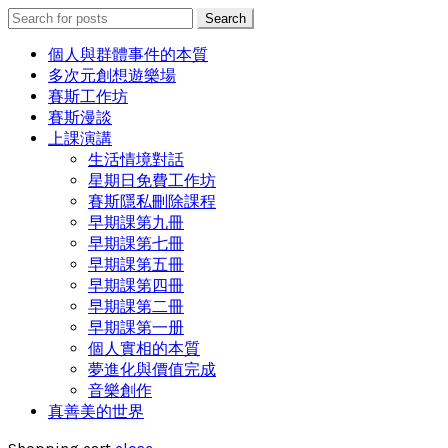
Search
Search
for:
個人與群體事件的本質
多次元創想遊樂場
賽斯工作坊
賽斯漫談
上課演講
生活情境對話
星期日免費工作坊
賽斯隱私刪除課程
早期課第九冊
早期課第七冊
早期課第五冊
早期課第四冊
早期課第二冊
早期課第一册
個人實相的本質
夢進化與價值完成
音樂創作
真善美的世界