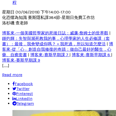
程
星期日 (10/06/2019) 下午14:00-17:00
化恐懼為知識 賽斯隱私課384節-星期日免費工作坊
洛杉磯 查老師
博客來-一個美國哲學家的死後日誌：威廉‧詹姆士的世界觀
|
鍾灼輝：失智與瀕死教我的事，心理學家的人生必修課（套
書）：最後，我會變成你嗎？＋我死過，所以知道怎麼活
|
博
客來-從「心」創造自我修復的奇蹟：做自己最好的醫生，心
藥、自癒套書
|
博客來-賽斯早期課 7
|
博客來-賽斯早期課 8
|
博客來-賽斯早期課 9
[……]
Read more
Facebook
Twitter
Pinterest
LinkedIn
Telegram