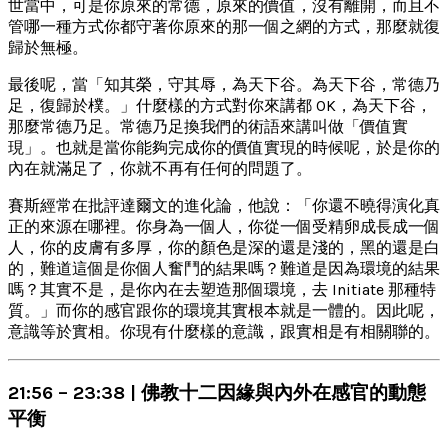
世當中，可是你原來的常德，原來的價值，沒有離開，而且不
管哪一種方式你都守著你原來的那一個之網的方式，那麼就復
歸於無極。
最後呢，當「知其榮，守其辱，為天下谷。為天下谷，常德乃
足，復歸於樸。」什麼樣的方式對你來講都 OK，為天下谷，
那麼常德乃足。常德乃足換我們的術語來講叫做「價值實
現」。也就是當你能夠完成你的價值實現的時候呢，於是你的
內在就滿足了，你就不再有任何的問題了。
賽斯經常在批評達爾文的進化論，他說：「你還不曉得演化真
正的來源在哪裡。你身為一個人，你從一個受精卵成長成一個
人，你的皮膚有多厚，你的顏色是深的還是淺的，黑的還是白
的，難道這個是你個人奮鬥的結果嗎？難道是因為環境的結果
嗎？其實不是，是你內在去塑造那個環境，去 Initiate 那種特
質。」而你的感官跟你的環境其實根本就是一體的。因此呢，
意識等於實相。你現有什麼樣的意識，跟實相是有相關聯的。
21:56 – 23:38 | 佛教十二因緣與內外在感官的動態
平衡