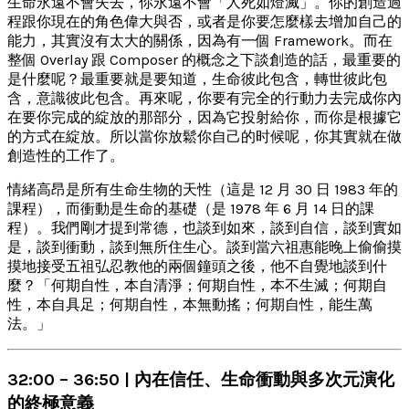
生命永遠不會失去，你永遠不會「人死如燈滅」。你的創造過
程跟你現在的角色偉大與否，或者是你要怎麼樣去增加自己的
能力，其實沒有太大的關係，因為有一個 Framework。而在
整個 Overlay 跟 Composer 的概念之下談創造的話，最重要的
是什麼呢？最重要就是要知道，生命彼此包含，轉世彼此包
含，意識彼此包含。再來呢，你要有完全的行動力去完成你內
在要你完成的綻放的那部分，因為它投射給你，而你是根據它
的方式在綻放。所以當你放鬆你自己的时候呢，你其實就在做
創造性的工作了。
情緒高昂是所有生命生物的天性（這是 12 月 30 日 1983 年的
課程），而衝動是生命的基礎（是 1978 年 6 月 14 日的課
程）。我們剛才提到常德，也談到如來，談到自信，談到實如
是，談到衝動，談到無所住生心。談到當六祖惠能晚上偷偷摸
摸地接受五祖弘忍教他的兩個鐘頭之後，他不自覺地談到什
麼？「何期自性，本自清淨；何期自性，本不生滅；何期自
性，本自具足；何期自性，本無動搖；何期自性，能生萬
法。」
32:00 – 36:50 | 內在信任、生命衝動與多次元演化
的終極意義