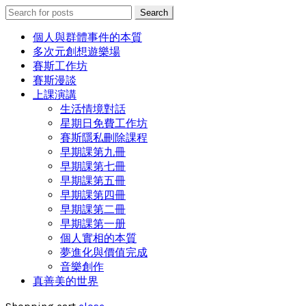
Search
Search
for:
個人與群體事件的本質
多次元創想遊樂場
賽斯工作坊
賽斯漫談
上課演講
生活情境對話
星期日免費工作坊
賽斯隱私刪除課程
早期課第九冊
早期課第七冊
早期課第五冊
早期課第四冊
早期課第二冊
早期課第一册
個人實相的本質
夢進化與價值完成
音樂創作
真善美的世界