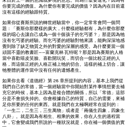
來自於上一層的意識或夢境的意思。而為什麼要進化？因為有
你要完成的價值。為什麼你有要完成的價值？因為內在目前還
沒有這樣的經驗跟特質。
如果你從賽斯所說的轉世經驗當中，你一定常常會問一個問
題：「賽斯你那麼樣的廣大，什麼樣經驗都有，為什麼你那麼
樣的噁心去讓自己成為一個十個孩子的乞丐婆？」那是因為牠
沒有乞丐婆的經驗。而乞丐婆的經驗對牠來講，能夠深深地感
覺到除了缺乏物質之外的對愛的深層的感受。為什麼要當一個
頑固不靈的教書匠——富蘭克林·瓦特呢？那是因為賽斯的人格
當中喜歡嘻皮笑臉、喜歡開玩笑，而切合一個比較正經的人
格，而這個正經的人格正補上牠的切合。這樣的補上切合，讓
牠整體的運作當中沒有任何的遺憾產生。
如果你去看《道德經》第 28 章所提到的內容，基本上我們從
我們自己的常德，當一個經驗當中你開始對某件事情想要去補
充它的時候，基本上因為是複合體的關係，所以「常德」這部
分是不會損失掉的。你會根據自己的特質，自己的需要，來補
足你所要的任何的東西。就是我們在太極啊經常在提到的：
「一生二，二生三，三生萬物」或者是「兩儀生四象，四象生
八卦」。就是因為有相生、相乘的效果，你在人生的過程當
中，它會變成我們所說的一種狀況就是，你在補一個價值的實