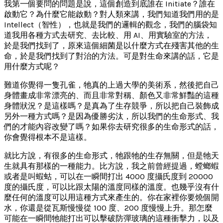
我第一個要問的問題是說，這個創造到底誰在 Initiate？誰在
啟動它？為什麼它能啟動？對人類來講，我們知道我們用的是
Intellect（智性），也就是我們的邏輯的觀念，我們的腦袋知
道我用各種方式去研究、去比較、用 AI、用實驗室的方法，
於是我們找到了，原來這個細菌是以什麼方式在殘害其他的生
命，於是我們找到了對治的方法。可是對生命來講的話，它是
用什麼方式呢？
難道你覺得一隻孔雀，牠真的上過大學的美術系，然後把自己
身體畫成非常漂亮的、而且非常對稱、顏色又非常鮮豔的這種
身體狀況？是這樣嗎？是真為了生存競爭，所以把自己裝飾成
另外一種方式嗎？是因為優勝劣汰，所以我們的生命形式、我
們的才能內容改變了嗎？如果你去研究很多的生命形式的話，
你會覺得根本不是這樣。
就比方說，有很多的生命形式，牠跟牠的生存無關，但是牠天
生就具有那樣的一種能力。比方說，我之前曾經提過，螳螂蝦
或者是叫蝦蛄，可以在一瞬間打出 4000 度攝氏度到 20000
度的攝氏度，可以比跟太陽的溫度同樣的溫度。也幾乎沒有什
麼任何的溫度可以用這種方式來產生的。你在家裡你要燒個開
水，你還是從瓦斯慢慢從 100 度、200 度慢慢上升。那怎麼
可能在一瞬間牠能打出可以擊破防彈玻璃的這種衝擊力，以及