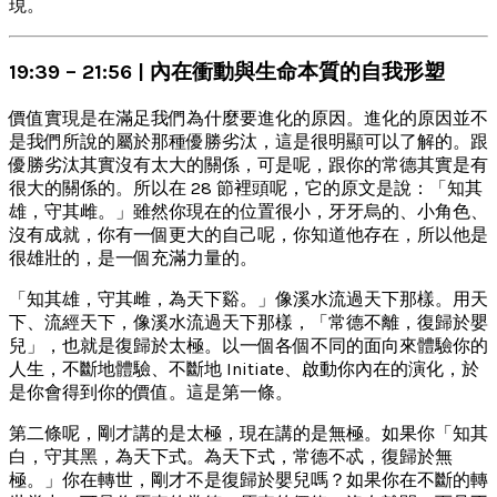
現。
19:39 – 21:56 | 內在衝動與生命本質的自我形塑
價值實現是在滿足我們為什麼要進化的原因。進化的原因並不
是我們所說的屬於那種優勝劣汰，這是很明顯可以了解的。跟
優勝劣汰其實沒有太大的關係，可是呢，跟你的常德其實是有
很大的關係的。所以在 28 節裡頭呢，它的原文是說：「知其
雄，守其雌。」雖然你現在的位置很小，牙牙烏的、小角色、
沒有成就，你有一個更大的自己呢，你知道他存在，所以他是
很雄壯的，是一個充滿力量的。
「知其雄，守其雌，為天下谿。」像溪水流過天下那樣。用天
下、流經天下，像溪水流過天下那樣，「常德不離，復歸於嬰
兒」，也就是復歸於太極。以一個各個不同的面向來體驗你的
人生，不斷地體驗、不斷地 Initiate、啟動你內在的演化，於
是你會得到你的價值。這是第一條。
第二條呢，剛才講的是太極，現在講的是無極。如果你「知其
白，守其黑，為天下式。為天下式，常德不忒，復歸於無
極。」你在轉世，剛才不是復歸於嬰兒嗎？如果你在不斷的轉