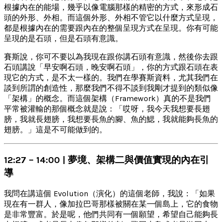
根據內在的能場，幾乎以像電腦那樣的精密的方式，來形成石
頭的外形、外相。而這個外形、外相不管它以什麼方式呈現，
都是根據內在的需要跟內在的整個呈現方式在呈現。你有可能
呈現的是石頭，但是石頭有意識。
賽斯說，你可不要以為我現在跟你講石頭有意識，然後你去跟
石頭講說「早安啊石頭，晚安啊石頭」，你的方式跟石頭在表
現它的方式，是不太一樣的。我們在學賽斯資料，尤其我們在
談到所謂的創造性，那麼我們不得不談到我剛才提到的類似像
「架構」的概念。而這個架構（Framework）真的不是我們
平常被灌輸的那個概念就是說：「哎呀，我今天我想要長翅
膀，我就長翅膀，我想要長魚的腳、魚的鰓，我就能夠長魚的
翅膀。」這是不可能做到的。
12:27 – 14:00 | 夢境、架構二與價值實現的內在引
導
我問在講這個 Evolution（演化）的這個老師，我說：「如果
現在有一群人，像加拉巴哥那樣被關在某一個島上，它的食物
是非常豐富。於是呢，他們共同有一個願望，希望自己能夠長