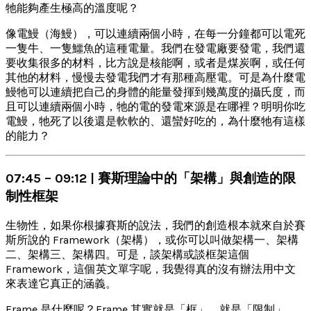
牠能夠產生極高的溫度呢？
像電鰻（海鰻），可以連續兩個小時，在每一分鐘都可以電死
一隻牛、一隻鱷魚的這種電量。我們在發電廠要發電，我們還
要收集很多的材料，比方說是核能啊，或者是煤炭啊，或任何
其他的材料，慢慢去發電我們才有那種高壓電。可是為什麼電
鰻牠可以連續把自己的身體的能量發揮到幾萬度的攝氏度，而
且可以連續兩個小時，牠的電的發電來源是在哪裡？明明你吃
電鰻，牠死了以後還是軟軟的、還蠻好吃的，為什麼牠有這樣
的能力？
07:45 – 09:12 | 賽斯理論中的「架構」與創造的限
制性框架
生物性，如果你根據賽斯的說法，我們的創造根本就來自於賽
斯所說的 Framework（架構），或你可以叫做架構一、架構
二、架構三、架構四。可是，談架構或談框架這個
Framework，這個英文單字呢，我覺得真的沒有辦法用中文
來表達它真正的涵義。
Frame 是什麼呢？Frame 其實就是「框」，就是「限制」，