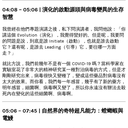
04:08 – 05:06 | 演化的啟動源頭與病毒變異的生存
智慧
我曾經在他們專題演講之後，私下問演講者，我問他說：「你
講這個 Evolution（演化），我覺得蠻好的。但是呢，我要問
的問題是說，到底是誰 Initiate（啟動），也就是誰去啟動
它？還有呢，是誰去 Leading（引導）它，要往哪一方面
走？」
就比方說，我們前幾年不是有一個 COVID-19 嗎？當科學家在
實驗室花了非常大的精神研究某一種對治病毒的方式，但是才
剛剛研究出來，病毒很快又變種了，變成這些藥品對病毒沒有
太大的效果。而你看，我們每一年感冒，幾乎有了新的藥方，
明年感冒，細菌啊、病毒啊又變了，所以你永遠沒有辦法去殺
死內在變化的這些細菌啊、病毒啊。
05:06 – 07:45 | 自然界的奇特超凡能力：螳螂蝦與
電鰻