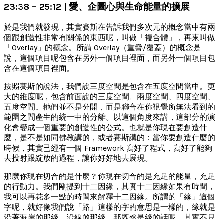
23:38 – 25:12 | 愛、企圖心與生命能量的擴展
於是我們就發現，其實賽斯在告訴我們多次元的概念當中有兩
個跟創造性非常有關係的東西呢，叫做「複合體」，再來叫做
「Overlay」的概念。所謂 Overlay（重疊/覆蓋）的概念是
說，這個項目呢包含在另外一個項目裡面，而另外一個項目包
含在這個項目裡面。
按照賽斯的說法，我們說三度空間是包含在五度空間當中。更
大的維度呢，包含前面說的三度空間、兩度空間、四度空間、
五度空間。牠們並不是分開，而是聯合在你視覺所無法看到的
範圍之間產生的統一中的分離。以這個角度來講，這部分的演
化會變成一個重要的創造性的公式。也就是你現在要創造什
麼，是不是如同佛教講的，或者賽斯講的：當你要創造什麼的
時候，其實已經有一個 Framework 寫好了程式，寫好了能夠
去投射跟綻放的過程，讓你好好地去展現。
那麼你現在切合的是什麼？你現在切合的是充足的能量，充足
的行動力。我們剛提到十二因緣，其實十二因緣如果有時間，
我可以再花多一點的時間來解釋十二因緣。所謂的「緣」這個
字呢，就好像我們說「路」這樣的字的意思是一樣的，緣就是
沿著海岸的那緣，沿線的那緣。那既然是緣的話呢，其實不只