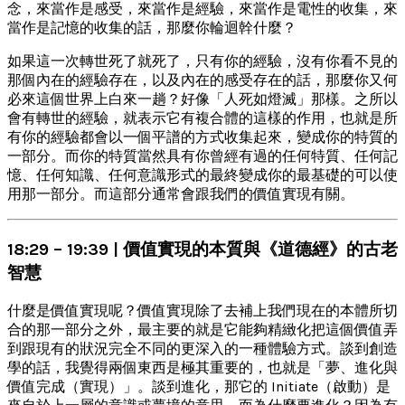
念，來當作是感受，來當作是經驗，來當作是電性的收集，來
當作是記憶的收集的話，那麼你輪迴幹什麼？
如果這一次轉世死了就死了，只有你的經驗，沒有你看不見的
那個內在的經驗存在，以及內在的感受存在的話，那麼你又何
必來這個世界上白來一趟？好像「人死如燈滅」那樣。之所以
會有轉世的經驗，就表示它有複合體的這樣的作用，也就是所
有你的經驗都會以一個平譜的方式收集起來，變成你的特質的
一部分。而你的特質當然具有你曾經有過的任何特質、任何記
憶、任何知識、任何意識形式的最終變成你的最基礎的可以使
用那一部分。而這部分通常會跟我們的價值實現有關。
18:29 – 19:39 | 價值實現的本質與《道德經》的古老
智慧
什麼是價值實現呢？價值實現除了去補上我們現在的本體所切
合的那一部分之外，最主要的就是它能夠精緻化把這個價值弄
到跟現有的狀況完全不同的更深入的一種體驗方式。談到創造
學的話，我覺得兩個東西是極其重要的，也就是「夢、進化與
價值完成（實現）」。談到進化，那它的 Initiate（啟動）是