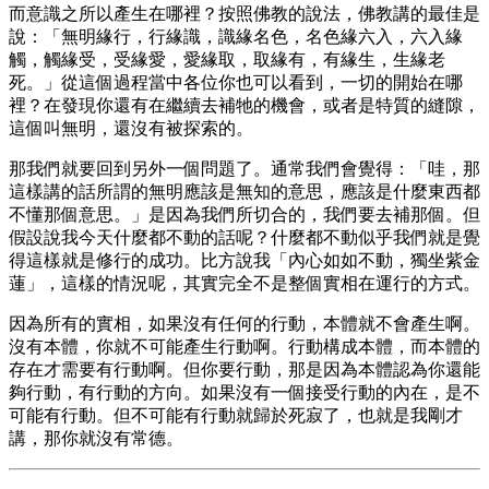
而意識之所以產生在哪裡？按照佛教的說法，佛教講的最佳是
說：「無明緣行，行緣識，識緣名色，名色緣六入，六入緣
觸，觸緣受，受緣愛，愛緣取，取緣有，有緣生，生緣老
死。」從這個過程當中各位你也可以看到，一切的開始在哪
裡？在發現你還有在繼續去補牠的機會，或者是特質的縫隙，
這個叫無明，還沒有被探索的。
那我們就要回到另外一個問題了。通常我們會覺得：「哇，那
這樣講的話所謂的無明應該是無知的意思，應該是什麼東西都
不懂那個意思。」是因為我們所切合的，我們要去補那個。但
假設說我今天什麼都不動的話呢？什麼都不動似乎我們就是覺
得這樣就是修行的成功。比方說我「內心如如不動，獨坐紫金
蓮」，這樣的情況呢，其實完全不是整個實相在運行的方式。
因為所有的實相，如果沒有任何的行動，本體就不會產生啊。
沒有本體，你就不可能產生行動啊。行動構成本體，而本體的
存在才需要有行動啊。但你要行動，那是因為本體認為你還能
夠行動，有行動的方向。如果沒有一個接受行動的內在，是不
可能有行動。但不可能有行動就歸於死寂了，也就是我剛才
講，那你就沒有常德。