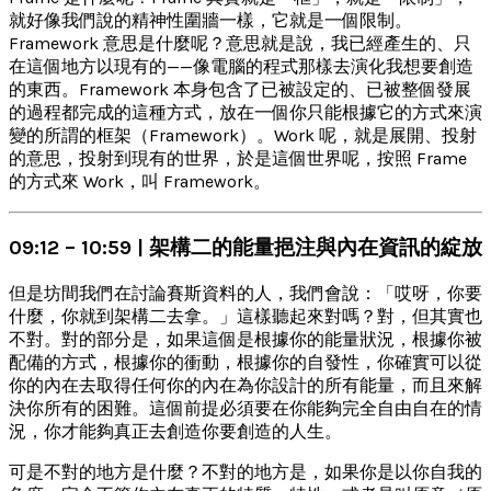
就好像我們說的精神性圍牆一樣，它就是一個限制。
Framework 意思是什麼呢？意思就是說，我已經產生的、只
在這個地方以現有的——像電腦的程式那樣去演化我想要創造
的東西。Framework 本身包含了已被設定的、已被整個發展
的過程都完成的這種方式，放在一個你只能根據它的方式來演
變的所謂的框架（Framework）。Work 呢，就是展開、投射
的意思，投射到現有的世界，於是這個世界呢，按照 Frame
的方式來 Work，叫 Framework。
09:12 – 10:59 | 架構二的能量挹注與內在資訊的綻放
但是坊間我們在討論賽斯資料的人，我們會說：「哎呀，你要
什麼，你就到架構二去拿。」這樣聽起來對嗎？對，但其實也
不對。對的部分是，如果這個是根據你的能量狀況，根據你被
配備的方式，根據你的衝動，根據你的自發性，你確實可以從
你的內在去取得任何你的內在為你設計的所有能量，而且來解
決你所有的困難。這個前提必須要在你能夠完全自由自在的情
況，你才能夠真正去創造你要創造的人生。
可是不對的地方是什麼？不對的地方是，如果你是以你自我的