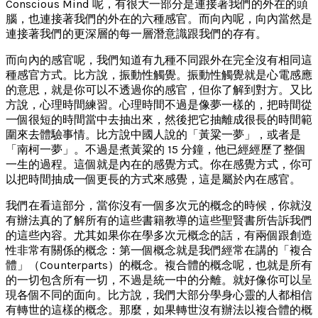
Conscious Mind 呢，有很大一部分是連接著我們的外在的頭
腦，也連接著我們的外在的六種感官。而向內呢，向內當然是
連接著我們的更深層的每一層潛意識跟我們的存有。
而向內的感官呢，我們知道有九種不同跟外在完全沒有相同這
種感官方式。比方說，振動性觸覺。振動性觸覺就是心電感應
的意思，就是你可以不透過你的感官，但你了解到對方。又比
方說，心理時間練習。心理時間不過是像夢一樣的，把時間從
一個很短的時間當中去抽出來，然後把它抽離成很長的時間範
圍來去體驗事情。比方說中國人說的「黃粱一夢」，或者是
「南柯一夢」。不過是煮黃粱的 15 分鐘，他已經經歷了整個
一生的過程。這個就是內在的感覺方式。你在感覺方式，你可
以把時間抽成一個更長的方式來感覺，這是屬於內在感官。
我們在看這部分，當你沒有一個多次元的概念的時候，你就沒
有辦法真的了解所有的這些書籍教導的這些聖賢書所告訴我們
的這些內容。尤其如果你在學多次元概念的話，有兩個跟創造
性非常有關係的概念：第一個概念就是我們經常在講的「複合
體」（Counterparts）的概念。複合體的概念呢，也就是所有
的一切包含所有一切，不過是統一中的分離。就好像你可以呈
現各個不同的面向。比方說，我們大部分學身心靈的人都相信
有轉世的這樣的概念。那麼，如果轉世沒有辦法以複合體的概