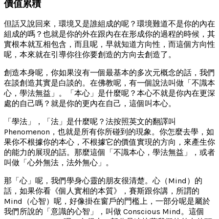
價值累積
但話又說回來，環境又是誰組成的呢？環境難道不是你的內在
組成的嗎？也就是你的外在跟內在在形成你的過程的時候，其
實根本就互相包含，而且呢，早就知道方向性，而這個方向性
呢，本來就在引導你往你要創造的方向去創造了。
創造本身呢，你如果沒有一個最基本的多次元概念的話，我們
在談創造其實是白談的。在佛教呢，有一個說法叫做「不識本
心，學法無益」。「本心」是什麼呢？本心不就是你內在更深
處的自己嗎？就是你的更內在自己，這個叫本心。
「學法」，「法」是什麼呢？法按照英文的翻譯叫
Phenomenon，也就是所有你所碰到的現象。你怎麼去學，如
果你不根據你的本心，不根據它的價值實現的方向，來產生你
的能力的展現的話。那麼這個「不識本心，學法無益」，或者
叫做「心外無法，法外無心」。
那「心」呢，我們學身心靈的朋友很清楚。心（Mind）的
話，如果你看《個人實相的本質》，賽斯跟你講，所謂的
Mind（心智）呢，好像掛在窗戶的門檻上，一部分呢是屬於
我們所說的「意識的心智」，叫做 Conscious Mind。這個