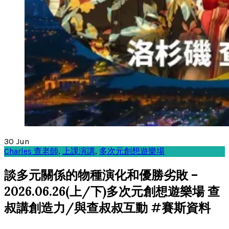
30
Jun
Charles 查老師
,
上課演講
,
多次元創想遊樂場
談多元關係的物種演化和優勝劣敗 –
2026.06.26(上/下)多次元創想遊樂場 查
叔講創造力/與查叔叔互動 #賽斯資料