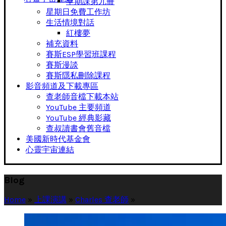
早期課第九冊
星期日免費工作坊
生活情境對話
紅樓夢
補充資料
賽斯ESP學習班課程
賽斯漫談
賽斯隱私刪除課程
影音頻道及下載專區
查老師音檔下載本站
YouTube 主要頻道
YouTube 經典影藏
查叔讀書會舊音檔
美國新時代基金會
心靈宇宙連結
Blog
Home
»
上課演講
»
Charles 查老師
»