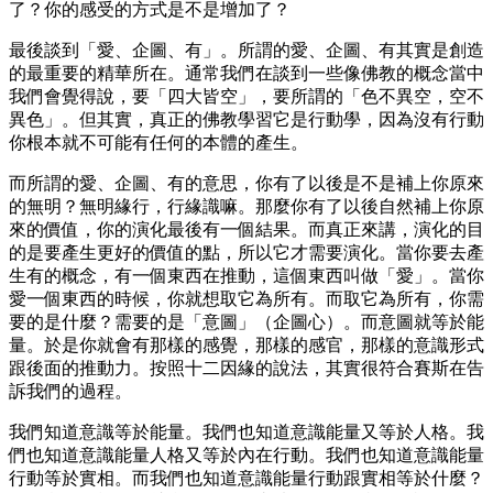
了？你的感受的方式是不是增加了？
最後談到「愛、企圖、有」。所謂的愛、企圖、有其實是創造
的最重要的精華所在。通常我們在談到一些像佛教的概念當中
我們會覺得說，要「四大皆空」，要所謂的「色不異空，空不
異色」。但其實，真正的佛教學習它是行動學，因為沒有行動
你根本就不可能有任何的本體的產生。
而所謂的愛、企圖、有的意思，你有了以後是不是補上你原來
的無明？無明緣行，行緣識嘛。那麼你有了以後自然補上你原
來的價值，你的演化最後有一個結果。而真正來講，演化的目
的是要產生更好的價值的點，所以它才需要演化。當你要去產
生有的概念，有一個東西在推動，這個東西叫做「愛」。當你
愛一個東西的時候，你就想取它為所有。而取它為所有，你需
要的是什麼？需要的是「意圖」（企圖心）。而意圖就等於能
量。於是你就會有那樣的感覺，那樣的感官，那樣的意識形式
跟後面的推動力。按照十二因緣的說法，其實很符合賽斯在告
訴我們的過程。
我們知道意識等於能量。我們也知道意識能量又等於人格。我
們也知道意識能量人格又等於內在行動。我們也知道意識能量
行動等於實相。而我們也知道意識能量行動跟實相等於什麼？