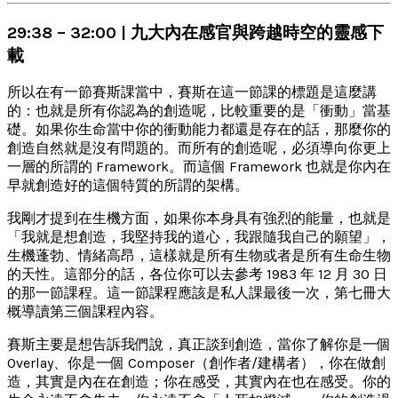
29:38 – 32:00 | 九大內在感官與跨越時空的靈感下
載
所以在有一節賽斯課當中，賽斯在這一節課的標題是這麼講
的：也就是所有你認為的創造呢，比較重要的是「衝動」當基
礎。如果你生命當中你的衝動能力都還是存在的話，那麼你的
創造自然就是沒有問題的。而所有的創造呢，必須導向你更上
一層的所謂的 Framework。而這個 Framework 也就是你內在
早就創造好的這個特質的所謂的架構。
我剛才提到在生機方面，如果你本身具有強烈的能量，也就是
「我就是想創造，我堅持我的道心，我跟隨我自己的願望」，
生機蓬勃、情緒高昂，這樣就是所有生物或者是所有生命生物
的天性。這部分的話，各位你可以去參考 1983 年 12 月 30 日
的那一節課程。這一節課程應該是私人課最後一次，第七冊大
概導讀第三個課程內容。
賽斯主要是想告訴我們說，真正談到創造，當你了解你是一個
Overlay、你是一個 Composer（創作者/建構者），你在做創
造，其實是內在在創造；你在感受，其實內在也在感受。你的