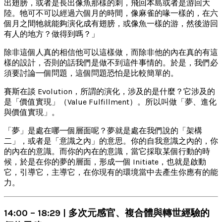
出翅膀，或者是長出像魚那樣的刺，飛回本島或者是游回大
陸。牠可不可以經過六個月的時間，像麻雀的喙一樣的，在六
個月之間牠就能夠演化成有翅膀，或像魚一樣的游，然後游回
有人的地方？做得到嗎？」
除非這個人真的相信他可以這樣做，而除非他的內在真的有這
樣的設計，否則的話我們是做不到這件事情的。於是，我們必
須要討論一個問題，這個問題恐怕是比較簡單的。
賽斯在談 Evolution，所謂的演化，涉及的是什麼？它涉及的
是「價值實現」（Value Fulfillment）。所以叫做「夢、進化
與價值實現」。
「夢」是處在哪一個層面呢？夢就是處在我們說的「架構
二」，或者是「意識之內」的意思。你的自我意識之內的，你
的內在的意識。而你的內在的意識，當它採取某個行動的時
候，於是在你的夢的層面，形成一個 Initiate，也就是啟動
它，引導它，主導它，在你現有的環境當中去產生你應有的能
力。
14:00 – 18:29 | 多次元感官、複合體與轉世經驗的