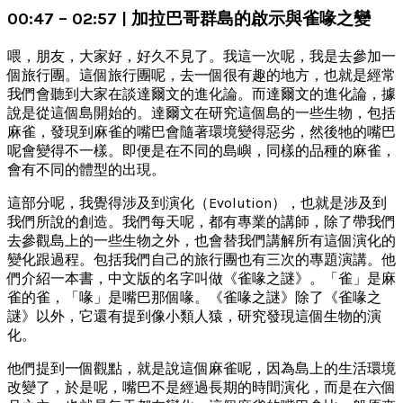
00:47 – 02:57 | 加拉巴哥群島的啟示與雀喙之變
喂，朋友，大家好，好久不見了。我這一次呢，我是去參加一
個旅行團。這個旅行團呢，去一個很有趣的地方，也就是經常
我們會聽到大家在談達爾文的進化論。而達爾文的進化論，據
說是從這個島開始的。達爾文在研究這個島的一些生物，包括
麻雀，發現到麻雀的嘴巴會隨著環境變得惡劣，然後牠的嘴巴
呢會變得不一樣。即便是在不同的島嶼，同樣的品種的麻雀，
會有不同的體型的出現。
這部分呢，我覺得涉及到演化（Evolution），也就是涉及到
我們所說的創造。我們每天呢，都有專業的講師，除了帶我們
去參觀島上的一些生物之外，也會替我們講解所有這個演化的
變化跟過程。包括我們自己的旅行團也有三次的專題演講。他
們介紹一本書，中文版的名字叫做《雀喙之謎》。「雀」是麻
雀的雀，「喙」是嘴巴那個喙。《雀喙之謎》除了《雀喙之
謎》以外，它還有提到像小類人猿，研究發現這個生物的演
化。
他們提到一個觀點，就是說這個麻雀呢，因為島上的生活環境
改變了，於是呢，嘴巴不是經過長期的時間演化，而是在六個