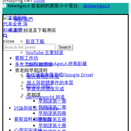
Shopping cart
close
NewAgeLA 查老師的賽斯小小電台:
@NewAgeLA
關於我們
影音頻道及下載專區
close
影音下載
Search
Search
for:
YouTube 主要頻道
賽斯工作坊
YouTube NewAgeLA 經典影藏
多次元創想遊樂場
查老師早期課程
查叔讀書會舊音檔(Google Drive)
個人實相的本質
個人與群體事件的本質
Bilibili (B站)
夢進化與價值完成
早期課
Ganjingworld 頻道
早期課第一册
早期課第二冊
討論與留言 FB Group
早期課第四冊
賽斯資料相關年表
早期課第五冊
早期課第七冊
心靈宇宙連結