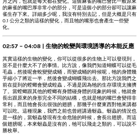
月之內，也就是每天都在變化。這個麻雀的嘴巴會比一般原來
的麻雀的嘴巴厚非常小的部分，可是這個小的部分卻可以讓麻
雀生存下來。詳細多少呢，我沒有特別去記，但是大概是只有
0.1 公分之類的這樣的變化，而且牠的嘴形也會產生一些變
化。
02:57 – 04:08 | 生物的蛻變與環境誘導的本能反應
其實這樣的生物的變化，你可以從很多的生物上可以發現到，
並不是什麼大不了的事情。比方說，像我們知道蝴蝶可以從毛
毛蟲，然後呢會蛻變變成蛹，而變成蛹的時候呢，牠的身體幾
乎縮小了將近一半，然後會變成蝴蝶飛出去。那比方說我們之
前在提到的螳螂會變成蝗蟲，不過是因為牠的生存環境太擁擠
了。當螳螂跟其他的螳螂有身體碰身體的現象的時候，牠就會
長出跟原來的身形完全不同的結構，也就是牠的嘴巴會變得非
常利，而且牠會長出很強的翅膀，那幾乎什麼東西對牠來講都
可以吃。這種現象，我們之前也曾經講過蚜蟲。蚜蟲的情況也
是一樣的，當蚜蟲發現有生命危險的時候，會長出翅膀。而這
個翅膀呢，本來蚜蟲是沒有的，牠可以飛走之類的，可以說不
勝枚舉。