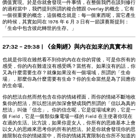
價值實現。於是你就會發現一件事情，在整個我們在談到修行
的過程當中，我們提到所謂的複合體跟 Overlay 的概念，它有
一個很重要的概念，這個概念就是：每一個東西呢，當它產生
的時候，其實如同在 1978 年 6 月 3 日有一節課賽斯提到：
「生命中包含彼此轉世的生存。」
27:32 – 29:38 | 《金剛經》與內在如來的真實本相
也就是你現在雖然看不到你的內在在你的背後，可是你所有的
感受，你的內在難道沒有感受嗎？當然有。如果沒有的話，你
又為什麼需要生存？就像如果沒有一個場域，所謂的「生命
場」，那麼你為什麼需要有生命？你的生命當然是為了回應你
的生命場。
你的想法自然而然包含在你的情緒裡面，而你的情緒不斷地收
集你的想法，所以想法的加深會變成我們所謂的「信以為真的
想法」叫做「信念」。你的信念呢，它是從場域來的，它是一
個 Field，它是一個類似像電場一樣的 Field 在主使著你現在
在過的生活。比方說，如果你是女人，你所有的思維基本上會
以女人的思維來思考你的所有的想法。於是你就會發現你的思
維限制在你的情緒當中，而你的情緒其實限制在你所不知道的