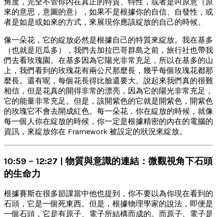
角度，完全不管你內在真正的特質、特性，或者是叫原意（原
來的意思，意圖的意），如果不是根據你的自信、自發性，或
者是如是或如來的方式，來展現你應該綻放的自己的時候。
像一朵花，它的綻放必然是根據自己的特質來綻放。我在基多
（也就是厄瓜多），我們去加拉巴哥群島之前，旅行社也帶我
們去看玫瑰園。在基多因為它陽光非常充足，所以在基多的山
上，我們看到的玫瑰花有兩公尺那麼長，幾乎每個玫瑰花都那
麼長。還有呢，每個花長得比臉還要大。說起來我們真的很難
相信，但是花真的開得非常的漂亮，因為它的陽光非常充足，
它的能量非常充足。但是，該開紫色的它就是開紫色，開紫色
的玫瑰它不會去開成紅色。每一朵花，你在綻放的時候，就像
每一個人你在綻放的時候，你一定是根據精密的內在的電腦的
資訊，來綻放你在 Framework 被設定的狀況來綻放。
10:59 – 12:27 | 物質與意識的連結：微觀視角下石頭
的生命力
根據賽斯在很多節課當中他也提到，你不要以為你現在看到的
石頭，它是一個死東西。但是，根據物理學家的說法，即便是
一個石頭，它是有原子、電子所結構而成的。而原子、電子是