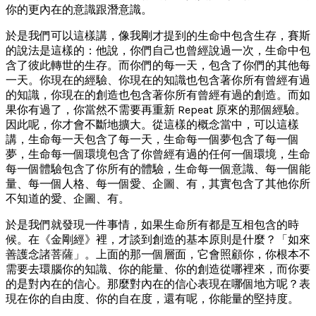
你的更內在的意識跟潛意識。
於是我們可以這樣講，像我剛才提到的生命中包含生存，賽斯
的說法是這樣的：他說，你們自己也曾經說過一次，生命中包
含了彼此轉世的生存。而你們的每一天，包含了你們的其他每
一天。你現在的經驗、你現在的知識也包含著你所有曾經有過
的知識，你現在的創造也包含著你所有曾經有過的創造。而如
果你有過了，你當然不需要再重新 Repeat 原來的那個經驗。
因此呢，你才會不斷地擴大。從這樣的概念當中，可以這樣
講，生命每一天包含了每一天，生命每一個夢包含了每一個
夢，生命每一個環境包含了你曾經有過的任何一個環境，生命
每一個體驗包含了你所有的體驗，生命每一個意識、每一個能
量、每一個人格、每一個愛、企圖、有，其實包含了其他你所
不知道的愛、企圖、有。
於是我們就發現一件事情，如果生命所有都是互相包含的時
候。在《金剛經》裡，才談到創造的基本原則是什麼？「如來
善護念諸菩薩」。上面的那一個層面，它會照顧你，你根本不
需要去環腦你的知識、你的能量、你的創造從哪裡來，而你要
的是對內在的信心。那麼對內在的信心表現在哪個地方呢？表
現在你的自由度、你的自在度，還有呢，你能量的堅持度。