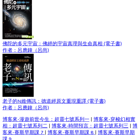
佛陀的多元宇宙：佛經的宇宙真理與生命真相 (電子書)
作者：呂應鐘（呂尚)
老子的N維傳訊：德道經原文重現重譯 (電子書)
作者：呂應鐘（呂尚)
博客來-漫遊前世今生：超靈七號系列一
|
博客來-穿梭幻相實
相：超靈七號系列二
|
博客來-時間預言：超靈七號系列三
|
博
客來-賽斯早期課 7
|
博客來-賽斯早期課 8
|
博客來-賽斯早期
課 9