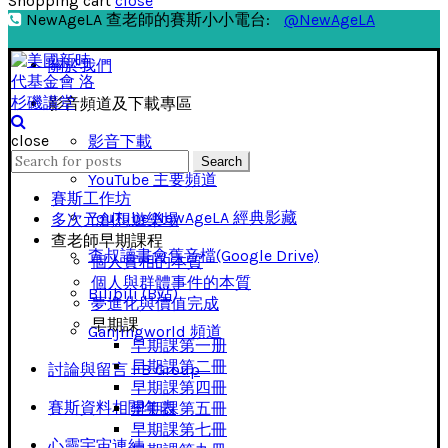
Shopping cart
close
NewAgeLA 查老師的賽斯小小電台:
@NewAgeLA
關於我們
影音頻道及下載專區
close
影音下載
Search
Search
for:
YouTube 主要頻道
賽斯工作坊
YouTube NewAgeLA 經典影藏
多次元創想遊樂場
查老師早期課程
查叔讀書會舊音檔(Google Drive)
個人實相的本質
個人與群體事件的本質
Bilibili (B站)
夢進化與價值完成
早期課
Ganjingworld 頻道
早期課第一册
早期課第二冊
討論與留言 FB Group
早期課第四冊
賽斯資料相關年表
早期課第五冊
早期課第七冊
心靈宇宙連結