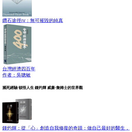
鑽石途徑IV：無可摧毀的純真
台灣經濟四百年
作者：吳聰敏
瀕死經驗 頓悟人生 鍾灼輝 威廉‧詹姆士的世界觀
鍾灼輝：從「心」創造自我修復的奇蹟：做自己最好的醫生，