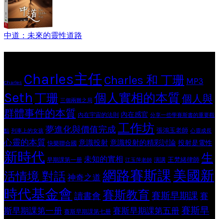
中道：未來的靈性道路
Tags
Charles主任
Charles 和 丁珊
MP3
Charles
Seth
個人實相的本質
丁珊
個人與
三個兩難之局
群體事件的本質
內在感官
內在宇宙的法則
分享一些學賽斯書的重要觀
工作坊
夢進化與價值完成
張鴻玉老師
點
列車上的女孩
心靈成長
心靈的本質
意識投射
意識投射的精彩討論
投射是電性
快樂聯合國
新時代
生
未知的實相
王梵緒律師
早期課第一册
演講
江玉萍老師
網路賽斯課
美國新
活情境 對話
神奇之道
時代基金會
賽斯教育
賽斯早期課
讀書會
賽
賽斯早
斯早期課第一册
賽斯早期課第五册
賽斯早期課第七册