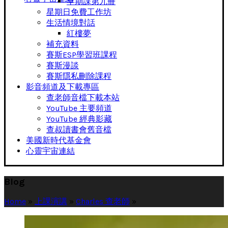
早期課第九冊
星期日免費工作坊
生活情境對話
紅樓夢
補充資料
賽斯ESP學習班課程
賽斯漫談
賽斯隱私刪除課程
影音頻道及下載專區
查老師音檔下載本站
YouTube 主要頻道
YouTube 經典影藏
查叔讀書會舊音檔
美國新時代基金會
心靈宇宙連結
Blog
Home
»
上課演講
»
Charles 查老師
»