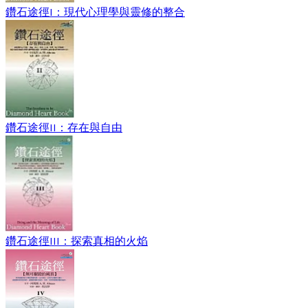
鑽石途徑I：現代心理學與靈修的整合
鑽石途徑II：存在與自由
鑽石途徑III：探索真相的火焰