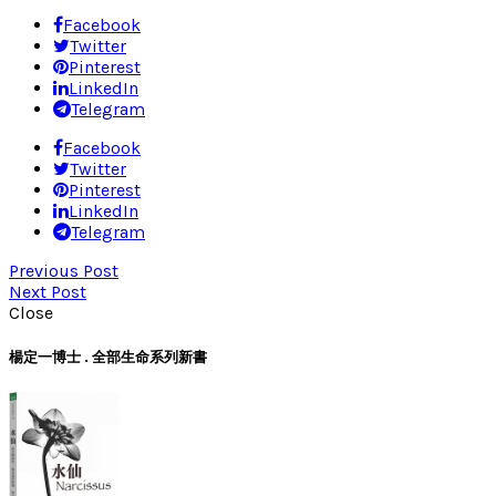
Facebook
Twitter
Pinterest
LinkedIn
Telegram
Facebook
Twitter
Pinterest
LinkedIn
Telegram
Previous Post
Next Post
Close
楊定一博士 . 全部生命系列新書