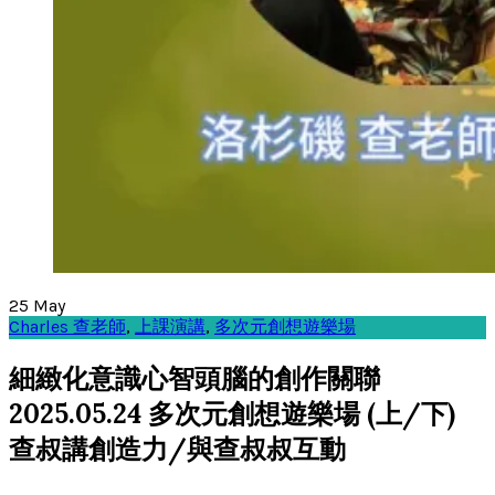
25
May
Charles 查老師
,
上課演講
,
多次元創想遊樂場
細緻化意識心智頭腦的創作關聯
2025.05.24 多次元創想遊樂場 (上/下)
查叔講創造力/與查叔叔互動