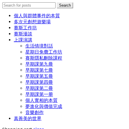
Search
Search
for:
個人與群體事件的本質
多次元創想遊樂場
賽斯工作坊
賽斯漫談
上課演講
生活情境對話
星期日免費工作坊
賽斯隱私刪除課程
早期課第九冊
早期課第七冊
早期課第五冊
早期課第四冊
早期課第二冊
早期課第一册
個人實相的本質
夢進化與價值完成
音樂創作
真善美的世界