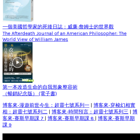
一個美國哲學家的死後日誌：威廉‧詹姆士的世界觀
The Afterdeath Journal of an American Philosopher: The
World View of William James
第一本改造生命的自我形象整容術
（暢銷紀念版） (電子書)
博客來-漫遊前世今生：超靈七號系列一
|
博客來-穿梭幻相實
相：超靈七號系列二
|
博客來-時間預言：超靈七號系列三
|
博
客來-賽斯早期課 7
|
博客來-賽斯早期課 8
|
博客來-賽斯早期
課 9