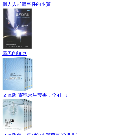
個人與群體事件的本質
靈界的訊息
文庫版 靈魂永生套書﹝全4冊﹞