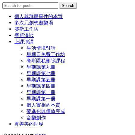
Search
Search
for:
個人與群體事件的本質
多次元創想遊樂場
賽斯工作坊
賽斯漫談
上課演講
生活情境對話
星期日免費工作坊
賽斯隱私刪除課程
早期課第九冊
早期課第七冊
早期課第五冊
早期課第四冊
早期課第二冊
早期課第一册
個人實相的本質
夢進化與價值完成
音樂創作
真善美的世界