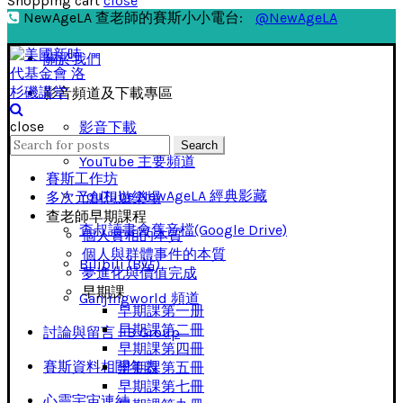
Shopping cart
close
NewAgeLA 查老師的賽斯小小電台:
@NewAgeLA
關於我們
影音頻道及下載專區
close
影音下載
Search
Search
for:
YouTube 主要頻道
賽斯工作坊
YouTube NewAgeLA 經典影藏
多次元創想遊樂場
查老師早期課程
查叔讀書會舊音檔(Google Drive)
個人實相的本質
個人與群體事件的本質
Bilibili (B站)
夢進化與價值完成
早期課
Ganjingworld 頻道
早期課第一册
早期課第二冊
討論與留言 FB Group
早期課第四冊
賽斯資料相關年表
早期課第五冊
早期課第七冊
心靈宇宙連結