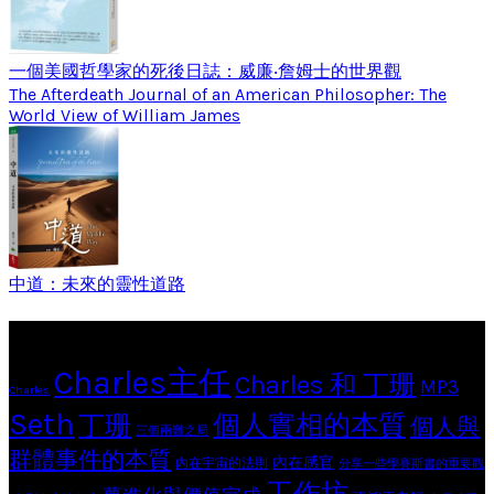
一個美國哲學家的死後日誌：威廉‧詹姆士的世界觀
The Afterdeath Journal of an American Philosopher: The
World View of William James
中道：未來的靈性道路
Tags
Charles主任
Charles 和 丁珊
MP3
Charles
Seth
個人實相的本質
丁珊
個人與
三個兩難之局
群體事件的本質
內在感官
內在宇宙的法則
分享一些學賽斯書的重要觀
工作坊