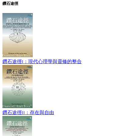
鑽石途徑
鑽石途徑I：現代心理學與靈修的整合
鑽石途徑II：存在與自由