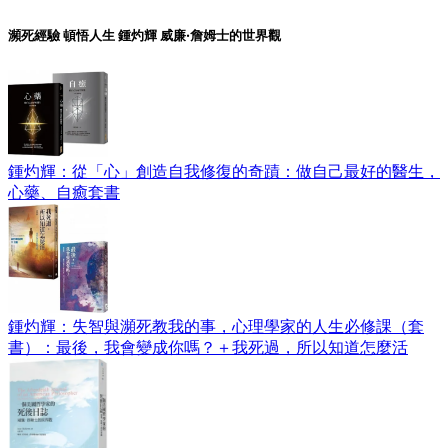
瀕死經驗 頓悟人生 鍾灼輝 威廉‧詹姆士的世界觀
鍾灼輝：從「心」創造自我修復的奇蹟：做自己最好的醫生，
心藥、自癒套書
鍾灼輝：失智與瀕死教我的事，心理學家的人生必修課（套
書）：最後，我會變成你嗎？＋我死過，所以知道怎麼活