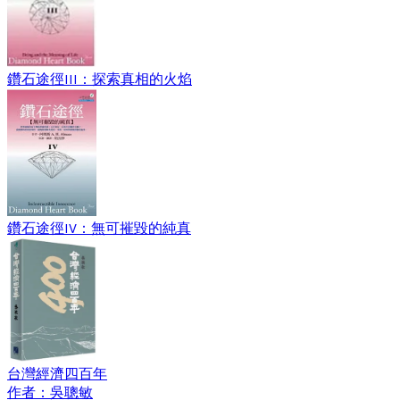
鑽石途徑III：探索真相的火焰
鑽石途徑IV：無可摧毀的純真
台灣經濟四百年
作者：吳聰敏