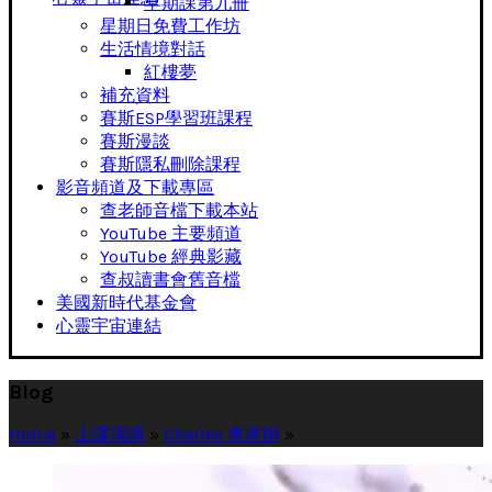
早期課第九冊
星期日免費工作坊
生活情境對話
紅樓夢
補充資料
賽斯ESP學習班課程
賽斯漫談
賽斯隱私刪除課程
影音頻道及下載專區
查老師音檔下載本站
YouTube 主要頻道
YouTube 經典影藏
查叔讀書會舊音檔
美國新時代基金會
心靈宇宙連結
Blog
Home
»
上課演講
»
Charles 查老師
»