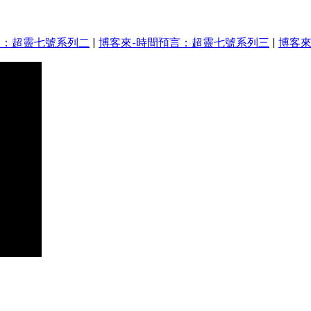
相：超靈七號系列二
|
博客來-時間預言：超靈七號系列三
|
博客來