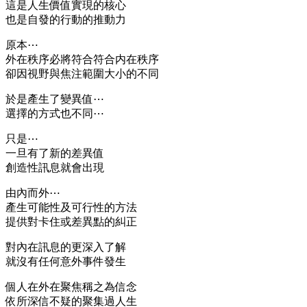
這是人生價值實現的核心
也是自發的行動的推動力
原本⋯
外在秩序必將符合符合内在秩序
卻因視野與焦注範圍大小的不同
於是產生了變異值⋯
選擇的方式也不同⋯
只是⋯
一旦有了新的差異值
創造性訊息就會出現
由內而外⋯
產生可能性及可行性的方法
提供對卡住或差異點的糾正
對內在訊息的更深入了解
就沒有任何意外事件發生
個人在外在聚焦稱之為信念
依所深信不疑的聚集過人生