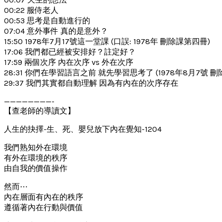
00:22 服侍老人
00:53 思考是自動進行的
07:04 意外事件 真的是意外？
15:50 1978年7月17號這一堂課 (口誤: 1978年 刪除課第四冊)
17:06 我們都已經被安排好？註定好？
17:59 兩個次序 內在次序 vs 外在次序
28:31 你們在學習語言之前 就先學習思考了 (1978年8月7號 
29:37 我們其實都自動理解 因為有內在的次序存在
————————-
【查老師的導讀文】
人生的抉擇-生、死、嬰兒放下內在覺知-1204
我們熟知外在環境
有外在環境的秩序
由自我的價值操作
然而⋯
內在層面有內在的秩序
遵循著內在行動與價值