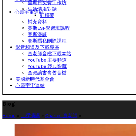
星期日免費工作坊
生活情境對話
心靈宇宙連結
紅樓夢
補充資料
賽斯ESP學習班課程
賽斯漫談
賽斯隱私刪除課程
影音頻道及下載專區
查老師音檔下載本站
YouTube 主要頻道
YouTube 經典影藏
查叔讀書會舊音檔
美國新時代基金會
心靈宇宙連結
Blog
Home
»
上課演講
»
Charles 查老師
»