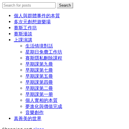
Search
Search
for:
個人與群體事件的本質
多次元創想遊樂場
賽斯工作坊
賽斯漫談
上課演講
生活情境對話
星期日免費工作坊
賽斯隱私刪除課程
早期課第九冊
早期課第七冊
早期課第五冊
早期課第四冊
早期課第二冊
早期課第一册
個人實相的本質
夢進化與價值完成
音樂創作
真善美的世界