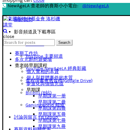
Shopping cart
close
NewAgeLA 查老師的賽斯小小電台:
@NewAgeLA
關於我們
影音頻道及下載專區
close
Search
Search
影音下載
for:
賽斯工作坊
YouTube 主要頻道
多次元創想遊樂場
查老師早期課程
YouTube NewAgeLA 經典影藏
個人實相的本質
個人與群體事件的本質
查叔讀書會舊音檔(Google Drive)
夢進化與價值完成
早期課
Bilibili (B站)
早期課第一册
早期課第二冊
Ganjingworld 頻道
早期課第四冊
早期課第五冊
討論與留言 FB Group
早期課第七冊
早期課第九冊
賽斯資料相關年表