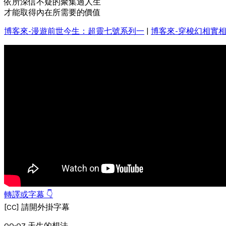
依所深信不疑的聚集過人生
才能取得內在所需要的價值
博客來-漫遊前世今生：超靈七號系列一
|
博客來-穿梭幻相實
轉譯或字幕 👇
[CC] 請開外掛字幕
00:07 天生的想法