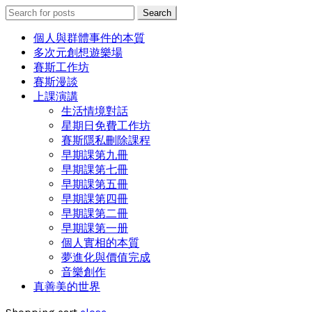
Search
Search
for:
個人與群體事件的本質
多次元創想遊樂場
賽斯工作坊
賽斯漫談
上課演講
生活情境對話
星期日免費工作坊
賽斯隱私刪除課程
早期課第九冊
早期課第七冊
早期課第五冊
早期課第四冊
早期課第二冊
早期課第一册
個人實相的本質
夢進化與價值完成
音樂創作
真善美的世界