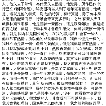
人，他失去了熱情，為什麽失去熱情，他覺得，所作已作 梵
行已立 (雜阿含經)，然後 那有些人到了老年還有熱情，他就
是，這就是他的特質，對 他的特質，有特質是，除了你本身
去應用的能量而行，行動會帶來更多行動，之外 有些人天生
就像林黛玉那樣，他是體驗一些部分，這是沒有錯啦，但是總
而言之呢，就是，行動本身才會產生感受，你可以觀察一個情
況，就是 因為我是開公司的，在我的職員當中 會有一些人，
他非常有熱情，所以他的成長非常快速，我自己也是一樣的，
我只不過是當一個生產線的裝配員，但是我就是很有熱情，三
個月我就變成企劃組 對不對，然後再幾個月 我又變成，好幾
個部門的經理，然後一直往上走，然後我甚至可以到 國外來
對不對，種種的情況，因為我的熱情，其實我什麽能力都沒
有，我什麽能力都沒 但是我有熱情，我之前曾經提過那個故
事嘛，人家選我當衛生股長，是為了要處罰我，對不對 結果
當衛生股長變成，那一年全校選我當，領導才能的，唯一的代
表，而那一整年，我們的衛生比賽 全部都是第一名，但我只
有掃第一個禮拜，其它 所有的人 被我的熱情帶動了，然後每
個人都自動在掃地，掃的幹乾淨淨 那是放牛班呢 是，可是你
這，這個熱就是 在也是與生俱來的，沒有，你看我本身是非
常的 安靜的人，很沈默的人，其實我可不可以發表一下，我
我其實我挺理解，因為剛才老師也說了，我之前的那個經歷，