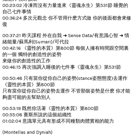
00:23:02 冷凍而沒有力量進來《靈魂永生》第531節 睡覺的
自己七件事情
00:36:24 多次元觀念 你不管用什麽方式做 你的後面都會來修
復
00:37:21 昨天課程 外在自我 ➜ Sense Data/有意識心智 ➜ 情
緒能量/蘇馬利(Sumari)/可代拉
00:42:16 《靈性的本質》第800節 每個人擁有時間跟空間裏
的一個 獨特的創造性的姿勢
來做你的創造性的工作
00:46:15 再次強調入睡後的七件事《靈魂永生》第531節
00:50:48 只有當你從你自己的姿勢(stance姿態態度)去運作
《靈性的本質》第800節
只有當你從你自己的姿勢去運作 不管那個姿勢是什麽 你才能
夠盡可能的去幫助別人
00:53:19 既然你活著《靈性的本質》第800節
00:55:08 賽斯所說的這個組織性
01:02:04 意識單元具有形成不同種類肉體實相的能力
(Montellas and Dyniah)