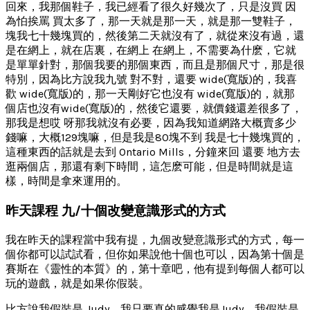
回來，我那個鞋子，我已經看了很久好幾次了，只是沒買 因
為怕挨罵 買太多了，那一天就是那一天，就是那一雙鞋子，
塊我七十幾塊買的，然後第二天就沒有了，就從來沒有過，還
是在網上，就在店裏，在網上 在網上，不需要為什麽，它就
是單單針對，那個我要的那個東西，而且是那個尺寸，那是很
特別，因為比方說我九號 對不對，還要 wide(寬版)的，我喜
歡 wide(寬版)的，那一天剛好它也沒有 wide(寬版)的，就那
個店也沒有wide(寬版)的，然後它還要，就價錢還差很多了，
那我是想哎 呀那我就沒有必要，因為我知道網路大概賣多少
錢嘛，大概129塊嘛，但是我是80塊不到 我是七十幾塊買的，
這種東西的話就是去到 Ontario Mills，分鐘來回 還要 地方去
逛兩個店，那還有剩下時間，這怎麽可能，但是時間就是這
樣，時間是拿來運用的。
昨天課程 九/十個改變意識形式的方式
我在昨天的課程當中我有提，九個改變意識形式的方式，每一
個你都可以試試看，但你如果說他十個也可以，因為第十個是
賽斯在《靈性的本質》的，第十章吧，他有提到每個人都可以
玩的遊戲，就是如果你假裝。
比方說我假裝是 Judy，我只要真的感覺我是Judy，我假裝是