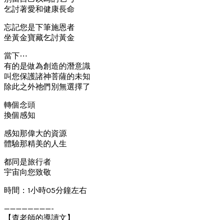
乞討著愛和健康長命
忘記您是下筆施恩者
坐黃金寶藏乞討黃金
當下⋯
有的是做為創造的潛意識
叫您保護諸神菩薩的未知
除此之外祂們別無選擇了
轉個念頭
換個感知
感知那偉大的資源
體驗那精美的人生
都同是旅行者
宇宙向您致敬
時間：1小時05分鐘左右
————————-
【查老師的導讀文】