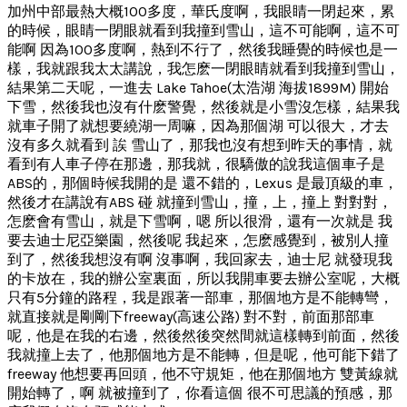
加州中部最熱大概100多度，華氏度啊，我眼睛一閉起來，累
的時候，眼睛一閉眼就看到我撞到雪山，這不可能啊，這不可
能啊 因為100多度啊，熱到不行了，然後我睡覺的時候也是一
樣，我就跟我太太講說，我怎麽一閉眼睛就看到我撞到雪山，
結果第二天呢，一進去 Lake Tahoe(太浩湖 海拔1899M) 開始
下雪，然後我也沒有什麽警覺，然後就是小雪沒怎樣，結果我
就車子開了就想要繞湖一周嘛，因為那個湖 可以很大，才去
沒有多久就看到 誒 雪山了，那我也沒有想到昨天的事情，就
看到有人車子停在那邊，那我就，很驕傲的說我這個車子是
ABS的，那個時候我開的是 還不錯的，Lexus 是最頂級的車，
然後才在講說有ABS 碰 就撞到雪山，撞，上，撞上 對對對，
怎麽會有雪山，就是下雪啊，嗯 所以很滑，還有一次就是 我
要去迪士尼亞樂園，然後呢 我起來，怎麽感覺到，被別人撞
到了，然後我想沒有啊 沒事啊，我回家去，迪士尼 就發現我
的卡放在，我的辦公室裏面，所以我開車要去辦公室呢，大概
只有5分鐘的路程，我是跟著一部車，那個地方是不能轉彎，
就直接就是剛剛下freeway(高速公路) 對不對，前面那部車
呢，他是在我的右邊，然後然後突然間就這樣轉到前面，然後
我就撞上去了，他那個地方是不能轉，但是呢，他可能下錯了
freeway 他想要再回頭，他不守規矩，他在那個地方 雙黃線就
開始轉了，啊 就被撞到了，你看這個 很不可思議的預感，那