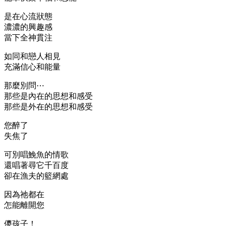
是在心流狀態
濃濃的興趣感
當下全神貫注
如同和戀人相見
充滿信心和能量
那麼別問⋯
那些是內在的思想和感受
那些是外在的思想和感受
您醉了
失焦了
可別唱鮸魚的情歌
還唱著尋它千百度
卻在漁夫的籃網處
因為祂都在
怎能離開您
儍孩子！