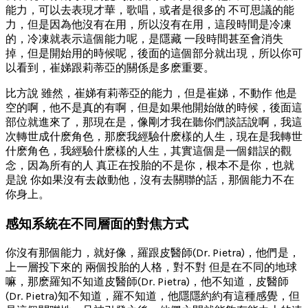
能力，可以去表現才華，歌唱，或者是很多的 不可思議的能
力，但是因為他沒有在用，所以沒有在用，這段時間是冷凍
的，冷凍就表示這個能力呢，是隱藏 一段時間甚至會消失
掉，但是開始用的時候呢，後面的這個部分就出現，所以你可
以看到，崔娣跟莉蒂亞的關係是多麽重要。
比方說 雖然，崔娣有莉蒂亞的能力，但是崔娣，不動作 他是
空的啊，他不是真的有啊，但是如果他開始做的時候，後面這
部位就進來了，那現在是，像剛才我在聽你們談話說啊，我這
次轉世成什麽角色，那麽我經驗什麽樣的人生，現在是我轉世
什麽角色，我經驗什麽樣的人生，其實這個是一個錯誤的觀
念，因為所有的人 真正在投胎的不是你，根本不是你，也就
是說 你如果沒有去啟動他，沒有去關聯的話，那個能力不在
你身上。
感知系統在不同層面的對焦方式
你沒有那個能力，就好像，羅跟皮醫師(Dr. Pietra)，他們是，
上一層投下來的 兩個投胎的人格，對不對 但是在不同的地球
嘛，那麽羅知不知道皮醫師(Dr. Pietra)，他不知道，皮醫師
(Dr. Pietra)知不知道，羅不知道，他隱隱約約有這種感覺，但