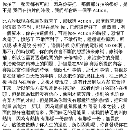
你拍了一整天都有可能，因為你要把，那個部分拍的很好，是
不是 我們在拍片的時候，我們都會叫一個字 Action。
比方說我現在鏡頭對蘇芳了，那我講 Action，那麽蘇芳就開
始演戲 對不對，那現在是說 你，已經設定好了一個藍圖，有
一個腳本，你在拍這個戲，可是你在 Action 的時候，恐懼了
哀傷了，憤怒了 不敢面對了，不敢行動，種種這些原因，所
以呢 或者是說 分神了，這個時候 你所拍的電影就 NO OK啊，
那不行的時候呢，你的內在會不斷的想辦法來修補，修補修
補，所以它需要透過晚間的夢 來修補你，來治療你的身體，
來治療你的精神上的問題，那個是在531節 賽斯所提的內容，
賽斯說當你睡覺的時候，他做七件事情，那七件事情，有很多
是在修補你白天做的事情，以及把你的訊息往上傳，往上傳之
後 再跟內在融合，之後才發現哎，還有什麽解決方案 它會掉
下來，所以解決方案常常是在後頭的，或者創造力的部位在後
頭，但是因為我們沒有信心，像剛才蘇芳所，提到的 也許你
有某方面的才能，但是因為你還沒有那種強烈的熱情，把它當
能量 當能力，所以，因為這個能量跟能力 引發出來之後，後
面的部分會繼續進來，我們缺乏的是能量，或我們缺乏的叫做
熱情，因為有熱情 有那樣一份熱情，有那樣一份，無畏的
心，然後去啟動了你人生的溫度，所以因此呢，你會發現你在