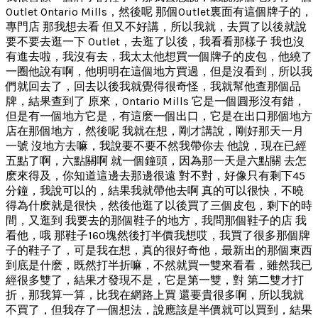
Outlet Ontario Mills，然後呢 那個Outlet裏面有這個牌子的，
專門店 那我想去看 但又不好講，所以我就，去買了以後就說
要不要去逛一下 Outlet，去逛了以後，我看看那樣子 我也沒
有進去啦，我沒有去，我太太他想買一個牌子的皮包，他繞了
一圈他說有啊，他明明在這個地方買過，但是沒看到，所以我
們就回去了，回去以後我就覺得很奇怪，我就幫他查那個品
牌，結果查到了 原來，Ontario Mills 它是一個圓形沒有錯，
但是有一個地方它是，有這麽一個出口，它是在出口那個地方
店在那個地方，然後呢 我就在想，剛才講說，剛好那天一月
一號 沒地方去嘛，我說要不要不然我帶你去 他說，現在已經
五點了啊，六點關啊 就一個鐘頭，因為那一天是六點關 去怎
麽來得及，你知道這邊去那邊很遠 對不對，好像只有剩下45
分鐘，我說可以的，結果我就帶他去啊 真的可以很快，不曉
得為什麽就是很快，然後他逛了以後買了三個皮包，剩下的時
間，又逛到 我要去的那個鞋子的地方，我問那個鞋子的店 我
看他，哦 那鞋子160塊然後打半價我想哎，我買了很多那個牌
子的鞋子了，可是我在想，真的很好奇他，最新出的那個東西
到底是什麽，既然打半折嘛，不然就買一雙來看看，雖然我已
經很多雙了，結果才發現不是，它是第一雙，對 第二雙才打
折，那我算一算，比我在網路上買 還要貴很多啊，所以我就
不買了，但我存了一個想法，說應該是半價就可以買到，結果