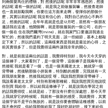
到兩個愛馬仕的禮物，對 然後的話呢 非常非常感恩的，然後
的話呢 還有一個的話呢，就是我之前做服裝嘛，然後查老師
也一直就鼓勵我啊，你要往這方面來走啊，發揮你的那個什
麽，其實以前的話呢 我沒有信心的，我對自己的信心不夠不
足，然後的話呢，去年年底就是也是12月吧，居然有一個朋友
邀請我在這邊，他開個啊，就是那個服裝的一個公司，在的一
個一個在 住在我們爾灣(Irvine)，就在我家門口要邀請我過去
幫忙的，然後我們還約了明天見面，談一些細節，基本上都敲
定下來了，所以的話呢，這兩樣東西是我就是最近的心得，之
前其實很多了，但是我覺得這兩件讓我非常的開心。
對，就是前面這兩位的話題，我覺得特別好，我今天今天穿的
這個褲子，大家看到了，是一個背帶，這個褲子是我兩年前，
然後呢 我就是看了一個，也是一個美國老太太，她就穿一個
背帶褲，然後騎那個小拼裝車，特別酷的感覺，完我就有一天
跟我朋友聚會，然後我就說哎 呀，我說我想買個背帶褲子，
我說看著老太太穿，特別有那種那種範，我說我想買完他說哎
你別買 我給你，所以給我這條褲子了，就是說我在學習之前
的話我覺得哎，給就是給，了那沒有什麽往深處想，那今天早
上我就穿它的時候呢，我就有一個新的感受，我就覺得，其實
這個宇宙不是平白無故的，就是說你要會體驗這種感覺，以前
我不會的哎，你給我那個給我了 我好吃就好吃，接下來給你