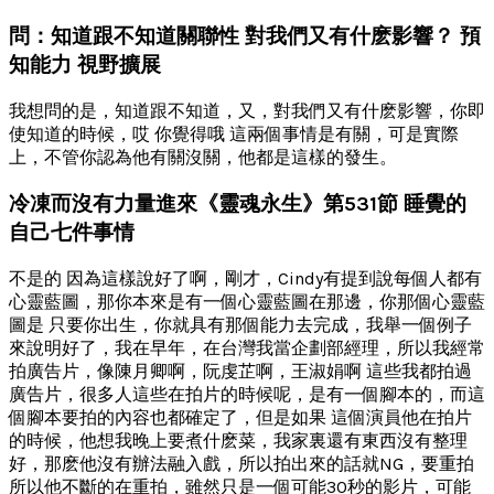
問：知道跟不知道關聯性 對我們又有什麽影響？ 預
知能力 視野擴展
我想問的是，知道跟不知道，又，對我們又有什麽影響，你即
使知道的時候，哎 你覺得哦 這兩個事情是有關，可是實際
上，不管你認為他有關沒關，他都是這樣的發生。
冷凍而沒有力量進來《靈魂永生》第531節 睡覺的
自己七件事情
不是的 因為這樣說好了啊，剛才，Cindy有提到說每個人都有
心靈藍圖，那你本來是有一個心靈藍圖在那邊，你那個心靈藍
圖是 只要你出生，你就具有那個能力去完成，我舉一個例子
來說明好了，我在早年，在台灣我當企劃部經理，所以我經常
拍廣告片，像陳月卿啊，阮虔芷啊，王淑娟啊 這些我都拍過
廣告片，很多人這些在拍片的時候呢，是有一個腳本的，而這
個腳本要拍的內容也都確定了，但是如果 這個演員他在拍片
的時候，他想我晚上要煮什麽菜，我家裏還有東西沒有整理
好，那麽他沒有辦法融入戲，所以拍出來的話就NG，要重拍
所以他不斷的在重拍，雖然只是一個可能30秒的影片，可能