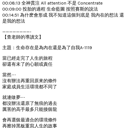
00:08:13 全神貫注 All attention 不是 Concentrate
00:09:00 投胎的過程 生命藍圖 按照賽斯的說法
00:14:51 為什麽會形成 我不知道這個到底是 我內在的想法 還
是我的想法
————————-
【查老師的導讀文】
主題：生命存在是為內在還是為了自我A-1119
當已經走完了人生的旅程
卻還有未了的心願或責任
當然⋯
沒有辦法再重回原來的條件
家庭成員生活環境都不同了
就連做夢⋯
都沒辦法還原了無痕的過去
厲害的高手最多只能接個龍
會再選個最適合的環境條件
再擦掉黑板重寫人生的故事