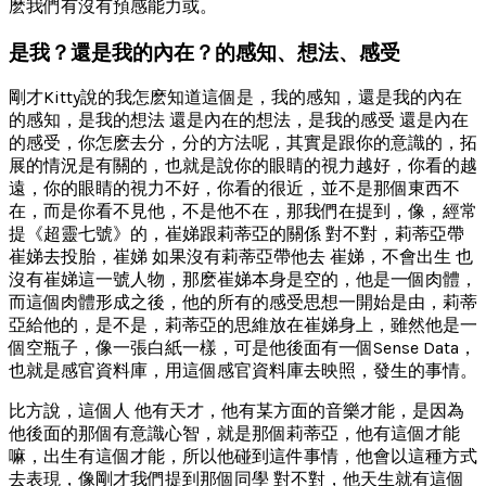
麽我們有沒有預感能力或。
是我？還是我的內在？的感知、想法、感受
剛才Kitty說的我怎麽知道這個是，我的感知，還是我的內在
的感知，是我的想法 還是內在的想法，是我的感受 還是內在
的感受，你怎麽去分，分的方法呢，其實是跟你的意識的，拓
展的情況是有關的，也就是說你的眼睛的視力越好，你看的越
遠，你的眼睛的視力不好，你看的很近，並不是那個東西不
在，而是你看不見他，不是他不在，那我們在提到，像，經常
提《超靈七號》的，崔娣跟莉蒂亞的關係 對不對，莉蒂亞帶
崔娣去投胎，崔娣 如果沒有莉蒂亞帶他去 崔娣，不會出生 也
沒有崔娣這一號人物，那麽崔娣本身是空的，他是一個肉體，
而這個肉體形成之後，他的所有的感受思想一開始是由，莉蒂
亞給他的，是不是，莉蒂亞的思維放在崔娣身上，雖然他是一
個空瓶子，像一張白紙一樣，可是他後面有一個Sense Data，
也就是感官資料庫，用這個感官資料庫去映照，發生的事情。
比方說，這個人 他有天才，他有某方面的音樂才能，是因為
他後面的那個有意識心智，就是那個莉蒂亞，他有這個才能
嘛，出生有這個才能，所以他碰到這件事情，他會以這種方式
去表現，像剛才我們提到那個同學 對不對，他天生就有這個