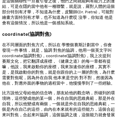
是這個關聯性一旦被引發之後，他們之間就能夠有能力上的連
結，可是在隱約當中他有一種聯繫，就是說，羅對人體的這個
部分特別有才華，不知道為什麽，皮醫師(Dr. Pietra)，可能對
繪畫方面特別有才華，也不知道為什麽哎 沒學，你知道 他是
會有這個情況，所以他是一個感知系統。
coordinate(協調對焦)
在不同層面的對焦方式，所以在 學整個賽斯計劃當中，你會
發現一件事情，就是，協調 對焦的協調，他用一個英文字叫
coordinate(協調對焦)，coordinate(協調對焦)，我上次提到
賽斯文化，把它翻譯成座標，《健康之道》的每一章都有提
嘛，他說，我來啟動你的座標，我來加速你的座標，其實不
是，是我啟動你的對焦，就是你跟你的上一層的對焦，為什麽
需要對焦呢，因為外在自我 他本來是空的 對不對，然後因為
他在，對應外面的事物的過程當中，他慢慢學到了一些經驗。
比方說他父母給他的信念吶，朋友給他的觀念吶，所碰到的環
境吶，這些變成他的某一個，外在自我的思維典範，那是外在
自我，所以他變成有兩個，一個就是外在自我的思維典範，一
個是內在自己的這些，由內在本來就有的這些能力，這個合起
來叫對焦，合起來叫協調，這個協調之後，這個能力就會發展