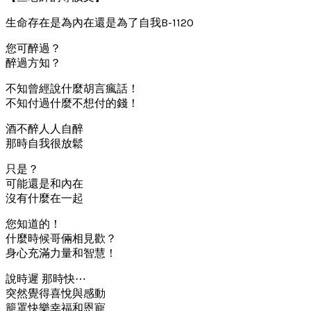
生命存在是為內在還是為了自我B-1120
您可醉過？
醉過方知？
不知曾經說什麼胡言瘋話！
不知付過什麼不想付的錢！
酒不醉人人自醉
那時自我很放鬆
只是？
可能還是和內在
沒有什麼在一起
您知道的！
什麼時候哥倆相見歡？
身心充滿力量和智慧！
說時遲 那時快⋯
突然覺得喜悅與感動
籠罩快樂幸福和恩寵