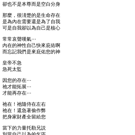
卻也不是本尊而是空白分身
那麼，很淸楚的是生命存在
是為內在需要還是為了自我
可是自我卻以為自己是核心
常常哀聲嘆氣⋯
內在的神性自己快來庇佑啊
而忘記我們是來庇佑您的神
皇帝不急
急死太監
因您的存在⋯
祂才能拓展⋯
才能再存在⋯
祂在！祂隨侍在左右
祂在！還急著偷作弊
把身家財產全留給您
當下的力量托勒兄説
別當自己以為的乞丐