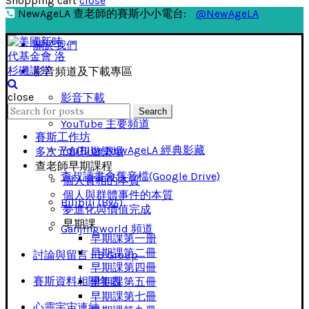
Shopping cart
close
NewAgeLA 查老師的賽斯小小電台:
@NewAgeLA
關於我們
影音頻道及下載專區
close
影音下載
Search
Search
for:
YouTube 主要頻道
賽斯工作坊
YouTube NewAgeLA 經典影藏
多次元創想遊樂場
查老師早期課程
查叔讀書會舊音檔(Google Drive)
個人實相的本質
個人與群體事件的本質
Bilibili (B站)
夢進化與價值完成
早期課
Ganjingworld 頻道
早期課第一册
早期課第二冊
討論與留言 FB Group
早期課第四冊
賽斯資料相關年表
早期課第五冊
早期課第七冊
心靈宇宙連結