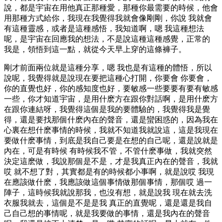
說，都是宇宙在用他真正那種愛，那種你最需要的時候，他會
用那種方式給你，我現在我覺得我就會像剛剛，你說 我就會
有這種靈感，或者是這種感悟，我知道啊，嗯 我這種想法
呢，是宇宙在回應我的想法，不是說這種這種感覺，正常的
我是，領悟到這一點，就從今天早上穿的這條褲子。
剛才前面兩位就是這種分享，嗯 我也是有這種的體悟，所以
說呢，我覺得就是說現在要把這種心打開，你要會 你要會，
你的直覺也好，你的感知度也好，要敏感一些要要有要有敏感
一些，你才知道宇宙，是用什麽方在跟你對話啊，是用什麽方
在跟你連結呀，我覺得這個是我的要體驗的，我覺得我是覺
得，還是要找那個什麽內在的聲音，還是蠻困惑的，因為我在
心裏在想什麽事情的時候，我就不知道我就說這，這是我現在
要做什麽事情，到底是我自己要是在想的自己呢，還是說就是
內在，可是有時候 有時候我不管，不管什麽事做，我就突然
決定這麽做，我說那個是不是，才是我真正內在的聲音，我就
哎 就不想了對，其實都是有的時候都小事啊，就是說哎 我現
在應該做什麽，我應該做這個事情做那個事情，那個哎 過一
陣子，這時候我就說那我，也沒有想，就是說我 現在就去洗
衣服我就去，這個是不是是我 真正的直覺呢，還是還是我自
己自己想的事情呢，就是我要做的事情，還是我內在的聲音