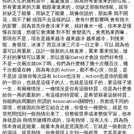
你的人生的過程當中，處處逢源，因為所有要進來的部位呢，
所有要進來的力量 都跟著進來的，但缺乏那個熱情呢，就等
於缺乏了能量，而缺乏了能量，就像你說的，那如果 我不開
花，我不了解 或我不去這樣的話，會有什麽影響嗎 會有很大
的影響，因為首先你會冷凍下來，就好像水一樣，你本來是慢
慢在加溫，然後它會沸騰 對不對 會變蒸汽，會煮熟東西嘛，
那現在不是，現在是越來越冷 越來越冷 越來越冷，到後來
呢，會發現，冰凍了 而且冰凍三尺非一日之寒，可以 因為他
還可以再重新，設計一個新的人格進來，重來 重來投胎，做
不好的事情可以重來，所以道瑞(Datre)才會說 你們好奇怪，
不是一次兩次就OK了嗎，你們為什麽轉了幾十次幾百次，幾
千次都還在轉，因為每次的 Action，都不專心演，但是，是
不是說 這個你每次該有 Action也沒有，Action也是你的藍圖
的一部分，也就是這樣子的人，也就是這樣子的，要這樣子過
一生，有兩種情況，一種情況是你有這個特質，但是為什麽會
給你一再的重新的，有這樣的特質呢，是希望藉著這個特質，
你能夠由周圍的 所謂的 Association(關聯性)，所創造不同的
環境，然後因此你把它組合之後，你發生一種變化，就是 你
突然間找到一個熱情出來了，但整個世界或者整個宇宙，他本
身就是由 熱情所建構而成的，沒有熱情，沒有人生，因為熱
情本身就是能量，能量本身就是意識形式，它就是一個創造力
的源頭，就是熱情，你會發現人生到一個程度，尤其是老年