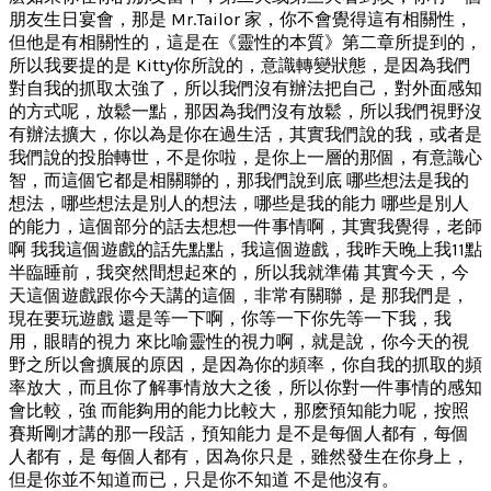
朋友生日宴會，那是 Mr.Tailor 家，你不會覺得這有相關性，
但他是有相關性的，這是在《靈性的本質》第二章所提到的，
所以我要提的是 Kitty你所說的，意識轉變狀態，是因為我們
對自我的抓取太強了，所以我們沒有辦法把自己，對外面感知
的方式呢，放鬆一點，那因為我們沒有放鬆，所以我們視野沒
有辦法擴大，你以為是你在過生活，其實我們說的我，或者是
我們說的投胎轉世，不是你啦，是你上一層的那個，有意識心
智，而這個它都是相關聯的，那我們說到底 哪些想法是我的
想法，哪些想法是別人的想法，哪些是我的能力 哪些是別人
的能力，這個部分的話去想想一件事情啊，其實我覺得，老師
啊 我我這個遊戲的話先點點，我這個遊戲，我昨天晚上我11點
半臨睡前，我突然間想起來的，所以我就準備 其實今天，今
天這個遊戲跟你今天講的這個，非常有關聯，是 那我們是，
現在要玩遊戲 還是等一下啊，你等一下你先等一下我，我
用，眼睛的視力 來比喻靈性的視力啊，就是說，你今天的視
野之所以會擴展的原因，是因為你的頻率，你自我的抓取的頻
率放大，而且你了解事情放大之後，所以你對一件事情的感知
會比較，強 而能夠用的能力比較大，那麽預知能力呢，按照
賽斯剛才講的那一段話，預知能力 是不是每個人都有，每個
人都有，是 每個人都有，因為你只是，雖然發生在你身上，
但是你並不知道而已，只是你不知道 不是他沒有。