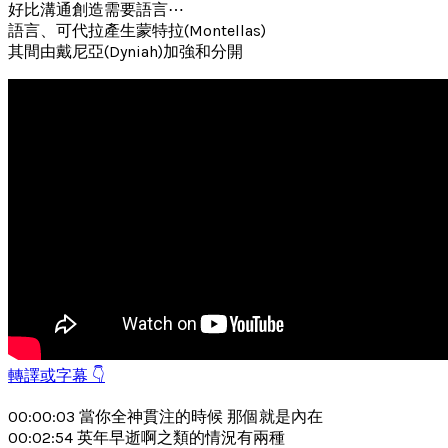
好比溝通創造需要語言⋯
語言、可代拉產生蒙特拉(Montellas)
其間由戴尼亞(Dyniah)加強和分開
轉譯或字幕 👇
00:00:03 當你全神貫注的時候 那個就是內在
00:02:54 英年早逝啊之類的情況有兩種