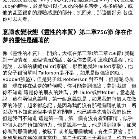
Judy的時候，於是我可以把Judy的很多感受，很多經驗，或
他的甚至很多的經驗感應的部分，抓回來，那這個部分 各位
你可以去看。
意識改變狀態《靈性的本質》第二章756節 你在作
夢的靈性是醒著的
像《靈性的本質》一開始，大概在第三章(第二章756節) 就提
到一個情況，這個情況的話，各位你去思考 這樣的過程，他
是說，以前的裁縫Tailor(泰勒)，那麽他就姓Tailor(泰勒)，他
的兒子很簡單叫 Tailorson 對不對，如果是做強盜的就，
Robber(強盜)，但是兒子就 Robberson 對不對，但是呢 你知
道，現在你在做夢的時候呢，你可能夢到強盜，夢到裁縫，但
你不知道 這是你的朋友的姓氏，姓 Tailor或姓Rober，意思是
說，這有兩個意義啊，第一個意義就是，如果我們每個人在做
夢的時候，起來都忘記，是因為我們沒有那種關聯的能力，所
以我們不知道這個事情是有關聯，他已經事先告訴我們姓氏，
但是我們不知道 這是第一個，第二個有沒有看到事情，似乎
每個人都有預知的能力，他是說那一章，他是講到說啊，如果
你看到那個裁縫，被殺了 或者是那個裁縫，有生日宴會，那
麽如果你在你的朋友當中，第二天或第三天看到哎，你有一個