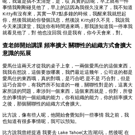
呢，我還是搞不太清楚，是，哎 其實的話呢，早上就有一件
事情我剛剛碰見他了，早上的話因為我很久沒來了，我不知道
Kitty有沒有來，其實一早7點多鐘的時候，我醒來我就想起
你，然後我就給你發個訊息，然後說 Kitty好久不見，我說我
今天來課課堂，我說你有時間過來嗎，那我誰知道我一停車我
就看見他了，對 他也沒回我 但是我有，你今天會來，對。
查老師開始講課 頻率擴大 關聯性的組織方式會擴大
意識的拓展
愛馬仕這兩天才從我的桌子上拿，一兩個愛馬仕的這個東西，
我我在想說，這個要放哪裏，我們最近這幾年，公司送的都是
愛馬仕的東西哦，真的對哦，是巧合吧 是不是 巧合對，但是
這巧合當中，有我們所不知道的一種，關聯性對是的，這裏大
家所談的問題，牽涉到一個東西，這個東西就是，你對，所發
生的事情的一個組織的能力，你有組織的能力，你的頻率擴大
之後，那個關聯性的組織方式會擴大。
比方說，像有些人呢，他開始會覺知到一些事情 我之前，我
也知道有很多事情呢，我可以預知。
比方說我曾經提過 我要去 Lake Tahoe(太浩湖)玩，然後呢 在