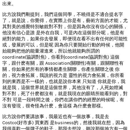
出來。
比方說我們剛提到，我們這個同學，不曉得是不適合提名字
了，就是說，你覺得，在實際上你是有，藝術方面的才能，尤
其對美的感覺特別敏銳對不對，但是因為你沒有信心的關係，
他沒有信心是誰 是外在自我，可是內在這個部分呢，他是有
絕對的能力，如果你去發展，即便現在看不出有任何的可能性
或，發展的可以，但是呢 因為你只要開始行動的時候，他開
始能夠把他的能量灌進來，所以他就能夠所謂的
coordinate(協調對焦)，你看到coordinate(協調對焦) 這個
字，跟什麽有關，跟 Association(關聯性)有關，跟關聯性有
關，你如果把所有的事情都產生關聯，你產生關聯之後 你
的，視力會拓展，我說的視力是 靈性的視力會拓展，你所看
到的東西是不一樣的，也就是說你本來 只知道 你就是你，我
就是我，這個世界就是這個世界，其他沒有了，人死如燈滅
對不對，死了什麽都沒有，就是我現在的眼睛所能看到的，對
不對 可是一段時間之後，你們在講你們的經歷的時候呢，有
沒有發現，很奇怪為什麽，會這樣 為什麽會那樣。
比方說你們要講故事，我最近也有一個故事，我是去
Costco(好市多) 買東西 是business的，然後我就在想，因為
我很喜歡一個牌子的鞋子，那我去想說，聽說那個地方有一個