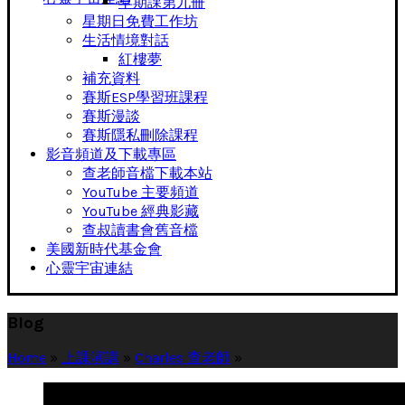
早期課第九冊
星期日免費工作坊
生活情境對話
紅樓夢
補充資料
賽斯ESP學習班課程
賽斯漫談
賽斯隱私刪除課程
影音頻道及下載專區
查老師音檔下載本站
YouTube 主要頻道
YouTube 經典影藏
查叔讀書會舊音檔
美國新時代基金會
心靈宇宙連結
Blog
Home
»
上課演講
»
Charles 查老師
»