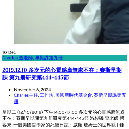
10
Dec
Charles 查老師
,
早期課第九冊
2019.12.10 多次元的心電感應無處不在：賽斯早期
課 第九册研究第444-445節
November 6, 2024
Charles主任
,
工作坊
,
美國新時代基金會
,
賽斯早期課第五
册
星期二 (12/10/2019) 下午14:00-17:00 多次元的心電感應無處
不在：賽斯早期課第九册研究第444-445節 洛杉磯 查老師 博
客來-一個美國哲學家的死後日誌：威廉‧詹姆士的世界觀 | 鍾