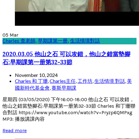
05
Mar
Charles 查老師
,
早期課第一册
,
生活情境對話
2020.03.05 他山之石 可以攻錯，他山之錯當墊腳
石:早期課第一册第32-33節
November 10, 2024
Charles 和 丁珊
,
Charles主任
,
工作坊
,
生活情境 對話
,
美
國新時代基金會
,
賽斯早期課
星期四 (03/05/2020) 下午16:00-18:00 他山之石 可以攻錯，
他山之錯當墊腳石:早期課第一册第32-33節 Charles 和丁珊聯
合對話 https://www.youtube.com/watch?v=Pryzp6QMPxg
MP3: 播放講課內容
Read more