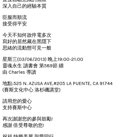
深入自己的經驗本質
臣服而順流
接受得平安
今天不知何故停電多次
寫好的居然藏在黑隱下
思緒的流動態可見一般
星斯三(03/06/2013) 晚上19:00-21:00
靈魂永生 讀書會 第589節 續
由 Charles 導讀
地點:525 N. AZUSA AVE,#205 LA PUENTE, CA 91744
(賽斯文化中心 洛杉磯講堂)
請用您的愛心
支持賽斯中心
再次謝謝您的參與鼓勵!
感謝 倍受尊敬的您!
祝福 快樂美麗 與愛同行