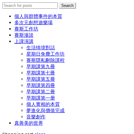
Search
Search
for:
個人與群體事件的本質
多次元創想遊樂場
賽斯工作坊
賽斯漫談
上課演講
生活情境對話
星期日免費工作坊
賽斯隱私刪除課程
早期課第九冊
早期課第七冊
早期課第五冊
早期課第四冊
早期課第二冊
早期課第一册
個人實相的本質
夢進化與價值完成
音樂創作
真善美的世界