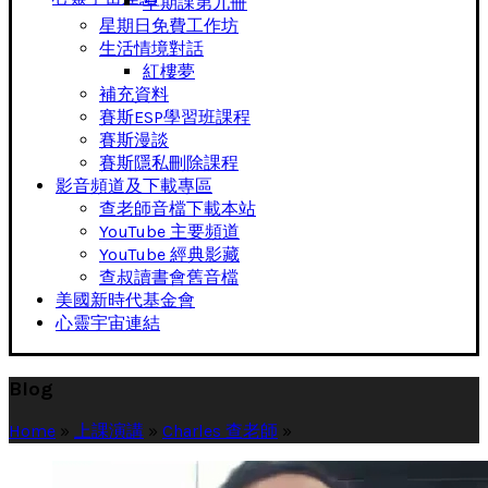
早期課第九冊
星期日免費工作坊
生活情境對話
紅樓夢
補充資料
賽斯ESP學習班課程
賽斯漫談
賽斯隱私刪除課程
影音頻道及下載專區
查老師音檔下載本站
YouTube 主要頻道
YouTube 經典影藏
查叔讀書會舊音檔
美國新時代基金會
心靈宇宙連結
Blog
Home
»
上課演講
»
Charles 查老師
»