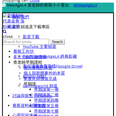
Shopping cart
close
NewAgeLA 查老師的賽斯小小電台:
@NewAgeLA
關於我們
影音頻道及下載專區
close
影音下載
Search
Search
for:
YouTube 主要頻道
賽斯工作坊
YouTube NewAgeLA 經典影藏
多次元創想遊樂場
查老師早期課程
查叔讀書會舊音檔(Google Drive)
個人實相的本質
個人與群體事件的本質
Bilibili (B站)
夢進化與價值完成
早期課
Ganjingworld 頻道
早期課第一册
早期課第二冊
討論與留言 FB Group
早期課第四冊
賽斯資料相關年表
早期課第五冊
早期課第七冊
心靈宇宙連結