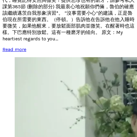
代，睡覺記得安然與微笑！提供您珍也有的磨牙，請參考私人
課第385節 (刪除的部分) 我最衷心地祝願你們倆，魯伯的確應
該繼續邁茨自我形象演習*。 “沒事需要小心”的建議，正是魯
伯現在所需要的東西。（停頓。）告訴他在告訴他在他入睡時
要微笑，如果他醒來，要放鬆面部肌肉並微笑。在醒著時也這
樣。下巴應特別放鬆。這有一種磨牙的傾向。 原文：My
heartiest regards to you...
Read more