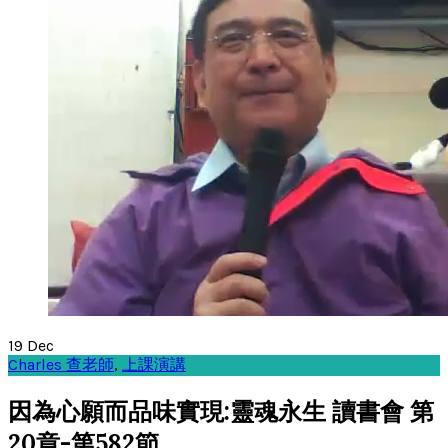
19
Dec
Charles 查老師
,
上課演講
因為心願而品味實現:靈魂永生 讀書會 第
20章-第582節