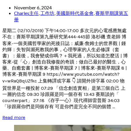
November 6, 2024
Charles主任
,
工作坊
,
美國新時代基金會
,
賽斯早期課第五
册
星期二 (12/10/2019) 下午14:00-17:00 多次元的心電感應無處
不在：賽斯早期課第九册研究第444-445節 洛杉磯 查老師 博
客來-一個美國哲學家的死後日誌：威廉‧詹姆士的世界觀 | 鍾
灼輝：失智與瀕死教我的事，心理學家的人生必修課（套
書）：最後，我會變成你嗎？＋我死過，所以知道怎麼活 | 博
客來-從「心」創造自我修復的奇蹟：做自己最好的醫生，心
藥、自癒套書 | 博客來-賽斯早期課 7 | 博客來-賽斯早期課 8 |
博客來-賽斯早期課 9 https://www.youtube.com/watch?
v=wRaQBqUZfkc 上集轉譯或字幕 👇 請開外掛字幕 02:00 物
質世界是一種投射 07:29 「信念創造實相」是第三個自己 上
一層的信念 09:30 珍跟羅是同一個存有 13:43 賽斯談的「
counterpart」 27:18 《存乎一心》現代禪師雷普斯 34:03
「珍跟羅你們是同個存有 可是你們是完全不同的個體 ...
Read more