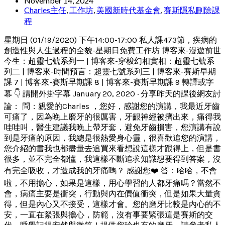
November 14, 2024
Charles主任
,
工作坊
,
美國新時代基金會
,
賽斯隱私刪除課
程
星期日 (01/19/2020) 下午14:00-17:00 私人課473節，疾病的
創造性與人生過程的全貌-星期日免費工作坊 博客來-漫遊前世
今生：超靈七號系列一 | 博客來-穿梭幻相實相：超靈七號系
列二 | 博客來-時間預言：超靈七號系列三 | 博客來-賽斯早期
課 7 | 博客來-賽斯早期課 8 | 博客來-賽斯早期課 9 轉譯或字
幕 👇 請開外掛字幕 January 20, 2020 · 分享昨天的課後網友討
論： 問：親愛的Charles ，您好，感謝您的演講，我最近牙齒
可痛了，因為晚上磨牙的很厲害，牙齦神經被擠出來，痛得我
哇哇叫，醫生建議我晚上帶牙套，避免牙齒損害，您演講有說
到是牙痛的原因，我總是很熱愛身心靈，很喜歡追您的演講，
您介紹的書我也都盡量去追買來看想說這樣才跟得上，但是書
很多，並不完全都懂，我這樣不斷追求知識想要得到答案，沒
有完全吸收，才造成我的牙痛嗎？ 感謝您❤️ 答：哈哈，不會
啦，不用擔心，如果是這樣，用心學習的人都牙痛嗎？當然不
會，病痛主要是衝突，行動與內在價值衝突，但是如果大量貪
得，但是內心又不接受，這樣才會。您的磨牙比較是內心的不
安，一直在緊張與擔心，防範，沒有事要緊張這是賽斯的交