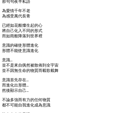
那句句夜半私語
為愛情千年不老
為感受萬代長青
已經如花般燦生起的心
將自己化入不同的形式
而如雨般降落到世界裡
意識的確使形體進化
形體不能使意識進化
意識…
並不是來自偶然被散佈到全宇宙
並不因無生命的物質而載歌載舞
意識首先存在…
而進化出形體…
然後顯示自己…
不論多強而有力的任何物質
都不可能自我進化成為意識