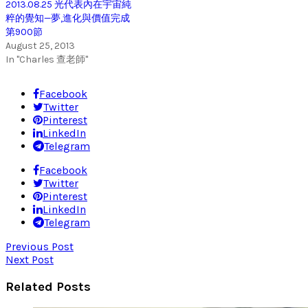
2013.08.25 光代表內在宇宙純
粹的覺知—夢,進化與價值完成
第900節
August 25, 2013
In "Charles 查老師"
Facebook
Twitter
Pinterest
LinkedIn
Telegram
Facebook
Twitter
Pinterest
LinkedIn
Telegram
Previous Post
Next Post
Related Posts