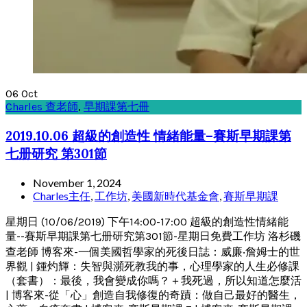
06
Oct
Charles 查老師
,
早期課第七冊
2019.10.06 超級的創造性 情緒能量–賽斯早期課第
七册研究 第301節
November 1, 2024
Charles主任
,
工作坊
,
美國新時代基金會
,
賽斯早期課
星期日 (10/06/2019) 下午14:00-17:00 超級的創造性情緒能
量--賽斯早期課第七册研究第301節-星期日免費工作坊 洛杉磯
查老師 博客來-一個美國哲學家的死後日誌：威廉‧詹姆士的世
界觀 | 鍾灼輝：失智與瀕死教我的事，心理學家的人生必修課
（套書）：最後，我會變成你嗎？＋我死過，所以知道怎麼活
| 博客來-從「心」創造自我修復的奇蹟：做自己最好的醫生，