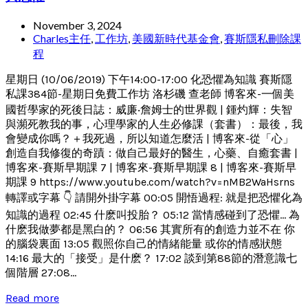
November 3, 2024
Charles主任
,
工作坊
,
美國新時代基金會
,
賽斯隱私刪除課
程
星期日 (10/06/2019) 下午14:00-17:00 化恐懼為知識 賽斯隱
私課384節-星期日免費工作坊 洛杉磯 查老師 博客來-一個美
國哲學家的死後日誌：威廉‧詹姆士的世界觀 | 鍾灼輝：失智
與瀕死教我的事，心理學家的人生必修課（套書）：最後，我
會變成你嗎？＋我死過，所以知道怎麼活 | 博客來-從「心」
創造自我修復的奇蹟：做自己最好的醫生，心藥、自癒套書 |
博客來-賽斯早期課 7 | 博客來-賽斯早期課 8 | 博客來-賽斯早
期課 9 https://www.youtube.com/watch?v=nMB2WaHsrns
轉譯或字幕 👇 請開外掛字幕 00:05 開悟過程: 就是把恐懼化為
知識的過程 02:45 什麽叫投胎？ 05:12 當情感碰到了恐懼... 為
什麽我做夢都是黑白的？ 06:56 其實所有的創造力並不在 你
的腦袋裏面 13:05 觀照你自己的情緒能量 或你的情感狀態
14:16 最大的「接受」是什麽？ 17:02 談到第88節的潛意識七
個階層 27:08...
Read more