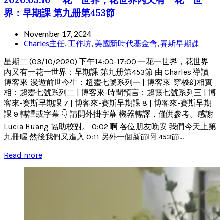
界：早期課 第九册第453節
November 17, 2024
Charles主任
,
工作坊
,
美國新時代基金會
,
賽斯早期課
星期二 (03/10/2020) 下午14:00-17:00 一花一世界，花世界
內又有一花一世界：早期課 第九册第453節 由 Charles 導讀
博客來-漫遊前世今生：超靈七號系列一 | 博客來-穿梭幻相實
相：超靈七號系列二 | 博客來-時間預言：超靈七號系列三 | 博
客來-賽斯早期課 7 | 博客來-賽斯早期課 8 | 博客來-賽斯早期
課 9 轉譯或字幕 👇 請開外掛字幕 機器轉譯，僅供參考。感謝
Lucia Huang 協助校對。 0:02 啊 各位朋友晚安 我們今天上第
九冊喔 然後我們又進入 0:11 另外一個新節啊 453節...
Read more