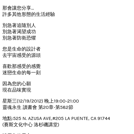
那會讓您分享…
許多其他形態的生活經驗
別急著追隨別人
別急著渴望成功
別急著防衛恐懼
您是生命的設計者
去宇宙感受的源頭
喜歡那感受的感覺
迷戀生命的每一刻
因為您的心願
現在品味實現
星斯三(12/19/2012) 晚上19:00-21:00
靈魂永生 讀書會 第20章-第582節
地點:525 N. AZUSA AVE,#205 LA PUENTE, CA 91744
(賽斯文化中心 洛杉磯講堂)