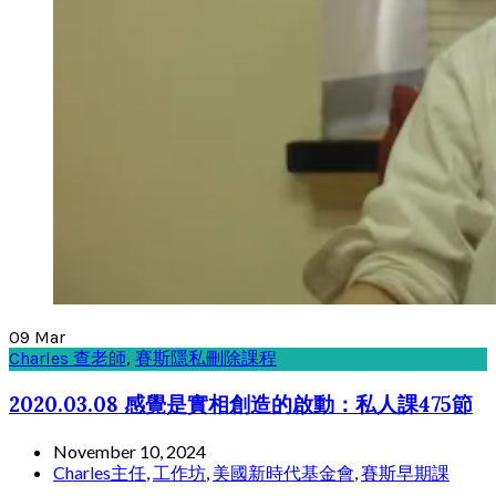
09
Mar
Charles 查老師
,
賽斯隱私刪除課程
2020.03.08 感覺是實相創造的啟動：私人課475節
November 10, 2024
Charles主任
,
工作坊
,
美國新時代基金會
,
賽斯早期課