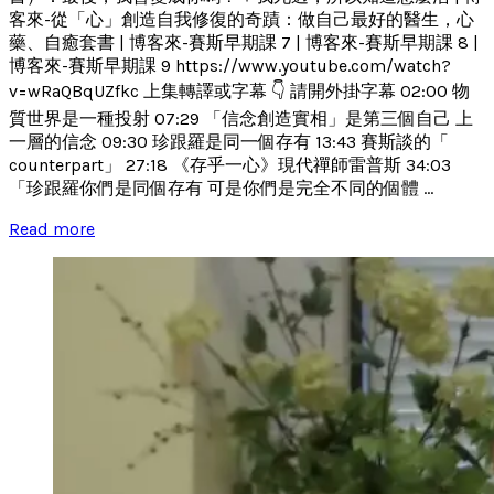
客來-從「心」創造自我修復的奇蹟：做自己最好的醫生，心
藥、自癒套書 | 博客來-賽斯早期課 7 | 博客來-賽斯早期課 8 |
博客來-賽斯早期課 9 https://www.youtube.com/watch?
v=wRaQBqUZfkc 上集轉譯或字幕 👇 請開外掛字幕 02:00 物
質世界是一種投射 07:29 「信念創造實相」是第三個自己 上
一層的信念 09:30 珍跟羅是同一個存有 13:43 賽斯談的「
counterpart」 27:18 《存乎一心》現代禪師雷普斯 34:03
「珍跟羅你們是同個存有 可是你們是完全不同的個體 ...
Read more