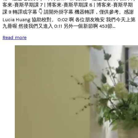
客來-賽斯早期課 7 | 博客來-賽斯早期課 8 | 博客來-賽斯早期
課 9 轉譯或字幕 👇 請開外掛字幕 機器轉譯，僅供參考。感謝
Lucia Huang 協助校對。 0:02 啊 各位朋友晚安 我們今天上第
九冊喔 然後我們又進入 0:11 另外一個新節啊 453節...
Read more