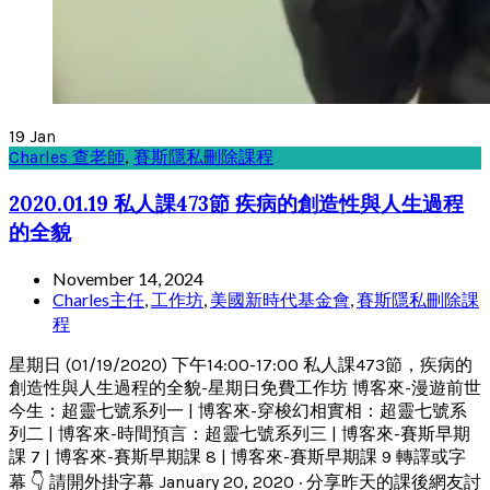
19
Jan
Charles 查老師
,
賽斯隱私刪除課程
2020.01.19 私人課473節 疾病的創造性與人生過程
的全貌
November 14, 2024
Charles主任
,
工作坊
,
美國新時代基金會
,
賽斯隱私刪除課
程
星期日 (01/19/2020) 下午14:00-17:00 私人課473節，疾病的
創造性與人生過程的全貌-星期日免費工作坊 博客來-漫遊前世
今生：超靈七號系列一 | 博客來-穿梭幻相實相：超靈七號系
列二 | 博客來-時間預言：超靈七號系列三 | 博客來-賽斯早期
課 7 | 博客來-賽斯早期課 8 | 博客來-賽斯早期課 9 轉譯或字
幕 👇 請開外掛字幕 January 20, 2020 · 分享昨天的課後網友討