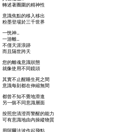
轉述著圈圍的精神性
意識焦點的移入移出
粉墨登場於三千世界
一恍神…
一游離…
不僅天涯浪跡
而且隔世跨天
您的離魂意識狀態
就像使用不同鏡頭
其實不止醒睡生死之間
意識每刻都在伸縮無間
都曾不知不覺地滑進
另一個不同意識層面
按照您清澄而警醒的能力
可有意識地由內操縱物質
用阿爾法波作起飛點