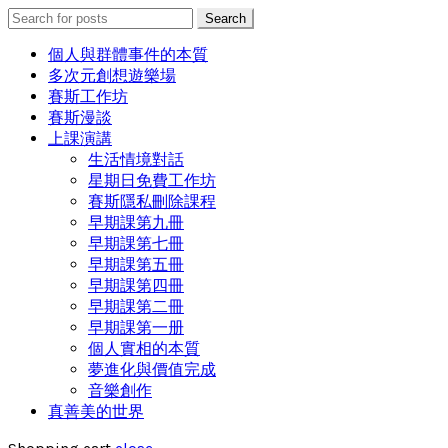
Search
Search
for:
個人與群體事件的本質
多次元創想遊樂場
賽斯工作坊
賽斯漫談
上課演講
生活情境對話
星期日免費工作坊
賽斯隱私刪除課程
早期課第九冊
早期課第七冊
早期課第五冊
早期課第四冊
早期課第二冊
早期課第一册
個人實相的本質
夢進化與價值完成
音樂創作
真善美的世界