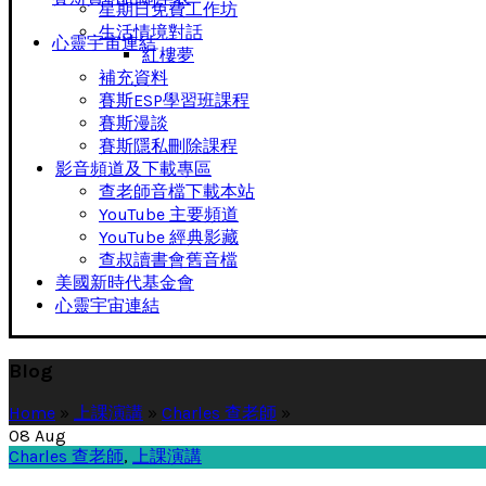
星期日免費工作坊
生活情境對話
心靈宇宙連結
紅樓夢
補充資料
賽斯ESP學習班課程
賽斯漫談
賽斯隱私刪除課程
影音頻道及下載專區
查老師音檔下載本站
YouTube 主要頻道
YouTube 經典影藏
查叔讀書會舊音檔
美國新時代基金會
心靈宇宙連結
Blog
Home
»
上課演講
»
Charles 查老師
»
08
Aug
Charles 查老師
,
上課演講