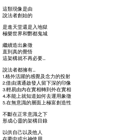
這類現像是由
說法者創始的
是進天堂還是入地獄
極樂世界和酆都鬼城
繼續造出象徵
直到真的覺悟
這架構就不再必要…
說法者都擁有…
1.格外活躍的感覺及念力的投射
2.借由溝通啟發人留下深的印像
3.輕易由內在實相轉到外在實相
4.本能上就知道如何去運用象徵
5.在無意識的層面上極富創造性
不斷在正常意識之下
形成心靈的架構目錄
以供自己以及他人
在夢中或出神使用