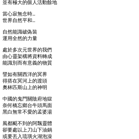
並有極大的個人活動餘地
當心寂無念時…
世界自然平和…
自然能識破偽裝
運用全然的力量
處於多次元世界的我們
由心靈架構將資料轉成
能識別而有意義的物質
譬如有關西洋的冥界
得搭在冥河上的渡頭
奧林匹斯山上的神明
中國的鬼門關陰府地獄
奈何橋忘鄉台牛頭馬面
黑白無常不愛的孟婆湯
風都颳不到的阿飄靈體
卻要處以上刀山下油鍋
或要丟入琉璜火湖泡澡