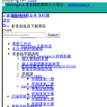
Shopping cart
close
NewAgeLA 查老師的賽斯小小電台:
@NewAgeLA
關於我們
影音頻道及下載專區
close
Search
Search
影音下載
for:
賽斯工作坊
YouTube 主要頻道
多次元創想遊樂場
查老師早期課程
YouTube NewAgeLA 經典影藏
個人實相的本質
個人與群體事件的本質
查叔讀書會舊音檔(Google Drive)
夢進化與價值完成
早期課
Bilibili (B站)
早期課第一册
早期課第二冊
Ganjingworld 頻道
早期課第四冊
早期課第五冊
討論與留言 FB Group
早期課第七冊
早期課第九冊
賽斯資料相關年表