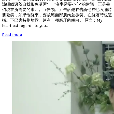
該繼續邁茨自我形象演習*。 “沒事需要小心”的建議，正是魯
伯現在所需要的東西。（停頓。）告訴他在告訴他在他入睡時
要微笑，如果他醒來，要放鬆面部肌肉並微笑。在醒著時也這
樣。下巴應特別放鬆。這有一種磨牙的傾向。 原文：My
heartiest regards to you...
Read more