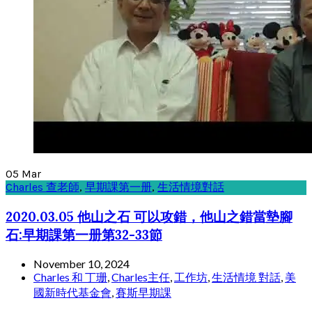
05
Mar
Charles 查老師
,
早期課第一册
,
生活情境對話
2020.03.05 他山之石 可以攻錯，他山之錯當墊腳
石:早期課第一册第32-33節
November 10, 2024
Charles 和 丁珊
,
Charles主任
,
工作坊
,
生活情境 對話
,
美
國新時代基金會
,
賽斯早期課