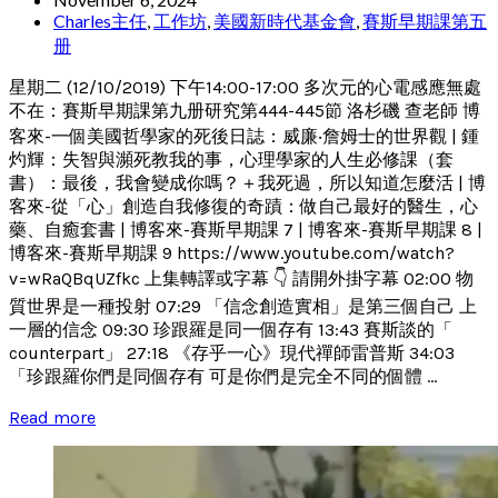
Charles主任
,
工作坊
,
美國新時代基金會
,
賽斯早期課第五
册
星期二 (12/10/2019) 下午14:00-17:00 多次元的心電感應無處
不在：賽斯早期課第九册研究第444-445節 洛杉磯 查老師 博
客來-一個美國哲學家的死後日誌：威廉‧詹姆士的世界觀 | 鍾
灼輝：失智與瀕死教我的事，心理學家的人生必修課（套
書）：最後，我會變成你嗎？＋我死過，所以知道怎麼活 | 博
客來-從「心」創造自我修復的奇蹟：做自己最好的醫生，心
藥、自癒套書 | 博客來-賽斯早期課 7 | 博客來-賽斯早期課 8 |
博客來-賽斯早期課 9 https://www.youtube.com/watch?
v=wRaQBqUZfkc 上集轉譯或字幕 👇 請開外掛字幕 02:00 物
質世界是一種投射 07:29 「信念創造實相」是第三個自己 上
一層的信念 09:30 珍跟羅是同一個存有 13:43 賽斯談的「
counterpart」 27:18 《存乎一心》現代禪師雷普斯 34:03
「珍跟羅你們是同個存有 可是你們是完全不同的個體 ...
Read more