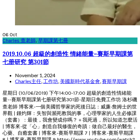
06
Oct
Charles 查老師
,
早期課第七冊
2019.10.06 超級的創造性 情緒能量–賽斯早期課第
七册研究 第301節
November 1, 2024
Charles主任
,
工作坊
,
美國新時代基金會
,
賽斯早期課
星期日 (10/06/2019) 下午14:00-17:00 超級的創造性情緒能
量--賽斯早期課第七册研究第301節-星期日免費工作坊 洛杉磯
查老師 博客來-一個美國哲學家的死後日誌：威廉‧詹姆士的世
界觀 | 鍾灼輝：失智與瀕死教我的事，心理學家的人生必修課
（套書）：最後，我會變成你嗎？＋我死過，所以知道怎麼活
| 博客來-從「心」創造自我修復的奇蹟：做自己最好的醫生，
心藥、自癒套書 | 博客來-賽斯早期課 7 | 博客來-賽斯早期課
8 | 博客來-賽斯早期課 9 https://www.youtube.com/watch?