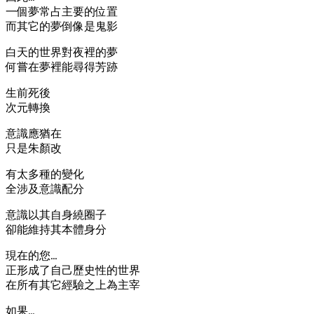
一個夢常占主要的位置
而其它的夢倒像是鬼影
白天的世界對夜裡的夢
何嘗在夢裡能尋得芳跡
生前死後
次元轉換
意識應猶在
只是朱顏改
有太多種的變化
全涉及意識配分
意識以其自身繞圈子
卻能維持其本體身分
現在的您…
正形成了自己歷史性的世界
在所有其它經驗之上為主宰
如果…