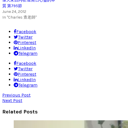
偉大來自內在:星斯日心靈的本
質 第795節
June 24, 2012
In "Charles 查老師"
Facebook
Twitter
Pinterest
LinkedIn
Telegram
Facebook
Twitter
Pinterest
LinkedIn
Telegram
Previous Post
Next Post
Related Posts