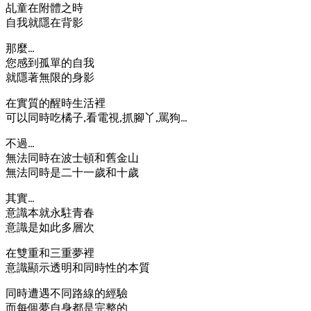
乩童在附體之時
自我就隱在背影
那麼…
您感到孤單的自我
就隱著無限的身影
在實質的醒時生活裡
可以同時吃橘子,看電視,抓腳丫,罵狗…
不過…
無法同時在波士頓和舊金山
無法同時是二十一歲和十歲
其實…
意識本就永駐青春
意識是如此多層次
在雙重和三重夢裡
意識顯示透明和同時性的本質
同時遭遇不同路線的經驗
而每個夢自身都是完整的