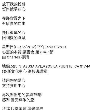
放下我的扮相
暫停競爭的心
在那背景之下
有珍貴的自由
掙脫孤單的心
回到愛的圓融
星斯日(06/17/2012) 下午14:00-17:00
心靈的本質 讀書會 第794-5節
由 Charles 導讀
地點:525 N. AZUSA AVE,#205 LA PUENTE, CA 91744
(賽斯文化中心 洛杉磯講堂)
請用您的愛心
支持賽斯中心
再次謝謝您的參與鼓勵!
感謝 倍受尊敬的您!
祝福 快樂美麗 與愛同行