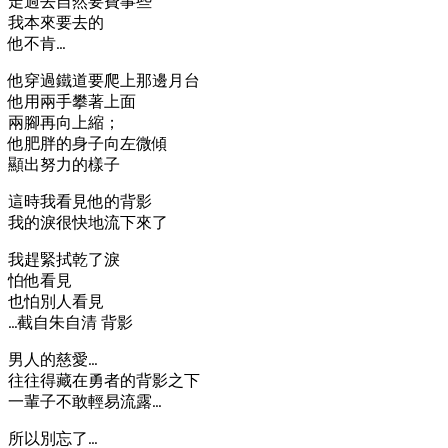
走過去自然要費事些
我本來要去的
他不肯…
他穿過鐵道要爬上那邊月台
他用兩手攀著上面
兩腳再向上縮；
他肥胖的身子向左微傾
顯出努力的樣子
這時我看見他的背影
我的淚很快地流下來了
我趕緊拭乾了淚
怕他看見
也怕別人看見
…截自朱自清 背影
男人的慈愛…
往往得藏在勇者的背影之下
一輩子不敢輕易流露…
所以別忘了…