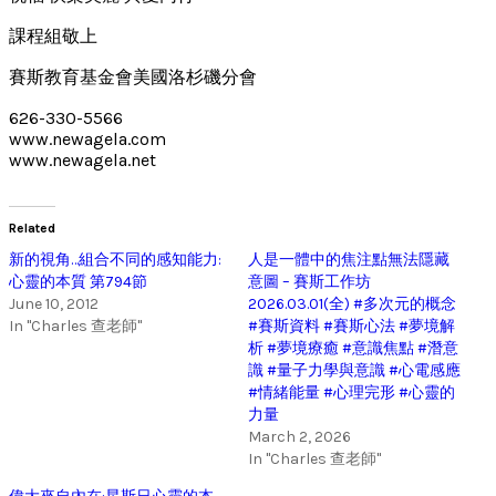
課程組敬上
賽斯教育基金會美國洛杉磯分會
626-330-5566
www.newagela.com
www.newagela.net
Related
新的視角…組合不同的感知能力:
人是一體中的焦注點無法隱藏
心靈的本質 第794節
意圖 – 賽斯工作坊
June 10, 2012
2026.03.01(全) #多次元的概念
In "Charles 查老師"
#賽斯資料 #賽斯心法 #夢境解
析 #夢境療癒 #意識焦點 #潛意
識 #量子力學與意識 #心電感應
#情緒能量 #心理完形 #心靈的
力量
March 2, 2026
In "Charles 查老師"