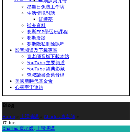
早期課第九冊
星期日免費工作坊
生活情境對話
紅樓夢
補充資料
賽斯ESP學習班課程
賽斯漫談
賽斯隱私刪除課程
影音頻道及下載專區
查老師音檔下載本站
YouTube 主要頻道
YouTube 經典影藏
查叔讀書會舊音檔
美國新時代基金會
心靈宇宙連結
Blog
Home
»
上課演講
»
Charles 查老師
»
17
Jun
Charles 查老師
,
上課演講