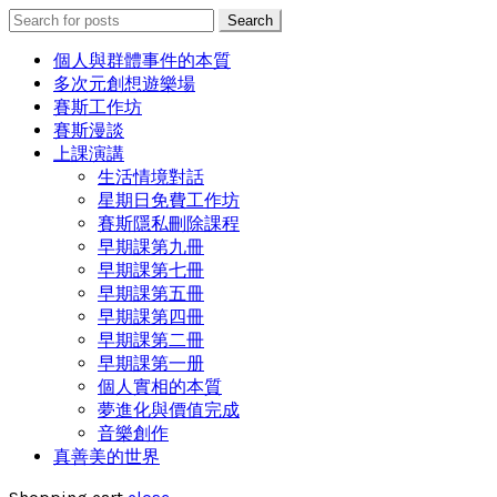
Search
Search
for:
個人與群體事件的本質
多次元創想遊樂場
賽斯工作坊
賽斯漫談
上課演講
生活情境對話
星期日免費工作坊
賽斯隱私刪除課程
早期課第九冊
早期課第七冊
早期課第五冊
早期課第四冊
早期課第二冊
早期課第一册
個人實相的本質
夢進化與價值完成
音樂創作
真善美的世界