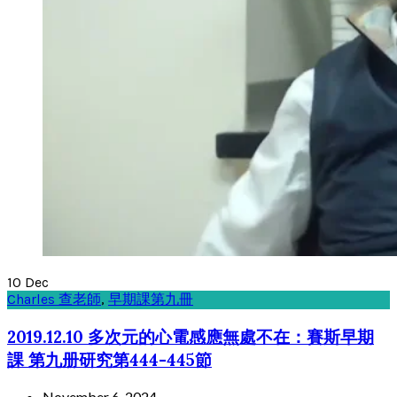
10
Dec
Charles 查老師
,
早期課第九冊
2019.12.10 多次元的心電感應無處不在：賽斯早期
課 第九册研究第444-445節
November 6, 2024