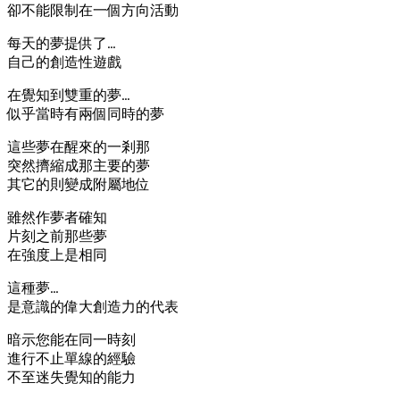
卻不能限制在一個方向活動
每天的夢提供了…
自己的創造性遊戲
在覺知到雙重的夢…
似乎當時有兩個同時的夢
這些夢在醒來的一剎那
突然擠縮成那主要的夢
其它的則變成附屬地位
雖然作夢者確知
片刻之前那些夢
在強度上是相同
這種夢…
是意識的偉大創造力的代表
暗示您能在同一時刻
進行不止單線的經驗
不至迷失覺知的能力