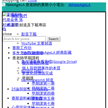
Shopping cart
close
NewAgeLA 查老師的賽斯小小電台:
@NewAgeLA
關於我們
影音頻道及下載專區
close
影音下載
Search
Search
for:
YouTube 主要頻道
賽斯工作坊
YouTube NewAgeLA 經典影藏
多次元創想遊樂場
查老師早期課程
查叔讀書會舊音檔(Google Drive)
個人實相的本質
個人與群體事件的本質
Bilibili (B站)
夢進化與價值完成
早期課
Ganjingworld 頻道
早期課第一册
早期課第二冊
討論與留言 FB Group
早期課第四冊
賽斯資料相關年表
早期課第五冊
早期課第七冊
心靈宇宙連結