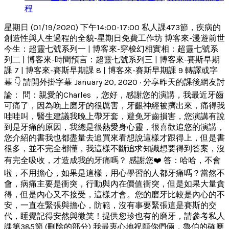
程
星期日 (01/19/2020) 下午14:00-17:00 私人課473節，疾病的
創造性與人生過程的全貌-星期日免費工作坊 博客來-漫遊前世
今生：超靈七號系列一 | 博客來-穿梭幻相實相：超靈七號系
列二 | 博客來-時間預言：超靈七號系列三 | 博客來-賽斯早期
課 7 | 博客來-賽斯早期課 8 | 博客來-賽斯早期課 9 轉譯或字
幕 👇 請開外掛字幕 January 20, 2020 · 分享昨天的課後網友討
論： 問：親愛的Charles ，您好，感謝您的演講，我最近牙齒
可痛了，因為晚上磨牙的很厲害，牙齦神經被擠出來，痛得我
哇哇叫，醫生建議我晚上帶牙套，避免牙齒損害，您演講有說
到是牙痛的原因，我總是很熱愛身心靈，很喜歡追您的演講，
您介紹的書我也都盡量去追買來看想說這樣才跟得上，但是書
很多，並不完全都懂，我這樣不斷追求知識想要得到答案，沒
有完全吸收，才造成我的牙痛嗎？ 感謝您❤️ 答：哈哈，不會
啦，不用擔心，如果是這樣，用心學習的人都牙痛嗎？當然不
會，病痛主要是衝突，行動與內在價值衝突，但是如果大量貪
得，但是內心又不接受，這樣才會。您的磨牙比較是內心的不
安，一直在緊張與擔心，防範，沒有事要緊張這是賽斯的交
代，睡覺記得安然與微笑！提供您珍也有的磨牙，請參考私人
課第385節 (刪除的部分) 我最衷心地祝願你們倆，魯伯的確應