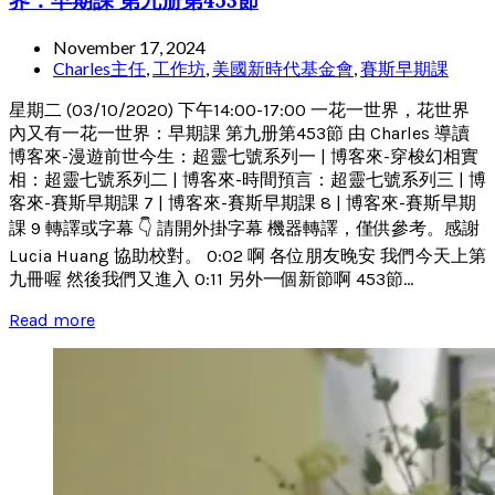
November 17, 2024
Charles主任
,
工作坊
,
美國新時代基金會
,
賽斯早期課
星期二 (03/10/2020) 下午14:00-17:00 一花一世界，花世界
內又有一花一世界：早期課 第九册第453節 由 Charles 導讀
博客來-漫遊前世今生：超靈七號系列一 | 博客來-穿梭幻相實
相：超靈七號系列二 | 博客來-時間預言：超靈七號系列三 | 博
客來-賽斯早期課 7 | 博客來-賽斯早期課 8 | 博客來-賽斯早期
課 9 轉譯或字幕 👇 請開外掛字幕 機器轉譯，僅供參考。感謝
Lucia Huang 協助校對。 0:02 啊 各位朋友晚安 我們今天上第
九冊喔 然後我們又進入 0:11 另外一個新節啊 453節...
Read more