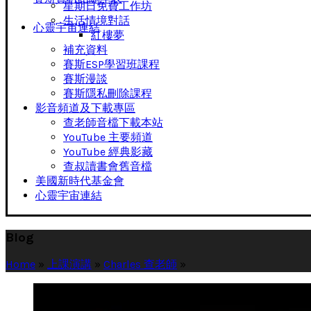
星期日免費工作坊
生活情境對話
心靈宇宙連結
紅樓夢
補充資料
賽斯ESP學習班課程
賽斯漫談
賽斯隱私刪除課程
影音頻道及下載專區
查老師音檔下載本站
YouTube 主要頻道
YouTube 經典影藏
查叔讀書會舊音檔
美國新時代基金會
心靈宇宙連結
Blog
Home
»
上課演講
»
Charles 查老師
»