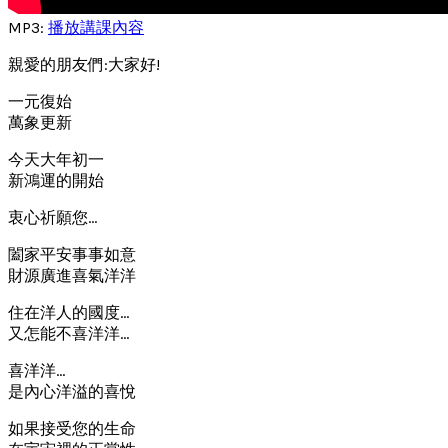
MP3:
播放講課內容
親愛的朋友們:大家好!
一元復始
萬象更新
今天大年初一
新鴻運的開始
衷心祈願您…
闔家平安事事如意
財源廣進喜氣洋洋
住在洋人的國度…
又怎能不喜洋洋…
喜洋洋…
是內心洋溢的喜悅
如果接受您的生命