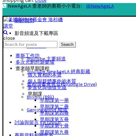
Shopping cart
close
NewAgeLA 查老師的賽斯小小電台:
@NewAgeLA
關於我們
影音頻道及下載專區
close
Search
Search
影音下載
for:
賽斯工作坊
YouTube 主要頻道
多次元創想遊樂場
查老師早期課程
YouTube NewAgeLA 經典影藏
個人實相的本質
個人與群體事件的本質
查叔讀書會舊音檔(Google Drive)
夢進化與價值完成
早期課
Bilibili (B站)
早期課第一册
早期課第二冊
Ganjingworld 頻道
早期課第四冊
早期課第五冊
討論與留言 FB Group
早期課第七冊
早期課第九冊
賽斯資料相關年表