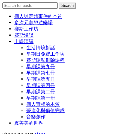
Search
Search
for:
個人與群體事件的本質
多次元創想遊樂場
賽斯工作坊
賽斯漫談
上課演講
生活情境對話
星期日免費工作坊
賽斯隱私刪除課程
早期課第九冊
早期課第七冊
早期課第五冊
早期課第四冊
早期課第二冊
早期課第一册
個人實相的本質
夢進化與價值完成
音樂創作
真善美的世界