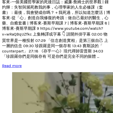
客來-一個美國哲學家的死後日誌：威廉‧詹姆士的世界觀 | 鍾
灼輝：失智與瀕死教我的事，心理學家的人生必修課（套
書）：最後，我會變成你嗎？＋我死過，所以知道怎麼活 | 博
客來-從「心」創造自我修復的奇蹟：做自己最好的醫生，心
藥、自癒套書 | 博客來-賽斯早期課 7 | 博客來-賽斯早期課 8 |
博客來-賽斯早期課 9 https://www.youtube.com/watch?
v=wRaQBqUZfkc 上集轉譯或字幕 👇 請開外掛字幕 02:00 物
質世界是一種投射 07:29 「信念創造實相」是第三個自己 上
一層的信念 09:30 珍跟羅是同一個存有 13:43 賽斯談的「
counterpart」 27:18 《存乎一心》現代禪師雷普斯 34:03
「珍跟羅你們是同個存有 可是你們是完全不同的個體 ...
Read more