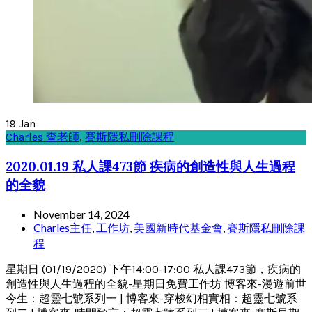
19
Jan
Charles 查老師
,
賽斯隱私刪除課程
2020.01.19 私人課473節 疾病的創造性與人生過程
的全貌
November 14, 2024
Charles主任
,
工作坊
,
美國新時代基金會
,
賽斯隱私刪除課
程
星期日 (01/19/2020) 下午14:00-17:00 私人課473節，疾病的
創造性與人生過程的全貌-星期日免費工作坊 博客來-漫遊前世
今生：超靈七號系列一 | 博客來-穿梭幻相實相：超靈七號系