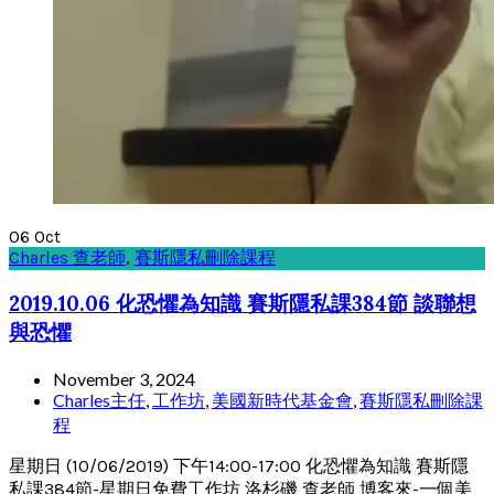
06
Oct
Charles 查老師
,
賽斯隱私刪除課程
2019.10.06 化恐懼為知識 賽斯隱私課384節 談聯想
與恐懼
November 3, 2024
Charles主任
,
工作坊
,
美國新時代基金會
,
賽斯隱私刪除課
程
星期日 (10/06/2019) 下午14:00-17:00 化恐懼為知識 賽斯隱
私課384節-星期日免費工作坊 洛杉磯 查老師 博客來-一個美