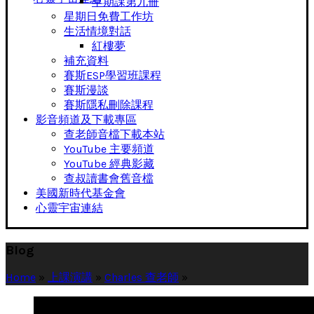
早期課第九冊
星期日免費工作坊
生活情境對話
紅樓夢
補充資料
賽斯ESP學習班課程
賽斯漫談
賽斯隱私刪除課程
影音頻道及下載專區
查老師音檔下載本站
YouTube 主要頻道
YouTube 經典影藏
查叔讀書會舊音檔
美國新時代基金會
心靈宇宙連結
Blog
Home
»
上課演講
»
Charles 查老師
»