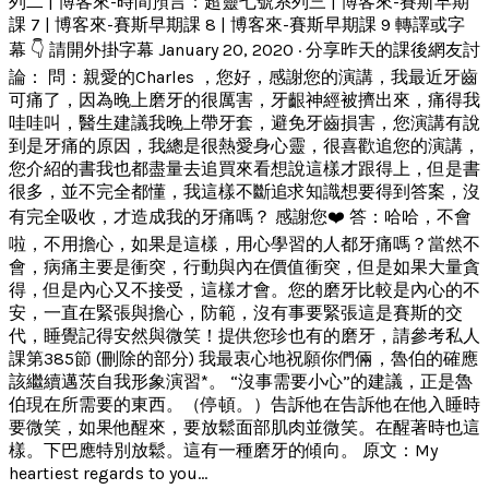
列二 | 博客來-時間預言：超靈七號系列三 | 博客來-賽斯早期
課 7 | 博客來-賽斯早期課 8 | 博客來-賽斯早期課 9 轉譯或字
幕 👇 請開外掛字幕 January 20, 2020 · 分享昨天的課後網友討
論： 問：親愛的Charles ，您好，感謝您的演講，我最近牙齒
可痛了，因為晚上磨牙的很厲害，牙齦神經被擠出來，痛得我
哇哇叫，醫生建議我晚上帶牙套，避免牙齒損害，您演講有說
到是牙痛的原因，我總是很熱愛身心靈，很喜歡追您的演講，
您介紹的書我也都盡量去追買來看想說這樣才跟得上，但是書
很多，並不完全都懂，我這樣不斷追求知識想要得到答案，沒
有完全吸收，才造成我的牙痛嗎？ 感謝您❤️ 答：哈哈，不會
啦，不用擔心，如果是這樣，用心學習的人都牙痛嗎？當然不
會，病痛主要是衝突，行動與內在價值衝突，但是如果大量貪
得，但是內心又不接受，這樣才會。您的磨牙比較是內心的不
安，一直在緊張與擔心，防範，沒有事要緊張這是賽斯的交
代，睡覺記得安然與微笑！提供您珍也有的磨牙，請參考私人
課第385節 (刪除的部分) 我最衷心地祝願你們倆，魯伯的確應
該繼續邁茨自我形象演習*。 “沒事需要小心”的建議，正是魯
伯現在所需要的東西。（停頓。）告訴他在告訴他在他入睡時
要微笑，如果他醒來，要放鬆面部肌肉並微笑。在醒著時也這
樣。下巴應特別放鬆。這有一種磨牙的傾向。 原文：My
heartiest regards to you...