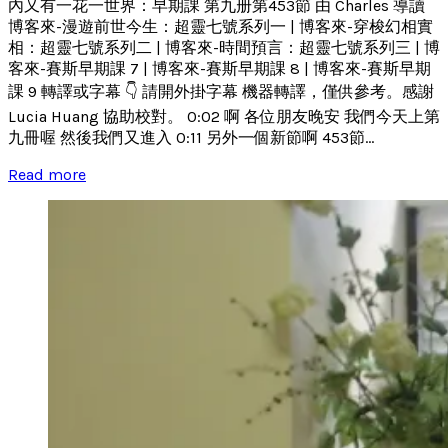
內又有一花一世界：早期課 第九册第453節 由 Charles 導讀
博客來-漫遊前世今生：超靈七號系列一 | 博客來-穿梭幻相實
相：超靈七號系列二 | 博客來-時間預言：超靈七號系列三 | 博
客來-賽斯早期課 7 | 博客來-賽斯早期課 8 | 博客來-賽斯早期
課 9 轉譯或字幕 👇 請開外掛字幕 機器轉譯，僅供參考。感謝
Lucia Huang 協助校對。 0:02 啊 各位朋友晚安 我們今天上第
九冊喔 然後我們又進入 0:11 另外一個新節啊 453節...
Read more