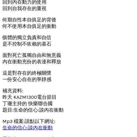
回到內在動力的使用
回到自我存在的重視
何期自性本自俱足的背後
何不使用本自俱足的衝動
個體的獨立負責和自信
是不控制不依賴的基石
面對死亡孤獨自由和無意義
內在衝動充份的表達和釋放
這是對存在的終極關懷
一份安心自在的寧靜感
補充資料:
昨天 KAZM1300電台節目
丁珊主持的 快樂聯合國
題目:生命的信心:談內在衝動
Mp3 檔案:請點以下網址:
生命的信心:談內在衝動