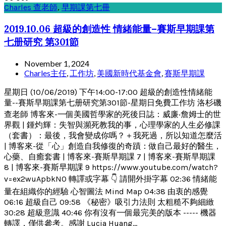
Charles 查老師
,
早期課第七冊
2019.10.06 超級的創造性 情緒能量–賽斯早期課第
七册研究 第301節
November 1, 2024
Charles主任
,
工作坊
,
美國新時代基金會
,
賽斯早期課
星期日 (10/06/2019) 下午14:00-17:00 超級的創造性情緒能
量--賽斯早期課第七册研究第301節-星期日免費工作坊 洛杉磯
查老師 博客來-一個美國哲學家的死後日誌：威廉‧詹姆士的世
界觀 | 鍾灼輝：失智與瀕死教我的事，心理學家的人生必修課
（套書）：最後，我會變成你嗎？＋我死過，所以知道怎麼活
| 博客來-從「心」創造自我修復的奇蹟：做自己最好的醫生，
心藥、自癒套書 | 博客來-賽斯早期課 7 | 博客來-賽斯早期課
8 | 博客來-賽斯早期課 9 https://www.youtube.com/watch?
v=ex2wuApbkN0 轉譯或字幕 👇 請開外掛字幕 02:36 情緒能
量在組織你的經驗 心智圖法 Mind Map 04:38 由衷的感覺
06:16 超級自己 09:58 《秘密》吸引力法則 太粗糙不夠細緻
30:28 超級意識 40:46 你有沒有一個最完美的版本 ----- 機器
轉譯，僅供參考。感謝 Lucia Huang...