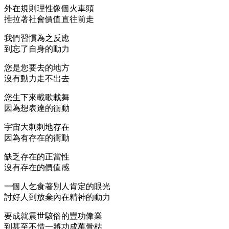
外在規則理性像個火車頭
推拉著社會價值直往前走
我們習慣為之反應
到忘了自身的動力
您是您要去的地方
沒有動力走不出去
您生下來載歌載舞
因為想表達的衝動
宇宙大剌剌地存在
因為有存在的衝動
缺乏存在的正當性
沒有存在的價值感
一個人乞食著別人肯定的眼光
討好人到放棄內在精神的動力
要成就震世駭俗的豐功偉業
到甚至不惜一將功成萬骨枯