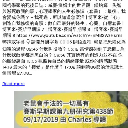
國哲學家的死後日誌：威廉‧詹姆士的世界觀 | 鍾灼輝：失智
與瀕死教我的事，心理學家的人生必修課（套書）：最後，我
會變成你嗎？＋我死過，所以知道怎麼活 | 博客來-從「心」
創造自我修復的奇蹟：做自己最好的醫生，心藥、自癒套書 |
博客來-賽斯早期課 7 | 博客來-賽斯早期課 8 | 博客來-賽斯早
期課 9 https://www.youtube.com/watch?v=nMB2WaHsrns
轉譯或字幕 👇 請開外掛字幕 00:05 開悟過程: 就是把恐懼化為
知識的過程 02:45 什麽叫投胎？ 05:12 當情感碰到了恐懼... 為
什麽我做夢都是黑白的？ 06:56 其實所有的創造力並不在 你
的腦袋裏面 13:05 觀照你自己的情緒能量 或你的情感狀態
14:16 最大的「接受」是什麽？ 17:02 談到第88節的潛意識七
個階層 27:08...
Read more