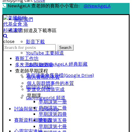
Shopping cart
close
NewAgeLA 查老師的賽斯小小電台:
@NewAgeLA
關於我們
影音頻道及下載專區
close
影音下載
Search
Search
for:
YouTube 主要頻道
賽斯工作坊
YouTube NewAgeLA 經典影藏
多次元創想遊樂場
查老師早期課程
查叔讀書會舊音檔(Google Drive)
個人實相的本質
個人與群體事件的本質
Bilibili (B站)
夢進化與價值完成
早期課
Ganjingworld 頻道
早期課第一册
早期課第二冊
討論與留言 FB Group
早期課第四冊
賽斯資料相關年表
早期課第五冊
早期課第七冊
心靈宇宙連結