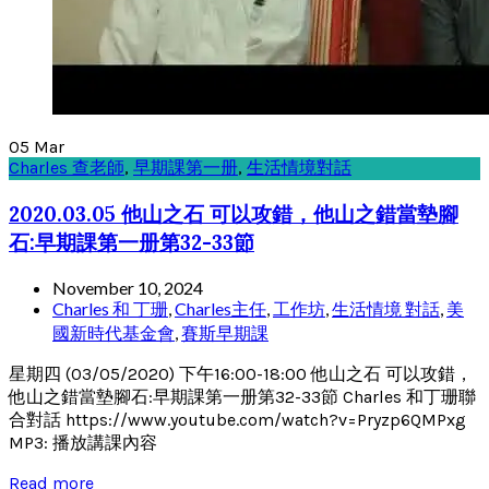
05
Mar
Charles 查老師
,
早期課第一册
,
生活情境對話
2020.03.05 他山之石 可以攻錯，他山之錯當墊腳
石:早期課第一册第32-33節
November 10, 2024
Charles 和 丁珊
,
Charles主任
,
工作坊
,
生活情境 對話
,
美
國新時代基金會
,
賽斯早期課
星期四 (03/05/2020) 下午16:00-18:00 他山之石 可以攻錯，
他山之錯當墊腳石:早期課第一册第32-33節 Charles 和丁珊聯
合對話 https://www.youtube.com/watch?v=Pryzp6QMPxg
MP3: 播放講課內容
Read more