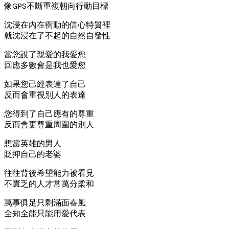
像GPS不斷重複朝向行動目標
沈浸在內在衝動的信心特質裡
就沈浸在了不起的自然自發性
當您說了親愛的我愛您
回應多數會是我也愛您
如果您己經表達了自己
反而會重視別人的表達
您得到了自己應有的尊重
反而會更尊重周圍的別人
想當英雄的男人
貶抑自己的老婆
往往背後希望能力被看見
不匱乏的人才常萬分柔和
萬事俱足只剩滿面春風
全知全能只能用愛代表