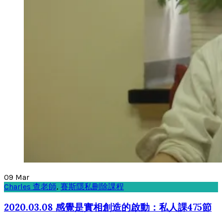
09
Mar
Charles 查老師
,
賽斯隱私刪除課程
2020.03.08 感覺是實相創造的啟動：私人課475節