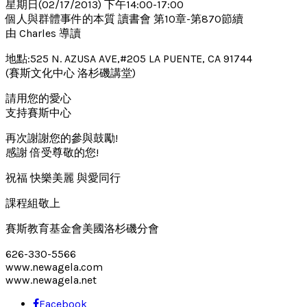
星期日(02/17/2013) 下午14:00-17:00
個人與群體事件的本質 讀書會 第10章-第870節續
由 Charles 導讀
地點:525 N. AZUSA AVE,#205 LA PUENTE, CA 91744
(賽斯文化中心 洛杉磯講堂)
請用您的愛心
支持賽斯中心
再次謝謝您的參與鼓勵!
感謝 倍受尊敬的您!
祝福 快樂美麗 與愛同行
課程組敬上
賽斯教育基金會美國洛杉磯分會
626-330-5566
www.newagela.com
www.newagela.net
Facebook