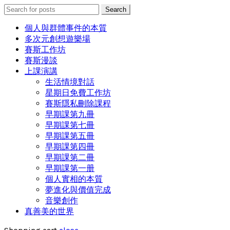
Search
Search
for:
個人與群體事件的本質
多次元創想遊樂場
賽斯工作坊
賽斯漫談
上課演講
生活情境對話
星期日免費工作坊
賽斯隱私刪除課程
早期課第九冊
早期課第七冊
早期課第五冊
早期課第四冊
早期課第二冊
早期課第一册
個人實相的本質
夢進化與價值完成
音樂創作
真善美的世界