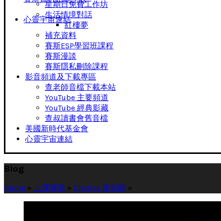
星期日免費工作坊
生活情境對話
心靈宇宙連結
紅樓夢
補充資料
賽斯ESP學習班課程
賽斯漫談
賽斯隱私刪除課程
影音頻道及下載專區
查老師音檔下載本站
YouTube 主要頻道
YouTube 經典影藏
查叔讀書會舊音檔
美國新時代基金會
心靈宇宙連結
Blog
Home
»
上課演講
»
Charles 查老師
»