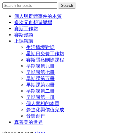
Search
Search
for:
個人與群體事件的本質
多次元創想遊樂場
賽斯工作坊
賽斯漫談
上課演講
生活情境對話
星期日免費工作坊
賽斯隱私刪除課程
早期課第九冊
早期課第七冊
早期課第五冊
早期課第四冊
早期課第二冊
早期課第一册
個人實相的本質
夢進化與價值完成
音樂創作
真善美的世界