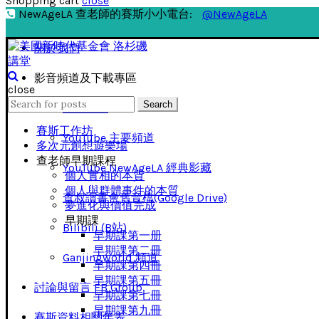
Shopping cart
close
NewAgeLA 查老師的賽斯小小電台:
@NewAgeLA
關於我們
影音頻道及下載專區
close
Search
Search
影音下載
for:
賽斯工作坊
YouTube 主要頻道
多次元創想遊樂場
查老師早期課程
YouTube NewAgeLA 經典影藏
個人實相的本質
個人與群體事件的本質
查叔讀書會舊音檔(Google Drive)
夢進化與價值完成
早期課
Bilibili (B站)
早期課第一册
早期課第二冊
Ganjingworld 頻道
早期課第四冊
早期課第五冊
討論與留言 FB Group
早期課第七冊
早期課第九冊
賽斯資料相關年表