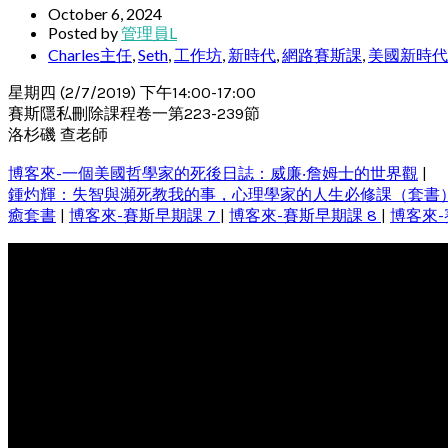
October 6, 2024
Posted by
管理員L
Charles主任
,
Seth
,
工作坊
,
新時代
,
網路賽斯課
,
美國新時代
星期四 (2/7/2019) 下午14:00-17:00
賽斯隱私刪除課程卷一第223-239節
洛杉磯 查老師
博客來-一個美國哲學家的死後日誌：威廉‧詹姆士的世界觀
|
鍾灼輝：失智與瀕死教我的事，心理學家的人生必修課（套書
癒套書
|
博客來-賽斯早期課 7
|
博客來-賽斯早期課 8
|
博客來-