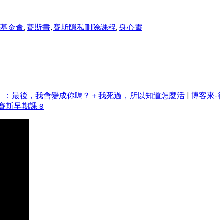
基金會
,
賽斯書
,
賽斯隱私刪除課程
,
身心靈
）：最後，我會變成你嗎？＋我死過，所以知道怎麼活
|
博客來
賽斯早期課 9