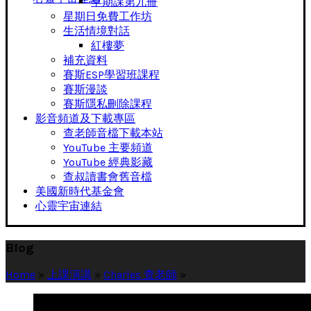
早期課第九冊
星期日免費工作坊
生活情境對話
紅樓夢
補充資料
賽斯ESP學習班課程
賽斯漫談
賽斯隱私刪除課程
影音頻道及下載專區
查老師音檔下載本站
YouTube 主要頻道
YouTube 經典影藏
查叔讀書會舊音檔
美國新時代基金會
心靈宇宙連結
Blog
Home
»
上課演講
»
Charles 查老師
»