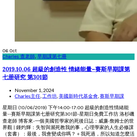
06
Oct
Charles 查老師
,
早期課第七冊
2019.10.06 超級的創造性 情緒能量–賽斯早期課第
七册研究 第301節
November 1, 2024
Charles主任
,
工作坊
,
美國新時代基金會
,
賽斯早期課
星期日 (10/06/2019) 下午14:00-17:00 超級的創造性情緒能
量--賽斯早期課第七册研究第301節-星期日免費工作坊 洛杉磯
查老師 博客來-一個美國哲學家的死後日誌：威廉‧詹姆士的世
界觀 | 鍾灼輝：失智與瀕死教我的事，心理學家的人生必修課
（套書）：最後，我會變成你嗎？＋我死過，所以知道怎麼活