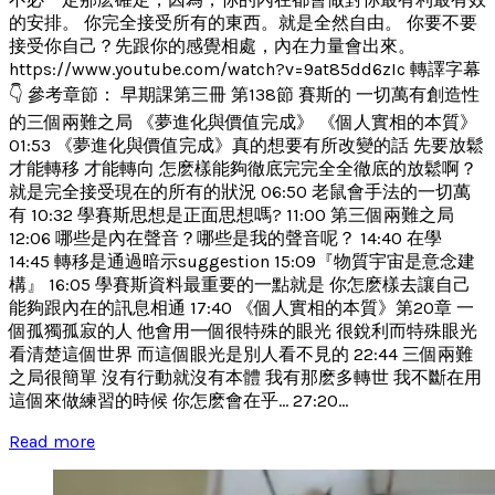
的安排。 你完全接受所有的東西。就是全然自由。 你要不要
接受你自己？先跟你的感覺相處，內在力量會出來。
https://www.youtube.com/watch?v=9at85dd6zIc 轉譯字幕
👇 參考章節： 早期課第三冊 第138節 賽斯的 一切萬有創造性
的三個兩難之局 《夢進化與價值完成》 《個人實相的本質》
01:53 《夢進化與價值完成》真的想要有所改變的話 先要放鬆
才能轉移 才能轉向 怎麽樣能夠徹底完完全全徹底的放鬆啊？
就是完全接受現在的所有的狀況 06:50 老鼠會手法的一切萬
有 10:32 學賽斯思想是正面思想嗎? 11:00 第三個兩難之局
12:06 哪些是內在聲音？哪些是我的聲音呢？ 14:40 在學
14:45 轉移是通過暗示suggestion 15:09『物質宇宙是意念建
構』 16:05 學賽斯資料最重要的一點就是 你怎麽樣去讓自己
能夠跟內在的訊息相通 17:40 《個人實相的本質》第20章 一
個孤獨孤寂的人 他會用一個很特殊的眼光 很銳利而特殊眼光
看清楚這個世界 而這個眼光是別人看不見的 22:44 三個兩難
之局很簡單 沒有行動就沒有本體 我有那麽多轉世 我不斷在用
這個來做練習的時候 你怎麽會在乎... 27:20...
Read more