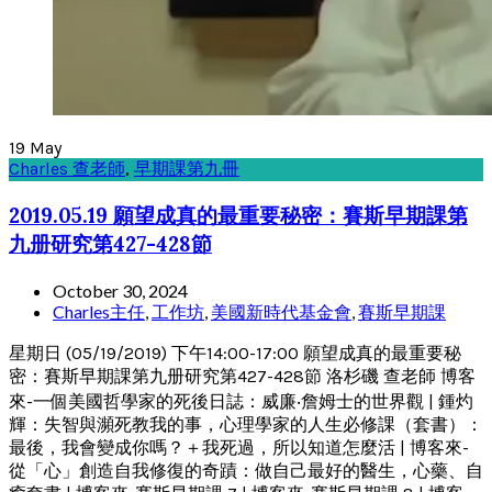
19
May
Charles 查老師
,
早期課第九冊
2019.05.19 願望成真的最重要秘密：賽斯早期課第
九册研究第427-428節
October 30, 2024
Charles主任
,
工作坊
,
美國新時代基金會
,
賽斯早期課
星期日 (05/19/2019) 下午14:00-17:00 願望成真的最重要秘
密：賽斯早期課第九册研究第427-428節 洛杉磯 查老師 博客
來-一個美國哲學家的死後日誌：威廉‧詹姆士的世界觀 | 鍾灼
輝：失智與瀕死教我的事，心理學家的人生必修課（套書）：
最後，我會變成你嗎？＋我死過，所以知道怎麼活 | 博客來-
從「心」創造自我修復的奇蹟：做自己最好的醫生，心藥、自