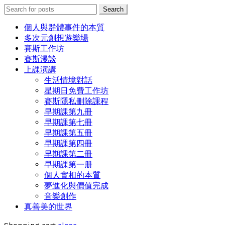
Search
Search
for:
個人與群體事件的本質
多次元創想遊樂場
賽斯工作坊
賽斯漫談
上課演講
生活情境對話
星期日免費工作坊
賽斯隱私刪除課程
早期課第九冊
早期課第七冊
早期課第五冊
早期課第四冊
早期課第二冊
早期課第一册
個人實相的本質
夢進化與價值完成
音樂創作
真善美的世界