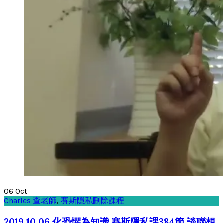
06
Oct
Charles 查老師
,
賽斯隱私刪除課程
2019.10.06 化恐懼為知識 賽斯隱私課384節 談聯想