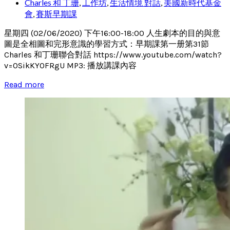
Charles 和 丁珊
,
工作坊
,
生活情境 對話
,
美國新時代基金
會
,
賽斯早期課
星期四 (02/06/2020) 下午16:00-18:00 人生劇本的目的與意
圖是全相圖和完形意識的學習方式：早期課第一册第31節
Charles 和丁珊聯合對話 https://www.youtube.com/watch?
v=0SikKY0FRgU MP3: 播放講課內容
Read more