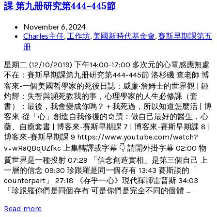
課 第九册研究第444-445節
November 6, 2024
Charles主任
,
工作坊
,
美國新時代基金會
,
賽斯早期課第五
册
星期二 (12/10/2019) 下午14:00-17:00 多次元的心電感應無處
不在：賽斯早期課第九册研究第444-445節 洛杉磯 查老師 博
客來-一個美國哲學家的死後日誌：威廉‧詹姆士的世界觀 | 鍾
灼輝：失智與瀕死教我的事，心理學家的人生必修課（套
書）：最後，我會變成你嗎？＋我死過，所以知道怎麼活 | 博
客來-從「心」創造自我修復的奇蹟：做自己最好的醫生，心
藥、自癒套書 | 博客來-賽斯早期課 7 | 博客來-賽斯早期課 8 |
博客來-賽斯早期課 9 https://www.youtube.com/watch?
v=wRaQBqUZfkc 上集轉譯或字幕 👇 請開外掛字幕 02:00 物
質世界是一種投射 07:29 「信念創造實相」是第三個自己 上
一層的信念 09:30 珍跟羅是同一個存有 13:43 賽斯談的「
counterpart」 27:18 《存乎一心》現代禪師雷普斯 34:03
「珍跟羅你們是同個存有 可是你們是完全不同的個體 ...
Read more