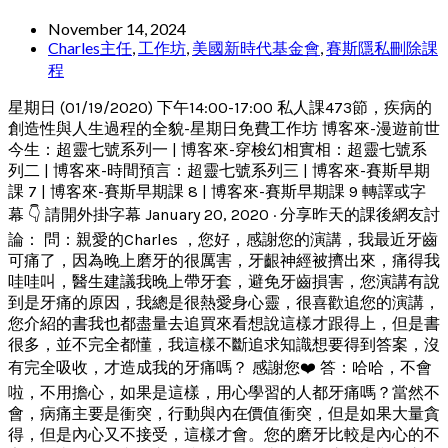
November 14, 2024
Charles主任
,
工作坊
,
美國新時代基金會
,
賽斯隱私刪除課
程
星期日 (01/19/2020) 下午14:00-17:00 私人課473節，疾病的
創造性與人生過程的全貌-星期日免費工作坊 博客來-漫遊前世
今生：超靈七號系列一 | 博客來-穿梭幻相實相：超靈七號系
列二 | 博客來-時間預言：超靈七號系列三 | 博客來-賽斯早期
課 7 | 博客來-賽斯早期課 8 | 博客來-賽斯早期課 9 轉譯或字
幕 👇 請開外掛字幕 January 20, 2020 · 分享昨天的課後網友討
論： 問：親愛的Charles ，您好，感謝您的演講，我最近牙齒
可痛了，因為晚上磨牙的很厲害，牙齦神經被擠出來，痛得我
哇哇叫，醫生建議我晚上帶牙套，避免牙齒損害，您演講有說
到是牙痛的原因，我總是很熱愛身心靈，很喜歡追您的演講，
您介紹的書我也都盡量去追買來看想說這樣才跟得上，但是書
很多，並不完全都懂，我這樣不斷追求知識想要得到答案，沒
有完全吸收，才造成我的牙痛嗎？ 感謝您❤️ 答：哈哈，不會
啦，不用擔心，如果是這樣，用心學習的人都牙痛嗎？當然不
會，病痛主要是衝突，行動與內在價值衝突，但是如果大量貪
得，但是內心又不接受，這樣才會。您的磨牙比較是內心的不