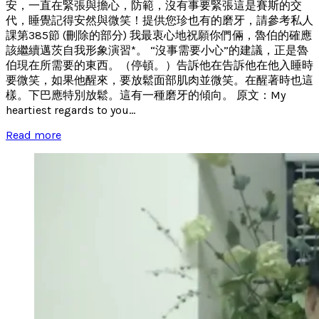
安，一直在緊張與擔心，防範，沒有事要緊張這是賽斯的交
代，睡覺記得安然與微笑！提供您珍也有的磨牙，請參考私人
課第385節 (刪除的部分) 我最衷心地祝願你們倆，魯伯的確應
該繼續邁茨自我形象演習*。 “沒事需要小心”的建議，正是魯
伯現在所需要的東西。（停頓。）告訴他在告訴他在他入睡時
要微笑，如果他醒來，要放鬆面部肌肉並微笑。在醒著時也這
樣。下巴應特別放鬆。這有一種磨牙的傾向。 原文：My
heartiest regards to you...
Read more