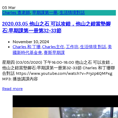
05
Mar
Charles 查老師
,
早期課第一册
,
生活情境對話
2020.03.05 他山之石 可以攻錯，他山之錯當墊腳
石:早期課第一册第32-33節
November 10, 2024
Charles 和 丁珊
,
Charles主任
,
工作坊
,
生活情境 對話
,
美
國新時代基金會
,
賽斯早期課
星期四 (03/05/2020) 下午16:00-18:00 他山之石 可以攻錯，
他山之錯當墊腳石:早期課第一册第32-33節 Charles 和丁珊聯
合對話 https://www.youtube.com/watch?v=Pryzp6QMPxg
MP3: 播放講課內容
Read more