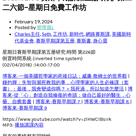
二六節–星期日免費工作坊
February 19, 2024
Posted by
管理員L
Charles主任
,
Seth
,
工作坊
,
新時代
,
網路賽斯課
,
美國新時
代基金會
,
賽斯早期課第五册
,
賽斯書
,
身心靈
星期日賽斯早期課第五册研究:時間 第226節
倒置時間系統 (inverted time system)
(02/04/2018) :14:00-17:00
博客來-一個美國哲學家的死後日誌：威廉‧詹姆士的世界觀
|
鍾灼輝：失智與瀕死教我的事，心理學家的人生必修課（套
書）：最後，我會變成你嗎？＋我死過，所以知道怎麼活
|
博
客來-從「心」創造自我修復的奇蹟：做自己最好的醫生，心
藥、自癒套書
|
博客來-賽斯早期課 7
|
博客來-賽斯早期課 8
|
博客來-賽斯早期課 9
https://www.youtube.com/watch?v=zlHWC1Bsirk
MP3:
播放講課內容