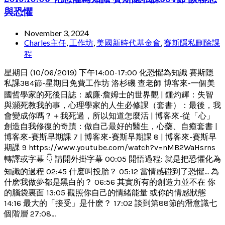
與恐懼
November 3, 2024
Charles主任
,
工作坊
,
美國新時代基金會
,
賽斯隱私刪除課
程
星期日 (10/06/2019) 下午14:00-17:00 化恐懼為知識 賽斯隱
私課384節-星期日免費工作坊 洛杉磯 查老師 博客來-一個美
國哲學家的死後日誌：威廉‧詹姆士的世界觀 | 鍾灼輝：失智
與瀕死教我的事，心理學家的人生必修課（套書）：最後，我
會變成你嗎？＋我死過，所以知道怎麼活 | 博客來-從「心」
創造自我修復的奇蹟：做自己最好的醫生，心藥、自癒套書 |
博客來-賽斯早期課 7 | 博客來-賽斯早期課 8 | 博客來-賽斯早
期課 9 https://www.youtube.com/watch?v=nMB2WaHsrns
轉譯或字幕 👇 請開外掛字幕 00:05 開悟過程: 就是把恐懼化為
知識的過程 02:45 什麽叫投胎？ 05:12 當情感碰到了恐懼... 為
什麽我做夢都是黑白的？ 06:56 其實所有的創造力並不在 你
的腦袋裏面 13:05 觀照你自己的情緒能量 或你的情感狀態
14:16 最大的「接受」是什麽？ 17:02 談到第88節的潛意識七
個階層 27:08...