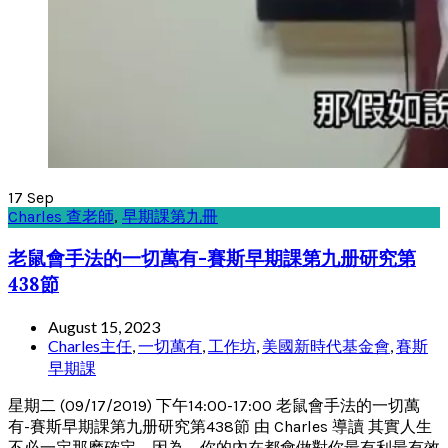
17
Sep
Charles 查老師
,
早期課第九冊
老鼠會手法的一切萬有-賽斯早期課第九册研究第
438節
August 15, 2023
Charles主任
,
一切萬有
,
工作坊
,
美國新時代基金會
,
賽斯
早期課
星期二 (09/17/2019) 下午14:00-17:00 老鼠會手法的一切萬
有-賽斯早期課第九册研究第438節 由 Charles 導讀 其實人生
不必一定那麽確定，因為，你的內在都會做對你最有利最有效