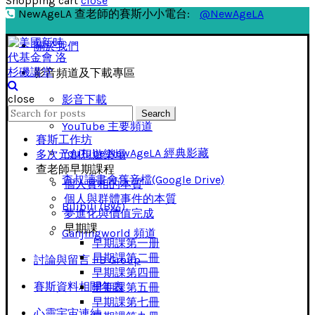
Shopping cart
close
NewAgeLA 查老師的賽斯小小電台:
@NewAgeLA
關於我們
影音頻道及下載專區
close
影音下載
Search
Search
for:
YouTube 主要頻道
賽斯工作坊
YouTube NewAgeLA 經典影藏
多次元創想遊樂場
查老師早期課程
查叔讀書會舊音檔(Google Drive)
個人實相的本質
個人與群體事件的本質
Bilibili (B站)
夢進化與價值完成
早期課
Ganjingworld 頻道
早期課第一册
早期課第二冊
討論與留言 FB Group
早期課第四冊
賽斯資料相關年表
早期課第五冊
早期課第七冊
心靈宇宙連結