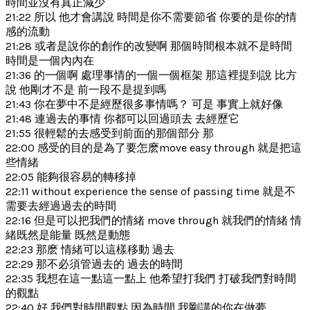
時間並沒有真正減少
21:22 所以 他才會講說 時間是你不需要節省 你要的是你的情
感的流動
21:28 或者是說你的創作的改變啊 那個時間根本就不是時間
時間是一個內內在
21:36 的一個啊 處理事情的一個一個框架 那這裡提到說 比方
說 他剛才不是 前一段不是提到嗎
21:43 你在夢中不是經歷很多事情嗎？ 可是 事實上就好像
21:48 連過去的事情 你都可以回過頭去 去經歷它
21:55 很輕鬆的去感受到前面的那個部分 那
22:00 感受的目的是為了要怎麽move easy through 就是把這
些情緒
22:05 能夠很容易的轉移掉
22:11 without experience the sense of passing time 就是不
需要去經過過去的時間
22:16 但是可以把我們的情緒 move through 就我們的情緒 情
緒既然是能量 既然是動態
22:23 那麽 情緒可以這樣移動 過去
22:29 那不必須管過去的 過去的時間
22:35 我想在這一點這一點上 他希望打我們 打破我們對時間
的觀點
22:40 好 我們對時間觀點 因為時間 我剛講的你在做夢