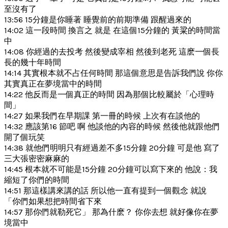
至沒有了
13:56 15分鐘是你睡著 睡覺前的前期準備 跟醒過來的
14:02 這一段時間 換言之 就是 在這個15分鐘的 黃粱的時間當
中
14:08 你經過的去投考 然後變成宰相 然後到老死 這麽一個長
長的幾十年時間
14:14 其實根本就不占任何時間 那這個意思是告訴我們說 你你
其實真正在夢境當中的時間
14:22 他反而是一個真正的時間 因為那個比較屬於「心理時
間」
14:27 如果我們在早期課 第一冊的時候 上次有在談他的
14:32 應該第16 節吧 啊 他談他的內容的時候 然後他就跟他們
開了個玩笑
14:38 就他們明明只有經過差不多15分鐘 20分鐘 可是他 寫了
三大張密密麻麻的
14:45 根本就不可能是15分鐘 20分鐘可以寫下來的 他說：我
縮短了你們的時間
14:51 那這樣講來講的話 所以他一直有提到一個觀念 就說
「你們如果想把時間省下來
14:57 那你們就勒死它」 那為什麽？ 你你去想 就好像你在夢
境當中