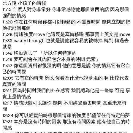
比方說 小孩子的時候
11:15 什麽人對你非常好 你非常感謝他那個東西的話 因為那個
強烈的情緒
11:20 你在任何時候你都可以輕鬆的 不需要時間 能夠立刻的把
他把那個那個
11:28 情緒強度move 他這裏是寫轉移啦 那事實上英文是move
11:35 easily through 也就是說他很容易的被轉掉 轉到 轉過去
就是
11:42 移動過去了 「所以任何特定的
11:49 夢可能會在其內部包含本身的時間 元素」
11:57 像這個資料都很深的啊 他的意思是說 你的情緒它有它自
己的時間觀
12:05 它有它的時間 所以 你看為什麽他說夢境的 啊 比較代表
真實的時間
12:11 因為時間對我們的外在感官 我們認為他是一條線 可是 事
實上是情情感
12:17 情感狀態可以讓你 能夠 不用經過過去時間 甚至未來時
間
12:24 你可以輕鬆的轉移那個情緒的強度 那儘管任何特定的夢
12:31 本身是沒有時間的因素 那沒有時間因素 他有他自己的時
間感