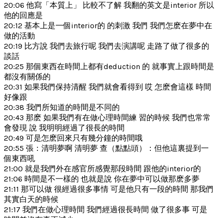
20:06 他寫「本質上」 比較不了解 我翻的英文是interior 所以
他的回應是
20:12 基本上是一個interior的 的刺激 我們 我們怎麽在夢中在
做的活動
20:19 比方說 我們去旅行呢 我們去演講呢 走路了做了很多的
談話
20:25 那個東西在時間上都有deduction 的 就事實上跟時間是
都沒有關係的
20:31 如果我們保持清醒 我們就會看得到 哎 怎麽會這樣 時間
好像跟
20:38 我們所知道的時間是不同的
20:43 那麽 如果我們有在做心理時間練 習的時候 我們也常常
會發現 說 我明明經過了很長的時間
20:49 可是怎麽回來只有幾分鐘的時間哦
20:55 張：清明夢啊 清明夢 查（點點頭）：但他這裏提到一
個東西吼
21:00 就是我們外在感官所感覺那段時間 跟他的interior的
21:06 時間是不一樣的 也就是說 你在夢中可以做那麽多夢
21:11 那可以做 很經過很多事情 可是他只有一段的時間 那我們
其實白天的時候
21:17 我們在做心理時間 我們經過很長時間 做了很多事 可是