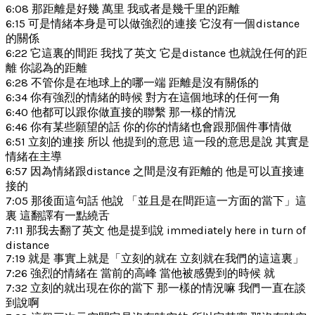
6:08 那距離是好幾 萬里 我或者是幾千里的距離
6:15 可是情緒本身是可以做強烈的連接 它沒有一個distance
的關係
6:22 它這裏的間距 我找了英文 它是distance 也就說任何的距
離 你認為的距離
6:28 不管你是在地球上的哪一端 距離是沒有關係的
6:34 你有強烈的情緒的時候 對方在這個地球的任何一角
6:40 他都可以跟你做直接的聯繫 那一樣的情況
6:46 你有某些願望的話 你的你的情緒也會跟那個件事情做
6:51 立刻的連接 所以 他提到的意思 這一段的意思是說 其實是
情緒在主導
6:57 因為情緒跟distance 之間是沒有距離的 他是可以直接連
接的
7:05 那後面這句話 他說 「並且是在間距這一方面的當下」這
裏 這翻譯有一點繞舌
7:11 那我去翻了英文 他是提到說 immediately here in turn of
distance
7:19 就是 事實上就是「立刻的就在 立刻就在我們的這這裏」
7:26 強烈的情緒在 當前的高峰 當他被感覺到的時候 就
7:32 立刻的就出現在你的當下 那一樣的情況嘛 我們一直在談
到說啊