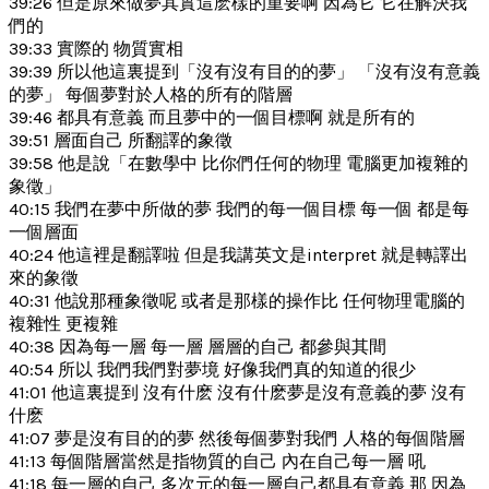
39:26 但是原來做夢其實這麽樣的重要啊 因為它 它在解決我
們的
39:33 實際的 物質實相
39:39 所以他這裏提到「沒有沒有目的的夢」 「沒有沒有意義
的夢」 每個夢對於人格的所有的階層
39:46 都具有意義 而且夢中的一個目標啊 就是所有的
39:51 層面自己 所翻譯的象徵
39:58 他是說「在數學中 比你們任何的物理 電腦更加複雜的
象徵」
40:15 我們在夢中所做的夢 我們的每一個目標 每一個 都是每
一個層面
40:24 他這裡是翻譯啦 但是我講英文是interpret 就是轉譯出
來的象徵
40:31 他說那種象徵呢 或者是那樣的操作比 任何物理電腦的
複雜性 更複雜
40:38 因為每一層 每一層 層層的自己 都參與其間
40:54 所以 我們我們對夢境 好像我們真的知道的很少
41:01 他這裏提到 沒有什麽 沒有什麽夢是沒有意義的夢 沒有
什麽
41:07 夢是沒有目的的夢 然後每個夢對我們 人格的每個階層
41:13 每個階層當然是指物質的自己 內在自己每一層 吼
41:18 每一層的自己 多次元的每一層自己都具有意義 那 因為