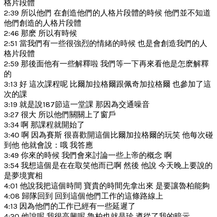
格片段體
2:39 所以他們 在創造他們的人格片段體的時候 他們並不知道
他們創造的人格片段體
2:46 那麽 所以有時候
2:51 當我們有一些很強烈的情緒的時候 也是會創造我們的人
格片段體
2:59 那後面他有一些解釋啦 我們等一下再來看他是怎麽解釋
的
3:13 好 這次課程呢 比爾加拉格爾跟佩奇加拉格爾 也參加了這
次的課
3:19 就是說187節這一堂課 那因為交通噪音
3:27 很大 所以他們關關上了窗戶
3:34 啊 那課程就開始了
3:40 啊 因為賽斯 很喜歡開這個比爾加拉格爾的玩笑 他每次碰
到他 他就會說：哦 我答應
3:49 你來的時候 我們會來討論一些上帝的概念 啊
3:54 我想這個是在在取笑他而已啊 然後 他說 今天晚上要說的
是夢境實相
4:01 他說我把這個時間 寶貴的時間先拿出來 是要讓魯柏能夠
4:08 歸隊回到 回到這個他們工作的這條路線上
4:13 因為他們的工作已經有一些延遲了
4:20 他說呢 我很高興呢 魯柏也就是珍 遵從了我的暗示