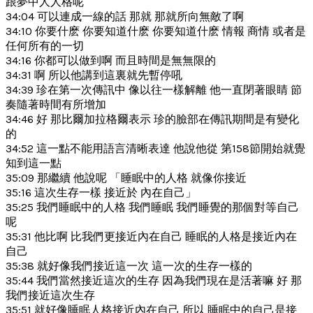
跟夢中人人格呢
34:04 可以連成一線的話 那就 那就所向無敵了啊
34:10 你要什麽 你要知道什麽 你要知道什麽 情報 商情 或者是
任何所有的一切
34:16 你都可以做到啊 而且時間是無無限的
34:31 啊 所以他講到這裏就先暫停吼
34:39 珍在第一次傳訊中 像以往一樣解離 他一直閉著眼睛 節
奏隨著時間有所增加
34:46 好 那比爾加拉格爾表示 珍的臉部在傳訊期間是有變化
的
34:52 這一點不能用語言清晰表達 他說他從 第158節開始就覺
知到這一點
35:09 那繼續 他說呢 「睡眠中的人格 就像你接近
35:16 這次生存一樣 接近於 內在自己」
35:25 我們睡眠中的人格 我們睡眠 我們睡覺的那個對等自己
呢
35:31 他比啊 比我們更接近內在自己 睡眠的人格是接近內在
自己
35:38 就好像我們接近這一次 這一次的生存一樣的
35:44 我們當然接近這次的生存 因為我們現在是活著嘛 好 那
我們接近這次生存
35:51 就好像睡眠人格接近內在自己 所以 睡眠中的自己是接