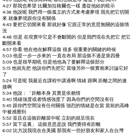
4:27 那我也希望 比爾加拉格爾也一樣 遵從他給的暗示
4:36 他說呢 我們用一個孤立的方式來考慮夢境 我先把它切開
來 就像夢境跟你沒有關係
4:43 要把它切開來看 那就好像 它跟正常的意思無關的這個情
況
4:48 但是 在現實中它是不會斷開的 但是我們現在先把它 把它
斷開來看
4:57 你看 他在他在解釋這個 很多 很重要的關鍵的時候
5:03 他是一步一步來的 一直在布局 那這個不過是第四冊
5:09 也是很早期吼 但是他他為了要解釋這個部分
5:15 他就先把 他說你們先把它 當做另外一個實相來討論它好
了
5:24 可是呢 我最近在課程中講過啊 情緒 跟啊 距離之間的連
接啊
5:34 他說：「距離本身 其實是依賴情
5:40 情緒強度或者情感強度了 因為你們的空間沒有任
5:45 跟你們空間沒有任何關係 強烈的情緒是在當 當前的高峰
中被感覺到
5:52 並且在這個距離當中呢 立刻的就呈現在
5:57 當下這裏」 這個意思是說 我們覺得有距離
6:02 比方說我現在在美國 那我有一些好朋友和家人在台灣