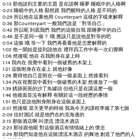
0:13 那他談到主要的主題 是在談啊 睡夢 睡眠中的人格啊
0:23 睡眠中的人格 顯然跟 我們醒時的人格 是不同的
0:29 所以他在這裏他用 Counterpart 這樣的字樣來解釋
0:36 那Counterpart 一般我們說是「對等自己」
0:42 所以呢 到底我們 我們的這個自我 跟睡夢中的自己
0:48 是不是同一個？ 哦 應該只是說他是對等的吧
0:54 這個 哦 等一下 我們再看看他是怎麽解釋的
1:02 他一開始是提到說他在 禮拜四工作中有一次幻覺啊
1:08 然後呢 他在 在我附身在桌上時
1:14 我內在 視覺中看到一個破舊的木架上
1:21 這個附身在在桌上 就他好像
1:28 覺得他自己是附在一個一個桌面上 然後看到
1:34 內在視覺當中看到一個破舊的木架 然後放了一個
1:39 銹跡斑斑的沙丁魚罐頭 但他只是在講這麽一個
1:46 他後面並沒有解釋 有關於這一段經歷的事情
1:51 他只是說他附身附身在這個桌面上
2:01 然後呢 當天更早的時候 我為今天的課程準備了第七個
2:09 信封測試 就是他們在約克海邊的
2:15 那個酒店啊 叫漂流 漂流木酒店
2:23 那珍跟他呢 對這個酒店有情情緒上的 懷念
2:29 那我們知道他在這個漂流木酒店 的舞池 創造了他們的人