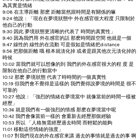
為其實是情緒
9:08 在主導距離 那麽 距離當然跟時間是有關係的嘛
9:24 他說：「現在在夢境狀態中 外在感官很大程度 只限制於
他自己的行動
9:30 因此 夢境狀態更清晰的代表了 時間的真實性」
9:40 因為我們用 外在感官的話 那麽時間跟空間 他就是一個
9:47 線性的 線性的在流動 可是假如是情緒把distance
9:56 把那個距離 哦 根本就淡化掉 或者是跟其他次元淡化掉的
時候
10:02 當我們就可以想像的到 我們的外在感官很大的程 度 是
限制在他自己的行動當中
10:12 那麽 夢境狀態 代表了時時間的一個真實性
10:19 但我們會不覺得是這樣的 我們覺得說夢境的時間是 很不
可靠的
10:27 他說：「強烈的情緒在夢境當中 就像當前的時間一樣被
經歷」
10:36 就是我們有一個強烈的情感 那麽在夢境當中呢
10:42 我們會像當前一樣的 會重新去經歷那個經驗
10:53 所以 「人格無需經歷過去時間 而輕鬆的能夠
11:01 移動這些情緒的強度」
11:07 對我們現在的外在感官來講 過去的事情就是過去的事 啊