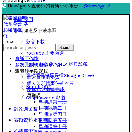
Shopping cart
close
NewAgeLA 查老師的賽斯小小電台:
@NewAgeLA
關於我們
影音頻道及下載專區
close
影音下載
Search
Search
for:
YouTube 主要頻道
賽斯工作坊
YouTube NewAgeLA 經典影藏
多次元創想遊樂場
查老師早期課程
查叔讀書會舊音檔(Google Drive)
個人實相的本質
個人與群體事件的本質
Bilibili (B站)
夢進化與價值完成
早期課
Ganjingworld 頻道
早期課第一册
早期課第二冊
討論與留言 FB Group
早期課第四冊
賽斯資料相關年表
早期課第五冊
早期課第七冊
心靈宇宙連結