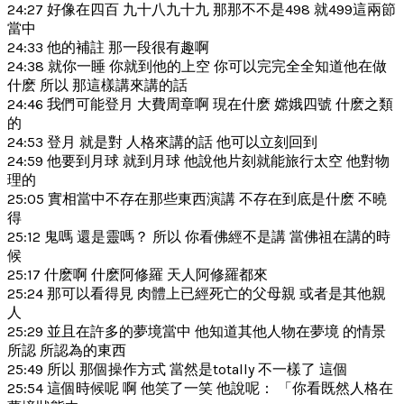
24:27 好像在四百 九十八九十九 那那不不是498 就499這兩節
當中
24:33 他的補註 那一段很有趣啊
24:38 就你一睡 你就到他的上空 你可以完完全全知道他在做
什麽 所以 那這樣講來講的話
24:46 我們可能登月 大費周章啊 現在什麽 嫦娥四號 什麽之類
的
24:53 登月 就是對 人格來講的話 他可以立刻回到
24:59 他要到月球 就到月球 他說他片刻就能旅行太空 他對物
理的
25:05 實相當中不存在那些東西演講 不存在到底是什麽 不曉
得
25:12 鬼嗎 還是靈嗎？ 所以 你看佛經不是講 當佛祖在講的時
候
25:17 什麽啊 什麽阿修羅 天人阿修羅都來
25:24 那可以看得見 肉體上已經死亡的父母親 或者是其他親
人
25:29 並且在許多的夢境當中 他知道其他人物在夢境 的情景
所認 所認為的東西
25:49 所以 那個操作方式 當然是totally 不一樣了 這個
25:54 這個時候呢 啊 他笑了一笑 他說呢： 「你看既然人格在