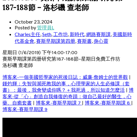
187-188節 – 洛杉磯 查老師
October 23, 2024
Posted by
管理員L
Charles主任
,
Seth
,
工作坊
,
新時代
,
網路賽斯課
,
美國新時
代基金會
,
賽斯早期課第四册
,
賽斯書
,
身心靈
星期日 (1/6/2019) 下午14:00-17:00
賽斯早期課第四册研究第187-188節–星期日免費工作坊
洛杉磯 查老師
博客來-一個美國哲學家的死後日誌：威廉‧詹姆士的世界觀
|
鍾灼輝：失智與瀕死教我的事，心理學家的人生必修課（套
書）：最後，我會變成你嗎？＋我死過，所以知道怎麼活
|
博
客來-從「心」創造自我修復的奇蹟：做自己最好的醫生，心
藥、自癒套書
|
博客來-賽斯早期課 7
|
博客來-賽斯早期課 8
|
博客來-賽斯早期課 9