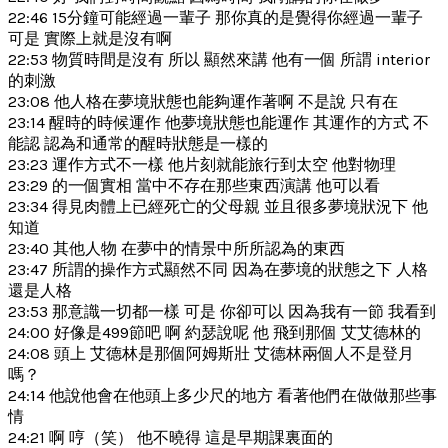
22:46 15分鐘可能經過一輩子 那你真的是覺得你經過一輩子
可是 實際上就是沒有啊
22:53 物質時間是沒有 所以 顯然來講 他有一個 所謂 interior
的刺激
23:08 他人格在夢境狀態也能夠運作著啊 不是說 只有在
23:14 醒時的時候運作 他夢境狀態也能運作 其運作的方式 不
能認 認為和通常的醒時狀態是一樣的
23:23 運作方式不一樣 他片刻就能旅行到太空 他對物理
23:29 的一個實相 當中不存在那些東西演講 他可以看
23:34 得見肉體上已經死亡的父母親 並且很多夢境狀況下 他
知道
23:40 其他人物 在夢中的情景中所所認為的東西
23:47 所謂的操作方式顯然不同 因為在夢境的狀態之下 人格
還是人格
23:53 那意識一切都一樣 可是 你卻可以 因為我有一節 我看到
24:00 好像是499節吧 啊 約瑟說呢 他 飛到那個 艾艾德林的
24:08 頭上 艾德林是那個阿姆斯壯 艾德林兩個人不是登月
嗎？
24:14 他說他會在他頭上多少尺的地方 看著他們在做做那些事
情
24:21 啊 哼（笑） 他不曉得 這是早期課裏面的