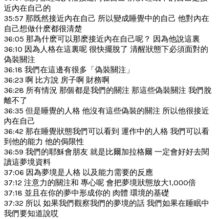
近內在自己的
35:57 那既然接近內在自己 所以變成睡覺中的自己 他對內在
自己想做什麽都很清楚
36:05 那為什麽可以那麽接近內在自己呢？ 因為他說這裏
36:10 因為人格在這裏呢 很快擺脫了 清醒狀態下必須面對的
偽裝關注
36:18 我們在這邊有很多「偽裝關注」
36:23 啊 比方說 房子啊 財務啊
36:28 所有情況 那個都是我們的關注 那這些偽裝關注 我們脫
離不了
36:35 但是睡覺的人格 他沒有這些偽裝的關注 所以他很接近
內在自己
36:42 那在睡覺狀態我們可以看到 運作中的人格 我們可以看
到他的能力 他的侷限性
36:59 我們的耶穌會朋友 就是比爾加拉格爾 一定會好好去閱
讀這夢境資料
37:06 因為夢境是人格 以及能力需要的反應
37:12 注意力的關注和 專心呢 會把夢境狀態放大1,000倍
37:18 並且在你的夢中形成你的 肉體 環境的基礎
37:32 所以 如果我們觀察我們的夢境的話 我們如果在睡眠中
我們要知道說哎