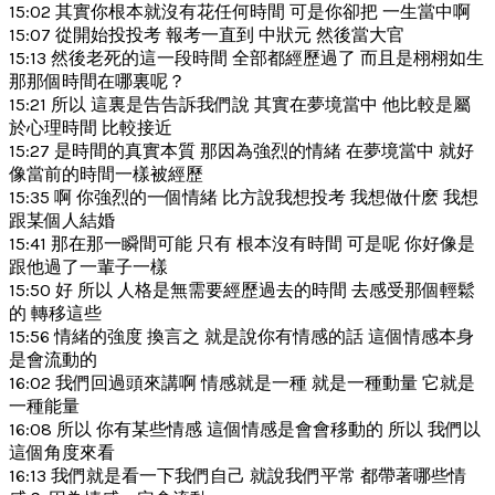
15:02 其實你根本就沒有花任何時間 可是你卻把 一生當中啊
15:07 從開始投投考 報考一直到 中狀元 然後當大官
15:13 然後老死的這一段時間 全部都經歷過了 而且是栩栩如生
那那個時間在哪裏呢？
15:21 所以 這裏是告告訴我們說 其實在夢境當中 他比較是屬
於心理時間 比較接近
15:27 是時間的真實本質 那因為強烈的情緒 在夢境當中 就好
像當前的時間一樣被經歷
15:35 啊 你強烈的一個情緒 比方說我想投考 我想做什麽 我想
跟某個人結婚
15:41 那在那一瞬間可能 只有 根本沒有時間 可是呢 你好像是
跟他過了一輩子一樣
15:50 好 所以 人格是無需要經歷過去的時間 去感受那個輕鬆
的 轉移這些
15:56 情緒的強度 換言之 就是說你有情感的話 這個情感本身
是會流動的
16:02 我們回過頭來講啊 情感就是一種 就是一種動量 它就是
一種能量
16:08 所以 你有某些情感 這個情感是會會移動的 所以 我們以
這個角度來看
16:13 我們就是看一下我們自己 就說我們平常 都帶著哪些情