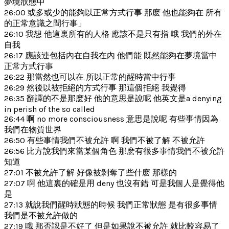
夢境狀態中
26:00 或多或少的能夠以正常方式行事 那麽 他也能夠在 所有
的正常意識之間行事」
26:10 我想 他這裏所有的人格 應該不是只有指 哦 我們的外在
自我
26:17 應該連包括內在自我在內 他們能 既然能夠在夢境當中
正常方式行事
26:22 那當然也可以在 所以正常的醒時當中行事
26:29 然後以被拒絕的方式行事 那這個拒絕 我覺得
26:35 翻譯的不是那麽好 他的意思是說呢 他英文是a denying
in perish of the so called
26:44 啊 no more consciousness 意思是說呢 有些事情因為
我們在物質世界
26:50 有些事情我們不被允許 啊 我們不被了解 不被允許
26:56 比方說我們來當某個角色 那麽有很多事情我們不被允許
知道
27:01 不被允許了解 好像被剝奪了些什麽 那樣的
27:07 啊 他這裏的確是用 deny 也沒有錯 可是我個人是覺得他
是
27:13 就說我們醒時狀態的時候 我們正常狀態 是有很多事情
我們是不被允許做的
27:19 哦 那否認是不好了 但是如果說不被允許 就比較容易了