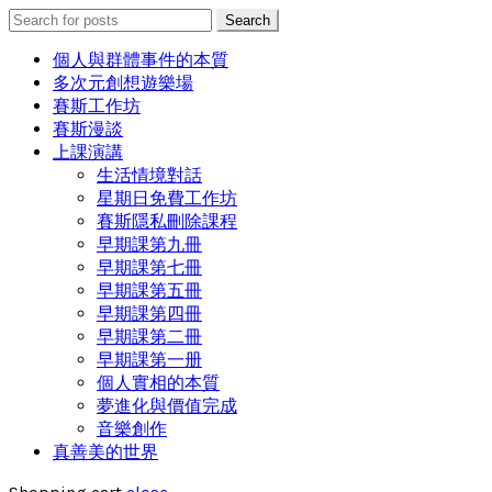
Search
Search
for:
個人與群體事件的本質
多次元創想遊樂場
賽斯工作坊
賽斯漫談
上課演講
生活情境對話
星期日免費工作坊
賽斯隱私刪除課程
早期課第九冊
早期課第七冊
早期課第五冊
早期課第四冊
早期課第二冊
早期課第一册
個人實相的本質
夢進化與價值完成
音樂創作
真善美的世界