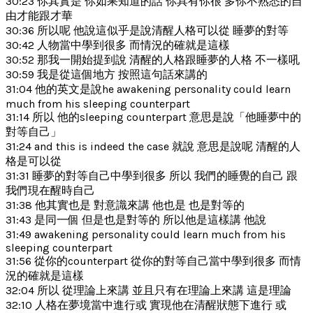
30:23 你其實是 你如果知道的話 你具有你很 多你不熟悉的自
由才能跟才華
30:36 所以呢 他說這似乎是說清醒人格可以從 睡夢的對等
30:42 人物當中學到很多 而情況的確就是這樣
30:52 那我一開始提到說 清醒的人格跟睡夢的人格 不一樣吼
30:59 我是從這個地方 按照這句話來講的
31:04 他的英文是說he awakening personality could learn
much from his sleeping counterpart
31:14 所以 他的sleeping counterpart 意思是說「他睡夢中的
對等自己」
31:24 and this is indeed the case 就說 意思是說呢 清醒的人
格是可以從
31:31 睡夢的對等自己中學到很多 所以 我們的睡覺的自己 跟
我們現在醒時自己
31:38 他其實也是 對意識來講 他也是 也是對等的
31:43 是同一個 但是也是對等的 所以他是這樣講 他說
31:49 awakening personality could learn much from his
sleeping counterpart
31:56 從你的counterpart 從你的對等自己當中學到很多 而情
況的確就是這樣
32:04 所以 從理論上來講 並且只有在理論上來講 這是理論
32:10 人格在夢境當中進行或 實現他在清醒狀態下進行 或