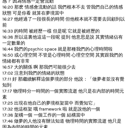
感？ 因為情感一定會流動
16:20 那麽 情感會流動的話 我們根本不去 管我們自己的情感
狀態 可是你看 就算在夢境當中
16:27 他經過了一段很長的時間 但他根本就不需要去回顧到以
前
16:33 的時間 被經歷一樣 但是呢 它就是被經歷的
16:38 所以這裏他這這一段呢 提到 他意思是說 其實情緒佔有
一定數量的
16:44 我們的psychic space 就是那種我們的心理時間啦
16:50 或心理空間 不管是心理時間 心理空空間 其實跟我們的
情緒都有非常
16:57 大的關係 啊 那我們可能很少去
17:02 注意到我們的情緒的狀態
17:11 好 那繼續解釋這個夢境的部分 他說：「做夢者並沒有覺
知到
17:17 物理時分一時間的一個實際流逝 他只是在內部的時間元
素
17:25 出現在他自己的夢境框架當中 而覺知它」
17:32 他這框架 哦 framework 啦 就是說他的一個
17:38 架構一個 一個工作的一個 結構當中
17:46 做夢的人他沒有辦法知道 物理時間的實際流逝 他只是
因為內部的時間的元素