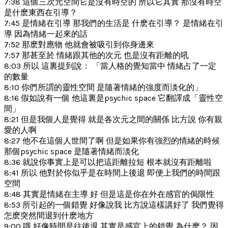
7:38 這個三次元空間它是沒有時空的 所以它其實 那沒有時空
是什麽東西在引導？
7:45 是情緒在引導 那我們的生活是 什麽在引導？ 是情緒在引
導 因為情緒一起來的話
7:52 那麽對應物 他就會被吸引到你身邊來
7:57 那甚至於 情緒跟其他的次元 也是沒有距離的吼
8:03 所以 這裏提到說： 「當人格的覺知當中 情緒占了一定
的數量
8:10 你們所謂的靈性空間 是隨著情緒的強度而淡化的」
8:16 假如說有一個 他這裏是psychic space 它翻譯成「靈性空
間」
8:21 但是我個人是覺得 就是各次元之間的關係 比方說 你有親
愛的人啊
8:27 他不在這個人世間了啊 但是如果你有強烈的情緒的時候
那個psychic space 是隨著情緒而淡化
8:36 就說你事實上是可以把這距離拉短 根本就沒有距離啦
8:41 所以 他對於你似乎是在時間上後退 即便上我們的時間跟
空間
8:48 其實是情緒在主導 好 但是這是你在外在感官的侷限性
8:53 所引起的一個錯覺 好像說我 比方說這樣講好了 我們覺得
怎麽突然間退到什麽地方
9:00 哦 好像時間是往後退 其實是感官上的錯覺 為什麽？ 因