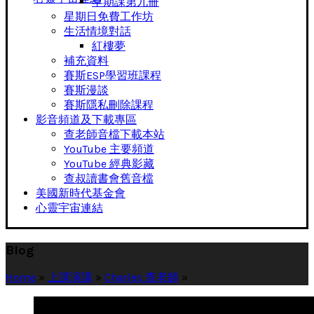
早期課第九冊
星期日免費工作坊
生活情境對話
紅樓夢
補充資料
賽斯ESP學習班課程
賽斯漫談
賽斯隱私刪除課程
影音頻道及下載專區
查老師音檔下載本站
YouTube 主要頻道
YouTube 經典影藏
查叔讀書會舊音檔
美國新時代基金會
心靈宇宙連結
Blog
Home
»
上課演講
»
Charles 查老師
»