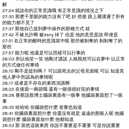
解
27:24 就說你的正常意識哦 有正常意識的情況之下
27:30 那麽千里眼的能力沒有了吧 好 然後 跟上層溝通了所有
的能力都不見了
27:37 那他自己提到夢中操作的那種方式 就
27:42 不被允許啊 被deny 掉了 但是 他的意思是說 即便是
27:51 在正常的醒時的意識當中呢 那些被剝奪的 剝剝奪了的
那些
27:57 能力呢 他還是可以照樣可以行事的
28:03 所以他笑一笑 他剛才講說 人格既然可以在夢中 以正常
的方式做任何事情
28:10 剛不是提到嗎？ 可以跟死去的父母見面呢 可以 知道其
他人夢中所認為的事情呢
28:17 或者是不存在的東西演講啊
28:22 在後面一兩節哦 還有一個很很好笑的事情
28:28 賽斯說殷博士腦袋裏面有一個事 他腦袋裏面想了一個
事
28:35 哈哈哈 你腦袋想什麽 老賽也知道
28:41 你腦袋裏面想什麽 你還沒有就是 遠遠的那個人呢 他腦
袋想什麽 腦袋裏面放什麽 他都知道
28:53 那 當然這個東西 你說不重要是不重要 可是你說重要