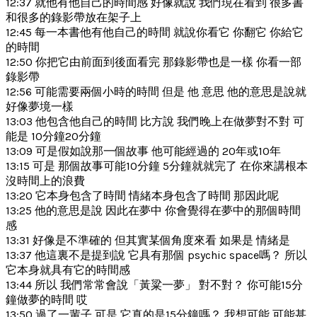
12:37 就他有他自己的時間感 好像就說 我們現在看到 很多書
和很多的錄影帶放在架子上
12:45 每一本書他有他自己的時間 就說你看它 你翻它 你給它
的時間
12:50 你把它由前面到後面看完 那錄影帶也是一樣 你看一部
錄影帶
12:56 可能需要兩個小時的時間 但是 他 意思 他的意思是說就
好像夢境一樣
13:03 他包含他自己的時間 比方說 我們晚上在做夢對不對 可
能是 10分鐘20分鐘
13:09 可是假如說那一個故事 他可能經過的 20年或10年
13:15 可是 那個故事可能10分鐘 5分鐘就就完了 在你來講根本
沒時間上的浪費
13:20 它本身包含了時間 情緒本身包含了時間 那因此呢
13:25 他的意思是說 因此在夢中 你會覺得在夢中的那個時間
感
13:31 好像是不準確的 但其實某個角度來看 如果是 情緒是
13:37 他這裏不是提到說 它具有那個 psychic space嗎？ 所以
它本身就具有它的時間感
13:44 所以 我們常常會說「黃粱一夢」 對不對？ 你可能15分
鐘做夢的時間 哎
13:50 過了一輩子 可是 它真的是15分鐘嗎？ 我想可能 可能甚