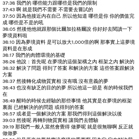
37:38 我們的 哪些能力跟哪些是我們的限制
37:43 啊 就是我們不需要 不需要去嘗試的
37:50 因為他接近內在自己 所以他知道 哪些是你 你的價值完
成 哪些是不是的吼
38:05 然後他他就跟那個比爾加拉格爾說 你好好去閱讀一下
夢境資料啦
38:10 因為夢境資料 是可以放大1,000倍的啊 那事實上這夢境
資料是在形成
38:17 我們的肉體環境的基礎
38:26 他說：首先呢 在夢境的這個架構之內 框架之內 解決的
38:32 解決了問題 得到了答案 和解決的方案 這些答案跟解決
方案
38:37 然後轉化成物質實相 沒有哦 沒有意義的夢
38:43 也沒有缺乏的目的的夢 所以他這一節是 有的時候我們
在
38:49 醒時的時候去經驗的那些事情 他其實是在夢境的框架
裏面 已經解決的的問題 或得到的答案
38:57 或者是一個解決的方案 那我們得到這個解決以後
39:03 然後呢 再轉到物質實相 讓我們去體驗
39:19 那我們一般人當然會覺得 做夢呢 就是很無聊啊 反正就
做做夢