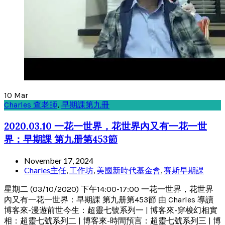
10
Mar
Charles 查老師
,
早期課第九冊
2020.03.10 一花一世界，花世界內又有一花一世
界：早期課 第九册第453節
November 17, 2024
Charles主任
,
工作坊
,
美國新時代基金會
,
賽斯早期課
星期二 (03/10/2020) 下午14:00-17:00 一花一世界，花世界
內又有一花一世界：早期課 第九册第453節 由 Charles 導讀
博客來-漫遊前世今生：超靈七號系列一 | 博客來-穿梭幻相實
相：超靈七號系列二 | 博客來-時間預言：超靈七號系列三 | 博