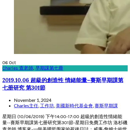
06
Oct
Charles 查老師
,
早期課第七冊
2019.10.06 超級的創造性 情緒能量–賽斯早期課第
七册研究 第301節
November 1, 2024
Charles主任
,
工作坊
,
美國新時代基金會
,
賽斯早期課
星期日 (10/06/2019) 下午14:00-17:00 超級的創造性情緒能
量--賽斯早期課第七册研究第301節-星期日免費工作坊 洛杉磯
查老師 博客來-一個美國哲學家的死後日誌：威廉‧詹姆士的世