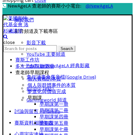
Shopping cart
close
NewAgeLA 查老師的賽斯小小電台:
@NewAgeLA
關於我們
影音頻道及下載專區
close
影音下載
Search
Search
for:
YouTube 主要頻道
賽斯工作坊
YouTube NewAgeLA 經典影藏
多次元創想遊樂場
查老師早期課程
查叔讀書會舊音檔(Google Drive)
個人實相的本質
個人與群體事件的本質
Bilibili (B站)
夢進化與價值完成
早期課
Ganjingworld 頻道
早期課第一册
早期課第二冊
討論與留言 FB Group
早期課第四冊
賽斯資料相關年表
早期課第五冊
早期課第七冊
心靈宇宙連結