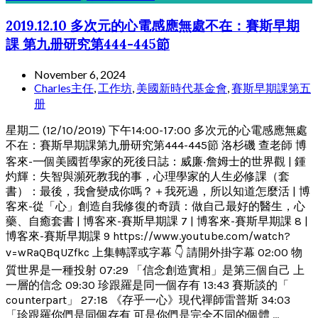
2019.12.10 多次元的心電感應無處不在：賽斯早期
課 第九册研究第444-445節
November 6, 2024
Charles主任
,
工作坊
,
美國新時代基金會
,
賽斯早期課第五
册
星期二 (12/10/2019) 下午14:00-17:00 多次元的心電感應無處
不在：賽斯早期課第九册研究第444-445節 洛杉磯 查老師 博
客來-一個美國哲學家的死後日誌：威廉‧詹姆士的世界觀 | 鍾
灼輝：失智與瀕死教我的事，心理學家的人生必修課（套
書）：最後，我會變成你嗎？＋我死過，所以知道怎麼活 | 博
客來-從「心」創造自我修復的奇蹟：做自己最好的醫生，心
藥、自癒套書 | 博客來-賽斯早期課 7 | 博客來-賽斯早期課 8 |
博客來-賽斯早期課 9 https://www.youtube.com/watch?
v=wRaQBqUZfkc 上集轉譯或字幕 👇 請開外掛字幕 02:00 物
質世界是一種投射 07:29 「信念創造實相」是第三個自己 上
一層的信念 09:30 珍跟羅是同一個存有 13:43 賽斯談的「
counterpart」 27:18 《存乎一心》現代禪師雷普斯 34:03
「珍跟羅你們是同個存有 可是你們是完全不同的個體 ...