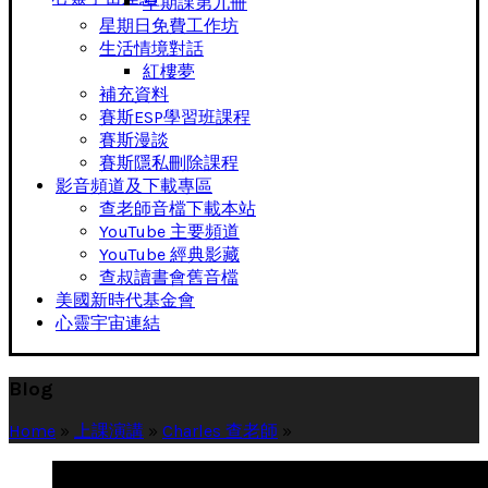
早期課第九冊
星期日免費工作坊
生活情境對話
紅樓夢
補充資料
賽斯ESP學習班課程
賽斯漫談
賽斯隱私刪除課程
影音頻道及下載專區
查老師音檔下載本站
YouTube 主要頻道
YouTube 經典影藏
查叔讀書會舊音檔
美國新時代基金會
心靈宇宙連結
Blog
Home
»
上課演講
»
Charles 查老師
»