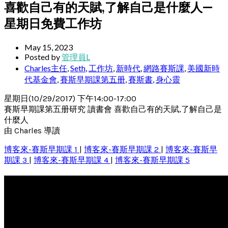
喜歡自己有的天賦,了解自己是什麼人—
星期日免費工作坊
May 15, 2023
Posted by
管理員L
Charles主任
,
Seth
,
工作坊
,
新時代
,
網路賽斯課
,
美國新時
代基金會
,
賽斯早期課第五册
,
賽斯書
,
身心靈
星期日(10/29/2017) 下午14:00-17:00
賽斯早期課第五册研究 讀書會 喜歡自己有的天賦,了解自己是
什麼人
由 Charles 導讀
博客來-賽斯早期課 1
|
博客來-賽斯早期課 2
|
博客來-賽斯早
期課 3
|
博客來-賽斯早期課 4
|
博客來-賽斯早期課 5