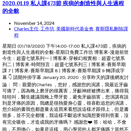
2020.01.19 私人課473節 疾病的創造性與人生過程
的全貌
November 14, 2024
Charles主任
,
工作坊
,
美國新時代基金會
,
賽斯隱私刪除課
程
星期日 (01/19/2020) 下午14:00-17:00 私人課473節，疾病的
創造性與人生過程的全貌-星期日免費工作坊 博客來-漫遊前世
今生：超靈七號系列一 | 博客來-穿梭幻相實相：超靈七號系
列二 | 博客來-時間預言：超靈七號系列三 | 博客來-賽斯早期
課 7 | 博客來-賽斯早期課 8 | 博客來-賽斯早期課 9 轉譯或字
幕 👇 請開外掛字幕 January 20, 2020 · 分享昨天的課後網友討
論： 問：親愛的Charles ，您好，感謝您的演講，我最近牙齒
可痛了，因為晚上磨牙的很厲害，牙齦神經被擠出來，痛得我
哇哇叫，醫生建議我晚上帶牙套，避免牙齒損害，您演講有說
到是牙痛的原因，我總是很熱愛身心靈，很喜歡追您的演講，
您介紹的書我也都盡量去追買來看想說這樣才跟得上，但是書
很多，並不完全都懂，我這樣不斷追求知識想要得到答案，沒
有完全吸收，才造成我的牙痛嗎？ 感謝您❤️ 答：哈哈，不會
啦，不用擔心，如果是這樣，用心學習的人都牙痛嗎？當然不