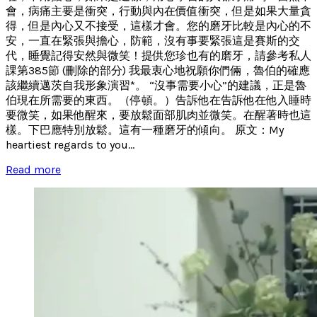
會，病痛主要是衝突，行動與內在價值衝突，但是如果大量貪
得，但是內心又不接受，這樣才會。您的磨牙比較是內心的不
安，一直在緊張與擔心，防範，沒有事要緊張這是賽斯的交
代，睡覺記得安然與微笑！提供您珍也有的磨牙，請參考私人
課第385節 (刪除的部分) 我最衷心地祝願你們倆，魯伯的確應
該繼續邁茨自我形象演習*。 “沒事需要小心”的建議，正是魯
伯現在所需要的東西。（停頓。）告訴他在告訴他在他入睡時
要微笑，如果他醒來，要放鬆面部肌肉並微笑。在醒著時也這
樣。下巴應特別放鬆。這有一種磨牙的傾向。 原文：My
heartiest regards to you...
Read more