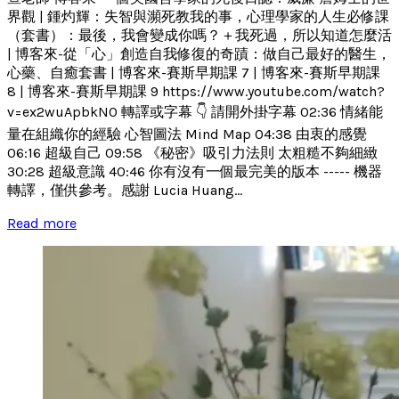
界觀 | 鍾灼輝：失智與瀕死教我的事，心理學家的人生必修課
（套書）：最後，我會變成你嗎？＋我死過，所以知道怎麼活
| 博客來-從「心」創造自我修復的奇蹟：做自己最好的醫生，
心藥、自癒套書 | 博客來-賽斯早期課 7 | 博客來-賽斯早期課
8 | 博客來-賽斯早期課 9 https://www.youtube.com/watch?
v=ex2wuApbkN0 轉譯或字幕 👇 請開外掛字幕 02:36 情緒能
量在組織你的經驗 心智圖法 Mind Map 04:38 由衷的感覺
06:16 超級自己 09:58 《秘密》吸引力法則 太粗糙不夠細緻
30:28 超級意識 40:46 你有沒有一個最完美的版本 ----- 機器
轉譯，僅供參考。感謝 Lucia Huang...
Read more