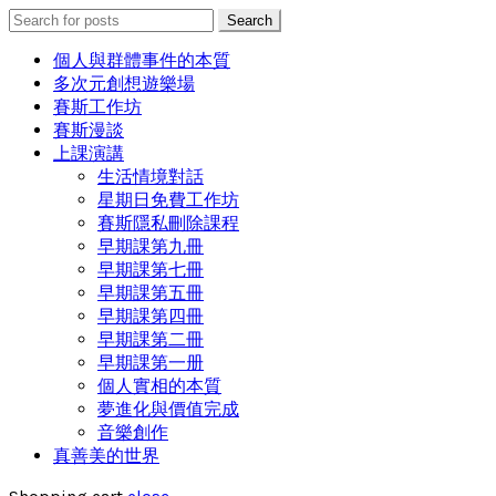
Search
Search
for:
個人與群體事件的本質
多次元創想遊樂場
賽斯工作坊
賽斯漫談
上課演講
生活情境對話
星期日免費工作坊
賽斯隱私刪除課程
早期課第九冊
早期課第七冊
早期課第五冊
早期課第四冊
早期課第二冊
早期課第一册
個人實相的本質
夢進化與價值完成
音樂創作
真善美的世界