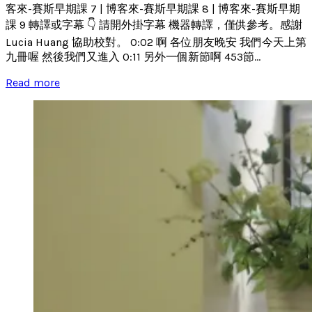
客來-賽斯早期課 7 | 博客來-賽斯早期課 8 | 博客來-賽斯早期
課 9 轉譯或字幕 👇 請開外掛字幕 機器轉譯，僅供參考。感謝
Lucia Huang 協助校對。 0:02 啊 各位朋友晚安 我們今天上第
九冊喔 然後我們又進入 0:11 另外一個新節啊 453節...
Read more