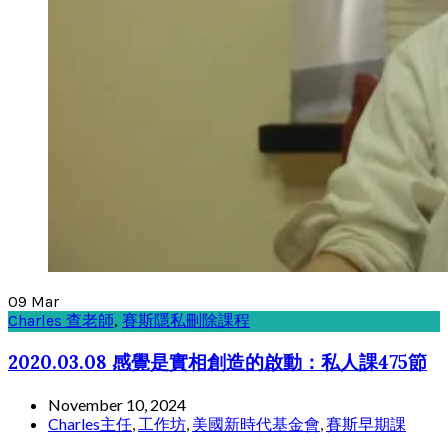
09
Mar
Charles 查老師
,
賽斯隱私刪除課程
2020.03.08 感覺是實相創造的啟動：私人課475節
November 10, 2024
Charles主任
,
工作坊
,
美國新時代基金會
,
賽斯早期課