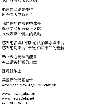
我們真有那麼匱乏嗎？
能當自己硬是要得
所有偉大早就有了
我們長年在探索中成長
導讀文必多有修正之處
只代表當下個人的觀點
感謝您參與我們對心法的摸索與學習
感謝您對學習中部份仍尚未知的善解
奉上衷心祝福的能量
奉上讚美和愛的力量
課程組敬上
美國新時代基金會
American New Age Foundation
www.newagela.com
www.newagela.net
626-593-5333