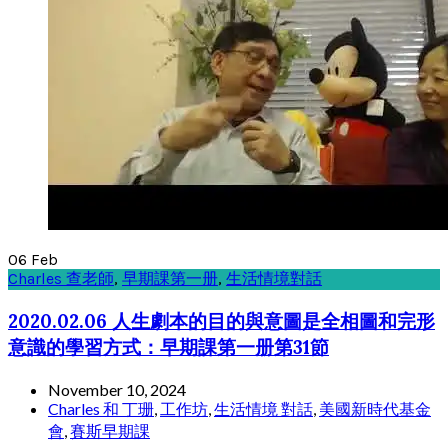
06
Feb
Charles 查老師
,
早期課第一册
,
生活情境對話
2020.02.06 人生劇本的目的與意圖是全相圖和完形
意識的學習方式：早期課第一册第31節
November 10, 2024
Charles 和 丁珊
,
工作坊
,
生活情境 對話
,
美國新時代基金
會
,
賽斯早期課