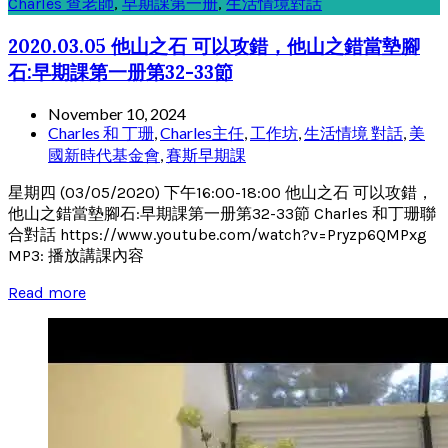
Charles 查老師
,
早期課第一册
,
生活情境對話
2020.03.05 他山之石 可以攻錯，他山之錯當墊腳
石:早期課第一册第32-33節
November 10, 2024
Charles 和 丁珊
,
Charles主任
,
工作坊
,
生活情境 對話
,
美
國新時代基金會
,
賽斯早期課
星期四 (03/05/2020) 下午16:00-18:00 他山之石 可以攻錯，
他山之錯當墊腳石:早期課第一册第32-33節 Charles 和丁珊聯
合對話 https://www.youtube.com/watch?v=Pryzp6QMPxg
MP3: 播放講課內容
Read more