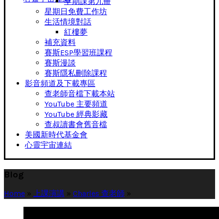
早期課第九冊
星期日免費工作坊
生活情境對話
紅樓夢
補充資料
賽斯ESP學習班課程
賽斯漫談
賽斯隱私刪除課程
影音頻道及下載專區
查老師音檔下載本站
YouTube 主要頻道
YouTube 經典影藏
查叔讀書會舊音檔
美國新時代基金會
心靈宇宙連結
Blog
Home
»
上課演講
»
Charles 查老師
»