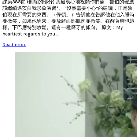
課第385節 (刪除的部分) 我最衷心地祝願你們倆，魯伯的確應
該繼續邁茨自我形象演習*。 “沒事需要小心”的建議，正是魯
伯現在所需要的東西。（停頓。）告訴他在告訴他在他入睡時
要微笑，如果他醒來，要放鬆面部肌肉並微笑。在醒著時也這
樣。下巴應特別放鬆。這有一種磨牙的傾向。 原文：My
heartiest regards to you...
Read more