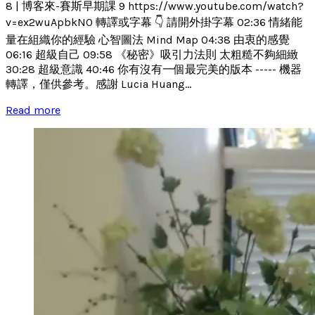
8 | 博客來-賽斯早期課 9 https://www.youtube.com/watch?
v=ex2wuApbkN0 轉譯或字幕 👇 請開外掛字幕 02:36 情緒能
量在組織你的經驗 心智圖法 Mind Map 04:38 由衷的感覺
06:16 超級自己 09:58 《秘密》吸引力法則 太粗糙不夠細緻
30:28 超級意識 40:46 你有沒有一個最完美的版本 ----- 機器
轉譯，僅供參考。感謝 Lucia Huang...
Read more