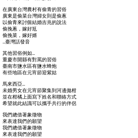
在廣東台灣農村有偷青的習俗
廣東是偷菜台灣婦女則是偷蔥
以偷青來討個結婚吉兆的說法
偷挽蔥，嫁好尪
偷挽菜，嫁好婿
…臺灣話發音
其他習俗例如…
重慶市開縣有對罵的習俗
臺南市鹽水區有鹽水蜂炮
有些地區在元宵節迎紫姑
馬來西亞…
未婚男女在元宵節聚集到河邊拋柑
並在柑橘上面寫下姓名和聯絡方式
希望就此結識可以攜手共行的伴侶
我們總借著象徵物
來表達我們的願望
我們總借著象徵物
來表達我們的願望