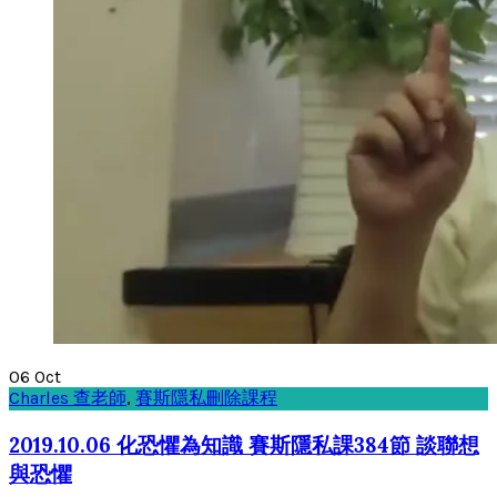
06
Oct
Charles 查老師
,
賽斯隱私刪除課程
2019.10.06 化恐懼為知識 賽斯隱私課384節 談聯想
與恐懼