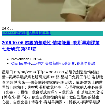
06
Oct
Charles 查老師
,
早期課第七冊
2019.10.06 超級的創造性 情緒能量–賽斯早期課第
七册研究 第301節
November 1, 2024
Charles主任
,
工作坊
,
美國新時代基金會
,
賽斯早期課
星期日 (10/06/2019) 下午14:00-17:00 超級的創造性情緒能
量--賽斯早期課第七册研究第301節-星期日免費工作坊 洛杉磯
查老師 博客來-一個美國哲學家的死後日誌：威廉‧詹姆士的世
界觀 | 鍾灼輝：失智與瀕死教我的事，心理學家的人生必修課
（套書）：最後，我會變成你嗎？＋我死過，所以知道怎麼活
| 博客來-從「心」創造自我修復的奇蹟：做自己最好的醫生，
心藥、自癒套書 | 博客來-賽斯早期課 7 | 博客來-賽斯早期課