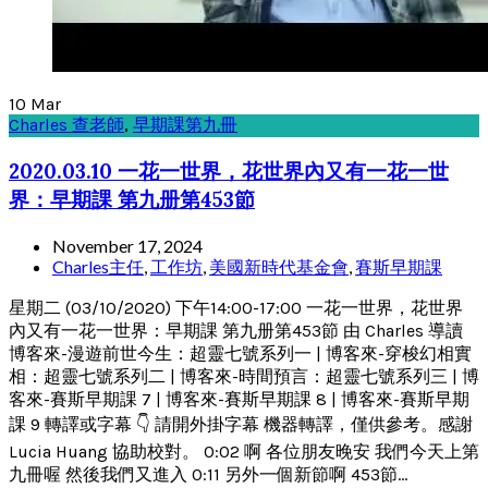
10
Mar
Charles 查老師
,
早期課第九冊
2020.03.10 一花一世界，花世界內又有一花一世
界：早期課 第九册第453節
November 17, 2024
Charles主任
,
工作坊
,
美國新時代基金會
,
賽斯早期課
星期二 (03/10/2020) 下午14:00-17:00 一花一世界，花世界
內又有一花一世界：早期課 第九册第453節 由 Charles 導讀
博客來-漫遊前世今生：超靈七號系列一 | 博客來-穿梭幻相實
相：超靈七號系列二 | 博客來-時間預言：超靈七號系列三 | 博
客來-賽斯早期課 7 | 博客來-賽斯早期課 8 | 博客來-賽斯早期
課 9 轉譯或字幕 👇 請開外掛字幕 機器轉譯，僅供參考。感謝
Lucia Huang 協助校對。 0:02 啊 各位朋友晚安 我們今天上第
九冊喔 然後我們又進入 0:11 另外一個新節啊 453節...