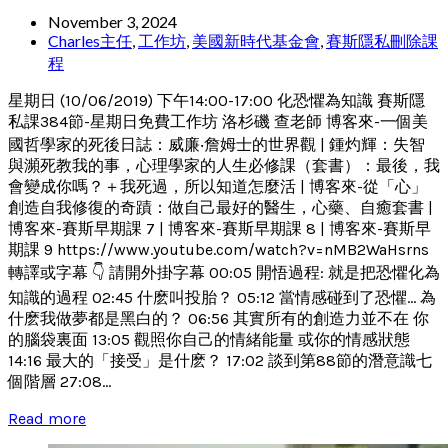
November 3, 2024
Charles主任
,
工作坊
,
美國新時代基金會
,
賽斯隱私刪除課
程
星期日 (10/06/2019) 下午14:00-17:00 化恐懼為知識 賽斯隱
私課384節-星期日免費工作坊 洛杉磯 查老師 博客來-一個美
國哲學家的死後日誌：威廉‧詹姆士的世界觀 | 鍾灼輝：失智
與瀕死教我的事，心理學家的人生必修課（套書）：最後，我
會變成你嗎？＋我死過，所以知道怎麼活 | 博客來-從「心」
創造自我修復的奇蹟：做自己最好的醫生，心藥、自癒套書 |
博客來-賽斯早期課 7 | 博客來-賽斯早期課 8 | 博客來-賽斯早
期課 9 https://www.youtube.com/watch?v=nMB2WaHsrns
轉譯或字幕 👇 請開外掛字幕 00:05 開悟過程: 就是把恐懼化為
知識的過程 02:45 什麽叫投胎？ 05:12 當情感碰到了恐懼... 為
什麽我做夢都是黑白的？ 06:56 其實所有的創造力並不在 你
的腦袋裏面 13:05 觀照你自己的情緒能量 或你的情感狀態
14:16 最大的「接受」是什麽？ 17:02 談到第88節的潛意識七
個階層 27:08...
Read more