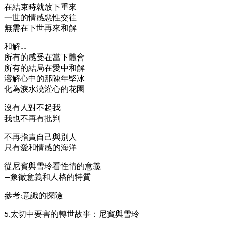
在結束時就放下重來
一世的情感惡性交往
無需在下世再來和解
和解….
所有的感受在當下體會
所有的結局在愛中和解
溶解心中的那陳年堅冰
化為淚水澆灌心的花園
沒有人對不起我
我也不再有批判
不再指責自己與別人
只有愛和情感的海洋
從尼賓與雪玲看性情的意義
—象徵意義和人格的特質
參考:意識的探險
5.太切中要害的轉世故事：尼賓與雪玲