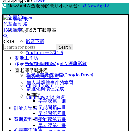
Shopping cart
close
NewAgeLA 查老師的賽斯小小電台:
@NewAgeLA
關於我們
影音頻道及下載專區
close
影音下載
Search
Search
for:
YouTube 主要頻道
賽斯工作坊
YouTube NewAgeLA 經典影藏
多次元創想遊樂場
查老師早期課程
查叔讀書會舊音檔(Google Drive)
個人實相的本質
個人與群體事件的本質
Bilibili (B站)
夢進化與價值完成
早期課
Ganjingworld 頻道
早期課第一册
早期課第二冊
討論與留言 FB Group
早期課第四冊
賽斯資料相關年表
早期課第五冊
早期課第七冊
心靈宇宙連結