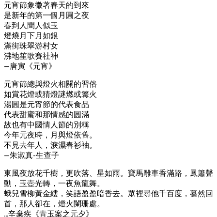
元宵節象徵著春天的到來
是新年的第一個月圓之夜
春到人間人似玉
燈燒月下月如銀
滿街珠翠游村女
沸地笙歌賽社神
—唐寅《元宵》
元宵節總與燈火相關的習俗
如賞花燈或猜燈謎燃或篝火
湯圓是元宵節的代表食品
代表甜蜜和那情感的圓滿
故也有中國情人節的別稱
今年元夜時，月與燈依舊。
不見去年人，淚濕春衫袖。
—朱淑真-生查子
東風夜放花千樹，更吹落、星如雨。寶馬雕車香滿路，鳳簫聲
動，玉壺光轉，一夜魚龍舞。
蛾兒雪柳黃金縷，笑語盈盈暗香去。眾裡尋他千百度，驀然回
首，那人卻在，燈火闌珊處。
…辛棄疾《青玉案之元夕》