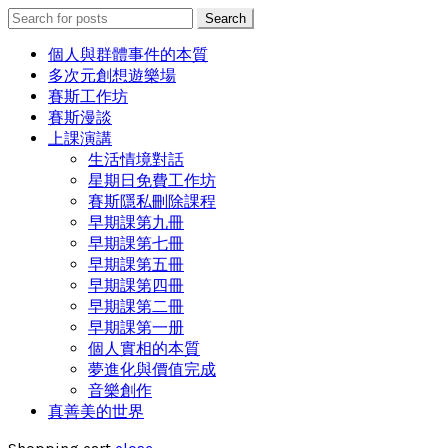
Search
Search
for:
個人與群體事件的本質
多次元創想遊樂場
賽斯工作坊
賽斯漫談
上課演講
生活情境對話
星期日免費工作坊
賽斯隱私刪除課程
早期課第九冊
早期課第七冊
早期課第五冊
早期課第四冊
早期課第二冊
早期課第一册
個人實相的本質
夢進化與價值完成
音樂創作
真善美的世界