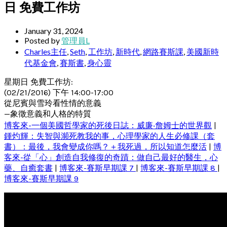
日 免費工作坊
January 31, 2024
Posted by
管理員L
Charles主任
,
Seth
,
工作坊
,
新時代
,
網路賽斯課
,
美國新時
代基金會
,
賽斯書
,
身心靈
星期日 免費工作坊:
(02/21/2016) 下午 14:00-17:00
從尼賓與雪玲看性情的意義
—象徵意義和人格的特質
博客來-一個美國哲學家的死後日誌：威廉‧詹姆士的世界觀
|
鍾灼輝：失智與瀕死教我的事，心理學家的人生必修課（套
書）：最後，我會變成你嗎？＋我死過，所以知道怎麼活
|
博
客來-從「心」創造自我修復的奇蹟：做自己最好的醫生，心
藥、自癒套書
|
博客來-賽斯早期課 7
|
博客來-賽斯早期課 8
|
博客來-賽斯早期課 9