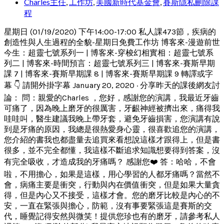
Charles主任
,
工作坊
,
美國新時代基金會
,
賽斯隱私刪除課
程
星期日 (01/19/2020) 下午14:00-17:00 私人課473節，疾病的
創造性與人生過程的全貌-星期日免費工作坊 博客來-漫遊前世
今生：超靈七號系列一 | 博客來-穿梭幻相實相：超靈七號系
列二 | 博客來-時間預言：超靈七號系列三 | 博客來-賽斯早期
課 7 | 博客來-賽斯早期課 8 | 博客來-賽斯早期課 9 轉譯或字
幕 👇 請開外掛字幕 January 20, 2020 · 分享昨天的課後網友討
論： 問：親愛的Charles ，您好，感謝您的演講，我最近牙齒
可痛了，因為晚上磨牙的很厲害，牙齦神經被擠出來，痛得我
哇哇叫，醫生建議我晚上帶牙套，避免牙齒損害，您演講有說
到是牙痛的原因，我總是很熱愛身心靈，很喜歡追您的演講，
您介紹的書我也都盡量去追買來看想說這樣才跟得上，但是書
很多，並不完全都懂，我這樣不斷追求知識想要得到答案，沒
有完全吸收，才造成我的牙痛嗎？ 感謝您❤️ 答：哈哈，不會
啦，不用擔心，如果是這樣，用心學習的人都牙痛嗎？當然不
會，病痛主要是衝突，行動與內在價值衝突，但是如果大量貪
得，但是內心又不接受，這樣才會。您的磨牙比較是內心的不
安，一直在緊張與擔心，防範，沒有事要緊張這是賽斯的交
代，睡覺記得安然與微笑！提供您珍也有的磨牙，請參考私人