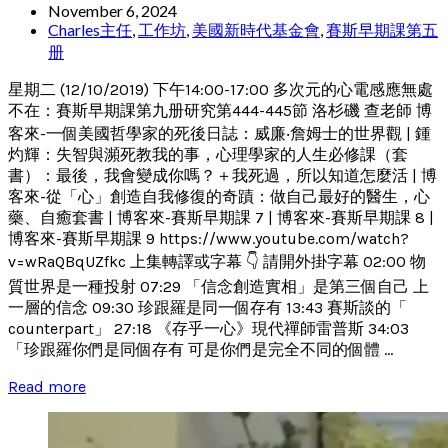
November 6, 2024
Charles主任
,
工作坊
,
美國新時代基金會
,
賽斯早期課第五
册
星期二 (12/10/2019) 下午14:00-17:00 多次元的心電感應無處
不在：賽斯早期課第九册研究第444-445節 洛杉磯 查老師 博
客來-一個美國哲學家的死後日誌：威廉‧詹姆士的世界觀 | 鍾
灼輝：失智與瀕死教我的事，心理學家的人生必修課（套
書）：最後，我會變成你嗎？＋我死過，所以知道怎麼活 | 博
客來-從「心」創造自我修復的奇蹟：做自己最好的醫生，心
藥、自癒套書 | 博客來-賽斯早期課 7 | 博客來-賽斯早期課 8 |
博客來-賽斯早期課 9 https://www.youtube.com/watch?
v=wRaQBqUZfkc 上集轉譯或字幕 👇 請開外掛字幕 02:00 物
質世界是一種投射 07:29 「信念創造實相」是第三個自己 上
一層的信念 09:30 珍跟羅是同一個存有 13:43 賽斯談的「
counterpart」 27:18 《存乎一心》現代禪師雷普斯 34:03
「珍跟羅你們是同個存有 可是你們是完全不同的個體 ...
Read more