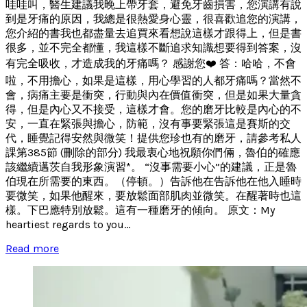
哇哇叫，醫生建議我晚上帶牙套，避免牙齒損害，您演講有說
到是牙痛的原因，我總是很熱愛身心靈，很喜歡追您的演講，
您介紹的書我也都盡量去追買來看想說這樣才跟得上，但是書
很多，並不完全都懂，我這樣不斷追求知識想要得到答案，沒
有完全吸收，才造成我的牙痛嗎？ 感謝您❤️ 答：哈哈，不會
啦，不用擔心，如果是這樣，用心學習的人都牙痛嗎？當然不
會，病痛主要是衝突，行動與內在價值衝突，但是如果大量貪
得，但是內心又不接受，這樣才會。您的磨牙比較是內心的不
安，一直在緊張與擔心，防範，沒有事要緊張這是賽斯的交
代，睡覺記得安然與微笑！提供您珍也有的磨牙，請參考私人
課第385節 (刪除的部分) 我最衷心地祝願你們倆，魯伯的確應
該繼續邁茨自我形象演習*。 “沒事需要小心”的建議，正是魯
伯現在所需要的東西。（停頓。）告訴他在告訴他在他入睡時
要微笑，如果他醒來，要放鬆面部肌肉並微笑。在醒著時也這
樣。下巴應特別放鬆。這有一種磨牙的傾向。 原文：My
heartiest regards to you...
Read more