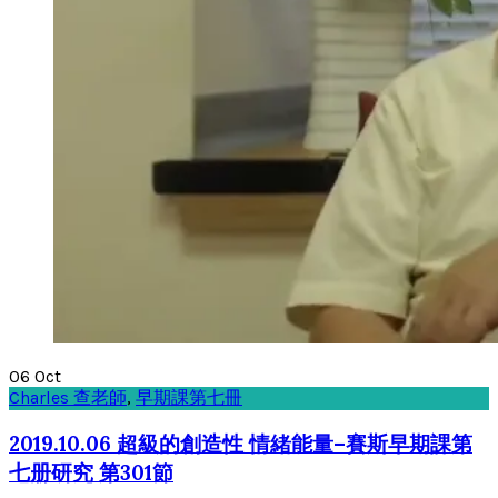
06
Oct
Charles 查老師
,
早期課第七冊
2019.10.06 超級的創造性 情緒能量–賽斯早期課第
七册研究 第301節