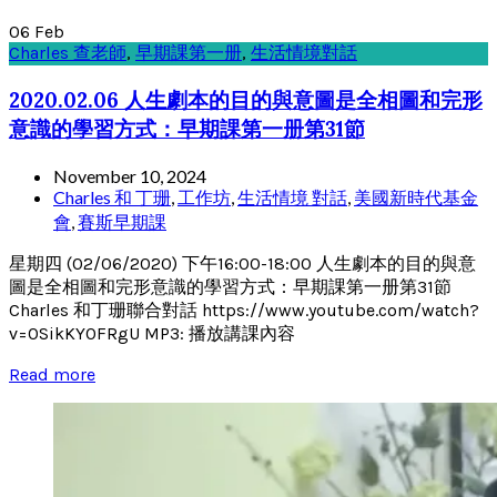
06
Feb
Charles 查老師
,
早期課第一册
,
生活情境對話
2020.02.06 人生劇本的目的與意圖是全相圖和完形
意識的學習方式：早期課第一册第31節
November 10, 2024
Charles 和 丁珊
,
工作坊
,
生活情境 對話
,
美國新時代基金
會
,
賽斯早期課
星期四 (02/06/2020) 下午16:00-18:00 人生劇本的目的與意
圖是全相圖和完形意識的學習方式：早期課第一册第31節
Charles 和丁珊聯合對話 https://www.youtube.com/watch?
v=0SikKY0FRgU MP3: 播放講課內容
Read more