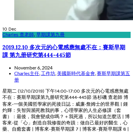
10
Dec
Charles 查老師
,
早期課第九冊
2019.12.10 多次元的心電感應無處不在：賽斯早期
課 第九册研究第444-445節
November 6, 2024
Charles主任
,
工作坊
,
美國新時代基金會
,
賽斯早期課第五
册
星期二 (12/10/2019) 下午14:00-17:00 多次元的心電感應無處
不在：賽斯早期課第九册研究第444-445節 洛杉磯 查老師 博
客來-一個美國哲學家的死後日誌：威廉‧詹姆士的世界觀 | 鍾
灼輝：失智與瀕死教我的事，心理學家的人生必修課（套
書）：最後，我會變成你嗎？＋我死過，所以知道怎麼活 | 博
客來-從「心」創造自我修復的奇蹟：做自己最好的醫生，心
藥、自癒套書 | 博客來-賽斯早期課 7 | 博客來-賽斯早期課 8 |