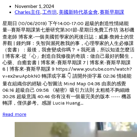
November 1, 2024
Charles主任
,
工作坊
,
美國新時代基金會
,
賽斯早期課
星期日 (10/06/2019) 下午14:00-17:00 超級的創造性情緒能
量--賽斯早期課第七册研究第301節-星期日免費工作坊 洛杉磯
查老師 博客來-一個美國哲學家的死後日誌：威廉‧詹姆士的世
界觀 | 鍾灼輝：失智與瀕死教我的事，心理學家的人生必修課
（套書）：最後，我會變成你嗎？＋我死過，所以知道怎麼活
| 博客來-從「心」創造自我修復的奇蹟：做自己最好的醫生，
心藥、自癒套書 | 博客來-賽斯早期課 7 | 博客來-賽斯早期課
8 | 博客來-賽斯早期課 9 https://www.youtube.com/watch?
v=ex2wuApbkN0 轉譯或字幕 👇 請開外掛字幕 02:36 情緒能
量在組織你的經驗 心智圖法 Mind Map 04:38 由衷的感覺
06:16 超級自己 09:58 《秘密》吸引力法則 太粗糙不夠細緻
30:28 超級意識 40:46 你有沒有一個最完美的版本 ----- 機器
轉譯，僅供參考。感謝 Lucia Huang...
Read more