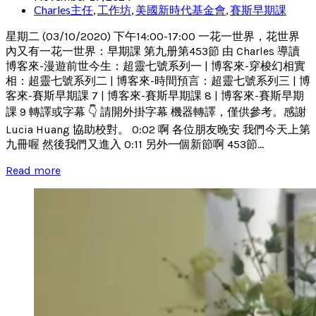
Charles主任
,
工作坊
,
美國新時代基金會
,
賽斯早期課
星期二 (03/10/2020) 下午14:00-17:00 一花一世界，花世界
內又有一花一世界：早期課 第九册第453節 由 Charles 導讀
博客來-漫遊前世今生：超靈七號系列一 | 博客來-穿梭幻相實
相：超靈七號系列二 | 博客來-時間預言：超靈七號系列三 | 博
客來-賽斯早期課 7 | 博客來-賽斯早期課 8 | 博客來-賽斯早期
課 9 轉譯或字幕 👇 請開外掛字幕 機器轉譯，僅供參考。感謝
Lucia Huang 協助校對。 0:02 啊 各位朋友晚安 我們今天上第
九冊喔 然後我們又進入 0:11 另外一個新節啊 453節...
Read more