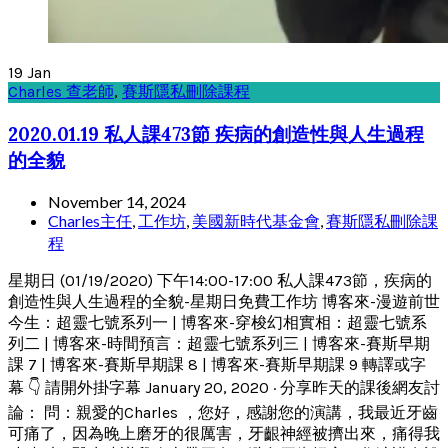
19
Jan
Charles 查老師
,
賽斯隱私刪除課程
2020.01.19 私人課473節 疾病的創造性與人生過程
的全貌
November 14, 2024
Charles主任
,
工作坊
,
美國新時代基金會
,
賽斯隱私刪除課
程
星期日 (01/19/2020) 下午14:00-17:00 私人課473節，疾病的
創造性與人生過程的全貌-星期日免費工作坊 博客來-漫遊前世
今生：超靈七號系列一 | 博客來-穿梭幻相實相：超靈七號系
列二 | 博客來-時間預言：超靈七號系列三 | 博客來-賽斯早期
課 7 | 博客來-賽斯早期課 8 | 博客來-賽斯早期課 9 轉譯或字
幕 👇 請開外掛字幕 January 20, 2020 · 分享昨天的課後網友討
論： 問：親愛的Charles ，您好，感謝您的演講，我最近牙齒
可痛了，因為晚上磨牙的很厲害，牙齦神經被擠出來，痛得我