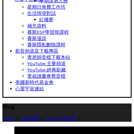
早期課第九冊
星期日免費工作坊
生活情境對話
紅樓夢
補充資料
賽斯ESP學習班課程
賽斯漫談
賽斯隱私刪除課程
影音頻道及下載專區
查老師音檔下載本站
YouTube 主要頻道
YouTube 經典影藏
查叔讀書會舊音檔
美國新時代基金會
心靈宇宙連結
Blog
Home
»
上課演講
»
Charles 查老師
»