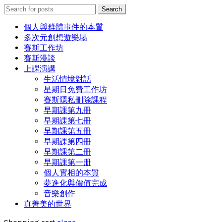
Search
Search
for:
個人與群體事件的本質
多次元創想遊樂場
賽斯工作坊
賽斯漫談
上課演講
生活情境對話
星期日免費工作坊
賽斯隱私刪除課程
早期課第九冊
早期課第七冊
早期課第五冊
早期課第四冊
早期課第二冊
早期課第一册
個人實相的本質
夢進化與價值完成
音樂創作
真善美的世界