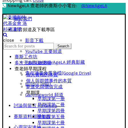
Shopping cart
close
NewAgeLA 查老師的賽斯小小電台:
@NewAgeLA
關於我們
影音頻道及下載專區
close
影音下載
Search
Search
for:
YouTube 主要頻道
賽斯工作坊
YouTube NewAgeLA 經典影藏
多次元創想遊樂場
查老師早期課程
查叔讀書會舊音檔(Google Drive)
個人實相的本質
個人與群體事件的本質
Bilibili (B站)
夢進化與價值完成
早期課
Ganjingworld 頻道
早期課第一册
早期課第二冊
討論與留言 FB Group
早期課第四冊
賽斯資料相關年表
早期課第五冊
早期課第七冊
心靈宇宙連結