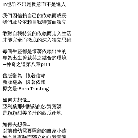
In也許不只是反意而不是進入
我們因信賴自己的依賴而成長
我們敢於依賴自我特質而獨立
敢對自我特質的依賴而走入生活
才能完全而徹底的深入獨立思維
每個生靈都是懷著依賴出生的
專為出生剪裁與之結合的環境
—神奇之道第八章p114
舊版翻為 : 懷著信賴
新版翻為 : 懷著依賴
原文是:Born Trusting
如何去想像…
亞利桑那州酷熱的沙質荒漠
是顆顆甜美多汁的西瓜產地
如何去想像…
以前稚幼需要照顧的自家小孩
如今具有強而獨立的自我意識