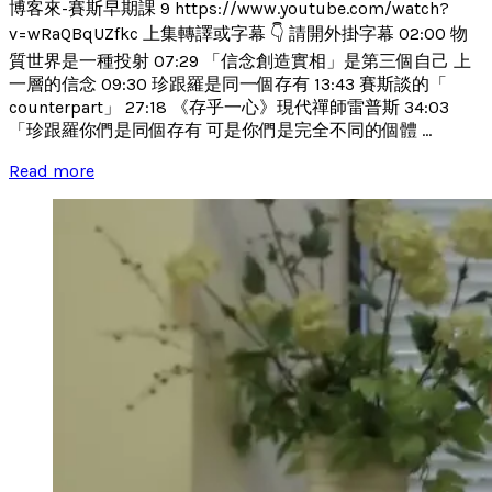
博客來-賽斯早期課 9 https://www.youtube.com/watch?
v=wRaQBqUZfkc 上集轉譯或字幕 👇 請開外掛字幕 02:00 物
質世界是一種投射 07:29 「信念創造實相」是第三個自己 上
一層的信念 09:30 珍跟羅是同一個存有 13:43 賽斯談的「
counterpart」 27:18 《存乎一心》現代禪師雷普斯 34:03
「珍跟羅你們是同個存有 可是你們是完全不同的個體 ...
Read more