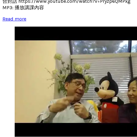
合對話 https://www.youtube.com/watch?v=Pryzp6QMPxg
MP3: 播放講課內容
Read more