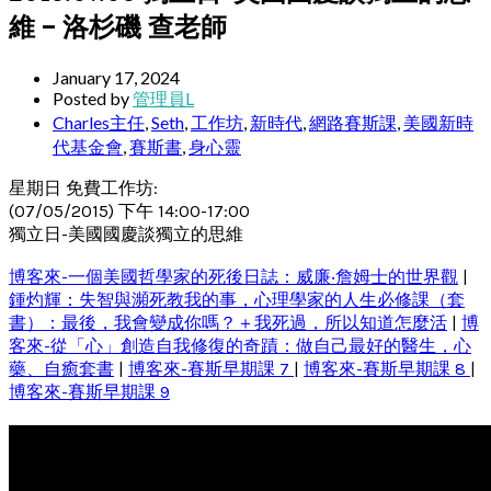
維 – 洛杉磯 查老師
January 17, 2024
Posted by
管理員L
Charles主任
,
Seth
,
工作坊
,
新時代
,
網路賽斯課
,
美國新時
代基金會
,
賽斯書
,
身心靈
星期日 免費工作坊:
(07/05/2015) 下午 14:00-17:00
獨立日-美國國慶談獨立的思維
博客來-一個美國哲學家的死後日誌：威廉‧詹姆士的世界觀
|
鍾灼輝：失智與瀕死教我的事，心理學家的人生必修課（套
書）：最後，我會變成你嗎？＋我死過，所以知道怎麼活
|
博
客來-從「心」創造自我修復的奇蹟：做自己最好的醫生，心
藥、自癒套書
|
博客來-賽斯早期課 7
|
博客來-賽斯早期課 8
|
博客來-賽斯早期課 9