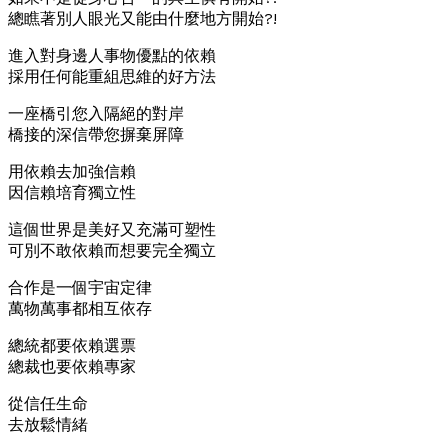
總瞧著別人眼光又能由什麼地方開始?!
進入對身邊人事物優點的依賴
採用任何能重組思維的好方法
一座橋引您入隔絕的對岸
橋接的深信帶您摒棄屏障
用依賴去加強信賴
因信賴培育獨立性
這個世界是美好又充滿可塑性
可別不敢依賴而想要完全獨立
合作是一個宇宙定律
萬物萬事都相互依存
總統都要依賴選票
總裁也要依賴專家
從信任生命
去放鬆情緒