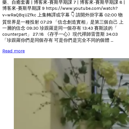
藥、自癒套書 | 博客來-賽斯早期課 7 | 博客來-賽斯早期課 8 |
博客來-賽斯早期課 9 https://www.youtube.com/watch?
v=wRaQBqUZfkc 上集轉譯或字幕 👇 請開外掛字幕 02:00 物
質世界是一種投射 07:29 「信念創造實相」是第三個自己 上
一層的信念 09:30 珍跟羅是同一個存有 13:43 賽斯談的「
counterpart」 27:18 《存乎一心》現代禪師雷普斯 34:03
「珍跟羅你們是同個存有 可是你們是完全不同的個體 ...
Read more