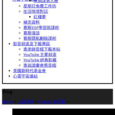
早期課第九冊
星期日免費工作坊
生活情境對話
紅樓夢
補充資料
賽斯ESP學習班課程
賽斯漫談
賽斯隱私刪除課程
影音頻道及下載專區
查老師音檔下載本站
YouTube 主要頻道
YouTube 經典影藏
查叔讀書會舊音檔
美國新時代基金會
心靈宇宙連結
Blog
Home
»
上課演講
»
Charles 查老師
»