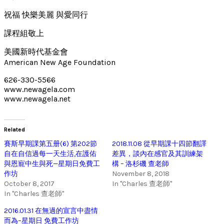
祝福 快樂美麗 與愛同行
課程組敬上
美國新時代基金會
American New Age Foundation
626-330-5566
www.newagela.com
www.newagela.net
Related
賽斯早期課第五册(6) 第202節
2018.11.08 從早期課十四節翻譯
自在自信過每一天生活,在護佑
差異，談內在感官及其訓練架
與恩寵中生與死—星期日免費工
構 – 洛杉磯 查老師
作坊
November 8, 2018
October 8, 2017
In "Charles 查老師"
In "Charles 查老師"
2016.01.31 在無過的宣言中盡情
而為–星期日 免費工作坊