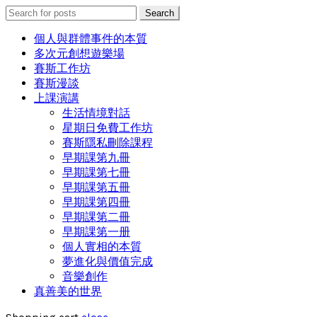
Search
Search
for:
個人與群體事件的本質
多次元創想遊樂場
賽斯工作坊
賽斯漫談
上課演講
生活情境對話
星期日免費工作坊
賽斯隱私刪除課程
早期課第九冊
早期課第七冊
早期課第五冊
早期課第四冊
早期課第二冊
早期課第一册
個人實相的本質
夢進化與價值完成
音樂創作
真善美的世界