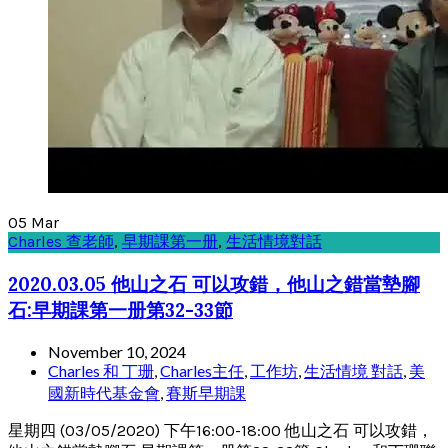
05
Mar
Charles 查老師
,
早期課第一册
,
生活情境對話
2020.03.05 他山之石 可以攻錯，他山之錯當墊腳
石:早期課第一册第32-33節
November 10, 2024
Charles 和 丁珊
,
Charles主任
,
工作坊
,
生活情境 對話
,
美
國新時代基金會
,
賽斯早期課
星期四 (03/05/2020) 下午16:00-18:00 他山之石 可以攻錯，