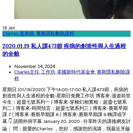
19
Jan
Charles 查老師
,
賽斯隱私刪除課程
2020.01.19 私人課473節 疾病的創造性與人生過程
的全貌
November 14, 2024
Charles主任
,
工作坊
,
美國新時代基金會
,
賽斯隱私刪除課
程
星期日 (01/19/2020) 下午14:00-17:00 私人課473節，疾病的
創造性與人生過程的全貌-星期日免費工作坊 博客來-漫遊前世
今生：超靈七號系列一 | 博客來-穿梭幻相實相：超靈七號系
列二 | 博客來-時間預言：超靈七號系列三 | 博客來-賽斯早期
課 7 | 博客來-賽斯早期課 8 | 博客來-賽斯早期課 9 轉譯或字
幕 👇 請開外掛字幕 January 20, 2020 · 分享昨天的課後網友討
論： 問：親愛的Charles ，您好，感謝您的演講，我最近牙齒