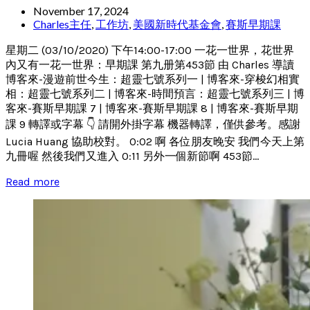
November 17, 2024
Charles主任
,
工作坊
,
美國新時代基金會
,
賽斯早期課
星期二 (03/10/2020) 下午14:00-17:00 一花一世界，花世界
內又有一花一世界：早期課 第九册第453節 由 Charles 導讀
博客來-漫遊前世今生：超靈七號系列一 | 博客來-穿梭幻相實
相：超靈七號系列二 | 博客來-時間預言：超靈七號系列三 | 博
客來-賽斯早期課 7 | 博客來-賽斯早期課 8 | 博客來-賽斯早期
課 9 轉譯或字幕 👇 請開外掛字幕 機器轉譯，僅供參考。感謝
Lucia Huang 協助校對。 0:02 啊 各位朋友晚安 我們今天上第
九冊喔 然後我們又進入 0:11 另外一個新節啊 453節...
Read more