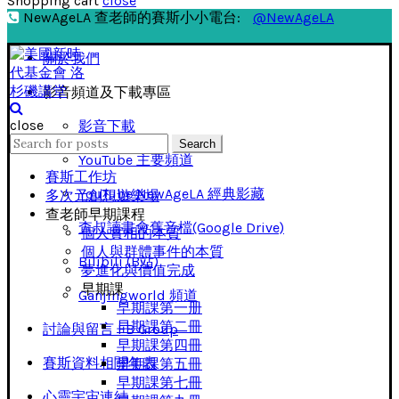
Shopping cart
close
NewAgeLA 查老師的賽斯小小電台:
@NewAgeLA
關於我們
影音頻道及下載專區
close
影音下載
Search
Search
for:
YouTube 主要頻道
賽斯工作坊
YouTube NewAgeLA 經典影藏
多次元創想遊樂場
查老師早期課程
查叔讀書會舊音檔(Google Drive)
個人實相的本質
個人與群體事件的本質
Bilibili (B站)
夢進化與價值完成
早期課
Ganjingworld 頻道
早期課第一册
早期課第二冊
討論與留言 FB Group
早期課第四冊
賽斯資料相關年表
早期課第五冊
早期課第七冊
心靈宇宙連結