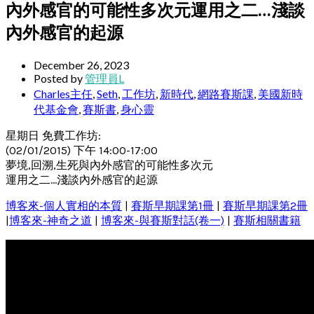
內外感官的可能性多次元運用之二…淺談
內外感官的起源
December 26, 2023
Posted by
管理員L
Charles主任
,
Seth
,
工作坊
,
新時代
,
網路賽斯課
,
美國新時
代基金會
,
賽斯書
,
身心靈
星期日 免費工作坊:
(02/01/2015) 下午 14:00-17:00
夢境,回溯,生死與內外感官的可能性多次元
運用之二…淺談內外感官的起源
博客來-個人實相的本質
|
賽斯早期課第1冊
|
賽斯早期課第2冊
|
博客來-神奇之道
|
博客來-與賽斯對話(卷一)
|
賽斯相關書籍