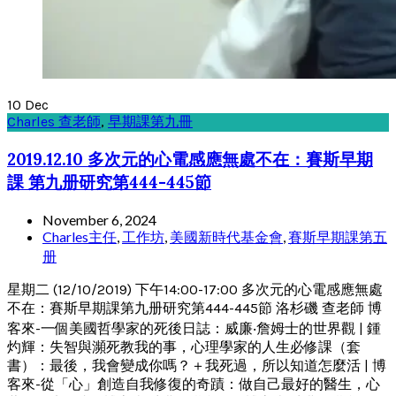
10
Dec
Charles 查老師
,
早期課第九冊
2019.12.10 多次元的心電感應無處不在：賽斯早期
課 第九册研究第444-445節
November 6, 2024
Charles主任
,
工作坊
,
美國新時代基金會
,
賽斯早期課第五
册
星期二 (12/10/2019) 下午14:00-17:00 多次元的心電感應無處
不在：賽斯早期課第九册研究第444-445節 洛杉磯 查老師 博
客來-一個美國哲學家的死後日誌：威廉‧詹姆士的世界觀 | 鍾
灼輝：失智與瀕死教我的事，心理學家的人生必修課（套
書）：最後，我會變成你嗎？＋我死過，所以知道怎麼活 | 博
客來-從「心」創造自我修復的奇蹟：做自己最好的醫生，心