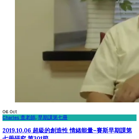
06
Oct
Charles 查老師
,
早期課第七冊
2019.10.06 超級的創造性 情緒能量–賽斯早期課第
七册研究 第301節