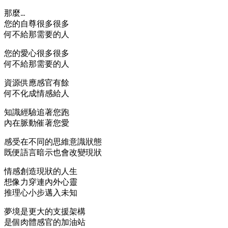
那麼…
您的自尊很多很多
何不給那需要的人
您的愛心很多很多
何不給那需要的人
資源供應感官有餘
何不化成情感給人
知識經驗追著您跑
內在脈動催著您愛
感受在不同的思維意識狀態
既便語言暗示也會改變現狀
情感創造現狀的人生
想像力穿連內外心靈
推理心小步邁入未知
夢境是更大的支援架構
是個肉體感官的加油站