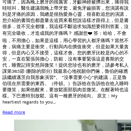
可痛了，因為晚上磨牙的很厲害，牙齦神經被擠出來，痛得我
哇哇叫，醫生建議我晚上帶牙套，避免牙齒損害，您演講有說
到是牙痛的原因，我總是很熱愛身心靈，很喜歡追您的演講，
您介紹的書我也都盡量去追買來看想說這樣才跟得上，但是書
很多，並不完全都懂，我這樣不斷追求知識想要得到答案，沒
有完全吸收，才造成我的牙痛嗎？ 感謝您❤️ 答：哈哈，不會
啦，不用擔心，如果是這樣，用心學習的人都牙痛嗎？當然不
會，病痛主要是衝突，行動與內在價值衝突，但是如果大量貪
得，但是內心又不接受，這樣才會。您的磨牙比較是內心的不
安，一直在緊張與擔心，防範，沒有事要緊張這是賽斯的交
代，睡覺記得安然與微笑！提供您珍也有的磨牙，請參考私人
課第385節 (刪除的部分) 我最衷心地祝願你們倆，魯伯的確應
該繼續邁茨自我形象演習*。 “沒事需要小心”的建議，正是魯
伯現在所需要的東西。（停頓。）告訴他在告訴他在他入睡時
要微笑，如果他醒來，要放鬆面部肌肉並微笑。在醒著時也這
樣。下巴應特別放鬆。這有一種磨牙的傾向。 原文：My
heartiest regards to you...
Read more