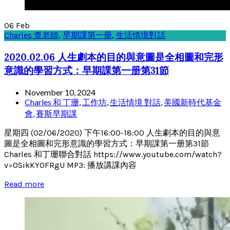
06
Feb
Charles 查老師
,
早期課第一册
,
生活情境對話
2020.02.06 人生劇本的目的與意圖是全相圖和完形
意識的學習方式：早期課第一册第31節
November 10, 2024
Charles 和 丁珊
,
工作坊
,
生活情境 對話
,
美國新時代基金
會
,
賽斯早期課
星期四 (02/06/2020) 下午16:00-18:00 人生劇本的目的與意
圖是全相圖和完形意識的學習方式：早期課第一册第31節
Charles 和丁珊聯合對話 https://www.youtube.com/watch?
v=0SikKY0FRgU MP3: 播放講課內容
Read more