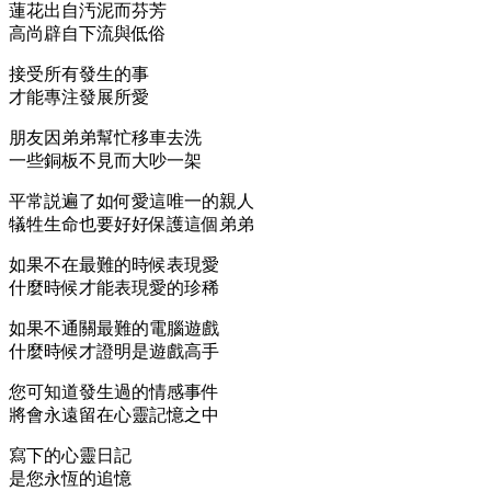
蓮花出自汚泥而芬芳
高尚辟自下流與低俗
接受所有發生的事
才能專注發展所愛
朋友因弟弟幫忙移車去洗
一些銅板不見而大吵一架
平常説遍了如何愛這唯一的親人
犠牲生命也要好好保護這個弟弟
如果不在最難的時候表現愛
什麼時候才能表現愛的珍稀
如果不通關最難的電腦遊戲
什麼時候才證明是遊戲高手
您可知道發生過的情感事件
將會永遠留在心靈記憶之中
寫下的心靈日記
是您永恆的追憶