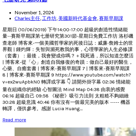
November 1, 2024
Charles主任
,
工作坊
,
美國新時代基金會
,
賽斯早期課
星期日 (10/06/2019) 下午14:00-17:00 超級的創造性情緒能
量--賽斯早期課第七册研究第301節-星期日免費工作坊 洛杉磯
查老師 博客來-一個美國哲學家的死後日誌：威廉‧詹姆士的世
界觀 | 鍾灼輝：失智與瀕死教我的事，心理學家的人生必修課
（套書）：最後，我會變成你嗎？＋我死過，所以知道怎麼活
| 博客來-從「心」創造自我修復的奇蹟：做自己最好的醫生，
心藥、自癒套書 | 博客來-賽斯早期課 7 | 博客來-賽斯早期課
8 | 博客來-賽斯早期課 9 https://www.youtube.com/watch?
v=ex2wuApbkN0 轉譯或字幕 👇 請開外掛字幕 02:36 情緒能
量在組織你的經驗 心智圖法 Mind Map 04:38 由衷的感覺
06:16 超級自己 09:58 《秘密》吸引力法則 太粗糙不夠細緻
30:28 超級意識 40:46 你有沒有一個最完美的版本 ----- 機器
轉譯，僅供參考。感謝 Lucia Huang...
Read more