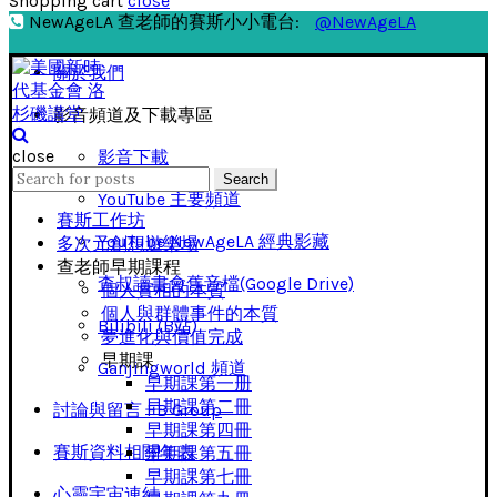
Shopping cart
close
NewAgeLA 查老師的賽斯小小電台:
@NewAgeLA
關於我們
影音頻道及下載專區
close
影音下載
Search
Search
for:
YouTube 主要頻道
賽斯工作坊
YouTube NewAgeLA 經典影藏
多次元創想遊樂場
查老師早期課程
查叔讀書會舊音檔(Google Drive)
個人實相的本質
個人與群體事件的本質
Bilibili (B站)
夢進化與價值完成
早期課
Ganjingworld 頻道
早期課第一册
早期課第二冊
討論與留言 FB Group
早期課第四冊
賽斯資料相關年表
早期課第五冊
早期課第七冊
心靈宇宙連結