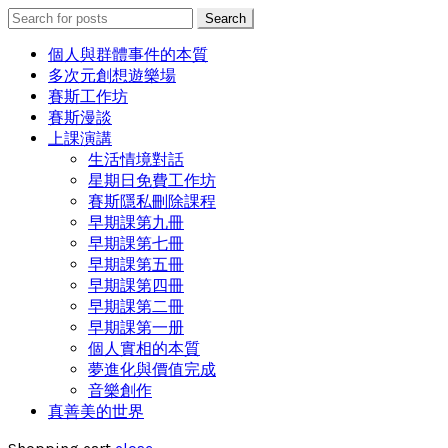
Search
Search
for:
個人與群體事件的本質
多次元創想遊樂場
賽斯工作坊
賽斯漫談
上課演講
生活情境對話
星期日免費工作坊
賽斯隱私刪除課程
早期課第九冊
早期課第七冊
早期課第五冊
早期課第四冊
早期課第二冊
早期課第一册
個人實相的本質
夢進化與價值完成
音樂創作
真善美的世界