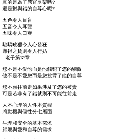
真的是為了感官享樂嗎?
還是對與錯的自尊心呢?
五色令人目盲
五音令人耳聾
五味令人口爽
馳騁畋獵令人心發狂
難得之貨則令人行妨
…老子第12章
您不是不愛他而是他觸犯了您的驕傲
他不是不愛您而是您挑釁了他的自尊
您不願往前走如果涉及了您的被責
可是若非有了錯就則不可能往前走
人本心理的人性本質觀
將動機與個性分七層面
生理和安全的基本需求
歸屬與愛和自尊的需求