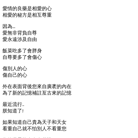
愛情的良藥是相愛的心
相愛的秘方是相互尊重
因為…
愛無非背負自尊
愛永遠涉及自由
飯菜吃多了會胖身
自尊要多了會傷心
傷別人的心
傷自己的心
外在表面背後您來自廣袤的內在
為了新的記憶補註亙古來的記憶
最近流行..
朕知道了!
如果知道自己貴為天子和天女
看重自己就不怕別人不看重您