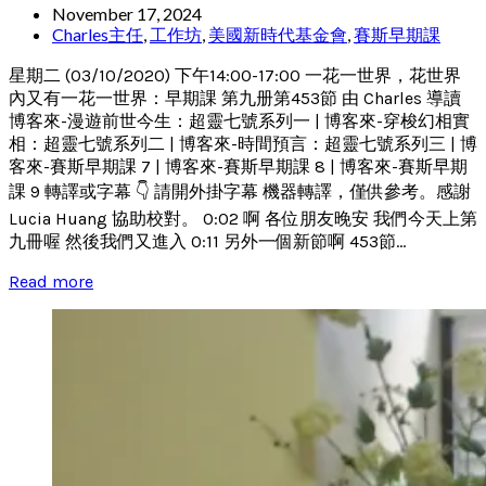
November 17, 2024
Charles主任
,
工作坊
,
美國新時代基金會
,
賽斯早期課
星期二 (03/10/2020) 下午14:00-17:00 一花一世界，花世界
內又有一花一世界：早期課 第九册第453節 由 Charles 導讀
博客來-漫遊前世今生：超靈七號系列一 | 博客來-穿梭幻相實
相：超靈七號系列二 | 博客來-時間預言：超靈七號系列三 | 博
客來-賽斯早期課 7 | 博客來-賽斯早期課 8 | 博客來-賽斯早期
課 9 轉譯或字幕 👇 請開外掛字幕 機器轉譯，僅供參考。感謝
Lucia Huang 協助校對。 0:02 啊 各位朋友晚安 我們今天上第
九冊喔 然後我們又進入 0:11 另外一個新節啊 453節...
Read more