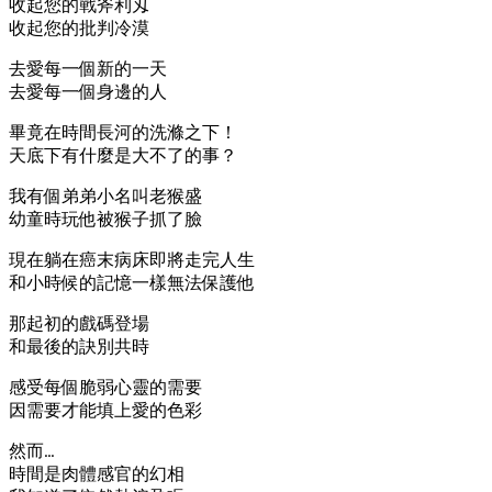
收起您的戰斧利刄
收起您的批判冷漠
去愛每一個新的一天
去愛每一個身邊的人
畢竟在時間長河的洗滌之下！
天底下有什麼是大不了的事？
我有個弟弟小名叫老猴盛
幼童時玩他被猴子抓了臉
現在躺在癌末病床即將走完人生
和小時候的記憶一樣無法保護他
那起初的戲碼登場
和最後的訣別共時
感受每個脆弱心靈的需要
因需要才能填上愛的色彩
然而…
時間是肉體感官的幻相