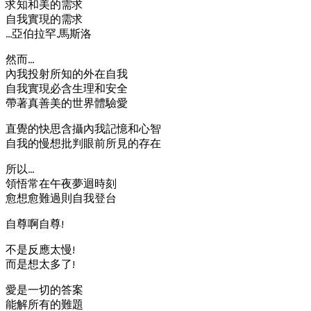
求知和美的需求
自我實現的需求
…亞伯拉罕.馬斯洛
然而…
內我投射所知的外在自我
自我實現必含生理和安全
帶著真善美的世界體驗愛
直覺的快思含攝內我記憶和心智
自我的慢想批判眼前所見的存在
所以…
領悟常在午夜夢迴時刻
愈想愈難過則自我登台
自尊啊自尊!
不是反應太慢!
而是想太多了!
愛是一切的答案
能解所有的難題