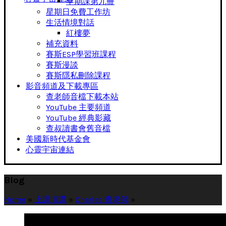
早期課第九冊
星期日免費工作坊
生活情境對話
紅樓夢
補充資料
賽斯ESP學習班課程
賽斯漫談
賽斯隱私刪除課程
影音頻道及下載專區
查老師音檔下載本站
YouTube 主要頻道
YouTube 經典影藏
查叔讀書會舊音檔
美國新時代基金會
心靈宇宙連結
Blog
Home
»
上課演講
»
Charles 查老師
»