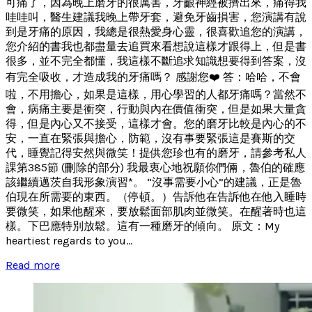
可痛了，因為晚上磨牙的很厲害，牙齦神經被擠出來，痛得我
哇哇叫，醫生建議我晚上帶牙套，避免牙齒損害，您演講有說
到是牙痛的原因，我總是很熱愛身心靈，很喜歡追您的演講，
您介紹的書我也都盡量去追買來看想說這樣才跟得上，但是書
很多，並不完全都懂，我這樣不斷追求知識想要得到答案，沒
有完全吸收，才造成我的牙痛嗎？ 感謝您❤️ 答：哈哈，不會
啦，不用擔心，如果是這樣，用心學習的人都牙痛嗎？當然不
會，病痛主要是衝突，行動與內在價值衝突，但是如果大量貪
得，但是內心又不接受，這樣才會。您的磨牙比較是內心的不
安，一直在緊張與擔心，防範，沒有事要緊張這是賽斯的交
代，睡覺記得安然與微笑！提供您珍也有的磨牙，請參考私人
課第385節 (刪除的部分) 我最衷心地祝願你們倆，魯伯的確應
該繼續邁茨自我形象演習*。 “沒事需要小心”的建議，正是魯
伯現在所需要的東西。（停頓。）告訴他在告訴他在他入睡時
要微笑，如果他醒來，要放鬆面部肌肉並微笑。在醒著時也這
樣。下巴應特別放鬆。這有一種磨牙的傾向。 原文：My
heartiest regards to you...
Read more