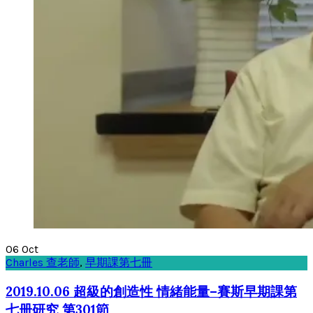
06
Oct
Charles 查老師
,
早期課第七冊
2019.10.06 超級的創造性 情緒能量–賽斯早期課第
七册研究 第301節