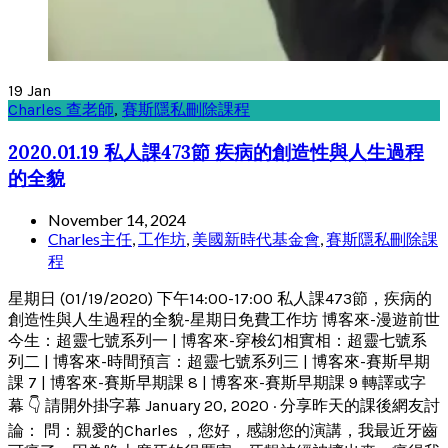
19
Jan
Charles 查老師
,
賽斯隱私刪除課程
2020.01.19 私人課473節 疾病的創造性與人生過程
的全貌
November 14, 2024
Charles主任
,
工作坊
,
美國新時代基金會
,
賽斯隱私刪除課
程
星期日 (01/19/2020) 下午14:00-17:00 私人課473節，疾病的
創造性與人生過程的全貌-星期日免費工作坊 博客來-漫遊前世
今生：超靈七號系列一 | 博客來-穿梭幻相實相：超靈七號系
列二 | 博客來-時間預言：超靈七號系列三 | 博客來-賽斯早期
課 7 | 博客來-賽斯早期課 8 | 博客來-賽斯早期課 9 轉譯或字
幕 👇 請開外掛字幕 January 20, 2020 · 分享昨天的課後網友討
論： 問：親愛的Charles ，您好，感謝您的演講，我最近牙齒