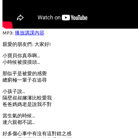
MP3:
播放講課內容
親愛的朋友們: 大家好!
小寶貝你真乖啊…
小時候被摸摸頭…
那似乎是被愛的感覺
總窮極一輩子在追尋
小孩子說…
隔壁叔叔嬸瀋比較愛我
爸爸媽媽老是說我不對
當生氣的時候…
連六親都不認…
好多傷心事中有沒有這對錯之感