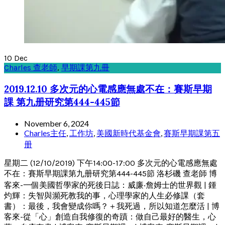
10
Dec
Charles 查老師
,
早期課第九冊
2019.12.10 多次元的心電感應無處不在：賽斯早期
課 第九册研究第444-445節
November 6, 2024
Charles主任
,
工作坊
,
美國新時代基金會
,
賽斯早期課第五
册
星期二 (12/10/2019) 下午14:00-17:00 多次元的心電感應無處
不在：賽斯早期課第九册研究第444-445節 洛杉磯 查老師 博
客來-一個美國哲學家的死後日誌：威廉‧詹姆士的世界觀 | 鍾
灼輝：失智與瀕死教我的事，心理學家的人生必修課（套
書）：最後，我會變成你嗎？＋我死過，所以知道怎麼活 | 博
客來-從「心」創造自我修復的奇蹟：做自己最好的醫生，心