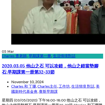
05
Mar
Charles 查老師
,
早期課第一册
,
生活情境對話
2020.03.05 他山之石 可以攻錯，他山之錯當墊腳
石:早期課第一册第32-33節
November 10, 2024
Charles 和 丁珊
,
Charles主任
,
工作坊
,
生活情境 對話
,
美
國新時代基金會
,
賽斯早期課
星期四 (03/05/2020) 下午16:00-18:00 他山之石 可以攻錯，