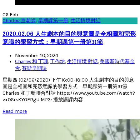
06
Feb
Charles 查老師
,
早期課第一册
,
生活情境對話
2020.02.06 人生劇本的目的與意圖是全相圖和完形
意識的學習方式：早期課第一册第31節
November 10, 2024
Charles 和 丁珊
,
工作坊
,
生活情境 對話
,
美國新時代基金
會
,
賽斯早期課
星期四 (02/06/2020) 下午16:00-18:00 人生劇本的目的與意
圖是全相圖和完形意識的學習方式：早期課第一册第31節
Charles 和丁珊聯合對話 https://www.youtube.com/watch?
v=0SikKY0FRgU MP3: 播放講課內容
Read more