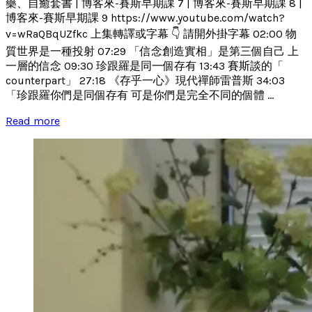
藥、自癒套書 | 博客來-賽斯早期課 7 | 博客來-賽斯早期課 8 |
博客來-賽斯早期課 9 https://www.youtube.com/watch?
v=wRaQBqUZfkc 上集轉譯或字幕 👇 請開外掛字幕 02:00 物
質世界是一種投射 07:29 「信念創造實相」是第三個自己 上
一層的信念 09:30 珍跟羅是同一個存有 13:43 賽斯談的「
counterpart」 27:18 《存乎一心》現代禪師雷普斯 34:03
「珍跟羅你們是同個存有 可是你們是完全不同的個體 ...
Read more