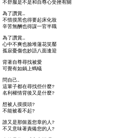
不舒服是不是和自尊心受挫有關
為了讚賞…
不惜摸黑也得要起床化妝
辛苦無酬也得謀一官半職
為了讚賞…
心中不爽也臉堆蓮花笑靨
孤寂憂傷也妙語八面逢迎
背著自尊尋找被愛
可覺有如鍋上螞蟻
問自己..
這輩子都在尋找些什麼?
名利權情背後又是什麼?
想被人摸摸頭?
不能被看不起?
誰又是那個蓋您章的人?
不又意味著責備您的人?