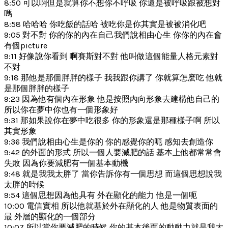
8:50 可以啊但是就算你不想你不呼吸 你還是被呼吸跟被想對
嗎
8:58 哈哈哈 你吃飯的話哈 被吃你是你其實是被被消化吧
9:05 對不對 你的你的內在自己我們說相由心生 你你的內在會
有個picture
9:11 好像說你看到 啊賽斯對不對 他叫做這個能量人格元素對
不對
9:18 那他是那個胖胖的樣子 我我跟你講了 你就算怎麽吃 他就
是那個胖胖的樣子
9:23 因為他有個內在形象 他是按照內向形象去建構他自己的
所以你在夢中你也有一個形象好
9:31 那如果說你在夢中吃很多 你的形象還是那種樣子啊 所以
其實形象
9:36 我們說相由心生是你的 你的感覺你的呃 感知去創造你
9:42 的外面的形式 所以一個人要減肥的話 基本上他都常常會
失敗 因為你要減肥有一個基本動機
9:48 就是我我太胖了 當你告訴你有一個思想 而這個思想說我
太胖的時候
9:54 這個思想因為他具有 外在顯化的能力 他是一個呃
10:00 電信實相 所以他就基於外在顯化的人 他是物質表面的
最 外層的顯化的一個部分
10:07 所以當你要減肥的時候 你的基本後面的動動力就是我太