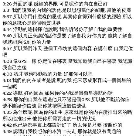
3:26 外面的呃 感觸的界限 可是呢你的內在自己好
3:31 我們說我的內我的話 他是以思想當他的細胞 當他的皮膚
3:37 所以你用什麽樣的思想 其實你會得到什麽樣的經驗 所以
你的意識心是這個物質世界
3:44 活動的總指揮 他說呢 我告訴過你了解自我的重要性
3:49 所以真正來講的話你是要了解自我 好你真的 能夠了解自
我就能夠找到你的力量
3:57 所以我們昨天 整個工作坊的這個內容 在講什麽 自我定位
吧
4:03 像GPS一樣 你定位在哪裏 當我知道我自己在哪裏 我認識
我自己之後
4:08 我才能夠移動我的力量 好那你可以把
4:13 我們的內在或者是說 呃內我 把它形成形容成一個衛星的
一個呃
4:22 導航 好的因為 如果你的內我是個衛星導航的話
4:28 那你的自我在這邊他只不過是個GPS 所以他不斷給你信
號不斷給你信號 那你就按照這個信號做
4:35 為什麽呢 因為你的出生 原來就是你的內在所推出來的嗎
所以他推出來 他把你所需要走的一切的狀況
4:42 他已經都事實上都設計好了 所以你是只要 按照你的
4:49 認識自我按照你的本質上去走 那你就是沒有問題的