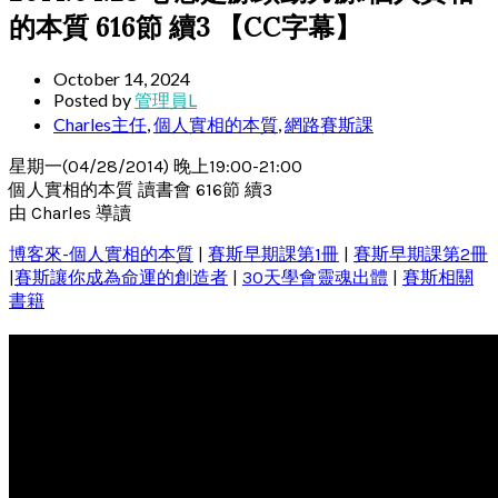
的本質 616節 續3 【CC字幕】
October 14, 2024
Posted by
管理員L
Charles主任
,
個人實相的本質
,
網路賽斯課
星期一(04/28/2014) 晚上19:00-21:00
個人實相的本質 讀書會 616節 續3
由 Charles 導讀
博客來-個人實相的本質
|
賽斯早期課第1冊
|
賽斯早期課第2冊
|
賽斯讓你成為命運的創造者
|
30天學會靈魂出體
|
賽斯相關
書籍