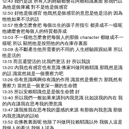
12:43 我們是說 所有人的經驗都會在阿賴耶識裏面 那我們以
為他是個庫藏 對不是他是個感官
12:50 好他是個感官 他既然是個感官的意思是他是活的 因為
他他如果不活的話
12:57 他會怎麽會把 每個出生的孩子所指引 都弄成不一樣呢
他總麼會把每個人的特質都弄成
13:03 不一樣他怎麽會把每個人的那個 character 都做成不一
樣呢 所以 顯然他是按照他的內在庫存裏面
13:09 去不斷產生他所需要的不同的 人生經驗跟跟結果 所以
他是活的
13:15 而且還蠻活的 比我們更活 好 所以我說
13:20 內我也有感官也有意識 佛家叫做阿賴耶識 那既然是識
的話 識當然就是一個覺察力吧
13:26 你有意識嗎啊你有識的作用 識當然是覺察力 那既然有
覺察力 當然是一個更深一層的生命體
13:35 所以安賴耶識也是是個生命體 好
13:40 所以我們一般如果來講到內我意識 比如說我的內在 我
的內在讓我在思考我的潛意識
13:47 讓我推我在思考我的靈感的來源 有那個內我意識 那個
內我意識的的話哈
13:52 在佛教裏面呢 他除了叫做阿拉賴耶識以外 我個人這是
我個人的看法 我個人認為