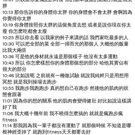
胖
10:13 那你告訴你的身體你太胖 你的身體會不會太胖 會啊因為
你覺得你太胖
10:19 你身體按照你太胖的這個角度去想 或者是說你現在你太
瘦 你怎麽吃都會太瘦
10:25 所以你去看 以我家的例子來講的話 我們家吃最多的人
10:30 可以把全部的菜 全部一掃而光的那個人 大概他的飯量
比我大兩倍
10:36 可是他的身材就永遠是那個樣子 他沒有太多運動
10:43 所以 你怎麽樣想你的身體那個想的部分 哈他其實佔有
很大的部分
10:48 比如說呃 之前就有一種做試驗 就說我純粹只是用想用
冥想 就是我到操場去跑步
10:55 我跑步我跑跑步 真的想自己在跑步 然後他的肌肉的狀
態會跟著
11:01 因為你的想的關系 他的肌肉會變得健壯 好比如說這樣講
好了我
11:08 我大概十幾年前 我不曉得怎麽搞的 就就是瘋跑步瘋
fitness
11:14 那我因為我一輩子都沒有運動了 就那個時候 不知道是哪
根神經歪掉了 就跑到fitness天天都要去好