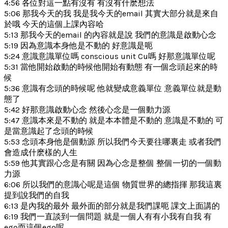
4:56 各位對這一點有沒有 有沒有什麽想法
5:06 那我今天的我 我是我今天的email 其實大部分就是來自
於哦 今天的這個上課內容哈
5:13 那我今天的email 的內容就是說 我們的意識是啟動心念
5:19 因為意識本身他是不動的 好意識是呃
5:24 意識意識單位嗎 conscious unit Cu嗎 好那意識單位呢
5:31 當他開始啟動的時候他開始有動態 有一個念頭起來的時
候
5:36 意識有念頭的時候呢 他就變成意義單位 意義單位就是動
態了
5:42 好那意識啟動心念 然後心念是一個動力源
5:47 意識本來是不動的 就是本本體是不動的 意識是不動的 可
是當意識起了念頭的時候
5:53 念頭本身他是個動源 所以我們今天要往哪裏走 或者我們
會造成什麽樣的人生
5:59 他其實跟心念是有關 因為心念是整個 整個一切的一個動
力源
6:06 所以我們的意識心呢是這個 物質世界的總指揮 那我這裏
提到說我們的自我
6:13 是內我的最外 最外面的部分就是我們課呃 課文上面講的
6:19 我們一直談到一個問題 就是一個人有有小我有自我 有
ego而這個ego呢