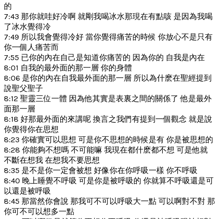
的
7:43 那你就哇好冷啊 就剛我喝冰水那現在有點咳 是因為我喝
了冰水覺得冷
7:49 所以我會覺得冷好 當你覺得痛苦的時候 你放心不是只有
你一個人痛苦而
7:55 已你的內在自己是知道你痛苦的 因為你的 自我是內在
8:01 自我的最外面的那一層 你的身體
8:06 是你的內在自我最外面的那一層 所以為什麽在聖經提到
說聖父聖子
8:12 聖靈三位一體 因為他其實是表裏之間的關係了 他是最外
面那一層
8:18 好那最外面的來講呢 換言之我們有提到一個觀念 就是說
你覺得你在思想
8:23 你確實可以思想 可是你不思想的時候是有 你是被思想的
8:28 你能夠不想嗎 不可能嘛 我現在都什麽都不想 可是他就
不斷在想我 在想我不要思想
8:35 是不是你一定會被想 好像你在你呼吸一樣 你不呼吸
8:40 晚上睡覺不呼吸 可是你是被呼吸的 你就算不呼吸還是可
以還是被呼吸
8:45 那當然你會說 那我可不可以呼吸大一點 可以啊對不對 那
你可不可以想多一點