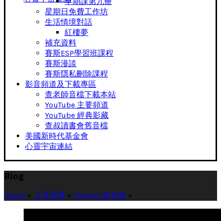
早期課第九冊
星期日免費工作坊
生活情境對話
紅樓夢
補充資料
賽斯ESP學習班課程
賽斯漫談
賽斯隱私刪除課程
影音頻道及下載專區
查老師音檔下載本站
YouTube 主要頻道
YouTube 經典影藏
查叔讀書會舊音檔
美國新時代基金會
心靈宇宙連結
Blog
Home
»
上課演講
»
Charles 查老師
»