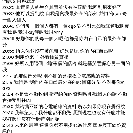
們課文內容就是
20:25 其實個人的生命其實並沒有被疏離 我回到原來好了
20:37 他可以提到說 自我是內我最外在的部分 我們的ego 每
一個人個人
20:43 你們每一個個人都有一個ego 對不對比如我知道我叫麥
克我 叫我叫kay我叫我叫Amy
20:49 好那你們的每一個人呢 他都是你內在自己的最外在部
分
20:55 所以你並沒有被疏離 好只是呢 你的內在自己呢
21:00 利用你來 向外看物質實相
21:06 好所以用這個比喻來講的話哈 就是基於意識心另一面的
我
21:12 的那個部分呢 則不斷的會接收心電感應的資料
21:18 我們是 我們內在自己最外在的那個部分 對不對那你的
GPS
21:24 不是會不斷收到 衛星給你的資料嗎 那我個人的話 不斷
會接受到往內
21:30 我給我不斷的心電感應的資料 所以如果你現在覺得說
21:36 我年紀大了我什麽都不能做 我到現在也沒有什麽才能
我好像也沒有什麽特別的呃
21:43 未來的展望 這個你都不用擔心為什麽 因為真正給你資
訊的