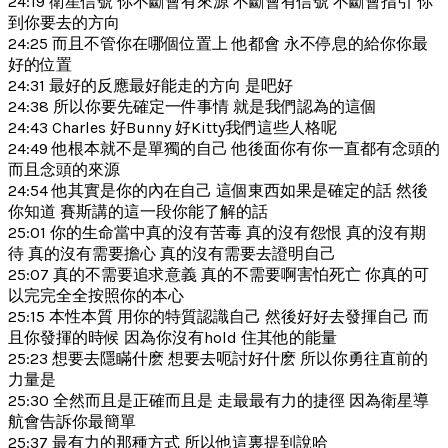
24:19 衛星信號 你不斷會有來源 不斷會有信號 不斷會指引 你
到你要去的方向
24:25 而且不管你在哪個位置上 他都會 永不停息的給你你最
好的位置
24:31 最好的反應最好能走的方向 是吧好
24:38 所以你要先確定一件事情 就是我們認為的這個
24:43 Charles 好Bunny 好Kitty我們這些人格呢
24:49 他根本就不是單獨的自己 他後面你有你一直都有念頭的
而且念頭的來源
24:54 他其實是你的內在自己 這個東西如果是確定的話 然後
你知道 賽斯講的這一段你能了解的話
25:01 你的生命當中真的沒有苦毒 真的沒有怨恨 真的沒有期
待 真的沒有需要擔心 真的沒有需要去證明自己
25:07 真的不需要追求意義 真的不需要啊害怕死亡 你真的可
以完完全全按照你的本心
25:15 本性本質 用你的特質認識自己 然後好好去發揮自己 而
且你發揮的時候 因為你沒有hold 住其他的能量
25:23 想要去隱瞞什麽 想要去呃討好什麽 所以你勇往直前的
力量是
25:30 全然而且是正確而且是 走最最有力的捷徑 因為衛星導
航會告訴你最簡單
25:37 最有力的那種方式 所以他這裏提到說哈