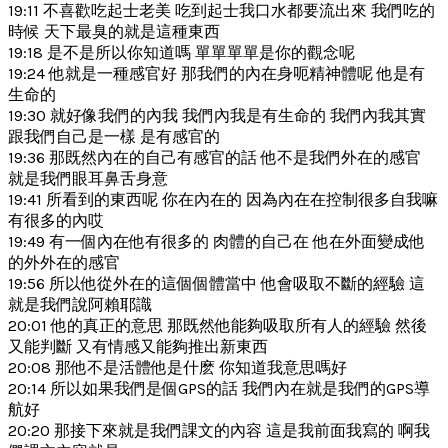
19:11 不喜歡吃起士老美 吃到起士我口水都要流出來 我們吃的
時候 天下最臭的就是這種東西
19:18 是不是所以你知道嗎 單單單單是你的觀念呢
19:24 他就是一種感官好 那我們的內在身呃精神體呢 他是有
生命的
19:30 就好像我們的內我 我們內我是有生命的 我們內我其實
跟我們自己是一樣 是有感官的
19:36 那既然內在的自己有感官的話 他不是我們外在的感官
就是我們眼耳鼻舌身意
19:41 所看到的東西呢 你在內在的 因為內在在控制很多自我嘛
有很多的內哎
19:49 有一個內在他有很多的 肉體的自己在 他在外面變成他
的外外在的感官
19:56 所以他從外在的這個個體當中 他會吸取不斷的經驗 這
就是我們說阿賴耶識
20:01 他的真正的意思 那既然他能夠吸取所有人的經驗 然後
又能判斷 又有情感又能夠推出新東西
20:08 那他不是活體他是什麽 你知道我意思嗎好
20:14 所以如果我們是個GPS的話 我們內在就是我們的GPS導
航好
20:20 那接下來就是我們課文的內容 這是我前面我寫的 啊我