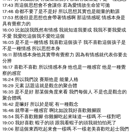
17:43 而這個思想會不會讓你 若為愛情故生命皆可拋
17:48 命都不要了是不是好 所以思想其實也是能量的動源
17:53 然後但是思想也會帶著情感啊 那這情感呢 情感本身是
具有覺察力的
18:00 比如說我既然有情感 我就知道我要或 我我不要我愛或
不愛 我愛吃這個我不愛吃這個
18:05 是不是一種情感 我喜歡這個孩子 我不喜歡這個孩子是
不是一種情感 所以思想本身
18:11 那情感本身他其實帶有覺察力 因為有情感就代表你要去
分辨
18:17 喜歡不喜歡 所以情感本身 他也是一種感官 他是一種覺
察的感官
18:24 所以我們說 賽斯他是 能量人格
18:29 元素 話題這就是觀念的聚合體
18:35 是不是好 那某個角度來看 我們每個人 不是也是觀念的
聚合體嗎
18:42 是嘛好 所以於是呢 有一種觀念
18:48 就帶著一種感官 啊比如說我好喜歡雞腳跟
18:54 我不喜歡雞腳 你雞腳吃起來味道一樣嗎 不一樣對吧
19:00 我好喜歡 蝦子的頭 跟我看蝦子的頭我就怕怕死了
19:06 那這個東西吃起來會一樣嗎 不一樣老美喜歡吃起士我們