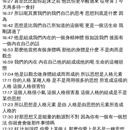
16:27 甚至比比如你起床之前 他比你更早醒過來 哎呀算了今
天再多待一會好
16:37 所以呢其實我們的我們自己的思考 思想到底是什麽 因
為
16:42 思想是比我們自己所知道的這個呃 更是一個活生命 我
剛講過了
16:47 他是組成我們內在的一個身精神體 假如說我們 後面有
一個內在自己的話
16:53 那麽他當然有個身體嗎 那他的身體是什麽 不是肉而是
觀念
16:59 我們的內在 內在自己他的組成或他的呃 生命的這種狀
態
17:04 他是以觀念做身體組成而而成的 所以思想是人格元素
17:11 你的人格 某種人格 是不是用用很多的思想 所造成這樣的
人格 這個人格很害怕
17:17 這個人格很小氣 這個人格很害羞 這個人格的組成是不是
某些思想
17:23 所以思想是人格元素 是由 人格是由思想的元素所造成
人格的
17:30 好那思想又是能量的動源對不對 因為你有一個有一個想
法 你就會會做那件事情嗎
17:37 好 比如說哎 你愛上某個人 那麽你愛上是不是一種思想