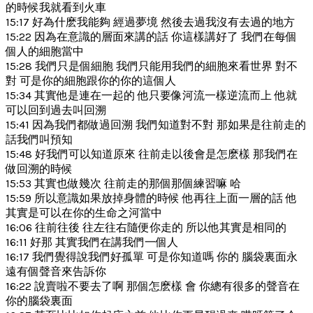
的時候我就看到火車
15:17 好為什麽我能夠 經過夢境 然後去過我沒有去過的地方
15:22 因為在意識的層面來講的話 你這樣講好了 我們在每個
個人的細胞當中
15:28 我們只是個細胞 我們只能用我們的細胞來看世界 對不
對 可是你的細胞跟你的你的這個人
15:34 其實他是連在一起的 他只要像河流一樣逆流而上 他就
可以回到過去叫回溯
15:41 因為我們都做過回溯 我們知道對不對 那如果是往前走的
話我們叫預知
15:48 好我們可以知道原來 往前走以後會是怎麽樣 那我們在
做回溯的時候
15:53 其實也做幾次 往前走的那個那個練習嘛 哈
15:59 所以意識如果放掉身體的時候 他再往上面一層的話 他
其實是可以在你的生命之河當中
16:06 往前往後 往左往右隨便你走的 所以他其實是相同的
16:11 好那 其實我們在講我們一個人
16:17 我們覺得說我們好孤單 可是你知道嗎 你的 腦袋裏面永
遠有個聲音來告訴你
16:22 說賣啦不要去了啊 那個怎麽樣 會 你總有很多的聲音在
你的腦袋裏面