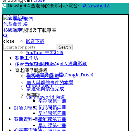
Shopping cart
close
NewAgeLA 查老師的賽斯小小電台:
@NewAgeLA
關於我們
影音頻道及下載專區
close
影音下載
Search
Search
for:
YouTube 主要頻道
賽斯工作坊
YouTube NewAgeLA 經典影藏
多次元創想遊樂場
查老師早期課程
查叔讀書會舊音檔(Google Drive)
個人實相的本質
個人與群體事件的本質
Bilibili (B站)
夢進化與價值完成
早期課
Ganjingworld 頻道
早期課第一册
早期課第二冊
討論與留言 FB Group
早期課第四冊
賽斯資料相關年表
早期課第五冊
早期課第七冊
心靈宇宙連結