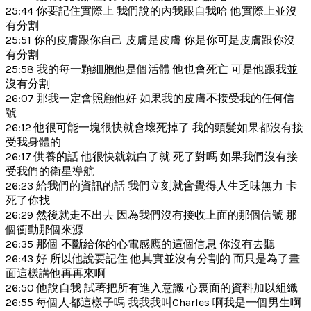
25:44 你要記住實際上 我們說的內我跟自我哈 他實際上並沒
有分割
25:51 你的皮膚跟你自己 皮膚是皮膚 你是你可是皮膚跟你沒
有分割
25:58 我的每一顆細胞他是個活體 他也會死亡 可是他跟我並
沒有分割
26:07 那我一定會照顧他好 如果我的皮膚不接受我的任何信
號
26:12 他很可能一塊很快就會壞死掉了 我的頭髮如果都沒有接
受我身體的
26:17 供養的話 他很快就就白了就 死了對嗎 如果我們沒有接
受我們的衛星導航
26:23 給我們的資訊的話 我們立刻就會覺得人生乏味無力 卡
死了你找
26:29 然後就走不出去 因為我們沒有接收上面的那個信號 那
個衝動那個來源
26:35 那個 不斷給你的心電感應的這個信息 你沒有去聽
26:43 好 所以他說要記住 他其實並沒有分割的 而只是為了畫
面這樣講他再再來啊
26:50 他說自我 試著把所有進入意識 心裏面的資料加以組織
26:55 每個人都這樣子嗎 我我我叫Charles 啊我是一個男生啊