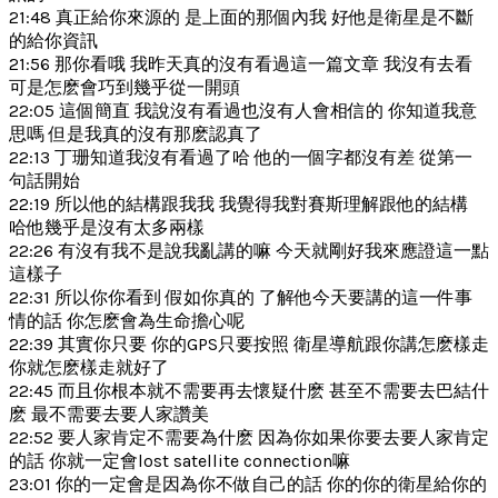
21:48 真正給你來源的 是上面的那個內我 好他是衛星是不斷
的給你資訊
21:56 那你看哦 我昨天真的沒有看過這一篇文章 我沒有去看
可是怎麽會巧到幾乎從一開頭
22:05 這個簡直 我說沒有看過也沒有人會相信的 你知道我意
思嗎 但是我真的沒有那麽認真了
22:13 丁珊知道我沒有看過了哈 他的一個字都沒有差 從第一
句話開始
22:19 所以他的結構跟我我 我覺得我對賽斯理解跟他的結構
哈他幾乎是沒有太多兩樣
22:26 有沒有我不是說我亂講的嘛 今天就剛好我來應證這一點
這樣子
22:31 所以你你看到 假如你真的 了解他今天要講的這一件事
情的話 你怎麽會為生命擔心呢
22:39 其實你只要 你的GPS只要按照 衛星導航跟你講怎麽樣走
你就怎麽樣走就好了
22:45 而且你根本就不需要再去懷疑什麽 甚至不需要去巴結什
麽 最不需要去要人家讚美
22:52 要人家肯定不需要為什麽 因為你如果你要去要人家肯定
的話 你就一定會lost satellite connection嘛
23:01 你的一定會是因為你不做自己的話 你的你的衛星給你的