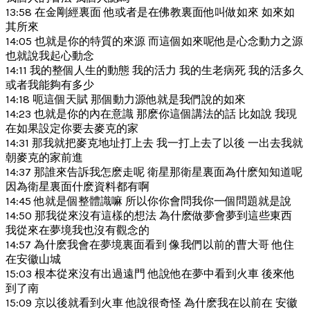
13:58 在金剛經裏面 他或者是在佛教裏面他叫做如來 如來如
其所來
14:05 也就是你的特質的來源 而這個如來呢他是心念動力之源
也就說我起心動念
14:11 我的整個人生的動態 我的活力 我的生老病死 我的活多久
或者我能夠有多少
14:18 呃這個天賦 那個動力源他就是我們說的如來
14:23 也就是你的內在意識 那麽你這個講法的話 比如說 我現
在如果設定你要去麥克的家
14:31 那我就把麥克地址打上去 我一打上去了以後 一出去我就
朝麥克的家前進
14:37 那誰來告訴我怎麽走呢 衛星那衛星裏面為什麽知知道呢
因為衛星裏面什麽資料都有啊
14:45 他就是個整體識嘛 所以你你會問我你一個問題就是說
14:50 那我從來沒有這樣的想法 為什麽做夢會夢到這些東西
我從來在夢境我也沒有觀念的
14:57 為什麽我會在夢境裏面看到 像我們以前的曹大哥 他住
在安徽山城
15:03 根本從來沒有出過遠門 他說他在夢中看到火車 後來他
到了南
15:09 京以後就看到火車 他說很奇怪 為什麽我在以前在 安徽