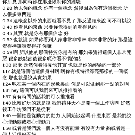
你所見 那同時卻在那邊限制你的經驗
0:28 所以你的概念 你有一個概念 然後因為你有這個概念 所
以很多東西是
0:34 這概念以外的東西就看不見了 那反過頭來說 可不可以說
0:40 你看見的東西 只要你覺得到的看得見的
0:45 其實 就是你有那個信念 好
0:52 也就說 如果你看到人家非常非常棒 非常非常的好 那是誰
覺得棒誰誰覺得好 你嘛
0:59 啊 所以他的那個特質你是有的 那如果覺得這個人非常兇
惡 很多缺點然後很多呃你看不慣的點
1:08 那麽 既然你看得見他其實 也就是你的經驗的一部分
1:17 就是這個他這個身材啊 啊你有模特很漂亮那樣的一個概
念 那也就是說其實如果
1:24 呃在某一個內在的形象裏面 你是可以做到那一點的對啊
1:31 hey 這個可以我們來可以推推看的
1:37 有有時間的話我們可以推推看
1:43 比較好玩的就是說 我們禮拜天不是開一個工作坊嗎 好然
後工作坊我們不是從啊
1:49 一開始是從動力的動力 人開始談起嗎 什麽東西 是我們說
心理動態或者心理動力
1:56 或者是我們說一個人有沒有能量 有沒有力量 齁或者是一
個人活得好不好