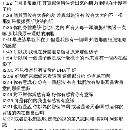
11:22 而且非常瘋狂 其實那個時候造出來的肌肉 到現在十幾年
了哈
11:28 他其實沒有太多的差 差異就是沒有 沒有太大的不一樣
那如果根據賽斯說法的話
11:35 你的身體應該七七年之內 所有人每一顆細胞都換過一次
嘛 所以我原來運動的細胞
11:41 早應該早就不在了 但是我卻有一個啊 知道那個細胞組織
的感覺
11:49 所以我 我現在身體還是留著原來那個樣子
11:54 所以啊 一個孩子他長成什麽樣子的 他其實有一個內在縮
影了
12:00 不見得是只有父母的DNA了 好
12:08 好我們來繼續來看這個 這個部分哈 你有感官啊
12:14 你有意識心 你有一個想法 有有 我們說有點眼耳鼻舌身
意的那個意識
12:19 對不對你當然有嘛 好你有感官你有意識
12:25 可是你的內我也有感官有意識
12:31 也就是說 你以為的那個神啊 或者是老天爺啊 或者你的
背後的內在自自己啊
12:37 或者是我們說呃 佛教的說的第八識阿賴耶識啊 阿賴耶
識