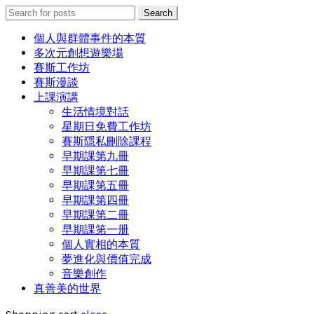
Search
Search
for:
個人與群體事件的本質
多次元創想遊樂場
賽斯工作坊
賽斯漫談
上課演講
生活情境對話
星期日免費工作坊
賽斯隱私刪除課程
早期課第九冊
早期課第七冊
早期課第五冊
早期課第四冊
早期課第二冊
早期課第一册
個人實相的本質
夢進化與價值完成
音樂創作
真善美的世界