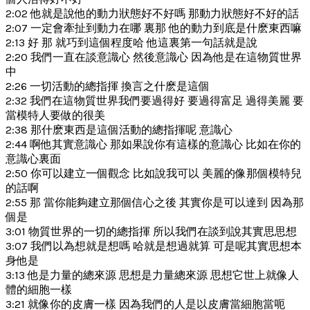
2:02 他就是說他的動力狀態好不好嗎 那動力狀態好不好的話
2:07 一定會牽扯到動力在哪 裏那 他的動力到底是什麽東西嘛
2:13 好 那 就巧到這個程度哈 他這裏第一句話就是說
2:20 我們一直在談意識心 然後意識心 因為他是在這物質世界
中
2:26 一切活動的總指揮 換言之什麽是這個
2:32 我們在這物質世界我們要過得好 要過得富足 過得美麗 要
當模特人要做的很美
2:38 那什麽東西是這個活動的總指揮呢 意識心
2:44 啊他其實意識心 那如果說你有這樣的意識心 比如在你的
意識心裏面
2:50 你可以建立一個觀念 比如說我可以 美麗的像那個模特兒
的話啊
2:55 那 當你能夠建立那個信心之後 其實你是可以達到 因為那
個是
3:01 物質世界的一切的總指揮 所以我們在談到說其實思思想
3:07 我們以為想就是想嗎 哈就是想過就算 可是呢其實思想本
身他是
3:13 他是力量的總來源 思想是力量總來源 思想它世上就像人
體的細胞一樣
3:21 就像你的皮膚一樣 因為我們的人是以皮膚當細胞當呃