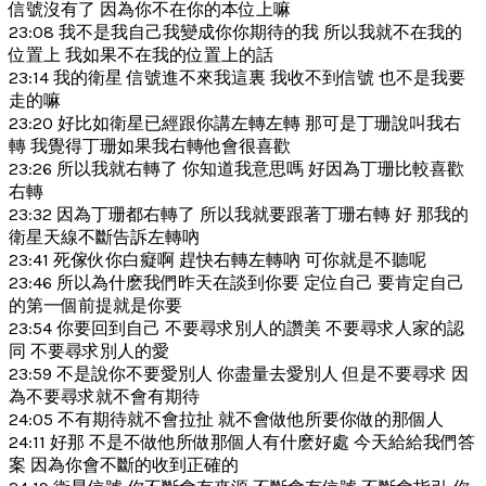
信號沒有了 因為你不在你的本位上嘛
23:08 我不是我自己我變成你你期待的我 所以我就不在我的
位置上 我如果不在我的位置上的話
23:14 我的衛星 信號進不來我這裏 我收不到信號 也不是我要
走的嘛
23:20 好比如衛星已經跟你講左轉左轉 那可是丁珊說叫我右
轉 我覺得丁珊如果我右轉他會很喜歡
23:26 所以我就右轉了 你知道我意思嗎 好因為丁珊比較喜歡
右轉
23:32 因為丁珊都右轉了 所以我就要跟著丁珊右轉 好 那我的
衛星天線不斷告訴左轉吶
23:41 死傢伙你白癡啊 趕快右轉左轉吶 可你就是不聽呢
23:46 所以為什麽我們昨天在談到你要 定位自己 要肯定自己
的第一個前提就是你要
23:54 你要回到自己 不要尋求別人的讚美 不要尋求人家的認
同 不要尋求別人的愛
23:59 不是說你不要愛別人 你盡量去愛別人 但是不要尋求 因
為不要尋求就不會有期待
24:05 不有期待就不會拉扯 就不會做他所要你做的那個人
24:11 好那 不是不做他所做那個人有什麽好處 今天給給我們答
案 因為你會不斷的收到正確的