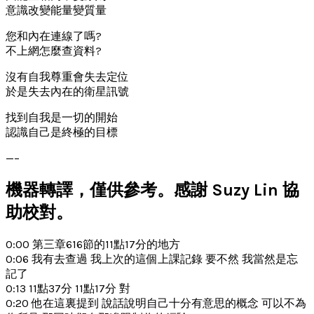
意識改變能量變質量
您和內在連線了嗎?
不上網怎麼查資料?
沒有自我尊重會失去定位
於是失去內在的衛星訊號
找到自我是一切的開始
認識自己是終極的目標
—–
機器轉譯，僅供參考。感謝 Suzy Lin 協
助校對。
0:00 第三章616節的11點17分的地方
0:06 我有去查過 我上次的這個上課記錄 要不然 我當然是忘
記了
0:13 11點37分 11點17分 對
0:20 他在這裏提到 說話說明自己十分有意思的概念 可以不為