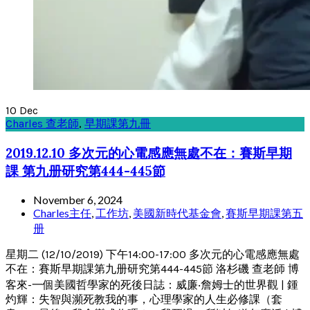
10
Dec
Charles 查老師
,
早期課第九冊
2019.12.10 多次元的心電感應無處不在：賽斯早期
課 第九册研究第444-445節
November 6, 2024
Charles主任
,
工作坊
,
美國新時代基金會
,
賽斯早期課第五
册
星期二 (12/10/2019) 下午14:00-17:00 多次元的心電感應無處
不在：賽斯早期課第九册研究第444-445節 洛杉磯 查老師 博
客來-一個美國哲學家的死後日誌：威廉‧詹姆士的世界觀 | 鍾
灼輝：失智與瀕死教我的事，心理學家的人生必修課（套