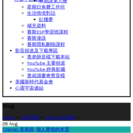
早期課第九冊
星期日免費工作坊
生活情境對話
紅樓夢
補充資料
賽斯ESP學習班課程
賽斯漫談
賽斯隱私刪除課程
影音頻道及下載專區
查老師音檔下載本站
YouTube 主要頻道
YouTube 經典影藏
查叔讀書會舊音檔
美國新時代基金會
心靈宇宙連結
Blog
Home
»
上課演講
»
Charles 查老師
»
28
Aug
Charles 查老師
,
個人實相的本質