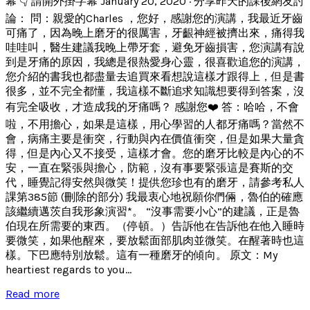
幕 👇 請開外掛字幕 January 20, 2020 · 分享昨天的課後網友討
論： 問：親愛的Charles ，您好，感謝您的演講，我最近牙齒
可痛了，因為晚上磨牙的很厲害，牙齦神經被擠出來，痛得我
哇哇叫，醫生建議我晚上帶牙套，避免牙齒損害，您演講有說
到是牙痛的原因，我總是很熱愛身心靈，很喜歡追您的演講，
您介紹的書我也都盡量去追買來看想說這樣才跟得上，但是書
很多，並不完全都懂，我這樣不斷追求知識想要得到答案，沒
有完全吸收，才造成我的牙痛嗎？ 感謝您❤️ 答：哈哈，不會
啦，不用擔心，如果是這樣，用心學習的人都牙痛嗎？當然不
會，病痛主要是衝突，行動與內在價值衝突，但是如果大量貪
得，但是內心又不接受，這樣才會。您的磨牙比較是內心的不
安，一直在緊張與擔心，防範，沒有事要緊張這是賽斯的交
代，睡覺記得安然與微笑！提供您珍也有的磨牙，請參考私人
課第385節 (刪除的部分) 我最衷心地祝願你們倆，魯伯的確應
該繼續邁茨自我形象演習*。 “沒事需要小心”的建議，正是魯
伯現在所需要的東西。（停頓。）告訴他在告訴他在他入睡時
要微笑，如果他醒來，要放鬆面部肌肉並微笑。在醒著時也這
樣。下巴應特別放鬆。這有一種磨牙的傾向。 原文：My
heartiest regards to you...
Read more