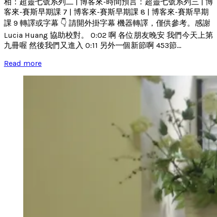
相：超靈七號系列二 | 博客來-時間預言：超靈七號系列三 | 博
客來-賽斯早期課 7 | 博客來-賽斯早期課 8 | 博客來-賽斯早期
課 9 轉譯或字幕 👇 請開外掛字幕 機器轉譯，僅供參考。感謝
Lucia Huang 協助校對。 0:02 啊 各位朋友晚安 我們今天上第
九冊喔 然後我們又進入 0:11 另外一個新節啊 453節...
Read more