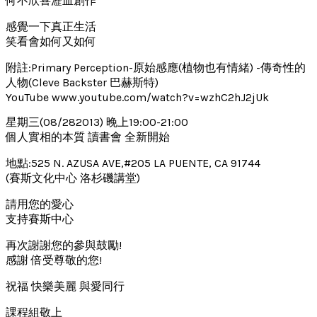
何不欣喜瀝血創作
感覺一下真正生活
笑看會如何又如何
附註:Primary Perception-原始感應(植物也有情緒) -傳奇性的
人物(Cleve Backster 巴赫斯特)
YouTube www.youtube.com/watch?v=wzhC2hJ2jUk
星期三(08/282013) 晚上19:00-21:00
個人實相的本質 讀書會 全新開始
地點:525 N. AZUSA AVE,#205 LA PUENTE, CA 91744
(賽斯文化中心 洛杉磯講堂)
請用您的愛心
支持賽斯中心
再次謝謝您的參與鼓勵!
感謝 倍受尊敬的您!
祝福 快樂美麗 與愛同行
課程組敬上