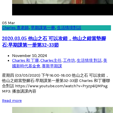
05
Mar
Charles 查老師
,
早期課第一册
,
生活情境對話
2020.03.05 他山之石 可以攻錯，他山之錯當墊腳
石:早期課第一册第32-33節
November 10, 2024
Charles 和 丁珊
,
Charles主任
,
工作坊
,
生活情境 對話
,
美
國新時代基金會
,
賽斯早期課
星期四 (03/05/2020) 下午16:00-18:00 他山之石 可以攻錯，
他山之錯當墊腳石:早期課第一册第32-33節 Charles 和丁珊聯
合對話 https://www.youtube.com/watch?v=Pryzp6QMPxg
MP3: 播放講課內容
Read more