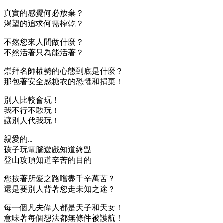
真實的感覺何必放棄？
渴望的追求何需榨乾？
不然您來人間做什麼？
不然活著只為能活著？
崇拜名師權勢的心態到底是什麼？
那包著安全感糖衣的恐懼和捐棄！
別人比較會玩！
我不行不敢玩！
讓別人代我玩！
親愛的…
孩子玩電腦遊戲知道終點
登山攻頂知道辛苦的目的
您按著所愛之路嚐盡千辛萬苦？
還是要別人背著您走未知之途？
每一個凡夫偉人都是天子和天女！
意味著每個想法都無條件被護航！