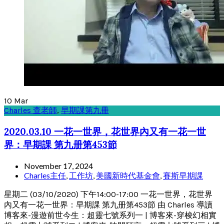
10
Mar
Charles 查老師
,
早期課第九冊
2020.03.10 一花一世界，花世界內又有一花一世
界：早期課 第九册第453節
November 17, 2024
Charles主任
,
工作坊
,
美國新時代基金會
,
賽斯早期課
星期二 (03/10/2020) 下午14:00-17:00 一花一世界，花世界
內又有一花一世界：早期課 第九册第453節 由 Charles 導讀
博客來-漫遊前世今生：超靈七號系列一 | 博客來-穿梭幻相實