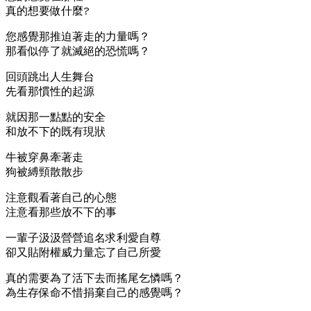
真的想要做什麼?
您感覺那推迫著走的力量嗎？
那看似停了就滅絕的恐慌嗎？
回頭跳出人生舞台
先看那慣性的起源
就因那一點點的安全
和放不下的既有現狀
牛被穿鼻牽著走
狗被縛頸散散步
注意觀看著自己的心態
注意看那些放不下的事
一輩子汲汲營營追名求利愛自尊
卻又貼附權威力量忘了自己所愛
真的需要為了活下去而搖尾乞憐嗎？
為生存保命不惜捐棄自己的感覺嗎？