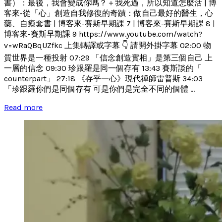
書）：最後，我會變成你嗎？＋我死過，所以知道怎麼活 | 博
客來-從「心」創造自我修復的奇蹟：做自己最好的醫生，心
藥、自癒套書 | 博客來-賽斯早期課 7 | 博客來-賽斯早期課 8 |
博客來-賽斯早期課 9 https://www.youtube.com/watch?
v=wRaQBqUZfkc 上集轉譯或字幕 👇 請開外掛字幕 02:00 物
質世界是一種投射 07:29 「信念創造實相」是第三個自己 上
一層的信念 09:30 珍跟羅是同一個存有 13:43 賽斯談的「
counterpart」 27:18 《存乎一心》現代禪師雷普斯 34:03
「珍跟羅你們是同個存有 可是你們是完全不同的個體 ...
Read more