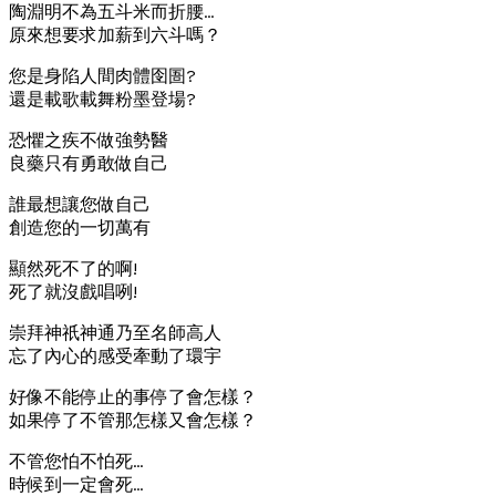
陶淵明不為五斗米而折腰…
原來想要求加薪到六斗嗎？
您是身陷人間肉體囹圄?
還是載歌載舞粉墨登場?
恐懼之疾不做強勢醫
良藥只有勇敢做自己
誰最想讓您做自己
創造您的一切萬有
顯然死不了的啊!
死了就沒戲唱咧!
崇拜神祇神通乃至名師高人
忘了內心的感受牽動了環宇
好像不能停止的事停了會怎樣？
如果停了不管那怎樣又會怎樣？
不管您怕不怕死…
時候到一定會死…