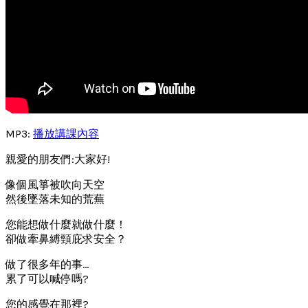
MP3:
播放講課內容
親愛的朋友們:大家好!
像個風箏被吹向天空
然後墜落未知的荒蕪
您能想做什麼就做什麼！
卻做牽鼻縛頸庇求安全？
做了很多年的事…
累了可以喊停嗎?
您的感覺在那裡?