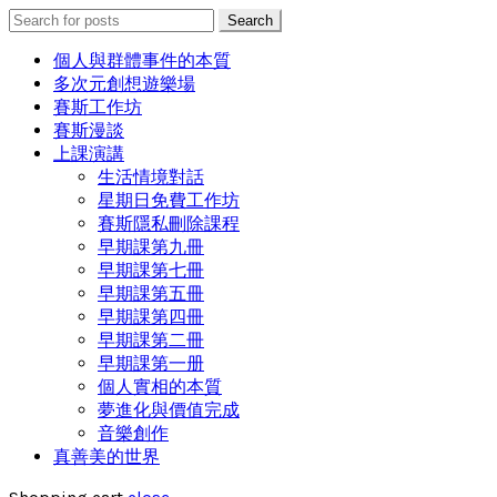
Search
Search
for:
個人與群體事件的本質
多次元創想遊樂場
賽斯工作坊
賽斯漫談
上課演講
生活情境對話
星期日免費工作坊
賽斯隱私刪除課程
早期課第九冊
早期課第七冊
早期課第五冊
早期課第四冊
早期課第二冊
早期課第一册
個人實相的本質
夢進化與價值完成
音樂創作
真善美的世界