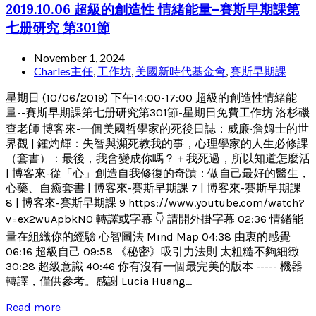
2019.10.06 超級的創造性 情緒能量–賽斯早期課第
七册研究 第301節
November 1, 2024
Charles主任
,
工作坊
,
美國新時代基金會
,
賽斯早期課
星期日 (10/06/2019) 下午14:00-17:00 超級的創造性情緒能
量--賽斯早期課第七册研究第301節-星期日免費工作坊 洛杉磯
查老師 博客來-一個美國哲學家的死後日誌：威廉‧詹姆士的世
界觀 | 鍾灼輝：失智與瀕死教我的事，心理學家的人生必修課
（套書）：最後，我會變成你嗎？＋我死過，所以知道怎麼活
| 博客來-從「心」創造自我修復的奇蹟：做自己最好的醫生，
心藥、自癒套書 | 博客來-賽斯早期課 7 | 博客來-賽斯早期課
8 | 博客來-賽斯早期課 9 https://www.youtube.com/watch?
v=ex2wuApbkN0 轉譯或字幕 👇 請開外掛字幕 02:36 情緒能
量在組織你的經驗 心智圖法 Mind Map 04:38 由衷的感覺
06:16 超級自己 09:58 《秘密》吸引力法則 太粗糙不夠細緻
30:28 超級意識 40:46 你有沒有一個最完美的版本 ----- 機器
轉譯，僅供參考。感謝 Lucia Huang...
Read more