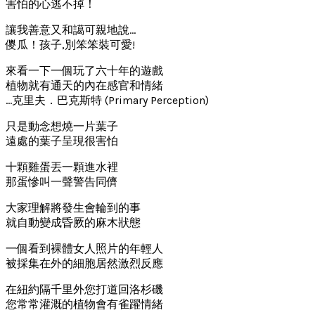
害怕的心逃不掉！
讓我善意又和譪可親地說…
儍瓜！孩子,別笨笨裝可愛!
來看一下一個玩了六十年的遊戲
植物就有通天的內在感官和情緒
…克里夫．巴克斯特 (Primary Perception)
只是動念想燒一片葉子
遠處的葉子呈現很害怕
十顆雞蛋丟一顆進水裡
那蛋慘叫一聲警告同儕
大家理解將發生會輪到的事
就自動變成昏厥的麻木狀態
一個看到裸體女人照片的年輕人
被採集在外的細胞居然激烈反應
在紐約隔千里外您打道回洛杉磯
您常常灌溉的植物會有雀躍情緒