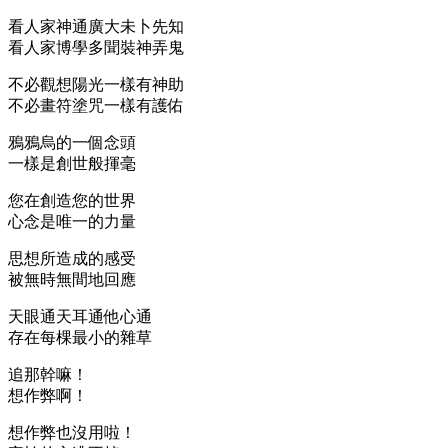
看人家神通廣大未卜先知
看人家博學多聞裝神弄鬼
不必觀想陽光一樣有神助
不必畫符塗咒一樣有護佑
鴉鴉烏的一個念頭
一樣是創世般揮毫
您在創造您的世界
心念是唯一的力量
思想所造成的感受
被無時無間地回應
天眼通天耳通他心通
存在每棵最小的雜草
追那幹嘛！
想作弊啊！
想作弊也沒用啦！