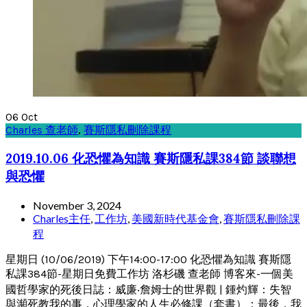
06
Oct
Charles 查老師
,
賽斯隱私刪除課程
2019.10.06 化恐懼為知識 賽斯隱私課384節 談聯想
與恐懼
November 3, 2024
Charles主任
,
工作坊
,
美國新時代基金會
,
賽斯隱私刪除課
程
星期日 (10/06/2019) 下午14:00-17:00 化恐懼為知識 賽斯隱
私課384節-星期日免費工作坊 洛杉磯 查老師 博客來-一個美
國哲學家的死後日誌：威廉‧詹姆士的世界觀 | 鍾灼輝：失智
與瀕死教我的事，心理學家的人生必修課（套書）：最後，我