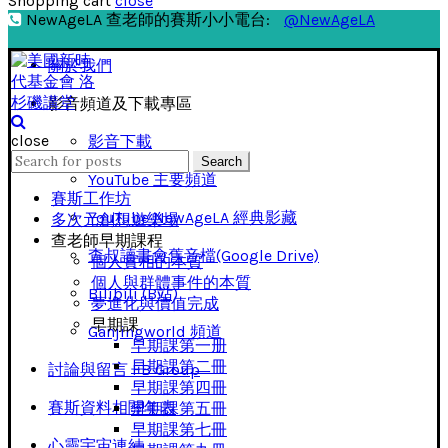
Shopping cart
close
NewAgeLA 查老師的賽斯小小電台:
@NewAgeLA
關於我們
影音頻道及下載專區
close
影音下載
Search
Search
for:
YouTube 主要頻道
賽斯工作坊
YouTube NewAgeLA 經典影藏
多次元創想遊樂場
查老師早期課程
查叔讀書會舊音檔(Google Drive)
個人實相的本質
個人與群體事件的本質
Bilibili (B站)
夢進化與價值完成
早期課
Ganjingworld 頻道
早期課第一册
早期課第二冊
討論與留言 FB Group
早期課第四冊
賽斯資料相關年表
早期課第五冊
早期課第七冊
心靈宇宙連結