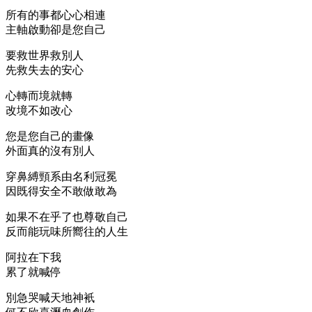
所有的事都心心相連
主軸啟動卻是您自己
要救世界救別人
先救失去的安心
心轉而境就轉
改境不如改心
您是您自己的畫像
外面真的沒有別人
穿鼻縛頸系由名利冠冕
因既得安全不敢做敢為
如果不在乎了也尊敬自己
反而能玩味所嚮往的人生
阿拉在下我
累了就喊停
別急哭喊天地神衹