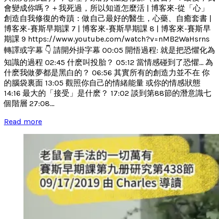
會變成你嗎？＋我死過，所以知道怎麼活 | 博客來-從「心」
創造自我修復的奇蹟：做自己最好的醫生，心藥、自癒套書 |
博客來-賽斯早期課 7 | 博客來-賽斯早期課 8 | 博客來-賽斯早
期課 9 https://www.youtube.com/watch?v=nMB2WaHsrns
轉譯或字幕 👇 請開外掛字幕 00:05 開悟過程: 就是把恐懼化為
知識的過程 02:45 什麽叫投胎？ 05:12 當情感碰到了恐懼... 為
什麽我做夢都是黑白的？ 06:56 其實所有的創造力並不在 你
的腦袋裏面 13:05 觀照你自己的情緒能量 或你的情感狀態
14:16 最大的「接受」是什麽？ 17:02 談到第88節的潛意識七
個階層 27:08...
Read more