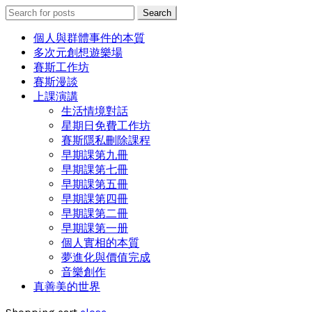
Search
Search
for:
個人與群體事件的本質
多次元創想遊樂場
賽斯工作坊
賽斯漫談
上課演講
生活情境對話
星期日免費工作坊
賽斯隱私刪除課程
早期課第九冊
早期課第七冊
早期課第五冊
早期課第四冊
早期課第二冊
早期課第一册
個人實相的本質
夢進化與價值完成
音樂創作
真善美的世界