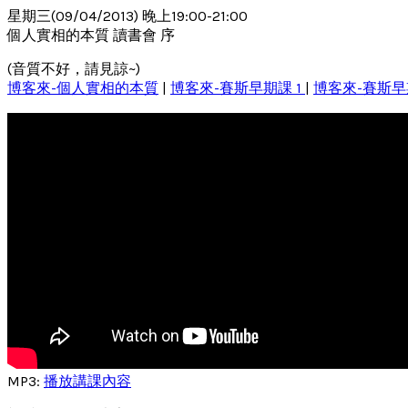
星期三(09/04/2013) 晚上19:00-21:00
個人實相的本質 讀書會 序
(音質不好，請見諒~)
博客來-個人實相的本質
|
博客來-賽斯早期課 1
|
博客來-賽斯早
MP3:
播放講課內容