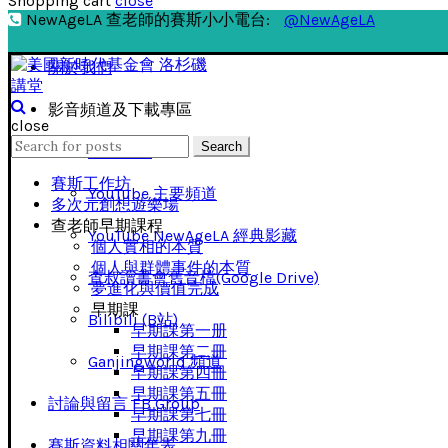
Shopping cart
close
NewAgeLA 查老師的賽斯小小電台:
@NewAgeLA
關於我們
影音頻道及下載專區
close
Search
Search
影音下載
for:
賽斯工作坊
YouTube 主要頻道
多次元創想遊樂場
查老師早期課程
YouTube NewAgeLA 經典影藏
個人實相的本質
個人與群體事件的本質
查叔讀書會舊音檔(Google Drive)
夢進化與價值完成
早期課
Bilibili (B站)
早期課第一册
早期課第二冊
Ganjingworld 頻道
早期課第四冊
早期課第五冊
討論與留言 FB Group
早期課第七冊
早期課第九冊
賽斯資料相關年表