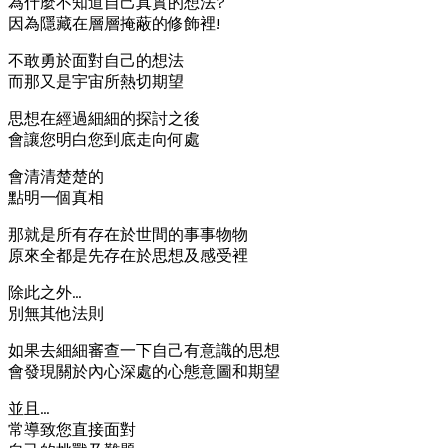
為什麼不知道自己真實的想法?
因為隱藏在層層掩蔽的修飾裡!
不敢勇於面對自己的想法
而那又是宇宙所熱切期望
思想在經過細細的探討之後
會讓您明白您到底走向何處
會清清楚楚的
點明一個真相
那就是所有存在於世間的事事物物
原來全都是先存在於思想及感受裡
除此之外…
別無其他法則
如果去細細審查一下自己有意識的思想
會發現關於內心深處的心態意圖和期望
並且…
常導致您直接面對