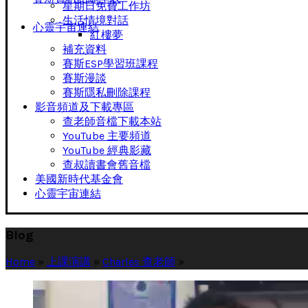
星期日免費工作坊
生活情境對話
心靈宇宙連結
紅樓夢
補充資料
賽斯ESP學習班課程
賽斯漫談
賽斯隱私刪除課程
影音頻道及下載專區
查老師音檔下載本站
YouTube 主要頻道
YouTube 經典影藏
查叔讀書會舊音檔
美國新時代基金會
心靈宇宙連結
Blog
Home
»
上課演講
»
Charles 查老師
»