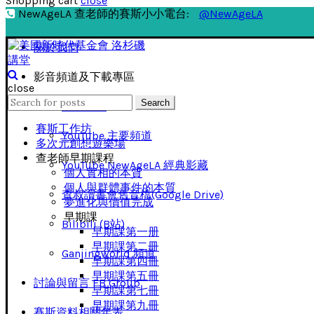
Shopping cart
close
NewAgeLA 查老師的賽斯小小電台:
@NewAgeLA
關於我們
影音頻道及下載專區
close
Search
Search
影音下載
for:
賽斯工作坊
YouTube 主要頻道
多次元創想遊樂場
查老師早期課程
YouTube NewAgeLA 經典影藏
個人實相的本質
個人與群體事件的本質
查叔讀書會舊音檔(Google Drive)
夢進化與價值完成
早期課
Bilibili (B站)
早期課第一册
早期課第二冊
Ganjingworld 頻道
早期課第四冊
早期課第五冊
討論與留言 FB Group
早期課第七冊
早期課第九冊
賽斯資料相關年表