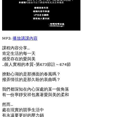
MP3:
播放講課內容
課程內容分享…
肯定生活的每一天
感受存在的愛與美
…個人實相的本質–第673節註～674節
撩動心湖的是那拂面的春風嗎？
撥弄情弦的是那久盼的衷曲嗎？
我們都深知在內心深處的某一個角落
有一份寧靜安祥包裏著愛與美的柔和
然而…
處在現實的競爭生活中
有永遠要更好的壓力鍋