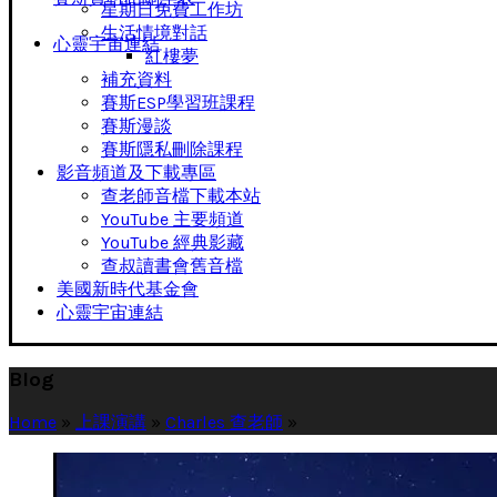
星期日免費工作坊
生活情境對話
心靈宇宙連結
紅樓夢
補充資料
賽斯ESP學習班課程
賽斯漫談
賽斯隱私刪除課程
影音頻道及下載專區
查老師音檔下載本站
YouTube 主要頻道
YouTube 經典影藏
查叔讀書會舊音檔
美國新時代基金會
心靈宇宙連結
Blog
Home
»
上課演講
»
Charles 查老師
»