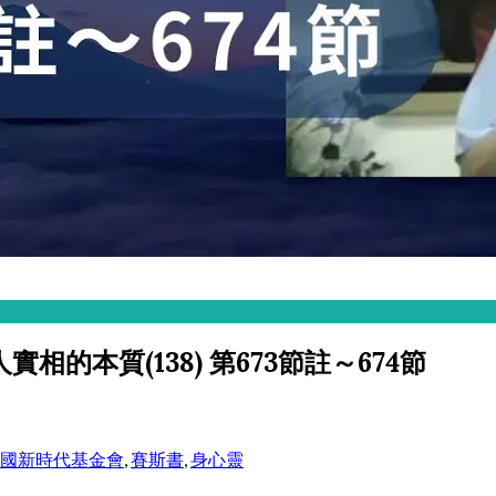
的本質(138) 第673節註～674節
國新時代基金會
,
賽斯書
,
身心靈