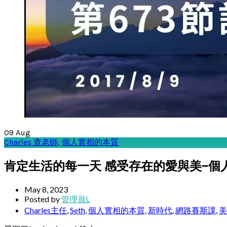
09
Aug
Charles 查老師
,
個人實相的本質
肯定生活的每一天 感受存在的愛與美–個人實相
May 8, 2023
Posted by
管理員L
Charles主任
,
Seth
,
個人實相的本質
,
新時代
,
網路賽斯課
,
美