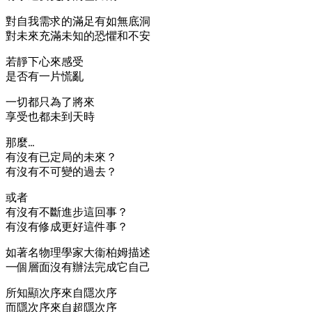
對自我需求的滿足有如無底洞
對未來充滿未知的恐懼和不安
若靜下心來感受
是否有一片慌亂
一切都只為了將來
享受也都未到天時
那麼…
有沒有已定局的未來？
有沒有不可變的過去？
或者
有沒有不斷進步這回事？
有沒有修成更好這件事？
如著名物理學家大衞柏姆描述
一個層面沒有辦法完成它自己
所知顯次序來自隱次序
而隱次序來自超隱次序