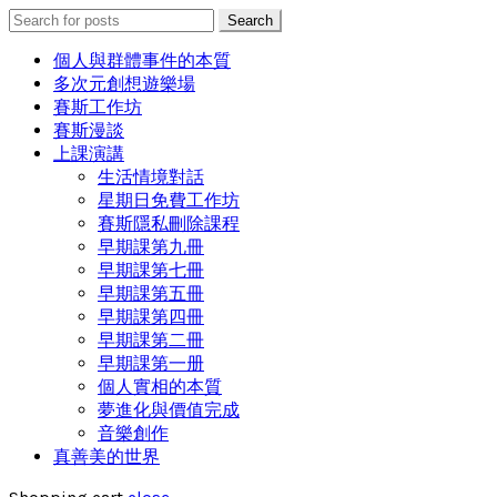
Search
Search
for:
個人與群體事件的本質
多次元創想遊樂場
賽斯工作坊
賽斯漫談
上課演講
生活情境對話
星期日免費工作坊
賽斯隱私刪除課程
早期課第九冊
早期課第七冊
早期課第五冊
早期課第四冊
早期課第二冊
早期課第一册
個人實相的本質
夢進化與價值完成
音樂創作
真善美的世界