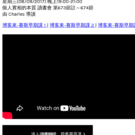
星期三(08/09/2017) 晚上19:00-21:00
個人實相的本質 讀書會 第673節註～674節
由 Charles 導讀
博客來-賽斯早期課 1
|
博客來-賽斯早期課 2
|
博客來-賽斯早期