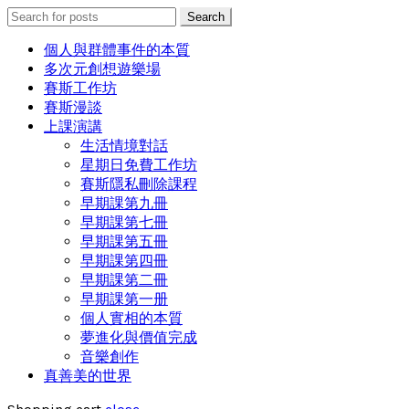
Search
Search
for:
個人與群體事件的本質
多次元創想遊樂場
賽斯工作坊
賽斯漫談
上課演講
生活情境對話
星期日免費工作坊
賽斯隱私刪除課程
早期課第九冊
早期課第七冊
早期課第五冊
早期課第四冊
早期課第二冊
早期課第一册
個人實相的本質
夢進化與價值完成
音樂創作
真善美的世界