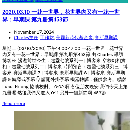
2020.03.10 一花一世界，花世界內又有一花一世
界：早期課 第九册第453節
November 17, 2024
Charles主任
,
工作坊
,
美國新時代基金會
,
賽斯早期課
星期二 (03/10/2020) 下午14:00-17:00 一花一世界，花世界
內又有一花一世界：早期課 第九册第453節 由 Charles 導讀
博客來-漫遊前世今生：超靈七號系列一 | 博客來-穿梭幻相實
相：超靈七號系列二 | 博客來-時間預言：超靈七號系列三 | 博
客來-賽斯早期課 7 | 博客來-賽斯早期課 8 | 博客來-賽斯早期
課 9 轉譯或字幕 👇 請開外掛字幕 機器轉譯，僅供參考。感謝
Lucia Huang 協助校對。 0:02 啊 各位朋友晚安 我們今天上第
九冊喔 然後我們又進入 0:11 另外一個新節啊 453節...
Read more