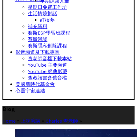
早期課第九冊
星期日免費工作坊
生活情境對話
紅樓夢
補充資料
賽斯ESP學習班課程
賽斯漫談
賽斯隱私刪除課程
影音頻道及下載專區
查老師音檔下載本站
YouTube 主要頻道
YouTube 經典影藏
查叔讀書會舊音檔
美國新時代基金會
心靈宇宙連結
Blog
Home
»
上課演講
»
Charles 查老師
»