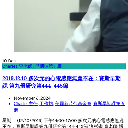
10
Dec
Charles 查老師
,
早期課第九冊
2019.12.10 多次元的心電感應無處不在：賽斯早期
課 第九册研究第444-445節
November 6, 2024
Charles主任
,
工作坊
,
美國新時代基金會
,
賽斯早期課第五
册
星期二 (12/10/2019) 下午14:00-17:00 多次元的心電感應無處
不在：賽斯早期課第九册研究第444-445節 洛杉磯 查老師 博