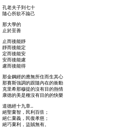
孔老夫子到七十
隨心所欲不踰己
那大學的
止於至善
止而後能靜
靜而後能定
定而後能安
安而後能慮
慮而後能得
那金鋼經的應無所住而生其心
那賽斯強調的跟隨內在的衝動
克里希那穆提的沒有目的熱情
康徳的美是種沒有目的的快樂
道德經十九章…
絕聖棄智，民利百倍；
絕仁棄義，民復孝慈；
絕巧棄利，盜賊無有。