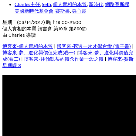
Charles主任
,
Seth
,
個人實相的本質
,
新時代
,
網路賽斯課
,
美國新時代基金會
,
賽斯書
,
身心靈
星期二(03/14/2017) 晚上19:00-21:00
個人實相的本質 讀書會 第19章 第669節
由 Charles 導讀
博客來-個人實相的本質
|
博客來-死過一次才學會愛 (電子書)
|
博客來-夢、進化與價值完成(卷一)
|
博客來-夢、進化與價值完
成(卷二)
|
博客來-拜倫凱蒂的轉念作業一念之轉
|
博客來-賽斯
早期課 3