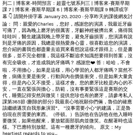
列二 | 博客來-時間預言：超靈七號系列三 | 博客來-賽斯早期
課 7 | 博客來-賽斯早期課 8 | 博客來-賽斯早期課 9 轉譯或字
幕 👇 請開外掛字幕 January 20, 2020 · 分享昨天的課後網友討
論： 問：親愛的Charles ，您好，感謝您的演講，我最近牙齒
可痛了，因為晚上磨牙的很厲害，牙齦神經被擠出來，痛得我
哇哇叫，醫生建議我晚上帶牙套，避免牙齒損害，您演講有說
到是牙痛的原因，我總是很熱愛身心靈，很喜歡追您的演講，
您介紹的書我也都盡量去追買來看想說這樣才跟得上，但是書
很多，並不完全都懂，我這樣不斷追求知識想要得到答案，沒
有完全吸收，才造成我的牙痛嗎？ 感謝您❤️ 答：哈哈，不會
啦，不用擔心，如果是這樣，用心學習的人都牙痛嗎？當然不
會，病痛主要是衝突，行動與內在價值衝突，但是如果大量貪
得，但是內心又不接受，這樣才會。您的磨牙比較是內心的不
安，一直在緊張與擔心，防範，沒有事要緊張這是賽斯的交
代，睡覺記得安然與微笑！提供您珍也有的磨牙，請參考私人
課第385節 (刪除的部分) 我最衷心地祝願你們倆，魯伯的確應
該繼續邁茨自我形象演習*。 “沒事需要小心”的建議，正是魯
伯現在所需要的東西。（停頓。）告訴他在告訴他在他入睡時
要微笑，如果他醒來，要放鬆面部肌肉並微笑。在醒著時也這
樣。下巴應特別放鬆。這有一種磨牙的傾向。 原文：My
heartiest regards to you...