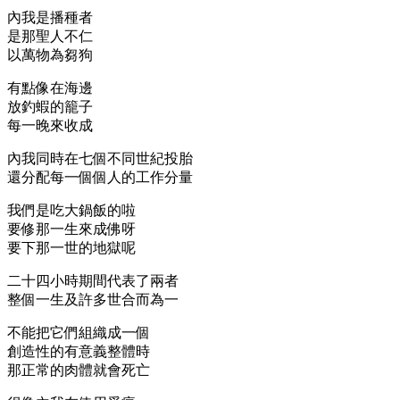
內我是播種者
是那聖人不仁
以萬物為芻狗
有點像在海邊
放釣蝦的籠子
每一晚來收成
內我同時在七個不同世紀投胎
還分配每一個個人的工作分量
我們是吃大鍋飯的啦
要修那一生來成佛呀
要下那一世的地獄呢
二十四小時期間代表了兩者
整個一生及許多世合而為一
不能把它們組織成一個
創造性的有意義整體時
那正常的肉體就會死亡