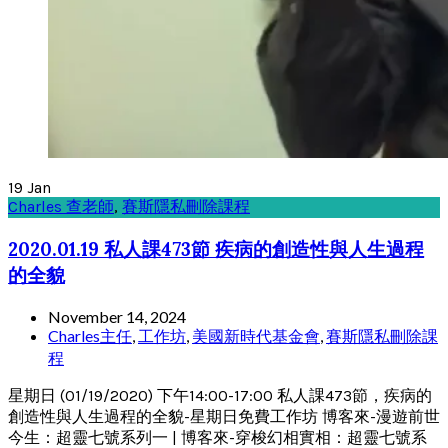
19
Jan
Charles 查老師
,
賽斯隱私刪除課程
2020.01.19 私人課473節 疾病的創造性與人生過程
的全貌
November 14, 2024
Charles主任
,
工作坊
,
美國新時代基金會
,
賽斯隱私刪除課
程
星期日 (01/19/2020) 下午14:00-17:00 私人課473節，疾病的
創造性與人生過程的全貌-星期日免費工作坊 博客來-漫遊前世
今生：超靈七號系列一 | 博客來-穿梭幻相實相：超靈七號系