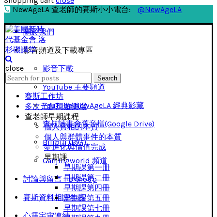
Shopping cart
close
NewAgeLA 查老師的賽斯小小電台:
@NewAgeLA
關於我們
影音頻道及下載專區
close
影音下載
Search
Search
for:
YouTube 主要頻道
賽斯工作坊
YouTube NewAgeLA 經典影藏
多次元創想遊樂場
查老師早期課程
查叔讀書會舊音檔(Google Drive)
個人實相的本質
個人與群體事件的本質
Bilibili (B站)
夢進化與價值完成
早期課
Ganjingworld 頻道
早期課第一册
早期課第二冊
討論與留言 FB Group
早期課第四冊
賽斯資料相關年表
早期課第五冊
早期課第七冊
心靈宇宙連結