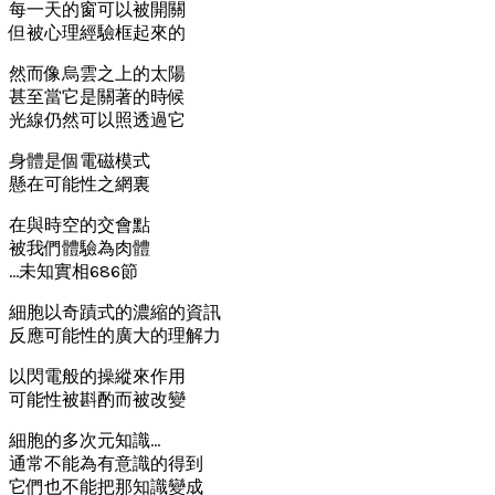
每一天的窗可以被開關
但被心理經驗框起來的
然而像烏雲之上的太陽
甚至當它是關著的時候
光線仍然可以照透過它
身體是個電磁模式
懸在可能性之網裏
在與時空的交會點
被我們體驗為肉體
…未知實相686節
細胞以奇蹟式的濃縮的資訊
反應可能性的廣大的理解力
以閃電般的操縱來作用
可能性被斟酌而被改變
細胞的多次元知識…
通常不能為有意識的得到
它們也不能把那知識變成