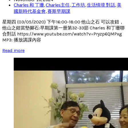
Charles 和 丁珊
,
Charles主任
,
工作坊
,
生活情境 對話
,
美
國新時代基金會
,
賽斯早期課
星期四 (03/05/2020) 下午16:00-18:00 他山之石 可以攻錯，
他山之錯當墊腳石:早期課第一册第32-33節 Charles 和丁珊聯
合對話 https://www.youtube.com/watch?v=Pryzp6QMPxg
MP3: 播放講課內容
Read more