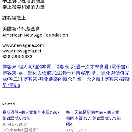
奉上衷心祝福的能量
奉上讚美和愛的力量
課程組敬上
美國新時代基金會
American New Age Foundation
www.newagela.com
www.newagela.net
626-593-5333
博客來-個人實相的本質
|
博客來-死過一次才學會愛 (電子書)
|
博客來-夢、進化與價值完成(卷一)
|
博客來-夢、進化與價值完
成(卷二)
|
博客來-拜倫凱蒂的轉念作業一念之轉
|
博客來-賽斯
早期課 3
Related
賽斯漫談–個人實相的本質(136)
每一天都是新的生命 – 個人實
第21章 第673節
相的本質(137) 第21章 第673節
June 27, 2017
續4
In "Charles 查老師"
July 11, 2017