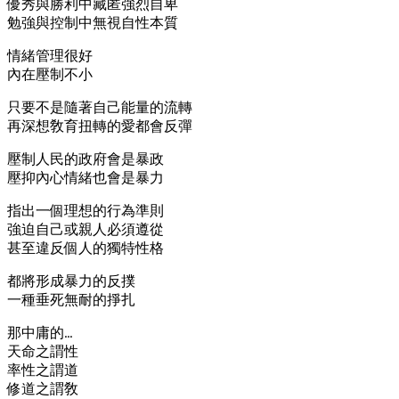
優秀與勝利中藏匿強烈自卑
勉強與控制中無視自性本質
情緒管理很好
內在壓制不小
只要不是隨著自己能量的流轉
再深想敎育扭轉的愛都會反彈
壓制人民的政府會是暴政
壓抑內心情緒也會是暴力
指出一個理想的行為準則
強迫自己或親人必須遵從
甚至違反個人的獨特性格
都將形成暴力的反撲
一種垂死無耐的掙扎
那中庸的…
天命之謂性
率性之謂道
修道之謂敎