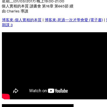
星期二(01/03/2017) 晚上19:00-21:00
個人實相的本質 讀書會 第18章 第665節 續
由 Charles 導讀
博客來-個人實相的本質
|
博客來-死過一次才學會愛 (電子書)
|
期課 3