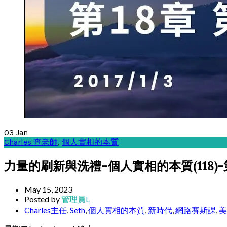
03
Jan
Charles 查老師
,
個人實相的本質
力量的刷新與洗禮–個人實相的本質(118)-第
May 15, 2023
Posted by
管理員L
Charles主任
,
Seth
,
個人實相的本質
,
新時代
,
網路賽斯課
,
美