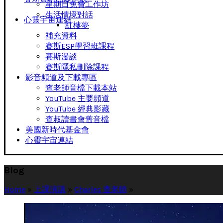
星期日免費工作坊
生活情境對話
心靈宇宙連結
紅樓夢
補充資料
賽斯ESP學習班課程
賽斯漫談
賽斯隱私刪除課程
影音頻道及下載專區
查老師音檔下載本站
YouTube 主要頻道
YouTube 經典影藏
查叔讀書會舊音檔
美國新時代基金會
心靈宇宙連結
Blog
Home
»
上課演講
»
Charles 查老師
»