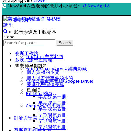
Shopping cart
close
NewAgeLA 查老師的賽斯小小電台:
@NewAgeLA
關於我們
影音頻道及下載專區
close
Search
Search
影音下載
for:
賽斯工作坊
YouTube 主要頻道
多次元創想遊樂場
查老師早期課程
YouTube NewAgeLA 經典影藏
個人實相的本質
個人與群體事件的本質
查叔讀書會舊音檔(Google Drive)
夢進化與價值完成
早期課
Bilibili (B站)
早期課第一册
早期課第二冊
Ganjingworld 頻道
早期課第四冊
早期課第五冊
討論與留言 FB Group
早期課第七冊
早期課第九冊
賽斯資料相關年表