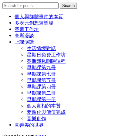
Search
Search
for:
個人與群體事件的本質
多次元創想遊樂場
賽斯工作坊
賽斯漫談
上課演講
生活情境對話
星期日免費工作坊
賽斯隱私刪除課程
早期課第九冊
早期課第七冊
早期課第五冊
早期課第四冊
早期課第二冊
早期課第一册
個人實相的本質
夢進化與價值完成
音樂創作
真善美的世界