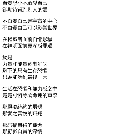
自覺渺小不敢愛自己
卻期待得到別人的愛
不自覺自己是宇宙的中心
不自覺自己可以影響世界
在權威者面前自慚形穢
在神明面前更深感罪過
於是…
力量和能量逐漸消失
剩下的只有生存恐懼
只為能活到最後一天
生活在恐懼和無力感之中
楚楚可憐等著命運的重擊
那風姿綽約的展現
那愛之喜悅的飛翔
那昂揚自得的孤芳
那顧影自賞的深情