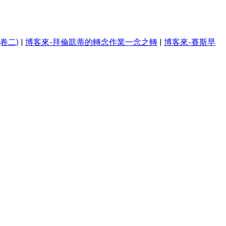
卷二)
|
博客來-拜倫凱蒂的轉念作業一念之轉
|
博客來-賽斯早