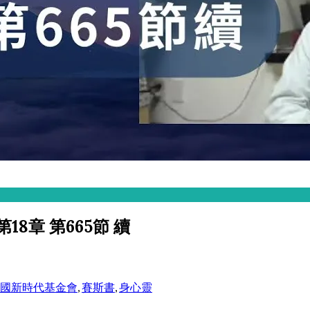
18章 第665節 續
國新時代基金會
,
賽斯書
,
身心靈