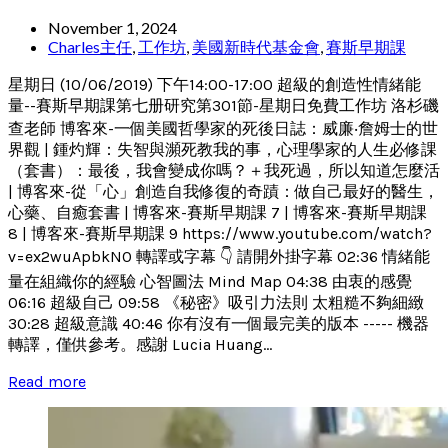
November 1, 2024
Charles主任
,
工作坊
,
美國新時代基金會
,
賽斯早期課
星期日 (10/06/2019) 下午14:00-17:00 超級的創造性情緒能
量--賽斯早期課第七册研究第301節-星期日免費工作坊 洛杉磯
查老師 博客來-一個美國哲學家的死後日誌：威廉‧詹姆士的世
界觀 | 鍾灼輝：失智與瀕死教我的事，心理學家的人生必修課
（套書）：最後，我會變成你嗎？＋我死過，所以知道怎麼活
| 博客來-從「心」創造自我修復的奇蹟：做自己最好的醫生，
心藥、自癒套書 | 博客來-賽斯早期課 7 | 博客來-賽斯早期課
8 | 博客來-賽斯早期課 9 https://www.youtube.com/watch?
v=ex2wuApbkN0 轉譯或字幕 👇 請開外掛字幕 02:36 情緒能
量在組織你的經驗 心智圖法 Mind Map 04:38 由衷的感覺
06:16 超級自己 09:58 《秘密》吸引力法則 太粗糙不夠細緻
30:28 超級意識 40:46 你有沒有一個最完美的版本 ----- 機器
轉譯，僅供參考。感謝 Lucia Huang...
Read more