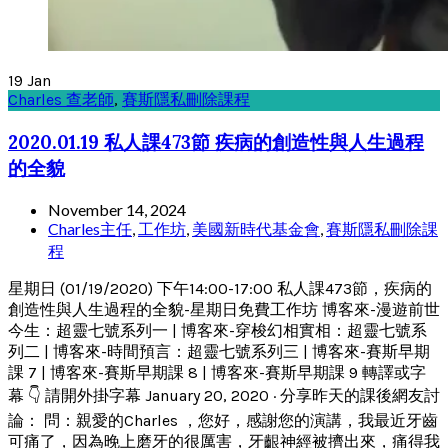
19
Jan
Charles 查老師
,
賽斯隱私刪除課程
2020.01.19 私人課473節 疾病的創造性與人生過程
的全貌
November 14, 2024
Charles主任
,
工作坊
,
美國新時代基金會
,
賽斯隱私刪除課
程
星期日 (01/19/2020) 下午14:00-17:00 私人課473節，疾病的
創造性與人生過程的全貌-星期日免費工作坊 博客來-漫遊前世
今生：超靈七號系列一 | 博客來-穿梭幻相實相：超靈七號系
列二 | 博客來-時間預言：超靈七號系列三 | 博客來-賽斯早期
課 7 | 博客來-賽斯早期課 8 | 博客來-賽斯早期課 9 轉譯或字
幕 👇 請開外掛字幕 January 20, 2020 · 分享昨天的課後網友討
論： 問：親愛的Charles ，您好，感謝您的演講，我最近牙齒
可痛了，因為晚上磨牙的很厲害，牙齦神經被擠出來，痛得我