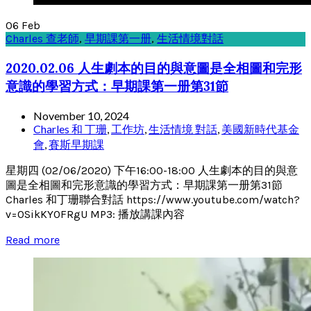
06
Feb
Charles 查老師
,
早期課第一册
,
生活情境對話
2020.02.06 人生劇本的目的與意圖是全相圖和完形
意識的學習方式：早期課第一册第31節
November 10, 2024
Charles 和 丁珊
,
工作坊
,
生活情境 對話
,
美國新時代基金
會
,
賽斯早期課
星期四 (02/06/2020) 下午16:00-18:00 人生劇本的目的與意
圖是全相圖和完形意識的學習方式：早期課第一册第31節
Charles 和丁珊聯合對話 https://www.youtube.com/watch?
v=0SikKY0FRgU MP3: 播放講課內容
Read more