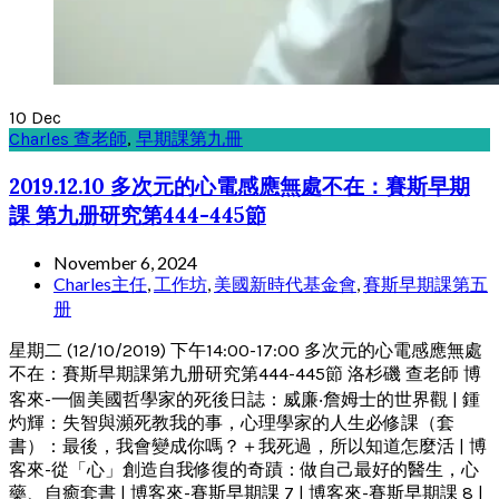
10
Dec
Charles 查老師
,
早期課第九冊
2019.12.10 多次元的心電感應無處不在：賽斯早期
課 第九册研究第444-445節
November 6, 2024
Charles主任
,
工作坊
,
美國新時代基金會
,
賽斯早期課第五
册
星期二 (12/10/2019) 下午14:00-17:00 多次元的心電感應無處
不在：賽斯早期課第九册研究第444-445節 洛杉磯 查老師 博
客來-一個美國哲學家的死後日誌：威廉‧詹姆士的世界觀 | 鍾
灼輝：失智與瀕死教我的事，心理學家的人生必修課（套
書）：最後，我會變成你嗎？＋我死過，所以知道怎麼活 | 博
客來-從「心」創造自我修復的奇蹟：做自己最好的醫生，心
藥、自癒套書 | 博客來-賽斯早期課 7 | 博客來-賽斯早期課 8 |