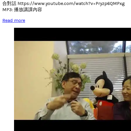
合對話 https://www.youtube.com/watch?v=Pryzp6QMPxg
MP3: 播放講課內容
Read more