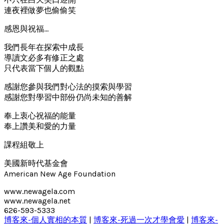
連夜裡做夢也偷偷笑
感恩與祝福…
我們長年在探索中成長
導讀文必多有修正之處
只代表當下個人的觀點
感謝您參與我們對心法的摸索與學習
感謝您對學習中部份仍尚未知的善解
奉上衷心祝福的能量
奉上讚美和愛的力量
課程組敬上
美國新時代基金會
American New Age Foundation
www.newagela.com
www.newagela.net
626-593-5333
博客來-個人實相的本質
|
博客來-死過一次才學會愛
|
博客來-