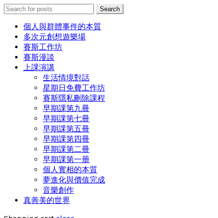
Search
Search
for:
個人與群體事件的本質
多次元創想遊樂場
賽斯工作坊
賽斯漫談
上課演講
生活情境對話
星期日免費工作坊
賽斯隱私刪除課程
早期課第九冊
早期課第七冊
早期課第五冊
早期課第四冊
早期課第二冊
早期課第一册
個人實相的本質
夢進化與價值完成
音樂創作
真善美的世界