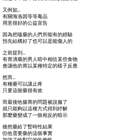
又例如…
有關海洛因等等毒品
用意很好的公益宣告
因為把嗑藥的人們所能有的經驗
預先結構好了也可以是能傷人的
之前提到…
有胃潰瘍的男人暗中相信某些食物
會讓他的胃以某種特定的樣子反應
然而…
有種藥可以讓止疼
只要這個藥很有效
而最後他腸胃的問題被說服了
就只能夠以這種方式得到紓解
那麼藥變成了一個相反的暗示
雖然藥給了暫時性結果
但他需要藥的這個事實
加強了他對它的依賴性