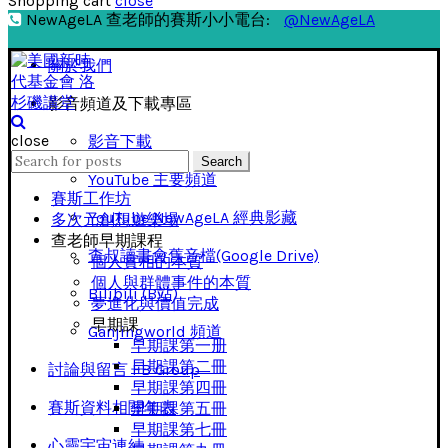
Shopping cart
close
NewAgeLA 查老師的賽斯小小電台:
@NewAgeLA
關於我們
影音頻道及下載專區
close
影音下載
Search
Search
for:
YouTube 主要頻道
賽斯工作坊
YouTube NewAgeLA 經典影藏
多次元創想遊樂場
查老師早期課程
查叔讀書會舊音檔(Google Drive)
個人實相的本質
個人與群體事件的本質
Bilibili (B站)
夢進化與價值完成
早期課
Ganjingworld 頻道
早期課第一册
早期課第二冊
討論與留言 FB Group
早期課第四冊
賽斯資料相關年表
早期課第五冊
早期課第七冊
心靈宇宙連結