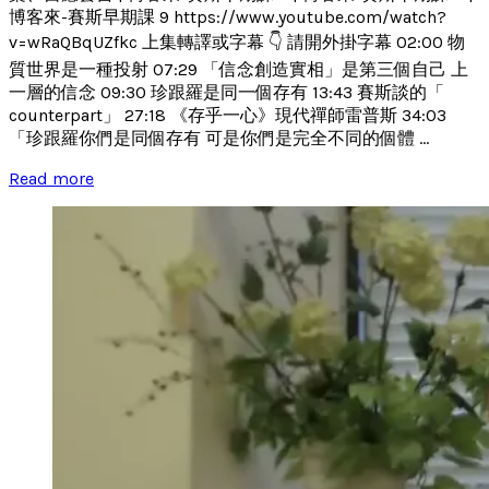
博客來-賽斯早期課 9 https://www.youtube.com/watch?
v=wRaQBqUZfkc 上集轉譯或字幕 👇 請開外掛字幕 02:00 物
質世界是一種投射 07:29 「信念創造實相」是第三個自己 上
一層的信念 09:30 珍跟羅是同一個存有 13:43 賽斯談的「
counterpart」 27:18 《存乎一心》現代禪師雷普斯 34:03
「珍跟羅你們是同個存有 可是你們是完全不同的個體 ...
Read more