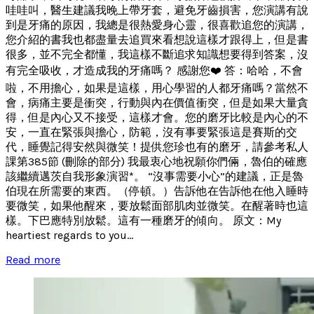
哇哇叫，醫生建議我晚上帶牙套，避免牙齒損害，您演講有說
到是牙痛的原因，我總是很熱愛身心靈，很喜歡追您的演講，
您介紹的書我也都盡量去追買來看想說這樣才跟得上，但是書
很多，並不完全都懂，我這樣不斷追求知識想要得到答案，沒
有完全吸收，才造成我的牙痛嗎？ 感謝您❤️ 答：哈哈，不會
啦，不用擔心，如果是這樣，用心學習的人都牙痛嗎？當然不
會，病痛主要是衝突，行動與內在價值衝突，但是如果大量貪
得，但是內心又不接受，這樣才會。您的磨牙比較是內心的不
安，一直在緊張與擔心，防範，沒有事要緊張這是賽斯的交
代，睡覺記得安然與微笑！提供您珍也有的磨牙，請參考私人
課第385節 (刪除的部分) 我最衷心地祝願你們倆，魯伯的確應
該繼續邁茨自我形象演習*。 “沒事需要小心”的建議，正是魯
伯現在所需要的東西。（停頓。）告訴他在告訴他在他入睡時
要微笑，如果他醒來，要放鬆面部肌肉並微笑。在醒著時也這
樣。下巴應特別放鬆。這有一種磨牙的傾向。 原文：My
heartiest regards to you...
Read more