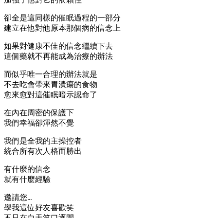
卻全是這同樣的催眠過程的一部分
建立在他對他原本那個病的信念上
如果對健康不佳的信念繼續下去
這個藥就不再能成為治療的辦法
而似乎唯一合理的辦法就是
不去吃會帶來胃潰瘍的食物
愈來愈對這催眠暗示認命了
在內在周密的保護下
我們幸福卻渾然不覺
我們是全我的主操控者
統合所有次人格而勝出
有什麼的信念
就有什麼經驗
邀請您…
學我這位好友喜歡笑
不只在白天笑口逐開