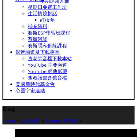
早期課第九冊
星期日免費工作坊
生活情境對話
紅樓夢
補充資料
賽斯ESP學習班課程
賽斯漫談
賽斯隱私刪除課程
影音頻道及下載專區
查老師音檔下載本站
YouTube 主要頻道
YouTube 經典影藏
查叔讀書會舊音檔
美國新時代基金會
心靈宇宙連結
Blog
Home
»
上課演講
»
Charles 查老師
»