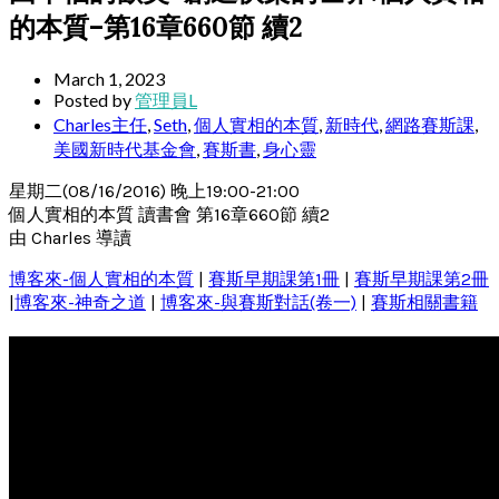
的本質–第16章660節 續2
March 1, 2023
Posted by
管理員L
Charles主任
,
Seth
,
個人實相的本質
,
新時代
,
網路賽斯課
,
美國新時代基金會
,
賽斯書
,
身心靈
星期二(08/16/2016) 晚上19:00-21:00
個人實相的本質 讀書會 第16章660節 續2
由 Charles 導讀
博客來-個人實相的本質
|
賽斯早期課第1冊
|
賽斯早期課第2冊
|
博客來-神奇之道
|
博客來-與賽斯對話(卷一)
|
賽斯相關書籍