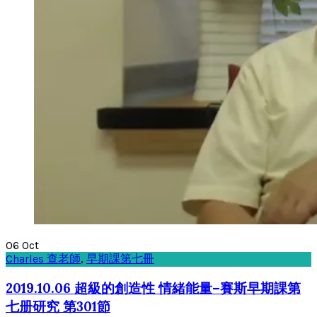
06
Oct
Charles 查老師
,
早期課第七冊
2019.10.06 超級的創造性 情緒能量–賽斯早期課第
七册研究 第301節