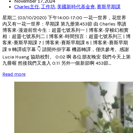
November 17, 2024
Charles主任
,
工作坊
,
美國新時代基金會
,
賽斯早期課
星期二 (03/10/2020) 下午14:00-17:00 一花一世界，花世界
內又有一花一世界：早期課 第九册第453節 由 Charles 導讀
博客來-漫遊前世今生：超靈七號系列一 | 博客來-穿梭幻相實
相：超靈七號系列二 | 博客來-時間預言：超靈七號系列三 | 博
客來-賽斯早期課 7 | 博客來-賽斯早期課 8 | 博客來-賽斯早期
課 9 轉譯或字幕 👇 請開外掛字幕 機器轉譯，僅供參考。感謝
Lucia Huang 協助校對。 0:02 啊 各位朋友晚安 我們今天上第
九冊喔 然後我們又進入 0:11 另外一個新節啊 453節...
Read more