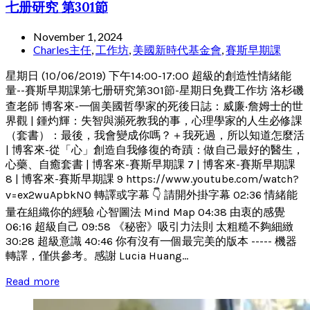
七册研究 第301節
November 1, 2024
Charles主任
,
工作坊
,
美國新時代基金會
,
賽斯早期課
星期日 (10/06/2019) 下午14:00-17:00 超級的創造性情緒能
量--賽斯早期課第七册研究第301節-星期日免費工作坊 洛杉磯
查老師 博客來-一個美國哲學家的死後日誌：威廉‧詹姆士的世
界觀 | 鍾灼輝：失智與瀕死教我的事，心理學家的人生必修課
（套書）：最後，我會變成你嗎？＋我死過，所以知道怎麼活
| 博客來-從「心」創造自我修復的奇蹟：做自己最好的醫生，
心藥、自癒套書 | 博客來-賽斯早期課 7 | 博客來-賽斯早期課
8 | 博客來-賽斯早期課 9 https://www.youtube.com/watch?
v=ex2wuApbkN0 轉譯或字幕 👇 請開外掛字幕 02:36 情緒能
量在組織你的經驗 心智圖法 Mind Map 04:38 由衷的感覺
06:16 超級自己 09:58 《秘密》吸引力法則 太粗糙不夠細緻
30:28 超級意識 40:46 你有沒有一個最完美的版本 ----- 機器
轉譯，僅供參考。感謝 Lucia Huang...
Read more