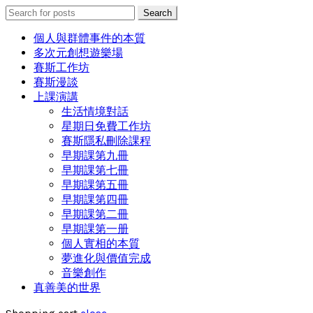
Search
Search
for:
個人與群體事件的本質
多次元創想遊樂場
賽斯工作坊
賽斯漫談
上課演講
生活情境對話
星期日免費工作坊
賽斯隱私刪除課程
早期課第九冊
早期課第七冊
早期課第五冊
早期課第四冊
早期課第二冊
早期課第一册
個人實相的本質
夢進化與價值完成
音樂創作
真善美的世界