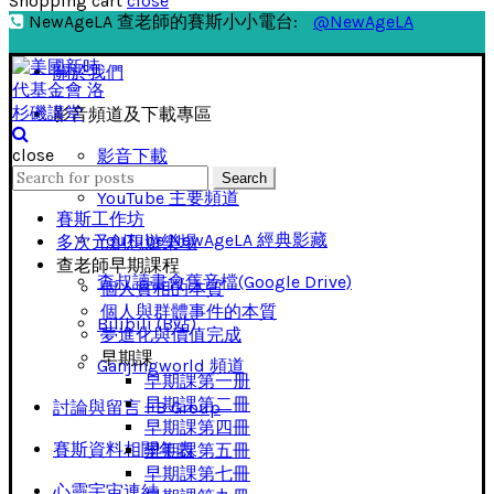
Shopping cart
close
NewAgeLA 查老師的賽斯小小電台:
@NewAgeLA
關於我們
影音頻道及下載專區
close
影音下載
Search
Search
for:
YouTube 主要頻道
賽斯工作坊
YouTube NewAgeLA 經典影藏
多次元創想遊樂場
查老師早期課程
查叔讀書會舊音檔(Google Drive)
個人實相的本質
個人與群體事件的本質
Bilibili (B站)
夢進化與價值完成
早期課
Ganjingworld 頻道
早期課第一册
早期課第二冊
討論與留言 FB Group
早期課第四冊
賽斯資料相關年表
早期課第五冊
早期課第七冊
心靈宇宙連結