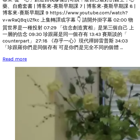
藥、自癒套書 | 博客來-賽斯早期課 7 | 博客來-賽斯早期課 8 |
博客來-賽斯早期課 9 https://www.youtube.com/watch?
v=wRaQBqUZfkc 上集轉譯或字幕 👇 請開外掛字幕 02:00 物
質世界是一種投射 07:29 「信念創造實相」是第三個自己 上
一層的信念 09:30 珍跟羅是同一個存有 13:43 賽斯談的「
counterpart」 27:18 《存乎一心》現代禪師雷普斯 34:03
「珍跟羅你們是同個存有 可是你們是完全不同的個體 ...
Read more