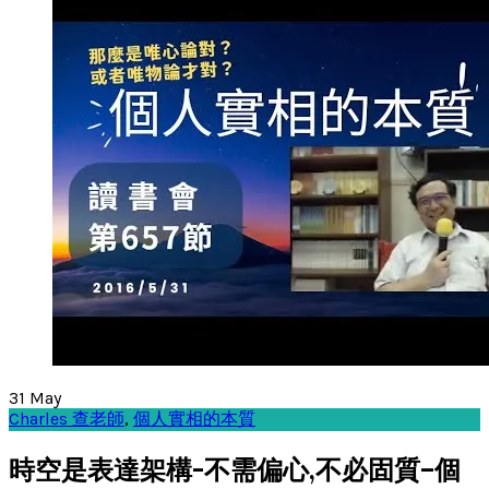
31
May
Charles 查老師
,
個人實相的本質
時空是表達架構-不需偏心,不必固質–個