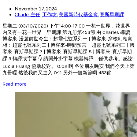
November 17, 2024
Charles主任
,
工作坊
,
美國新時代基金會
,
賽斯早期課
星期二 (03/10/2020) 下午14:00-17:00 一花一世界，花世界
內又有一花一世界：早期課 第九册第453節 由 Charles 導讀
博客來-漫遊前世今生：超靈七號系列一 | 博客來-穿梭幻相實
相：超靈七號系列二 | 博客來-時間預言：超靈七號系列三 | 博
客來-賽斯早期課 7 | 博客來-賽斯早期課 8 | 博客來-賽斯早期
課 9 轉譯或字幕 👇 請開外掛字幕 機器轉譯，僅供參考。感謝
Lucia Huang 協助校對。 0:02 啊 各位朋友晚安 我們今天上第
九冊喔 然後我們又進入 0:11 另外一個新節啊 453節...
Read more