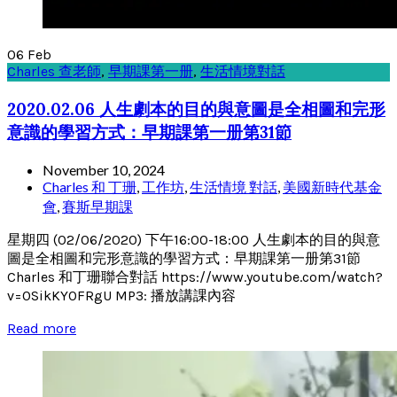
06
Feb
Charles 查老師
,
早期課第一册
,
生活情境對話
2020.02.06 人生劇本的目的與意圖是全相圖和完形
意識的學習方式：早期課第一册第31節
November 10, 2024
Charles 和 丁珊
,
工作坊
,
生活情境 對話
,
美國新時代基金
會
,
賽斯早期課
星期四 (02/06/2020) 下午16:00-18:00 人生劇本的目的與意
圖是全相圖和完形意識的學習方式：早期課第一册第31節
Charles 和丁珊聯合對話 https://www.youtube.com/watch?
v=0SikKY0FRgU MP3: 播放講課內容
Read more