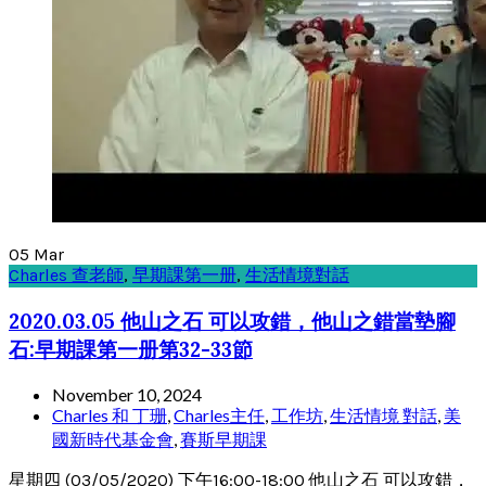
05
Mar
Charles 查老師
,
早期課第一册
,
生活情境對話
2020.03.05 他山之石 可以攻錯，他山之錯當墊腳
石:早期課第一册第32-33節
November 10, 2024
Charles 和 丁珊
,
Charles主任
,
工作坊
,
生活情境 對話
,
美
國新時代基金會
,
賽斯早期課
星期四 (03/05/2020) 下午16:00-18:00 他山之石 可以攻錯，