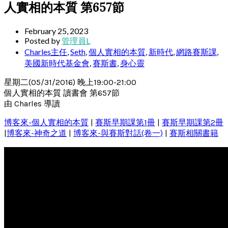
人實相的本質 第657節
February 25, 2023
Posted by
管理員L
Charles主任
,
Seth
,
個人實相的本質
,
新時代
,
網路賽斯課
,
美國新時代基金會
,
賽斯書
,
身心靈
星期二(05/31/2016) 晚上19:00-21:00
個人實相的本質 讀書會 第657節
由 Charles 導讀
博客來-個人實相的本質
|
賽斯早期課第1冊
|
賽斯早期課第2冊
|
博客來-神奇之道
|
博客來-與賽斯對話(卷一)
|
賽斯相關書籍