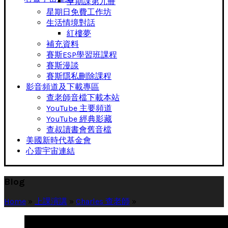
早期課第九冊
星期日免費工作坊
生活情境對話
紅樓夢
補充資料
賽斯ESP學習班課程
賽斯漫談
賽斯隱私刪除課程
影音頻道及下載專區
查老師音檔下載本站
YouTube 主要頻道
YouTube 經典影藏
查叔讀書會舊音檔
美國新時代基金會
心靈宇宙連結
Blog
Home
»
上課演講
»
Charles 查老師
»