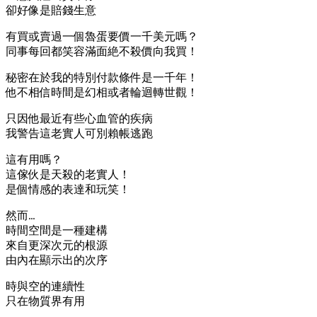
卻好像是賠錢生意
有買或賣過一個魯蛋要價一千美元嗎？
同事每回都笑容滿面絶不殺價向我買！
秘密在於我的特別付款條件是一千年！
他不相信時間是幻相或者輪迴轉世觀！
只因他最近有些心血管的疾病
我警告這老實人可別賴帳逃跑
這有用嗎？
這傢伙是天殺的老實人！
是個情感的表達和玩笑！
然而…
時間空間是一種建構
來自更深次元的根源
由內在顯示出的次序
時與空的連續性
只在物質界有用