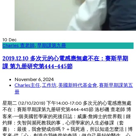
10
Dec
Charles 查老師
,
早期課第九冊
2019.12.10 多次元的心電感應無處不在：賽斯早期
課 第九册研究第444-445節
November 6, 2024
Charles主任
,
工作坊
,
美國新時代基金會
,
賽斯早期課第五
册
星期二 (12/10/2019) 下午14:00-17:00 多次元的心電感應無處
不在：賽斯早期課第九册研究第444-445節 洛杉磯 查老師 博
客來-一個美國哲學家的死後日誌：威廉‧詹姆士的世界觀 | 鍾
灼輝：失智與瀕死教我的事，心理學家的人生必修課（套
書）：最後，我會變成你嗎？＋我死過，所以知道怎麼活 | 博
客來-從「心」創造自我修復的奇蹟：做自己最好的醫生，心