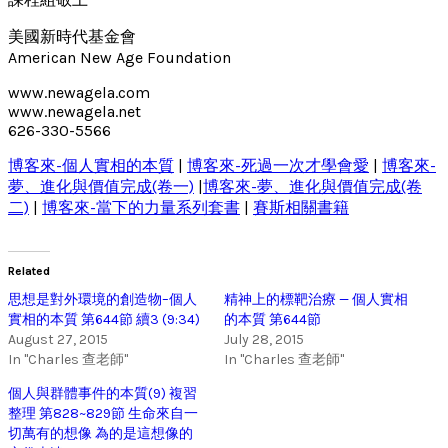
美國新時代基金會
American New Age Foundation
www.newagela.com
www.newagela.net
626-330-5566
博客來-個人實相的本質
|
博客來-死過一次才學會愛
|
博客來-
夢、進化與價值完成(卷一)
|
博客來-夢、進化與價值完成(卷
二)
|
博客來-當下的力量系列套書
|
賽斯相關書籍
Related
思想是對外環境的創造物–個人
精神上的標靶治療 — 個人實相
實相的本質 第644節 續3 (9:34)
的本質 第644節
August 27, 2015
July 28, 2015
In "Charles 查老師"
In "Charles 查老師"
個人與群體事件的本質(9) 複習
整理 第828~829節 生命來自一
切萬有的想像 為的是這想像的