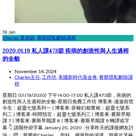
19
Jan
Charles 查老師
,
賽斯隱私刪除課程
2020.01.19 私人課473節 疾病的創造性與人生過程
的全貌
November 14, 2024
Charles主任
,
工作坊
,
美國新時代基金會
,
賽斯隱私刪除課
程
星期日 (01/19/2020) 下午14:00-17:00 私人課473節，疾病的
創造性與人生過程的全貌-星期日免費工作坊 博客來-漫遊前世
今生：超靈七號系列一 | 博客來-穿梭幻相實相：超靈七號系
列二 | 博客來-時間預言：超靈七號系列三 | 博客來-賽斯早期
課 7 | 博客來-賽斯早期課 8 | 博客來-賽斯早期課 9 轉譯或字
幕 👇 請開外掛字幕 January 20, 2020 · 分享昨天的課後網友討
論： 問：親愛的Charles ，您好，感謝您的演講，我最近牙齒