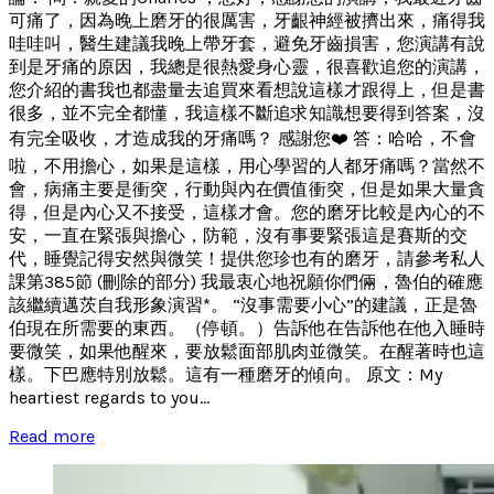
可痛了，因為晚上磨牙的很厲害，牙齦神經被擠出來，痛得我
哇哇叫，醫生建議我晚上帶牙套，避免牙齒損害，您演講有說
到是牙痛的原因，我總是很熱愛身心靈，很喜歡追您的演講，
您介紹的書我也都盡量去追買來看想說這樣才跟得上，但是書
很多，並不完全都懂，我這樣不斷追求知識想要得到答案，沒
有完全吸收，才造成我的牙痛嗎？ 感謝您❤️ 答：哈哈，不會
啦，不用擔心，如果是這樣，用心學習的人都牙痛嗎？當然不
會，病痛主要是衝突，行動與內在價值衝突，但是如果大量貪
得，但是內心又不接受，這樣才會。您的磨牙比較是內心的不
安，一直在緊張與擔心，防範，沒有事要緊張這是賽斯的交
代，睡覺記得安然與微笑！提供您珍也有的磨牙，請參考私人
課第385節 (刪除的部分) 我最衷心地祝願你們倆，魯伯的確應
該繼續邁茨自我形象演習*。 “沒事需要小心”的建議，正是魯
伯現在所需要的東西。（停頓。）告訴他在告訴他在他入睡時
要微笑，如果他醒來，要放鬆面部肌肉並微笑。在醒著時也這
樣。下巴應特別放鬆。這有一種磨牙的傾向。 原文：My
heartiest regards to you...
Read more