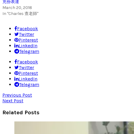
充份表達
March 20, 2018
In "Charles 查老師"
Facebook
Twitter
Pinterest
LinkedIn
Telegram
Facebook
Twitter
Pinterest
LinkedIn
Telegram
Previous Post
Next Post
Related Posts