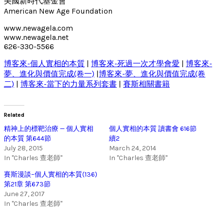
美國新時代基金會
American New Age Foundation
www.newagela.com
www.newagela.net
626-330-5566
博客來-個人實相的本質
|
博客來-死過一次才學會愛
|
博客來-
夢、進化與價值完成(卷一)
|
博客來-夢、進化與價值完成(卷
二)
|
博客來-當下的力量系列套書
|
賽斯相關書籍
Related
精神上的標靶治療 — 個人實相
個人實相的本質 讀書會 616節
的本質 第644節
續2
July 28, 2015
March 24, 2014
In "Charles 查老師"
In "Charles 查老師"
賽斯漫談–個人實相的本質(136)
第21章 第673節
June 27, 2017
In "Charles 查老師"