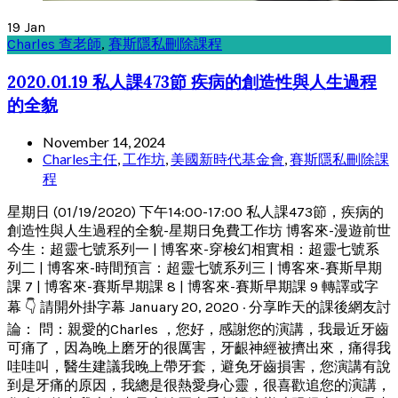
19
Jan
Charles 查老師
,
賽斯隱私刪除課程
2020.01.19 私人課473節 疾病的創造性與人生過程
的全貌
November 14, 2024
Charles主任
,
工作坊
,
美國新時代基金會
,
賽斯隱私刪除課
程
星期日 (01/19/2020) 下午14:00-17:00 私人課473節，疾病的
創造性與人生過程的全貌-星期日免費工作坊 博客來-漫遊前世
今生：超靈七號系列一 | 博客來-穿梭幻相實相：超靈七號系
列二 | 博客來-時間預言：超靈七號系列三 | 博客來-賽斯早期
課 7 | 博客來-賽斯早期課 8 | 博客來-賽斯早期課 9 轉譯或字
幕 👇 請開外掛字幕 January 20, 2020 · 分享昨天的課後網友討
論： 問：親愛的Charles ，您好，感謝您的演講，我最近牙齒
可痛了，因為晚上磨牙的很厲害，牙齦神經被擠出來，痛得我
哇哇叫，醫生建議我晚上帶牙套，避免牙齒損害，您演講有說
到是牙痛的原因，我總是很熱愛身心靈，很喜歡追您的演講，