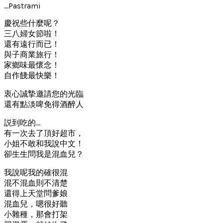
…Pastrami
慶祝些什麼呢？
三八婦女節啦！
還有遠行而已！
與子商業旅行！
家鄉味最懷念！
自作餞最快樂！
衷心誠摯邀請您的光臨
還有點淡啤免得酒醉人
説到吃的…
有一次去了頂好超市，
小姐不敢和我說中文！
卻生生問我是混血兒？
我說呢我的確很混
混不混血則不清楚
還得上天堂問爹娘
混血兒，嗯很好聽
小雜種，那會打架