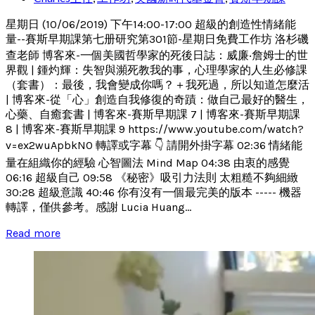
星期日 (10/06/2019) 下午14:00-17:00 超級的創造性情緒能
量--賽斯早期課第七册研究第301節-星期日免費工作坊 洛杉磯
查老師 博客來-一個美國哲學家的死後日誌：威廉‧詹姆士的世
界觀 | 鍾灼輝：失智與瀕死教我的事，心理學家的人生必修課
（套書）：最後，我會變成你嗎？＋我死過，所以知道怎麼活
| 博客來-從「心」創造自我修復的奇蹟：做自己最好的醫生，
心藥、自癒套書 | 博客來-賽斯早期課 7 | 博客來-賽斯早期課
8 | 博客來-賽斯早期課 9 https://www.youtube.com/watch?
v=ex2wuApbkN0 轉譯或字幕 👇 請開外掛字幕 02:36 情緒能
量在組織你的經驗 心智圖法 Mind Map 04:38 由衷的感覺
06:16 超級自己 09:58 《秘密》吸引力法則 太粗糙不夠細緻
30:28 超級意識 40:46 你有沒有一個最完美的版本 ----- 機器
轉譯，僅供參考。感謝 Lucia Huang...
Read more