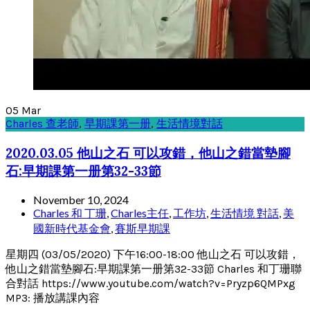
05
Mar
Charles 查老師
,
早期課第一册
,
生活情境對話
2020.03.05 他山之石 可以攻錯，他山之錯當墊腳
石:早期課第一册第32-33節
November 10, 2024
Charles 和 丁珊
,
Charles主任
,
工作坊
,
生活情境 對話
,
美
國新時代基金會
,
賽斯早期課
星期四 (03/05/2020) 下午16:00-18:00 他山之石 可以攻錯，
他山之錯當墊腳石:早期課第一册第32-33節 Charles 和丁珊聯
合對話 https://www.youtube.com/watch?v=Pryzp6QMPxg
MP3: 播放講課內容