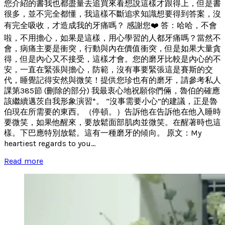
您介紹的書我也都盡量去追買來看想說這樣才跟得上，但是書
很多，並不完全都懂，我這樣不斷追求知識想要得到答案，沒
有完全吸收，才造成我的牙痛嗎？ 感謝您❤️ 答：哈哈，不會
啦，不用擔心，如果是這樣，用心學習的人都牙痛嗎？當然不
會，病痛主要是衝突，行動與內在價值衝突，但是如果大量貪
得，但是內心又不接受，這樣才會。您的磨牙比較是內心的不
安，一直在緊張與擔心，防範，沒有事要緊張這是賽斯的交
代，睡覺記得安然與微笑！提供您珍也有的磨牙，請參考私人
課第385節 (刪除的部分) 我最衷心地祝願你們倆，魯伯的確應
該繼續邁茨自我形象演習*。 “沒事需要小心”的建議，正是魯
伯現在所需要的東西。（停頓。）告訴他在告訴他在他入睡時
要微笑，如果他醒來，要放鬆面部肌肉並微笑。在醒著時也這
樣。下巴應特別放鬆。這有一種磨牙的傾向。 原文：My
heartiest regards to you...
Read more