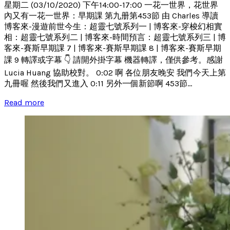
星期二 (03/10/2020) 下午14:00-17:00 一花一世界，花世界
內又有一花一世界：早期課 第九册第453節 由 Charles 導讀
博客來-漫遊前世今生：超靈七號系列一 | 博客來-穿梭幻相實
相：超靈七號系列二 | 博客來-時間預言：超靈七號系列三 | 博
客來-賽斯早期課 7 | 博客來-賽斯早期課 8 | 博客來-賽斯早期
課 9 轉譯或字幕 👇 請開外掛字幕 機器轉譯，僅供參考。感謝
Lucia Huang 協助校對。 0:02 啊 各位朋友晚安 我們今天上第
九冊喔 然後我們又進入 0:11 另外一個新節啊 453節...
Read more