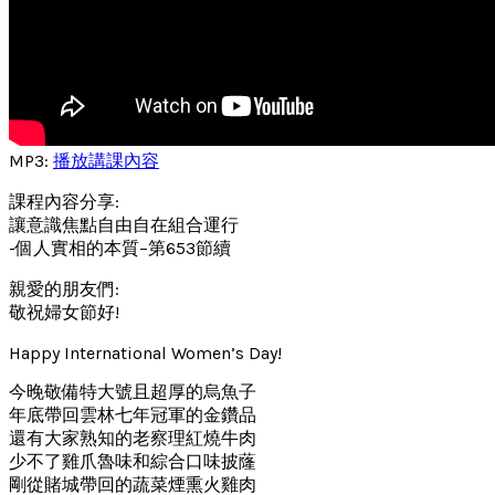
MP3:
播放講課內容
課程內容分享:
讓意識焦點自由自在組合運行
-個人實相的本質–第653節續
親愛的朋友們:
敬祝婦女節好!
Happy International Women’s Day!
今晚敬備特大號且超厚的烏魚子
年底帶回雲林七年冠軍的金鑽品
還有大家熟知的老察理紅燒牛肉
少不了雞爪魯味和綜合口味披蕯
剛從賭城帶回的蔬菜煙熏火雞肉