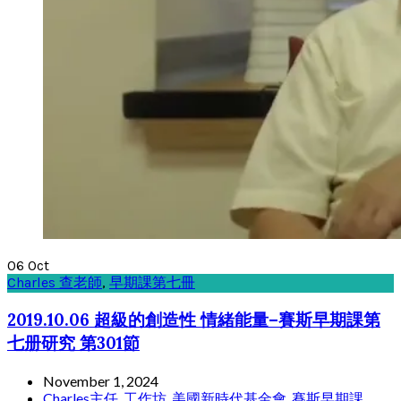
06
Oct
Charles 查老師
,
早期課第七冊
2019.10.06 超級的創造性 情緒能量–賽斯早期課第
七册研究 第301節
November 1, 2024
Charles主任
,
工作坊
,
美國新時代基金會
,
賽斯早期課