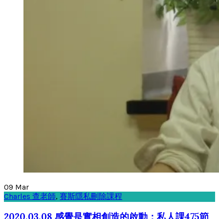
09
Mar
Charles 查老師
,
賽斯隱私刪除課程
2020.03.08 感覺是實相創造的啟動：私人課475節