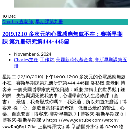
10
Dec
Charles 查老師
,
早期課第九冊
2019.12.10 多次元的心電感應無處不在：賽斯早期
課 第九册研究第444-445節
November 6, 2024
Charles主任
,
工作坊
,
美國新時代基金會
,
賽斯早期課第五
册
星期二 (12/10/2019) 下午14:00-17:00 多次元的心電感應無處
不在：賽斯早期課第九册研究第444-445節 洛杉磯 查老師 博
客來-一個美國哲學家的死後日誌：威廉‧詹姆士的世界觀 | 鍾
灼輝：失智與瀕死教我的事，心理學家的人生必修課（套
書）：最後，我會變成你嗎？＋我死過，所以知道怎麼活 | 博
客來-從「心」創造自我修復的奇蹟：做自己最好的醫生，心
藥、自癒套書 | 博客來-賽斯早期課 7 | 博客來-賽斯早期課 8 |
博客來-賽斯早期課 9 https://www.youtube.com/watch?
v=wRaQBqUZfkc 上集轉譯或字幕 👇 請開外掛字幕 02:00 物