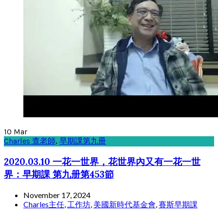
10
Mar
Charles 查老師
,
早期課第九冊
2020.03.10 一花一世界，花世界內又有一花一世
界：早期課 第九册第453節
November 17, 2024
Charles主任
,
工作坊
,
美國新時代基金會
,
賽斯早期課