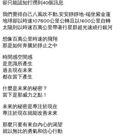
卻只能認知打撈到40個訊息
我們覺得自己八風吹不動,安安靜靜地-端坐紫金蓮
地球卻以時速107800公里公轉且以1600公里自轉
太陽則以時速百萬公里帶著行星群超光速繞行銀河
想像百萬公里時速的飛翔
那是如何奔騰於靜止之中
時間感空間感
是意識所產生
過去現在未來
都在當下產生
什麼是未來的秘密？
當下是那威力之點！
未來的秘密是專注於現在
專注於現在就能改善未來
那麼只要有來自內心的渴望
就以無比的勇氣和信心行動