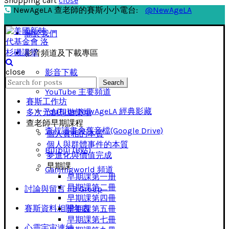
Shopping cart
close
NewAgeLA 查老師的賽斯小小電台:
@NewAgeLA
關於我們
影音頻道及下載專區
close
影音下載
Search
Search
for:
YouTube 主要頻道
賽斯工作坊
YouTube NewAgeLA 經典影藏
多次元創想遊樂場
查老師早期課程
查叔讀書會舊音檔(Google Drive)
個人實相的本質
個人與群體事件的本質
Bilibili (B站)
夢進化與價值完成
早期課
Ganjingworld 頻道
早期課第一册
早期課第二冊
討論與留言 FB Group
早期課第四冊
賽斯資料相關年表
早期課第五冊
早期課第七冊
心靈宇宙連結