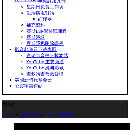
早期課第九冊
星期日免費工作坊
生活情境對話
紅樓夢
補充資料
賽斯ESP學習班課程
賽斯漫談
賽斯隱私刪除課程
影音頻道及下載專區
查老師音檔下載本站
YouTube 主要頻道
YouTube 經典影藏
查叔讀書會舊音檔
美國新時代基金會
心靈宇宙連結
Blog
Home
»
上課演講
»
Charles 查老師
»