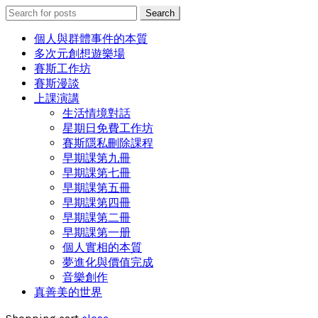
Search
Search
for:
個人與群體事件的本質
多次元創想遊樂場
賽斯工作坊
賽斯漫談
上課演講
生活情境對話
星期日免費工作坊
賽斯隱私刪除課程
早期課第九冊
早期課第七冊
早期課第五冊
早期課第四冊
早期課第二冊
早期課第一册
個人實相的本質
夢進化與價值完成
音樂創作
真善美的世界