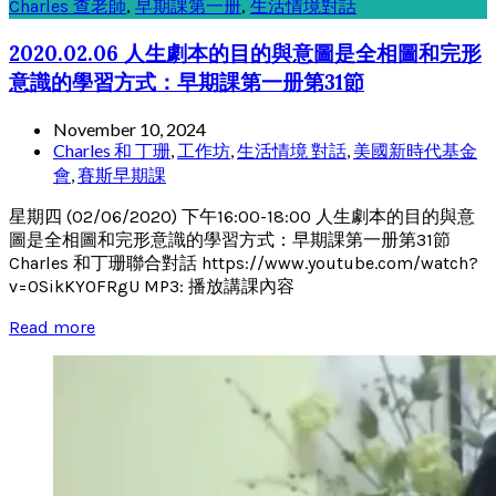
Charles 查老師
,
早期課第一册
,
生活情境對話
2020.02.06 人生劇本的目的與意圖是全相圖和完形
意識的學習方式：早期課第一册第31節
November 10, 2024
Charles 和 丁珊
,
工作坊
,
生活情境 對話
,
美國新時代基金
會
,
賽斯早期課
星期四 (02/06/2020) 下午16:00-18:00 人生劇本的目的與意
圖是全相圖和完形意識的學習方式：早期課第一册第31節
Charles 和丁珊聯合對話 https://www.youtube.com/watch?
v=0SikKY0FRgU MP3: 播放講課內容
Read more