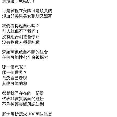
駡混蛋，就結仇了
可是雜糧在美國可是頂貴的
混血兒美男美女聰明又漂亮
我們看得起自己嗎？
別人就傷不了我們！
沒有組合創造會停止
沒有物種人種是純種
森羅萬象啟自不斷的組合
任何可能性都全會被探索
哪一個您呢？
哪一個世界？
為您自己發現
其他可能的您
都是我們存在的一部份
代表非實質層面的經驗
不為神經突觸所認知到
腦子每秒接受1100萬個訊息