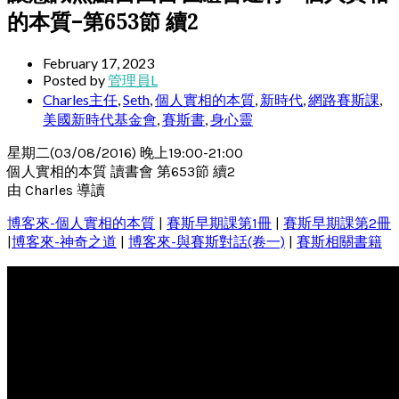
的本質–第653節 續2
February 17, 2023
Posted by
管理員L
Charles主任
,
Seth
,
個人實相的本質
,
新時代
,
網路賽斯課
,
美國新時代基金會
,
賽斯書
,
身心靈
星期二(03/08/2016) 晚上19:00-21:00
個人實相的本質 讀書會 第653節 續2
由 Charles 導讀
博客來-個人實相的本質
|
賽斯早期課第1冊
|
賽斯早期課第2冊
|
博客來-神奇之道
|
博客來-與賽斯對話(卷一)
|
賽斯相關書籍