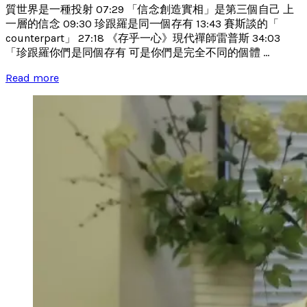
質世界是一種投射 07:29 「信念創造實相」是第三個自己 上
一層的信念 09:30 珍跟羅是同一個存有 13:43 賽斯談的「
counterpart」 27:18 《存乎一心》現代禪師雷普斯 34:03
「珍跟羅你們是同個存有 可是你們是完全不同的個體 ...
Read more