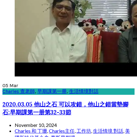
05
Mar
Charles 查老師
,
早期課第一册
,
生活情境對話
2020.03.05 他山之石 可以攻錯，他山之錯當墊腳
石:早期課第一册第32-33節
November 10, 2024
Charles 和 丁珊
,
Charles主任
,
工作坊
,
生活情境 對話
,
美