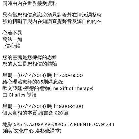
同時由內在世界接受資料
只有當您相信意識必須只對著外在情況調整時
強迫切斷了與內在知識直覺聲音及源自的內在
心若不異
萬法一如
…信心銘
您的靈魂是您揀擇的思維
您的人生是您相信的體驗
星期一(07/14/2014) 晚上17:30-19:00
給心理治療師的85則備忘錄
歐文亞隆-療癒的禮物(The Gift of Therapy)
由 Charles 導讀
星期一(07/14/2014) 晚上19:00-21:00
個人實相的本質 讀書會 620節
地點:525 N. AZUSA AVE,#205 LA PUENTE, CA 91744
(賽斯文化中心 洛杉磯講堂)