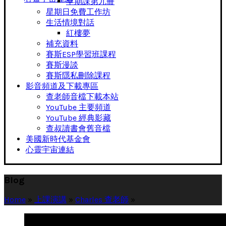
早期課第九冊
星期日免費工作坊
生活情境對話
紅樓夢
補充資料
賽斯ESP學習班課程
賽斯漫談
賽斯隱私刪除課程
影音頻道及下載專區
查老師音檔下載本站
YouTube 主要頻道
YouTube 經典影藏
查叔讀書會舊音檔
美國新時代基金會
心靈宇宙連結
Blog
Home
»
上課演講
»
Charles 查老師
»