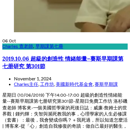
06
Oct
Charles 查老師
,
早期課第七冊
2019.10.06 超級的創造性 情緒能量–賽斯早期課第
七册研究 第301節
November 1, 2024
Charles主任
,
工作坊
,
美國新時代基金會
,
賽斯早期課
星期日 (10/06/2019) 下午14:00-17:00 超級的創造性情緒能
量--賽斯早期課第七册研究第301節-星期日免費工作坊 洛杉磯
查老師 博客來-一個美國哲學家的死後日誌：威廉‧詹姆士的世
界觀 | 鍾灼輝：失智與瀕死教我的事，心理學家的人生必修課
（套書）：最後，我會變成你嗎？＋我死過，所以知道怎麼活
| 博客來-從「心」創造自我修復的奇蹟：做自己最好的醫生，