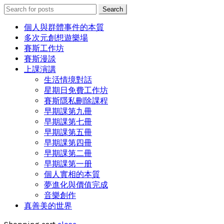
Search
Search
for:
個人與群體事件的本質
多次元創想遊樂場
賽斯工作坊
賽斯漫談
上課演講
生活情境對話
星期日免費工作坊
賽斯隱私刪除課程
早期課第九冊
早期課第七冊
早期課第五冊
早期課第四冊
早期課第二冊
早期課第一册
個人實相的本質
夢進化與價值完成
音樂創作
真善美的世界