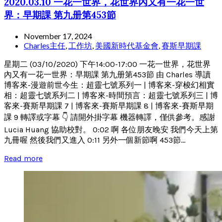
2020.03.10 一花一世界，花世界內又有一花一世
界：早期課 第九册第453節
November 17, 2024
Charles主任
,
工作坊
,
美國新時代基金會
,
賽斯早期課
星期二 (03/10/2020) 下午14:00-17:00 一花一世界，花世界
內又有一花一世界：早期課 第九册第453節 由 Charles 導讀
博客來-漫遊前世今生：超靈七號系列一 | 博客來-穿梭幻相實
相：超靈七號系列二 | 博客來-時間預言：超靈七號系列三 | 博
客來-賽斯早期課 7 | 博客來-賽斯早期課 8 | 博客來-賽斯早期
課 9 轉譯或字幕 👇 請開外掛字幕 機器轉譯，僅供參考。感謝
Lucia Huang 協助校對。 0:02 啊 各位朋友晚安 我們今天上第
九冊喔 然後我們又進入 0:11 另外一個新節啊 453節...
Read more