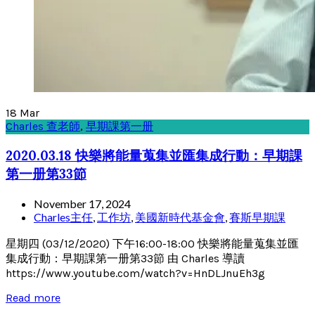
18
Mar
Charles 查老師
,
早期課第一册
2020.03.18 快樂將能量蒐集並匯集成行動：早期課
第一册第33節
November 17, 2024
Charles主任
,
工作坊
,
美國新時代基金會
,
賽斯早期課
星期四 (03/12/2020) 下午16:00-18:00 快樂將能量蒐集並匯
集成行動：早期課第一册第33節 由 Charles 導讀
https://www.youtube.com/watch?v=HnDLJnuEh3g
Read more