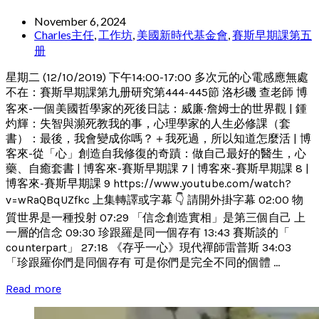
November 6, 2024
Charles主任
,
工作坊
,
美國新時代基金會
,
賽斯早期課第五
册
星期二 (12/10/2019) 下午14:00-17:00 多次元的心電感應無處
不在：賽斯早期課第九册研究第444-445節 洛杉磯 查老師 博
客來-一個美國哲學家的死後日誌：威廉‧詹姆士的世界觀 | 鍾
灼輝：失智與瀕死教我的事，心理學家的人生必修課（套
書）：最後，我會變成你嗎？＋我死過，所以知道怎麼活 | 博
客來-從「心」創造自我修復的奇蹟：做自己最好的醫生，心
藥、自癒套書 | 博客來-賽斯早期課 7 | 博客來-賽斯早期課 8 |
博客來-賽斯早期課 9 https://www.youtube.com/watch?
v=wRaQBqUZfkc 上集轉譯或字幕 👇 請開外掛字幕 02:00 物
質世界是一種投射 07:29 「信念創造實相」是第三個自己 上
一層的信念 09:30 珍跟羅是同一個存有 13:43 賽斯談的「
counterpart」 27:18 《存乎一心》現代禪師雷普斯 34:03
「珍跟羅你們是同個存有 可是你們是完全不同的個體 ...
Read more