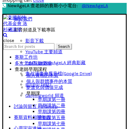
Shopping cart
close
NewAgeLA 查老師的賽斯小小電台:
@NewAgeLA
關於我們
影音頻道及下載專區
close
影音下載
Search
Search
for:
YouTube 主要頻道
賽斯工作坊
YouTube NewAgeLA 經典影藏
多次元創想遊樂場
查老師早期課程
查叔讀書會舊音檔(Google Drive)
個人實相的本質
個人與群體事件的本質
Bilibili (B站)
夢進化與價值完成
早期課
Ganjingworld 頻道
早期課第一册
早期課第二冊
討論與留言 FB Group
早期課第四冊
賽斯資料相關年表
早期課第五冊
早期課第七冊
心靈宇宙連結