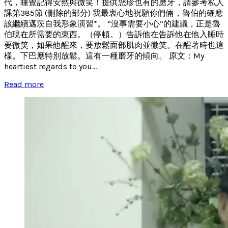
代，睡覺記得安然與微笑！提供您珍也有的磨牙，請參考私人
課第385節 (刪除的部分) 我最衷心地祝願你們倆，魯伯的確應
該繼續邁茨自我形象演習*。 “沒事需要小心”的建議，正是魯
伯現在所需要的東西。（停頓。）告訴他在告訴他在他入睡時
要微笑，如果他醒來，要放鬆面部肌肉並微笑。在醒著時也這
樣。下巴應特別放鬆。這有一種磨牙的傾向。 原文：My
heartiest regards to you...
Read more