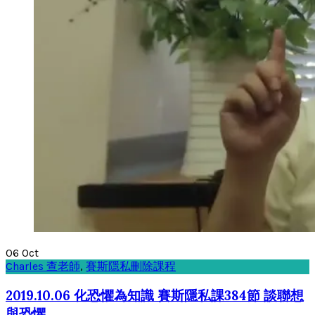
06
Oct
Charles 查老師
,
賽斯隱私刪除課程
2019.10.06 化恐懼為知識 賽斯隱私課384節 談聯想
與恐懼