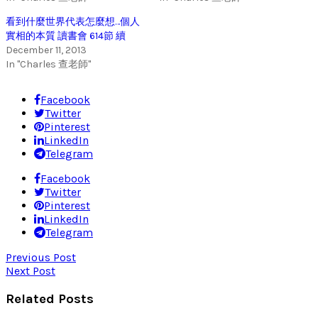
看到什麼世界代表怎麼想…個人
實相的本質 讀書會 614節 續
December 11, 2013
In "Charles 查老師"
Facebook
Twitter
Pinterest
LinkedIn
Telegram
Facebook
Twitter
Pinterest
LinkedIn
Telegram
Previous Post
Next Post
Related Posts