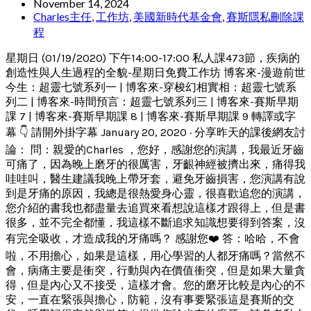
November 14, 2024
Charles主任
,
工作坊
,
美國新時代基金會
,
賽斯隱私刪除課
程
星期日 (01/19/2020) 下午14:00-17:00 私人課473節，疾病的
創造性與人生過程的全貌-星期日免費工作坊 博客來-漫遊前世
今生：超靈七號系列一 | 博客來-穿梭幻相實相：超靈七號系
列二 | 博客來-時間預言：超靈七號系列三 | 博客來-賽斯早期
課 7 | 博客來-賽斯早期課 8 | 博客來-賽斯早期課 9 轉譯或字
幕 👇 請開外掛字幕 January 20, 2020 · 分享昨天的課後網友討
論： 問：親愛的Charles ，您好，感謝您的演講，我最近牙齒
可痛了，因為晚上磨牙的很厲害，牙齦神經被擠出來，痛得我
哇哇叫，醫生建議我晚上帶牙套，避免牙齒損害，您演講有說
到是牙痛的原因，我總是很熱愛身心靈，很喜歡追您的演講，
您介紹的書我也都盡量去追買來看想說這樣才跟得上，但是書
很多，並不完全都懂，我這樣不斷追求知識想要得到答案，沒
有完全吸收，才造成我的牙痛嗎？ 感謝您❤️ 答：哈哈，不會
啦，不用擔心，如果是這樣，用心學習的人都牙痛嗎？當然不
會，病痛主要是衝突，行動與內在價值衝突，但是如果大量貪
得，但是內心又不接受，這樣才會。您的磨牙比較是內心的不
安，一直在緊張與擔心，防範，沒有事要緊張這是賽斯的交