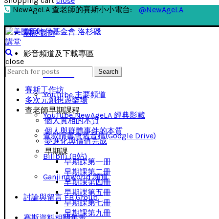
Shopping cart
close
NewAgeLA 查老師的賽斯小小電台:
@NewAgeLA
關於我們
影音頻道及下載專區
close
Search
Search
影音下載
for:
賽斯工作坊
YouTube 主要頻道
多次元創想遊樂場
查老師早期課程
YouTube NewAgeLA 經典影藏
個人實相的本質
個人與群體事件的本質
查叔讀書會舊音檔(Google Drive)
夢進化與價值完成
早期課
Bilibili (B站)
早期課第一册
早期課第二冊
Ganjingworld 頻道
早期課第四冊
早期課第五冊
討論與留言 FB Group
早期課第七冊
早期課第九冊
賽斯資料相關年表