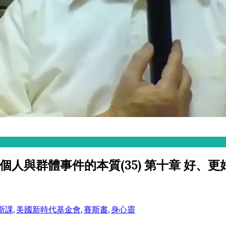
 個人與群體事件的本質(35) 第十章 好
斯課
,
美國新時代基金會
,
賽斯書
,
身心靈