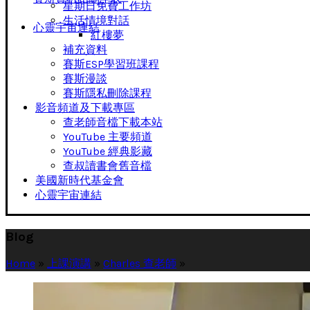
星期日免費工作坊
生活情境對話
心靈宇宙連結
紅樓夢
補充資料
賽斯ESP學習班課程
賽斯漫談
賽斯隱私刪除課程
影音頻道及下載專區
查老師音檔下載本站
YouTube 主要頻道
YouTube 經典影藏
查叔讀書會舊音檔
美國新時代基金會
心靈宇宙連結
Blog
Home
»
上課演講
»
Charles 查老師
»