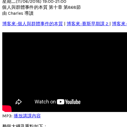
星期二(11/06/2018) 19:00-21:00
個人與群體事件的本質 第十章 第868節
由 Charles 導讀
博客來-個人與群體事件的本質
|
博客來-賽斯早期課 2
|
博客來
MP3:
播放講課內容
整個大綱及重點如下：