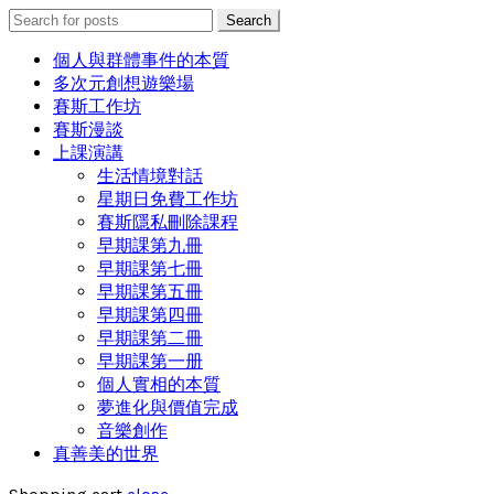
Search
Search
for:
個人與群體事件的本質
多次元創想遊樂場
賽斯工作坊
賽斯漫談
上課演講
生活情境對話
星期日免費工作坊
賽斯隱私刪除課程
早期課第九冊
早期課第七冊
早期課第五冊
早期課第四冊
早期課第二冊
早期課第一册
個人實相的本質
夢進化與價值完成
音樂創作
真善美的世界