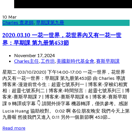
10
Mar
Charles 查老師
,
早期課第九冊
2020.03.10 一花一世界，花世界內又有一花一世
界：早期課 第九册第453節
November 17, 2024
Charles主任
,
工作坊
,
美國新時代基金會
,
賽斯早期課
星期二 (03/10/2020) 下午14:00-17:00 一花一世界，花世界
內又有一花一世界：早期課 第九册第453節 由 Charles 導讀
博客來-漫遊前世今生：超靈七號系列一 | 博客來-穿梭幻相實
相：超靈七號系列二 | 博客來-時間預言：超靈七號系列三 | 博
客來-賽斯早期課 7 | 博客來-賽斯早期課 8 | 博客來-賽斯早期
課 9 轉譯或字幕 👇 請開外掛字幕 機器轉譯，僅供參考。感謝
Lucia Huang 協助校對。 0:02 啊 各位朋友晚安 我們今天上第
九冊喔 然後我們又進入 0:11 另外一個新節啊 453節...
Read more