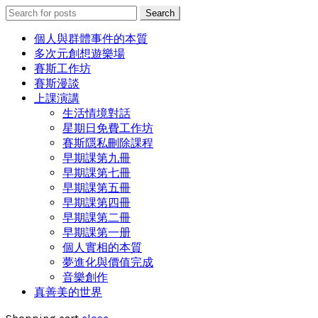
Search
Search
for:
個人與群體事件的本質
多次元創想遊樂場
賽斯工作坊
賽斯漫談
上課演講
生活情境對話
星期日免費工作坊
賽斯隱私刪除課程
早期課第九冊
早期課第七冊
早期課第五冊
早期課第四冊
早期課第二冊
早期課第一册
個人實相的本質
夢進化與價值完成
音樂創作
真善美的世界