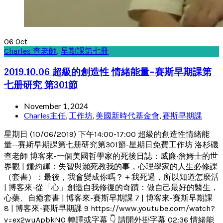
06
Oct
Charles 查老師
,
早期課第七冊
2019.10.06 超級的創造性 情緒能量–賽斯早期課第
七册研究 第301節
November 1, 2024
Charles主任
,
工作坊
,
美國新時代基金會
,
賽斯早期課
星期日 (10/06/2019) 下午14:00-17:00 超級的創造性情緒能
量--賽斯早期課第七册研究第301節-星期日免費工作坊 洛杉磯
查老師 博客來-一個美國哲學家的死後日誌：威廉‧詹姆士的世
界觀 | 鍾灼輝：失智與瀕死教我的事，心理學家的人生必修課
（套書）：最後，我會變成你嗎？＋我死過，所以知道怎麼活
| 博客來-從「心」創造自我修復的奇蹟：做自己最好的醫生，
心藥、自癒套書 | 博客來-賽斯早期課 7 | 博客來-賽斯早期課
8 | 博客來-賽斯早期課 9 https://www.youtube.com/watch?
v=ex2wuApbkN0 轉譯或字幕 👇 請開外掛字幕 02:36 情緒能