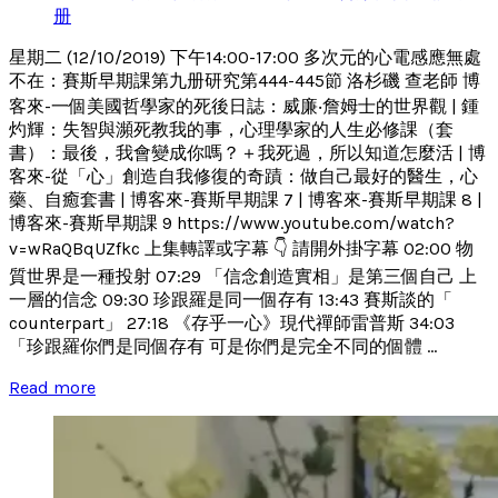
册
星期二 (12/10/2019) 下午14:00-17:00 多次元的心電感應無處
不在：賽斯早期課第九册研究第444-445節 洛杉磯 查老師 博
客來-一個美國哲學家的死後日誌：威廉‧詹姆士的世界觀 | 鍾
灼輝：失智與瀕死教我的事，心理學家的人生必修課（套
書）：最後，我會變成你嗎？＋我死過，所以知道怎麼活 | 博
客來-從「心」創造自我修復的奇蹟：做自己最好的醫生，心
藥、自癒套書 | 博客來-賽斯早期課 7 | 博客來-賽斯早期課 8 |
博客來-賽斯早期課 9 https://www.youtube.com/watch?
v=wRaQBqUZfkc 上集轉譯或字幕 👇 請開外掛字幕 02:00 物
質世界是一種投射 07:29 「信念創造實相」是第三個自己 上
一層的信念 09:30 珍跟羅是同一個存有 13:43 賽斯談的「
counterpart」 27:18 《存乎一心》現代禪師雷普斯 34:03
「珍跟羅你們是同個存有 可是你們是完全不同的個體 ...
Read more