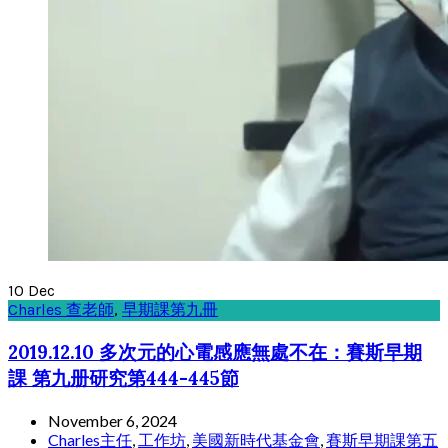
10
Dec
Charles 查老師
,
早期課第九冊
2019.12.10 多次元的心電感應無處不在：賽斯早期
課 第九册研究第444-445節
November 6, 2024
Charles主任
,
工作坊
,
美國新時代基金會
,
賽斯早期課第五