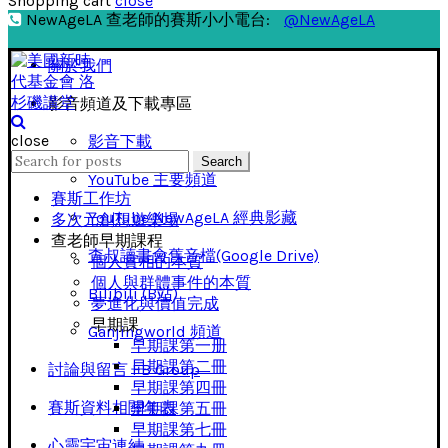
Shopping cart
close
NewAgeLA 查老師的賽斯小小電台:
@NewAgeLA
關於我們
影音頻道及下載專區
close
影音下載
Search
Search
for:
YouTube 主要頻道
賽斯工作坊
YouTube NewAgeLA 經典影藏
多次元創想遊樂場
查老師早期課程
查叔讀書會舊音檔(Google Drive)
個人實相的本質
個人與群體事件的本質
Bilibili (B站)
夢進化與價值完成
早期課
Ganjingworld 頻道
早期課第一册
早期課第二冊
討論與留言 FB Group
早期課第四冊
賽斯資料相關年表
早期課第五冊
早期課第七冊
心靈宇宙連結