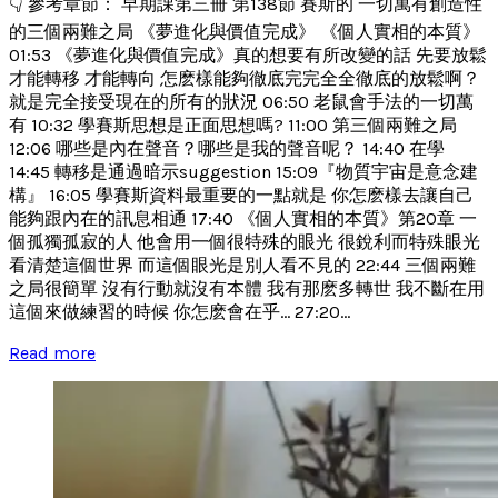
👇 參考章節： 早期課第三冊 第138節 賽斯的 一切萬有創造性
的三個兩難之局 《夢進化與價值完成》 《個人實相的本質》
01:53 《夢進化與價值完成》真的想要有所改變的話 先要放鬆
才能轉移 才能轉向 怎麽樣能夠徹底完完全全徹底的放鬆啊？
就是完全接受現在的所有的狀況 06:50 老鼠會手法的一切萬
有 10:32 學賽斯思想是正面思想嗎? 11:00 第三個兩難之局
12:06 哪些是內在聲音？哪些是我的聲音呢？ 14:40 在學
14:45 轉移是通過暗示suggestion 15:09『物質宇宙是意念建
構』 16:05 學賽斯資料最重要的一點就是 你怎麽樣去讓自己
能夠跟內在的訊息相通 17:40 《個人實相的本質》第20章 一
個孤獨孤寂的人 他會用一個很特殊的眼光 很銳利而特殊眼光
看清楚這個世界 而這個眼光是別人看不見的 22:44 三個兩難
之局很簡單 沒有行動就沒有本體 我有那麽多轉世 我不斷在用
這個來做練習的時候 你怎麽會在乎... 27:20...
Read more