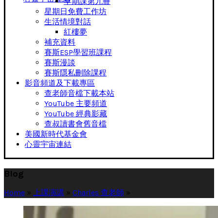
早期課第九冊
星期日免費工作坊
生活情境對話
紅樓夢
補充資料
賽斯ESP學習班課程
賽斯漫談
賽斯隱私刪除課程
影音頻道及下載專區
查老師音檔下載本站
YouTube 主要頻道
YouTube 經典影藏
查叔讀書會舊音檔
美國新時代基金會
心靈宇宙連結
Blog
Home
»
上課演講
»
Charles 查老師
»