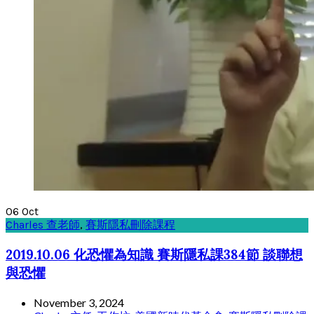
06
Oct
Charles 查老師
,
賽斯隱私刪除課程
2019.10.06 化恐懼為知識 賽斯隱私課384節 談聯想
與恐懼
November 3, 2024