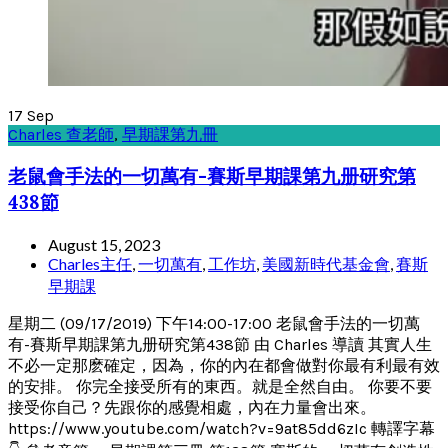
17
Sep
Charles 查老師
,
早期課第九冊
老鼠會手法的一切萬有-賽斯早期課第九册研究第
438節
August 15, 2023
Charles主任
,
一切萬有
,
工作坊
,
美國新時代基金會
,
賽斯
早期課
星期二 (09/17/2019) 下午14:00-17:00 老鼠會手法的一切萬
有-賽斯早期課第九册研究第438節 由 Charles 導讀 其實人生
不必一定那麽確定，因為，你的內在都會做對你最有利最有效
的安排。 你完全接受所有的東西。就是全然自由。 你要不要
接受你自己？先跟你的感覺相處，內在力量會出來。
https://www.youtube.com/watch?v=9at85dd6zIc 轉譯字幕