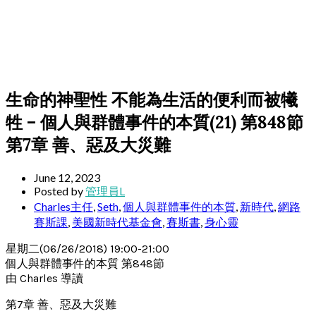
生命的神聖性 不能為生活的便利而被犧
牲 – 個人與群體事件的本質(21) 第848節
第7章 善、惡及大災難
June 12, 2023
Posted by
管理員L
Charles主任
,
Seth
,
個人與群體事件的本質
,
新時代
,
網路
賽斯課
,
美國新時代基金會
,
賽斯書
,
身心靈
星期二(06/26/2018) 19:00-21:00
個人與群體事件的本質 第848節
由 Charles 導讀
第7章 善、惡及大災難