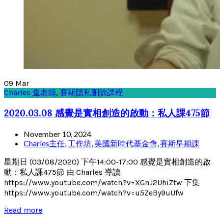
09
Mar
Charles 查老師
,
賽斯隱私刪除課程
2020.03.08 感覺是實相創造的啟動：私人課475節
November 10, 2024
Charles主任
,
工作坊
,
美國新時代基金會
,
賽斯早期課
星期日 (03/08/2020) 下午14:00-17:00 感覺是實相創造的啟
動：私人課475節 由 Charles 導讀
https://www.youtube.com/watch?v=XGnJ2UhiZtw 下集
https://www.youtube.com/watch?v=u5ZeBy9uUfw
Read more