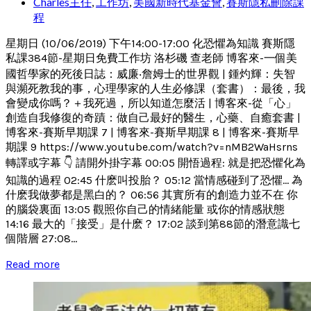
Charles主任
,
工作坊
,
美國新時代基金會
,
賽斯隱私刪除課
程
星期日 (10/06/2019) 下午14:00-17:00 化恐懼為知識 賽斯隱
私課384節-星期日免費工作坊 洛杉磯 查老師 博客來-一個美
國哲學家的死後日誌：威廉‧詹姆士的世界觀 | 鍾灼輝：失智
與瀕死教我的事，心理學家的人生必修課（套書）：最後，我
會變成你嗎？＋我死過，所以知道怎麼活 | 博客來-從「心」
創造自我修復的奇蹟：做自己最好的醫生，心藥、自癒套書 |
博客來-賽斯早期課 7 | 博客來-賽斯早期課 8 | 博客來-賽斯早
期課 9 https://www.youtube.com/watch?v=nMB2WaHsrns
轉譯或字幕 👇 請開外掛字幕 00:05 開悟過程: 就是把恐懼化為
知識的過程 02:45 什麽叫投胎？ 05:12 當情感碰到了恐懼... 為
什麽我做夢都是黑白的？ 06:56 其實所有的創造力並不在 你
的腦袋裏面 13:05 觀照你自己的情緒能量 或你的情感狀態
14:16 最大的「接受」是什麽？ 17:02 談到第88節的潛意識七
個階層 27:08...
Read more