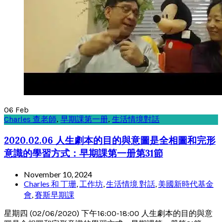
06
Feb
Charles 查老師
,
早期課第一册
,
生活情境對話
2020.02.06 人生劇本的目的與意圖是全相圖和完形
意識的學習方式：早期課第一册第31節
November 10, 2024
Charles 和 丁珊
,
工作坊
,
生活情境 對話
,
美國新時代基金
會
,
賽斯早期課
星期四 (02/06/2020) 下午16:00-18:00 人生劇本的目的與意