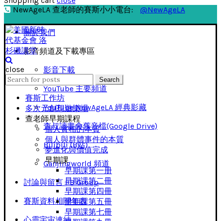
Shopping cart
close
NewAgeLA 查老師的賽斯小小電台:
@NewAgeLA
關於我們
影音頻道及下載專區
close
影音下載
Search
Search
for:
YouTube 主要頻道
賽斯工作坊
YouTube NewAgeLA 經典影藏
多次元創想遊樂場
查老師早期課程
查叔讀書會舊音檔(Google Drive)
個人實相的本質
個人與群體事件的本質
Bilibili (B站)
夢進化與價值完成
早期課
Ganjingworld 頻道
早期課第一册
早期課第二冊
討論與留言 FB Group
早期課第四冊
賽斯資料相關年表
早期課第五冊
早期課第七冊
心靈宇宙連結