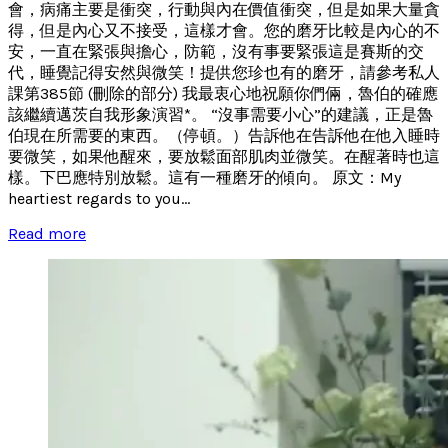
會，病痛主要是衝突，行動與內在價值衝突，但是如果大量貪
得，但是內心又不接受，這樣才會。您的磨牙比較是內心的不
安，一直在緊張與擔心，防範，沒有事要緊張這是賽斯的交
代，睡覺記得安然與微笑！提供您珍也有的磨牙，請參考私人
課第385節 (刪除的部分) 我最衷心地祝願你們倆，魯伯的確應
該繼續邁茨自我形象演習*。 “沒事需要小心”的建議，正是魯
伯現在所需要的東西。（停頓。）告訴他在告訴他在他入睡時
要微笑，如果他醒來，要放鬆面部肌肉並微笑。在醒著時也這
樣。下巴應特別放鬆。這有一種磨牙的傾向。 原文：My
heartiest regards to you...
Read more