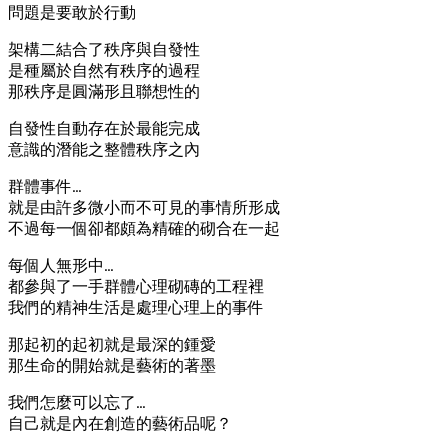
問題是要敢於行動
架構二結合了秩序與自發性
是種屬於自然有秩序的過程
那秩序是圓滿形且聯想性的
自發性自動存在於最能完成
意識的潛能之整體秩序之內
群體事件…
就是由許多微小而不可見的事情所形成
不過每一個卻都頗為精確的砌合在一起
每個人無形中…
都參與了一手群體心理砌磚的工程裡
我們的精神生活是處理心理上的事件
那起初的起初就是最深的鍾愛
那生命的開始就是藝術的著墨
我們怎麼可以忘了…
自己就是內在創造的藝術品呢？