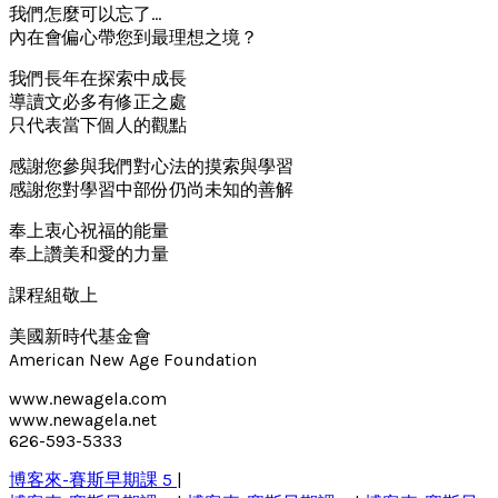
我們怎麼可以忘了…
內在會偏心帶您到最理想之境？
我們長年在探索中成長
導讀文必多有修正之處
只代表當下個人的觀點
感謝您參與我們對心法的摸索與學習
感謝您對學習中部份仍尚未知的善解
奉上衷心祝福的能量
奉上讚美和愛的力量
課程組敬上
美國新時代基金會
American New Age Foundation
www.newagela.com
www.newagela.net
626-593-5333
博客來-賽斯早期課 5
|