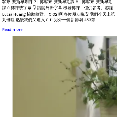
客來-賽斯早期課 7 | 博客來-賽斯早期課 8 | 博客來-賽斯早期
課 9 轉譯或字幕 👇 請開外掛字幕 機器轉譯，僅供參考。感謝
Lucia Huang 協助校對。 0:02 啊 各位朋友晚安 我們今天上第
九冊喔 然後我們又進入 0:11 另外一個新節啊 453節...
Read more