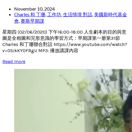
November 10, 2024
Charles 和 丁珊
,
工作坊
,
生活情境 對話
,
美國新時代基金
會
,
賽斯早期課
星期四 (02/06/2020) 下午16:00-18:00 人生劇本的目的與意
圖是全相圖和完形意識的學習方式：早期課第一册第31節
Charles 和丁珊聯合對話 https://www.youtube.com/watch?
v=0SikKY0FRgU MP3: 播放講課內容
Read more