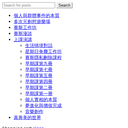
Search
Search
for:
個人與群體事件的本質
多次元創想遊樂場
賽斯工作坊
賽斯漫談
上課演講
生活情境對話
星期日免費工作坊
賽斯隱私刪除課程
早期課第九冊
早期課第七冊
早期課第五冊
早期課第四冊
早期課第二冊
早期課第一册
個人實相的本質
夢進化與價值完成
音樂創作
真善美的世界