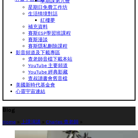
早期課第九冊
星期日免費工作坊
生活情境對話
紅樓夢
補充資料
賽斯ESP學習班課程
賽斯漫談
賽斯隱私刪除課程
影音頻道及下載專區
查老師音檔下載本站
YouTube 主要頻道
YouTube 經典影藏
查叔讀書會舊音檔
美國新時代基金會
心靈宇宙連結
Blog
Home
»
上課演講
»
Charles 查老師
»