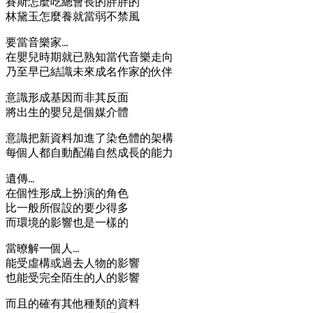
賽斯怎麼吃總會長的胖胖的
林黛玉怎麼養就當弱不禁風
要當音樂家…
在嬰兒時期就已熟知當代音樂走向
乃至早已結識未來成名作家的伙伴
意識形成基因而非其反面
將出生的嬰兒是個媒介體
意識把新資料加進了染色體的架構
每個人都自動配備自然成長的能力
遺傳…
在個性形成上扮演的角色
比一般所假設的要少得多
而環境的影響也是一樣的
當暸解一個人…
能受虛構或過去人物的影響
也能受完全陌生的人的影響
而且的確有其他種類的資料