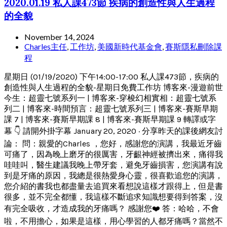
2020.01.19 私人課473節 疾病的創造性與人生過程
的全貌
November 14, 2024
Charles主任
,
工作坊
,
美國新時代基金會
,
賽斯隱私刪除課
程
星期日 (01/19/2020) 下午14:00-17:00 私人課473節，疾病的
創造性與人生過程的全貌-星期日免費工作坊 博客來-漫遊前世
今生：超靈七號系列一 | 博客來-穿梭幻相實相：超靈七號系
列二 | 博客來-時間預言：超靈七號系列三 | 博客來-賽斯早期
課 7 | 博客來-賽斯早期課 8 | 博客來-賽斯早期課 9 轉譯或字
幕 👇 請開外掛字幕 January 20, 2020 · 分享昨天的課後網友討
論： 問：親愛的Charles ，您好，感謝您的演講，我最近牙齒
可痛了，因為晚上磨牙的很厲害，牙齦神經被擠出來，痛得我
哇哇叫，醫生建議我晚上帶牙套，避免牙齒損害，您演講有說
到是牙痛的原因，我總是很熱愛身心靈，很喜歡追您的演講，
您介紹的書我也都盡量去追買來看想說這樣才跟得上，但是書
很多，並不完全都懂，我這樣不斷追求知識想要得到答案，沒
有完全吸收，才造成我的牙痛嗎？ 感謝您❤️ 答：哈哈，不會
啦，不用擔心，如果是這樣，用心學習的人都牙痛嗎？當然不