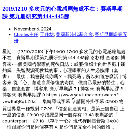
2019.12.10 多次元的心電感應無處不在：賽斯早期
課 第九册研究第444-445節
November 6, 2024
Charles主任
,
工作坊
,
美國新時代基金會
,
賽斯早期課第五
册
星期二 (12/10/2019) 下午14:00-17:00 多次元的心電感應無處
不在：賽斯早期課第九册研究第444-445節 洛杉磯 查老師 博
客來-一個美國哲學家的死後日誌：威廉‧詹姆士的世界觀 | 鍾
灼輝：失智與瀕死教我的事，心理學家的人生必修課（套
書）：最後，我會變成你嗎？＋我死過，所以知道怎麼活 | 博
客來-從「心」創造自我修復的奇蹟：做自己最好的醫生，心
藥、自癒套書 | 博客來-賽斯早期課 7 | 博客來-賽斯早期課 8 |
博客來-賽斯早期課 9 https://www.youtube.com/watch?
v=wRaQBqUZfkc 上集轉譯或字幕 👇 請開外掛字幕 02:00 物
質世界是一種投射 07:29 「信念創造實相」是第三個自己 上
一層的信念 09:30 珍跟羅是同一個存有 13:43 賽斯談的「
counterpart」 27:18 《存乎一心》現代禪師雷普斯 34:03
「珍跟羅你們是同個存有 可是你們是完全不同的個體 ...