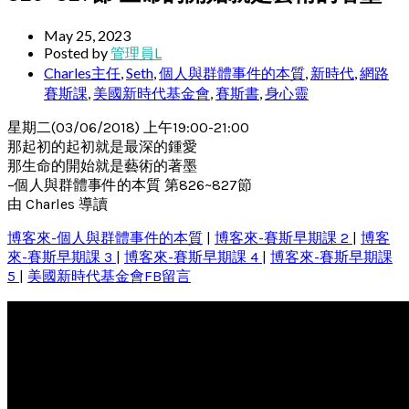
May 25, 2023
Posted by
管理員L
Charles主任
,
Seth
,
個人與群體事件的本質
,
新時代
,
網路
賽斯課
,
美國新時代基金會
,
賽斯書
,
身心靈
星期二(03/06/2018) 上午19:00-21:00
那起初的起初就是最深的鍾愛
那生命的開始就是藝術的著墨
–個人與群體事件的本質 第826~827節
由 Charles 導讀
博客來-個人與群體事件的本質
|
博客來-賽斯早期課 2
|
博客
來-賽斯早期課 3
|
博客來-賽斯早期課 4
|
博客來-賽斯早期課
5
|
美國新時代基金會FB留言