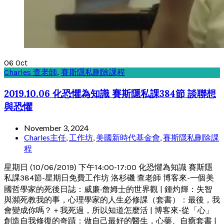
06
Oct
Charles 查老師
,
賽斯隱私刪除課程
2019.10.06 化恐懼為知識 賽斯隱私課384節 談聯想
與恐懼
November 3, 2024
Charles主任
,
工作坊
,
美國新時代基金會
,
賽斯隱私刪除課
程
星期日 (10/06/2019) 下午14:00-17:00 化恐懼為知識 賽斯隱
私課384節-星期日免費工作坊 洛杉磯 查老師 博客來-一個美
國哲學家的死後日誌：威廉‧詹姆士的世界觀 | 鍾灼輝：失智
與瀕死教我的事，心理學家的人生必修課（套書）：最後，我
會變成你嗎？＋我死過，所以知道怎麼活 | 博客來-從「心」
創造自我修復的奇蹟：做自己最好的醫生，心藥、自癒套書 |