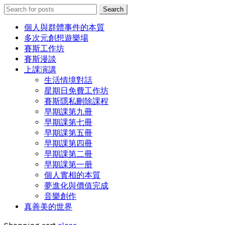
Search
Search
for:
個人與群體事件的本質
多次元創想遊樂場
賽斯工作坊
賽斯漫談
上課演講
生活情境對話
星期日免費工作坊
賽斯隱私刪除課程
早期課第九冊
早期課第七冊
早期課第五冊
早期課第四冊
早期課第二冊
早期課第一册
個人實相的本質
夢進化與價值完成
音樂創作
真善美的世界