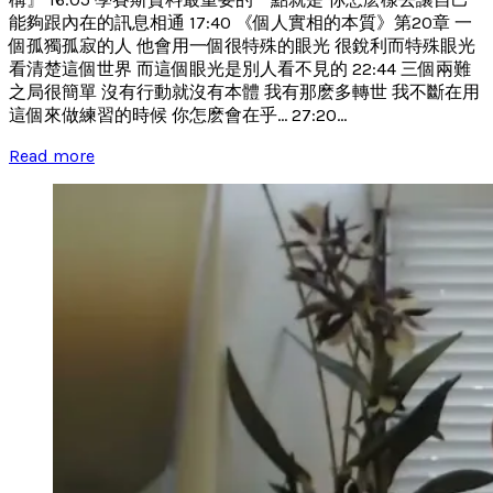
能夠跟內在的訊息相通 17:40 《個人實相的本質》第20章 一
個孤獨孤寂的人 他會用一個很特殊的眼光 很銳利而特殊眼光
看清楚這個世界 而這個眼光是別人看不見的 22:44 三個兩難
之局很簡單 沒有行動就沒有本體 我有那麽多轉世 我不斷在用
這個來做練習的時候 你怎麽會在乎... 27:20...
Read more