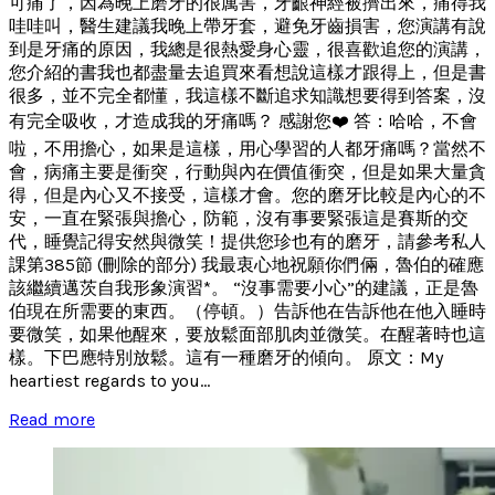
可痛了，因為晚上磨牙的很厲害，牙齦神經被擠出來，痛得我
哇哇叫，醫生建議我晚上帶牙套，避免牙齒損害，您演講有說
到是牙痛的原因，我總是很熱愛身心靈，很喜歡追您的演講，
您介紹的書我也都盡量去追買來看想說這樣才跟得上，但是書
很多，並不完全都懂，我這樣不斷追求知識想要得到答案，沒
有完全吸收，才造成我的牙痛嗎？ 感謝您❤️ 答：哈哈，不會
啦，不用擔心，如果是這樣，用心學習的人都牙痛嗎？當然不
會，病痛主要是衝突，行動與內在價值衝突，但是如果大量貪
得，但是內心又不接受，這樣才會。您的磨牙比較是內心的不
安，一直在緊張與擔心，防範，沒有事要緊張這是賽斯的交
代，睡覺記得安然與微笑！提供您珍也有的磨牙，請參考私人
課第385節 (刪除的部分) 我最衷心地祝願你們倆，魯伯的確應
該繼續邁茨自我形象演習*。 “沒事需要小心”的建議，正是魯
伯現在所需要的東西。（停頓。）告訴他在告訴他在他入睡時
要微笑，如果他醒來，要放鬆面部肌肉並微笑。在醒著時也這
樣。下巴應特別放鬆。這有一種磨牙的傾向。 原文：My
heartiest regards to you...
Read more