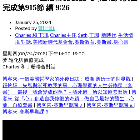
完成第915節 續 9:26
January 25, 2024
Posted by
管理員L
Charles 和 丁珊
,
Charles主任
,
Seth
,
丁珊
,
新時代
,
生活情
境 對話
,
美國新時代基金會
,
賽斯教育
,
賽斯書
,
身心靈
星期四(09/24/2015) 下午14:00-16:00
夢,進化與價值完成
Charles 和丁珊聯合對話
博客來-一個美國哲學家的死後日誌：威廉‧詹姆士的世界觀
|
鍾灼輝：失智與瀕死教我的事，心理學家的人生必修課（套
書）：最後，我會變成你嗎？＋我死過，所以知道怎麼活
|
博
客來-從「心」創造自我修復的奇蹟：做自己最好的醫生，心
藥、自癒套書
|
博客來-賽斯早期課 7
|
博客來-賽斯早期課 8
|
博客來-賽斯早期課 9