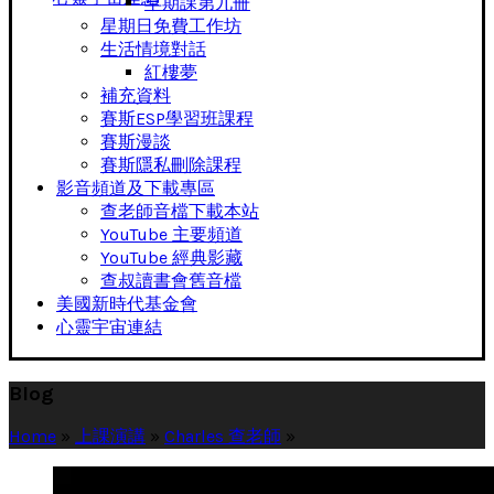
早期課第九冊
星期日免費工作坊
生活情境對話
紅樓夢
補充資料
賽斯ESP學習班課程
賽斯漫談
賽斯隱私刪除課程
影音頻道及下載專區
查老師音檔下載本站
YouTube 主要頻道
YouTube 經典影藏
查叔讀書會舊音檔
美國新時代基金會
心靈宇宙連結
Blog
Home
»
上課演講
»
Charles 查老師
»