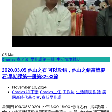
05
Mar
Charles 查老師
,
早期課第一册
,
生活情境對話
2020.03.05 他山之石 可以攻錯，他山之錯當墊腳
石:早期課第一册第32-33節
November 10, 2024
Charles 和 丁珊
,
Charles主任
,
工作坊
,
生活情境 對話
,
美
國新時代基金會
,
賽斯早期課
星期四 (03/05/2020) 下午16:00-18:00 他山之石 可以攻錯，
他山之錯當墊腳石:早期課第一册第32-33節 Charles 和丁珊聯