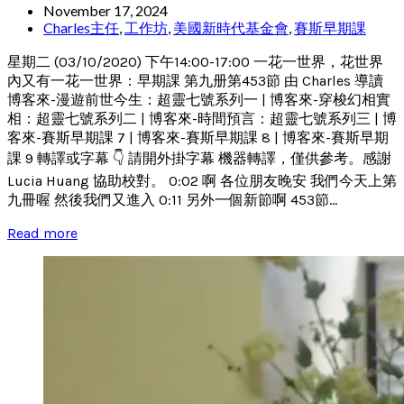
November 17, 2024
Charles主任
,
工作坊
,
美國新時代基金會
,
賽斯早期課
星期二 (03/10/2020) 下午14:00-17:00 一花一世界，花世界
內又有一花一世界：早期課 第九册第453節 由 Charles 導讀
博客來-漫遊前世今生：超靈七號系列一 | 博客來-穿梭幻相實
相：超靈七號系列二 | 博客來-時間預言：超靈七號系列三 | 博
客來-賽斯早期課 7 | 博客來-賽斯早期課 8 | 博客來-賽斯早期
課 9 轉譯或字幕 👇 請開外掛字幕 機器轉譯，僅供參考。感謝
Lucia Huang 協助校對。 0:02 啊 各位朋友晚安 我們今天上第
九冊喔 然後我們又進入 0:11 另外一個新節啊 453節...
Read more