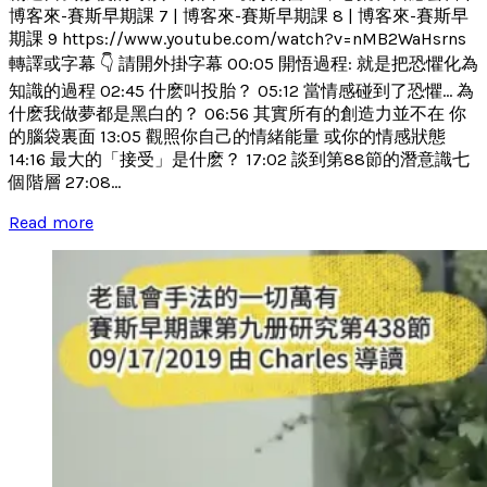
博客來-賽斯早期課 7 | 博客來-賽斯早期課 8 | 博客來-賽斯早
期課 9 https://www.youtube.com/watch?v=nMB2WaHsrns
轉譯或字幕 👇 請開外掛字幕 00:05 開悟過程: 就是把恐懼化為
知識的過程 02:45 什麽叫投胎？ 05:12 當情感碰到了恐懼... 為
什麽我做夢都是黑白的？ 06:56 其實所有的創造力並不在 你
的腦袋裏面 13:05 觀照你自己的情緒能量 或你的情感狀態
14:16 最大的「接受」是什麽？ 17:02 談到第88節的潛意識七
個階層 27:08...
Read more