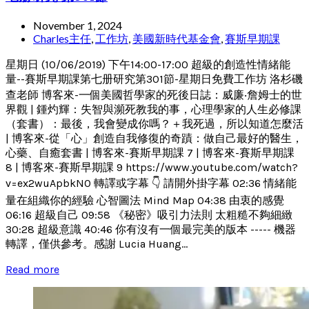
November 1, 2024
Charles主任
,
工作坊
,
美國新時代基金會
,
賽斯早期課
星期日 (10/06/2019) 下午14:00-17:00 超級的創造性情緒能
量--賽斯早期課第七册研究第301節-星期日免費工作坊 洛杉磯
查老師 博客來-一個美國哲學家的死後日誌：威廉‧詹姆士的世
界觀 | 鍾灼輝：失智與瀕死教我的事，心理學家的人生必修課
（套書）：最後，我會變成你嗎？＋我死過，所以知道怎麼活
| 博客來-從「心」創造自我修復的奇蹟：做自己最好的醫生，
心藥、自癒套書 | 博客來-賽斯早期課 7 | 博客來-賽斯早期課
8 | 博客來-賽斯早期課 9 https://www.youtube.com/watch?
v=ex2wuApbkN0 轉譯或字幕 👇 請開外掛字幕 02:36 情緒能
量在組織你的經驗 心智圖法 Mind Map 04:38 由衷的感覺
06:16 超級自己 09:58 《秘密》吸引力法則 太粗糙不夠細緻
30:28 超級意識 40:46 你有沒有一個最完美的版本 ----- 機器
轉譯，僅供參考。感謝 Lucia Huang...
Read more