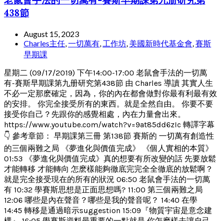
老鼠會手法的一切萬有-賽斯早期課第九册研究第
438節
August 15, 2023
Charles主任
,
一切萬有
,
工作坊
,
美國新時代基金會
,
賽斯
早期課
星期二 (09/17/2019) 下午14:00-17:00 老鼠會手法的一切萬
有-賽斯早期課第九册研究第438節 由 Charles 導讀 其實人生
不必一定那麽確定，因為，你的內在都會做對你最有利最有效
的安排。 你完全接受所有的東西。就是全然自由。 你要不要
接受你自己？先跟你的感覺相處，內在力量會出來。
https://www.youtube.com/watch?v=9at85dd6zIc 轉譯字幕
👇 參考章節： 早期課第三冊 第138節 賽斯的 一切萬有創造性
的三個兩難之局 《夢進化與價值完成》 《個人實相的本質》
01:53 《夢進化與價值完成》真的想要有所改變的話 先要放鬆
才能轉移 才能轉向 怎麽樣能夠徹底完完全全徹底的放鬆啊？
就是完全接受現在的所有的狀況 06:50 老鼠會手法的一切萬
有 10:32 學賽斯思想是正面思想嗎? 11:00 第三個兩難之局
12:06 哪些是內在聲音？哪些是我的聲音呢？ 14:40 在學
14:45 轉移是通過暗示suggestion 15:09『物質宇宙是意念建
構』 16:05 學賽斯資料最重要的一點就是 你怎麽樣去讓自己