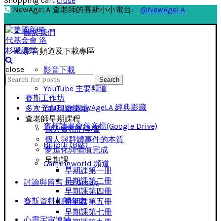
Shopping cart
close
NewAgeLA 查老師的賽斯小小電台:
@NewAgeLA
關於我們
影音頻道及下載專區
close
影音下載
Search
Search
for:
YouTube 主要頻道
賽斯工作坊
YouTube NewAgeLA 經典影藏
多次元創想遊樂場
查老師早期課程
查叔讀書會舊音檔(Google Drive)
個人實相的本質
個人與群體事件的本質
Bilibili (B站)
夢進化與價值完成
早期課
Ganjingworld 頻道
早期課第一册
早期課第二冊
討論與留言 FB Group
早期課第四冊
賽斯資料相關年表
早期課第五冊
早期課第七冊
心靈宇宙連結