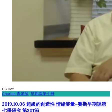
06
Oct
Charles 查老師
,
早期課第七冊
2019.10.06 超級的創造性 情緒能量–賽斯早期課第
七册研究 第301節