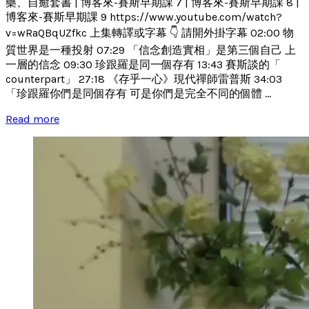
藥、自癒套書 | 博客來-賽斯早期課 7 | 博客來-賽斯早期課 8 |
博客來-賽斯早期課 9 https://www.youtube.com/watch?
v=wRaQBqUZfkc 上集轉譯或字幕 👇 請開外掛字幕 02:00 物
質世界是一種投射 07:29 「信念創造實相」是第三個自己 上
一層的信念 09:30 珍跟羅是同一個存有 13:43 賽斯談的「
counterpart」 27:18 《存乎一心》現代禪師雷普斯 34:03
「珍跟羅你們是同個存有 可是你們是完全不同的個體 ...
Read more