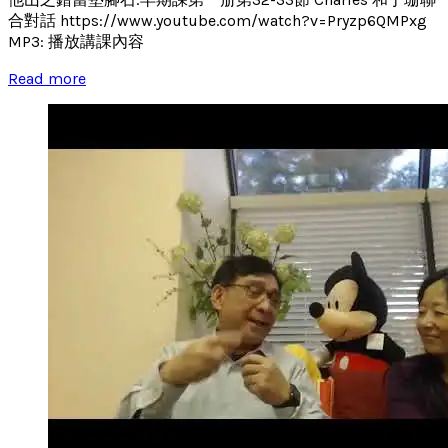
合對話 https://www.youtube.com/watch?v=Pryzp6QMPxg
MP3: 播放講課內容
Read more