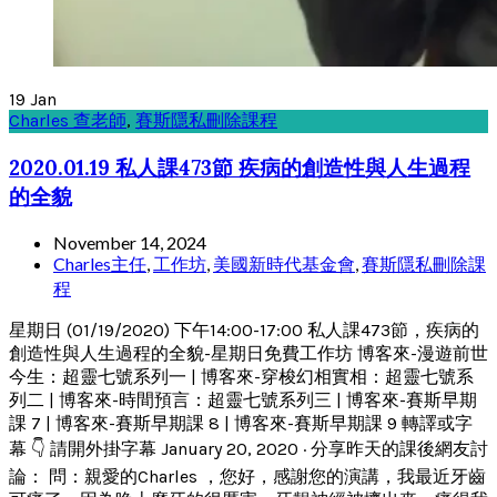
19
Jan
Charles 查老師
,
賽斯隱私刪除課程
2020.01.19 私人課473節 疾病的創造性與人生過程
的全貌
November 14, 2024
Charles主任
,
工作坊
,
美國新時代基金會
,
賽斯隱私刪除課
程
星期日 (01/19/2020) 下午14:00-17:00 私人課473節，疾病的
創造性與人生過程的全貌-星期日免費工作坊 博客來-漫遊前世
今生：超靈七號系列一 | 博客來-穿梭幻相實相：超靈七號系
列二 | 博客來-時間預言：超靈七號系列三 | 博客來-賽斯早期
課 7 | 博客來-賽斯早期課 8 | 博客來-賽斯早期課 9 轉譯或字
幕 👇 請開外掛字幕 January 20, 2020 · 分享昨天的課後網友討
論： 問：親愛的Charles ，您好，感謝您的演講，我最近牙齒