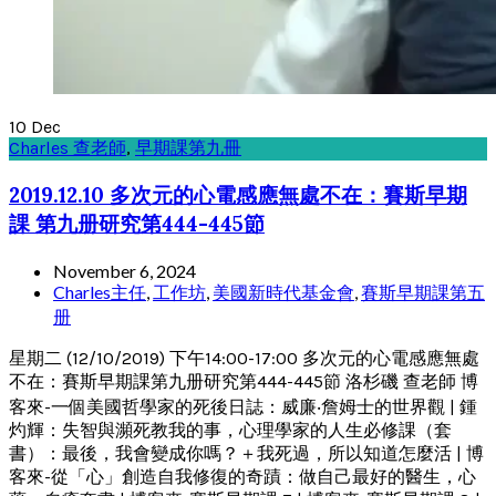
10
Dec
Charles 查老師
,
早期課第九冊
2019.12.10 多次元的心電感應無處不在：賽斯早期
課 第九册研究第444-445節
November 6, 2024
Charles主任
,
工作坊
,
美國新時代基金會
,
賽斯早期課第五
册
星期二 (12/10/2019) 下午14:00-17:00 多次元的心電感應無處
不在：賽斯早期課第九册研究第444-445節 洛杉磯 查老師 博
客來-一個美國哲學家的死後日誌：威廉‧詹姆士的世界觀 | 鍾
灼輝：失智與瀕死教我的事，心理學家的人生必修課（套
書）：最後，我會變成你嗎？＋我死過，所以知道怎麼活 | 博
客來-從「心」創造自我修復的奇蹟：做自己最好的醫生，心