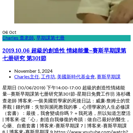
06
Oct
Charles 查老師
,
早期課第七冊
2019.10.06 超級的創造性 情緒能量–賽斯早期課第
七册研究 第301節
November 1, 2024
Charles主任
,
工作坊
,
美國新時代基金會
,
賽斯早期課
星期日 (10/06/2019) 下午14:00-17:00 超級的創造性情緒能
量--賽斯早期課第七册研究第301節-星期日免費工作坊 洛杉磯
查老師 博客來-一個美國哲學家的死後日誌：威廉‧詹姆士的世
界觀 | 鍾灼輝：失智與瀕死教我的事，心理學家的人生必修課
（套書）：最後，我會變成你嗎？＋我死過，所以知道怎麼活
| 博客來-從「心」創造自我修復的奇蹟：做自己最好的醫生，
心藥、自癒套書 | 博客來-賽斯早期課 7 | 博客來-賽斯早期課
8 | 博客來-賽斯早期課 9 https://www.youtube.com/watch?