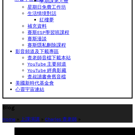
早期課第九冊
星期日免費工作坊
生活情境對話
紅樓夢
補充資料
賽斯ESP學習班課程
賽斯漫談
賽斯隱私刪除課程
影音頻道及下載專區
查老師音檔下載本站
YouTube 主要頻道
YouTube 經典影藏
查叔讀書會舊音檔
美國新時代基金會
心靈宇宙連結
Blog
Home
»
上課演講
»
Charles 查老師
»