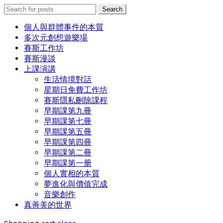
Search
Search
for:
個人與群體事件的本質
多次元創想遊樂場
賽斯工作坊
賽斯漫談
上課演講
生活情境對話
星期日免費工作坊
賽斯隱私刪除課程
早期課第九冊
早期課第七冊
早期課第五冊
早期課第四冊
早期課第二冊
早期課第一册
個人實相的本質
夢進化與價值完成
音樂創作
真善美的世界