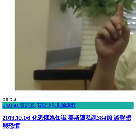
06
Oct
Charles 查老師
,
賽斯隱私刪除課程
2019.10.06 化恐懼為知識 賽斯隱私課384節 談聯想
與恐懼