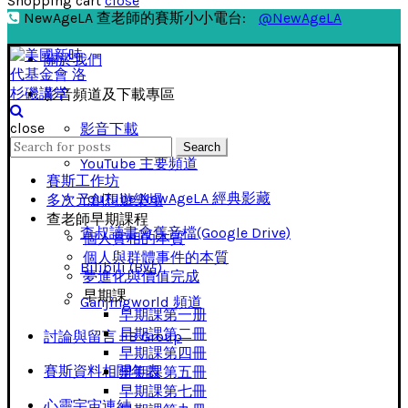
Shopping cart
close
NewAgeLA 查老師的賽斯小小電台:
@NewAgeLA
關於我們
影音頻道及下載專區
close
影音下載
Search
Search
for:
YouTube 主要頻道
賽斯工作坊
YouTube NewAgeLA 經典影藏
多次元創想遊樂場
查老師早期課程
查叔讀書會舊音檔(Google Drive)
個人實相的本質
個人與群體事件的本質
Bilibili (B站)
夢進化與價值完成
早期課
Ganjingworld 頻道
早期課第一册
早期課第二冊
討論與留言 FB Group
早期課第四冊
賽斯資料相關年表
早期課第五冊
早期課第七冊
心靈宇宙連結