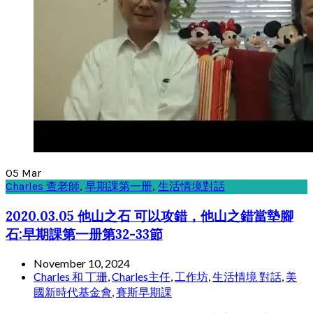
05
Mar
Charles 查老師
,
早期課第一册
,
生活情境對話
2020.03.05 他山之石 可以攻錯，他山之錯當墊腳
石:早期課第一册第32-33節
November 10, 2024
Charles 和 丁珊
,
Charles主任
,
工作坊
,
生活情境 對話
,
美
國新時代基金會
,
賽斯早期課