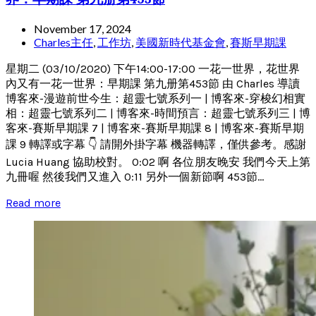
November 17, 2024
Charles主任
,
工作坊
,
美國新時代基金會
,
賽斯早期課
星期二 (03/10/2020) 下午14:00-17:00 一花一世界，花世界
內又有一花一世界：早期課 第九册第453節 由 Charles 導讀
博客來-漫遊前世今生：超靈七號系列一 | 博客來-穿梭幻相實
相：超靈七號系列二 | 博客來-時間預言：超靈七號系列三 | 博
客來-賽斯早期課 7 | 博客來-賽斯早期課 8 | 博客來-賽斯早期
課 9 轉譯或字幕 👇 請開外掛字幕 機器轉譯，僅供參考。感謝
Lucia Huang 協助校對。 0:02 啊 各位朋友晚安 我們今天上第
九冊喔 然後我們又進入 0:11 另外一個新節啊 453節...
Read more