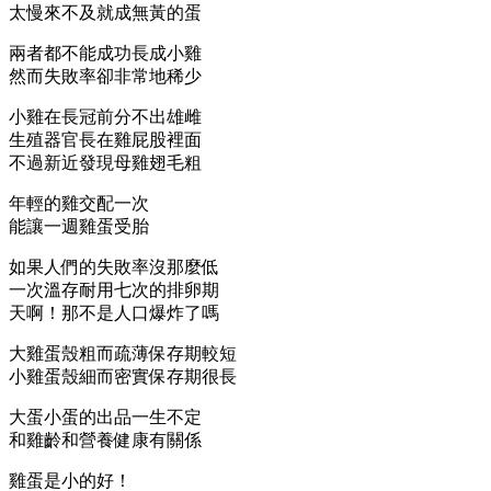
太慢來不及就成無黃的蛋
兩者都不能成功長成小雞
然而失敗率卻非常地稀少
小雞在長冠前分不出雄雌
生殖器官長在雞屁股裡面
不過新近發現母雞翅毛粗
年輕的雞交配一次
能讓一週雞蛋受胎
如果人們的失敗率沒那麼低
一次溫存耐用七次的排卵期
天啊！那不是人口爆炸了嗎
大雞蛋殼粗而疏薄保存期較短
小雞蛋殼細而密實保存期很長
大蛋小蛋的出品一生不定
和雞齡和營養健康有關係
雞蛋是小的好！