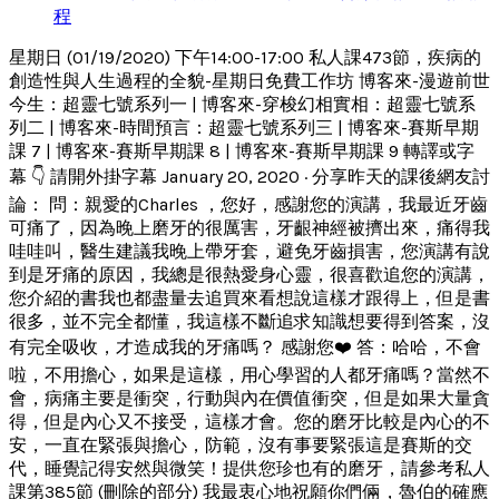
程
星期日 (01/19/2020) 下午14:00-17:00 私人課473節，疾病的
創造性與人生過程的全貌-星期日免費工作坊 博客來-漫遊前世
今生：超靈七號系列一 | 博客來-穿梭幻相實相：超靈七號系
列二 | 博客來-時間預言：超靈七號系列三 | 博客來-賽斯早期
課 7 | 博客來-賽斯早期課 8 | 博客來-賽斯早期課 9 轉譯或字
幕 👇 請開外掛字幕 January 20, 2020 · 分享昨天的課後網友討
論： 問：親愛的Charles ，您好，感謝您的演講，我最近牙齒
可痛了，因為晚上磨牙的很厲害，牙齦神經被擠出來，痛得我
哇哇叫，醫生建議我晚上帶牙套，避免牙齒損害，您演講有說
到是牙痛的原因，我總是很熱愛身心靈，很喜歡追您的演講，
您介紹的書我也都盡量去追買來看想說這樣才跟得上，但是書
很多，並不完全都懂，我這樣不斷追求知識想要得到答案，沒
有完全吸收，才造成我的牙痛嗎？ 感謝您❤️ 答：哈哈，不會
啦，不用擔心，如果是這樣，用心學習的人都牙痛嗎？當然不
會，病痛主要是衝突，行動與內在價值衝突，但是如果大量貪
得，但是內心又不接受，這樣才會。您的磨牙比較是內心的不
安，一直在緊張與擔心，防範，沒有事要緊張這是賽斯的交
代，睡覺記得安然與微笑！提供您珍也有的磨牙，請參考私人
課第385節 (刪除的部分) 我最衷心地祝願你們倆，魯伯的確應