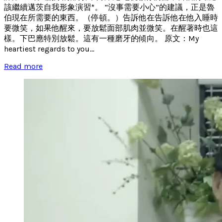
該繼續邁茨自我形象演習*。 “沒事需要小心”的建議，正是魯
伯現在所需要的東西。（停頓。）告訴他在告訴他在他入睡時
要微笑，如果他醒來，要放鬆面部肌肉並微笑。在醒著時也這
樣。下巴應特別放鬆。這有一種磨牙的傾向。 原文：My
heartiest regards to you...
Read more