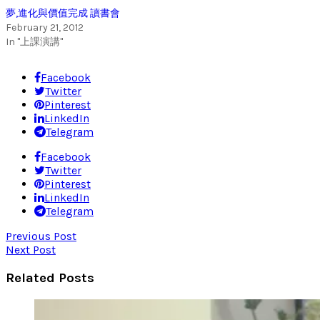
夢,進化與價值完成 讀書會
February 21, 2012
In "上課演講"
Facebook
Twitter
Pinterest
LinkedIn
Telegram
Facebook
Twitter
Pinterest
LinkedIn
Telegram
Previous Post
Next Post
Related Posts