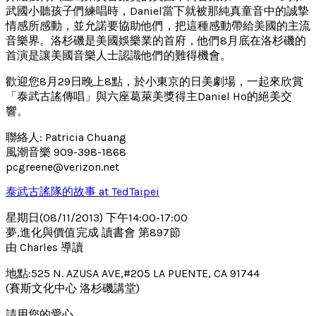
武國小聽孩子們練唱時，Daniel當下就被那純真童音中的誠摯
情感所感動，並允諾要協助他們，把這種感動帶給美國的主流
音樂界。洛杉磯是美國娛樂業的首府，他們8月底在洛杉磯的
首演是讓美國音樂人士認識他們的難得機會。
歡迎您8月29日晚上8點，於小東京的日美劇場，一起來欣賞
「泰武古謠傳唱」與六座葛萊美獎得主Daniel Ho的絕美交
響。
聯絡人: Patricia Chuang
風潮音樂 909-398-1868
pcgreene@verizon.net
泰武古謠隊的故事 at TedTaipei
星期日(08/11/2013) 下午14:00-17:00
夢,進化與價值完成 讀書會 第897節
由 Charles 導讀
地點:525 N. AZUSA AVE,#205 LA PUENTE, CA 91744
(賽斯文化中心 洛杉磯講堂)
請用您的愛心