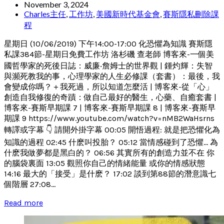
November 3, 2024
Charles主任
,
工作坊
,
美國新時代基金會
,
賽斯隱私刪除課
程
星期日 (10/06/2019) 下午14:00-17:00 化恐懼為知識 賽斯隱
私課384節-星期日免費工作坊 洛杉磯 查老師 博客來-一個美
國哲學家的死後日誌：威廉‧詹姆士的世界觀 | 鍾灼輝：失智
與瀕死教我的事，心理學家的人生必修課（套書）：最後，我
會變成你嗎？＋我死過，所以知道怎麼活 | 博客來-從「心」
創造自我修復的奇蹟：做自己最好的醫生，心藥、自癒套書 |
博客來-賽斯早期課 7 | 博客來-賽斯早期課 8 | 博客來-賽斯早
期課 9 https://www.youtube.com/watch?v=nMB2WaHsrns
轉譯或字幕 👇 請開外掛字幕 00:05 開悟過程: 就是把恐懼化為
知識的過程 02:45 什麽叫投胎？ 05:12 當情感碰到了恐懼... 為
什麽我做夢都是黑白的？ 06:56 其實所有的創造力並不在 你
的腦袋裏面 13:05 觀照你自己的情緒能量 或你的情感狀態
14:16 最大的「接受」是什麽？ 17:02 談到第88節的潛意識七
個階層 27:08...
Read more