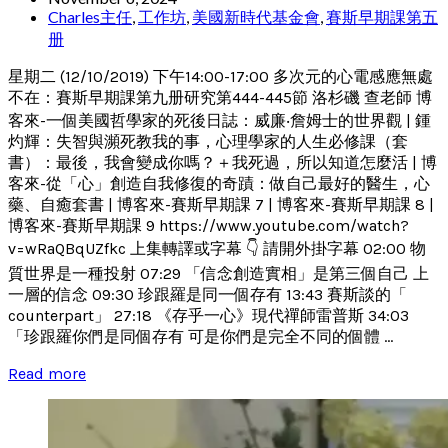
Charles主任
,
工作坊
,
美國新時代基金會
,
賽斯早期課第五
册
星期二 (12/10/2019) 下午14:00-17:00 多次元的心電感應無處
不在：賽斯早期課第九册研究第444-445節 洛杉磯 查老師 博
客來-一個美國哲學家的死後日誌：威廉‧詹姆士的世界觀 | 鍾
灼輝：失智與瀕死教我的事，心理學家的人生必修課（套
書）：最後，我會變成你嗎？＋我死過，所以知道怎麼活 | 博
客來-從「心」創造自我修復的奇蹟：做自己最好的醫生，心
藥、自癒套書 | 博客來-賽斯早期課 7 | 博客來-賽斯早期課 8 |
博客來-賽斯早期課 9 https://www.youtube.com/watch?
v=wRaQBqUZfkc 上集轉譯或字幕 👇 請開外掛字幕 02:00 物
質世界是一種投射 07:29 「信念創造實相」是第三個自己 上
一層的信念 09:30 珍跟羅是同一個存有 13:43 賽斯談的「
counterpart」 27:18 《存乎一心》現代禪師雷普斯 34:03
「珍跟羅你們是同個存有 可是你們是完全不同的個體 ...
Read more