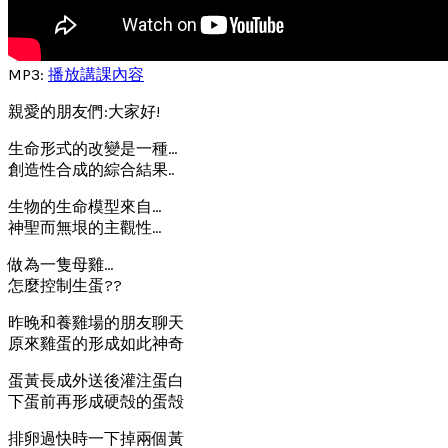
MP3:
播放講課內容
親愛的朋友們:大家好!
生命形式的改變是一種…
創造性合成的綜合結果..
生物的生命模型來自…
神聖而無垠的主觀性…
做為一隻母雞…
怎麼控制生蛋??
昨晚和養雞場的朋友聊天
原來雞蛋的形成如此神奇
蛋黃長成外送後灌注蛋白
下蛋前再形成硬殻的蛋殻
排卵過快時一下掉兩個黃