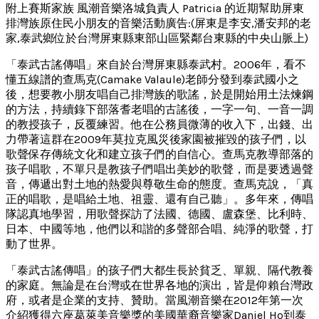
附上賽斯家族 風潮音樂洛城負責人 Patricia 的近期幫助屏東
排灣族原住民小朋友的音樂活動廣告:(屏東是李安,潘安邦的老
家,泰武鄉位於台灣屏東縣東部山區緊鄰台東縣的中央山脈上)
「泰武古謠傳唱」來自於台灣屏東縣泰武村。2006年，看不
懂五線譜的查馬克(Camake Valaule)老師分發到泰武國小之
後，想要教小朋友唱自己排灣族的歌謠，於是開始用土法煉鋼
的方法，持續錄下部落耆老唱的古謠後，一字一句、一音一調
的教授孩子，反覆練習。他在公務員微薄的收入下，出錢、出
力帶著這群在2009年莫拉克風災後家園被摧毀的孩子們，以
歌聲保存傳統文化和建立孩子們的自信心。查馬克教導部落的
孩子唱歌，不單只是教孩子們唱出美妙的歌聲，而是要透過聲
音，傳遞出對土地的熱愛與尊敬生命的態度。查馬克說，「真
正的唱歌，是唱給土地、祖靈、還有自己聽」。多年來，傳唱
隊認真地學習，用歌聲探訪了法國、德國、盧森堡、比利時、
日本、中國等地，他們以和諧的多聲部合唱、純淨的歌聲，打
動了世界。
「泰武古謠傳唱」的孩子們大都生長於貧乏、單親、隔代教養
的家庭。無論是在台灣或在世界各地的演出，皆是仰賴台灣政
府，或者是企業的支持、贊助。當風潮音樂在2012年第一次
介紹獲得六座葛萊美音樂獎的美國華裔音樂家Daniel Ho到泰