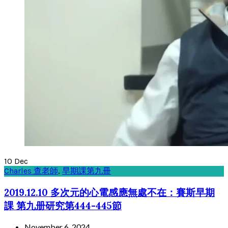
10
Dec
Charles 查老師
,
早期課第九冊
2019.12.10 多次元的心電感應無處不在：賽斯早期
課 第九册研究第444-445節
November 6, 2024