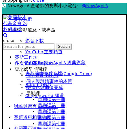
Shopping cart
close
NewAgeLA 查老師的賽斯小小電台:
@NewAgeLA
關於我們
影音頻道及下載專區
close
影音下載
Search
Search
for:
YouTube 主要頻道
賽斯工作坊
YouTube NewAgeLA 經典影藏
多次元創想遊樂場
查老師早期課程
查叔讀書會舊音檔(Google Drive)
個人實相的本質
個人與群體事件的本質
Bilibili (B站)
夢進化與價值完成
早期課
Ganjingworld 頻道
早期課第一册
早期課第二冊
討論與留言 FB Group
早期課第四冊
賽斯資料相關年表
早期課第五冊
早期課第七冊
心靈宇宙連結