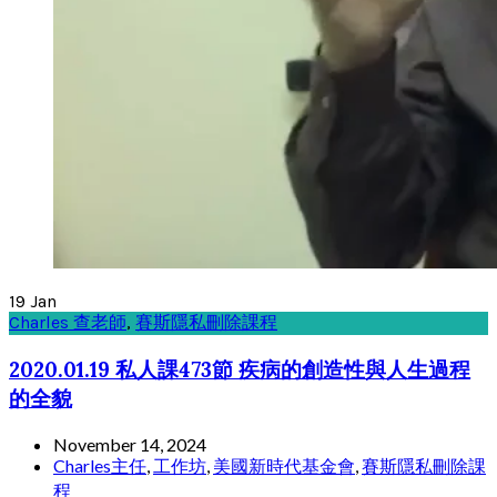
19
Jan
Charles 查老師
,
賽斯隱私刪除課程
2020.01.19 私人課473節 疾病的創造性與人生過程
的全貌
November 14, 2024
Charles主任
,
工作坊
,
美國新時代基金會
,
賽斯隱私刪除課
程