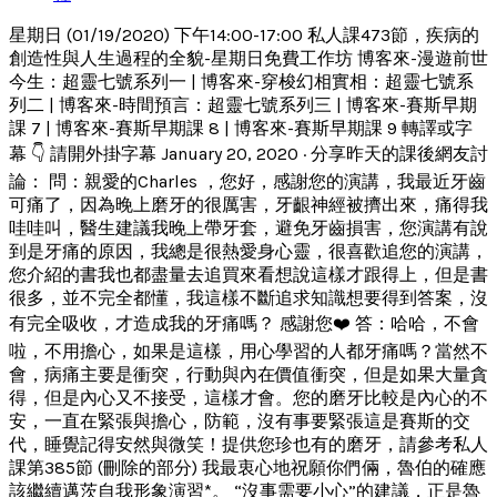
星期日 (01/19/2020) 下午14:00-17:00 私人課473節，疾病的
創造性與人生過程的全貌-星期日免費工作坊 博客來-漫遊前世
今生：超靈七號系列一 | 博客來-穿梭幻相實相：超靈七號系
列二 | 博客來-時間預言：超靈七號系列三 | 博客來-賽斯早期
課 7 | 博客來-賽斯早期課 8 | 博客來-賽斯早期課 9 轉譯或字
幕 👇 請開外掛字幕 January 20, 2020 · 分享昨天的課後網友討
論： 問：親愛的Charles ，您好，感謝您的演講，我最近牙齒
可痛了，因為晚上磨牙的很厲害，牙齦神經被擠出來，痛得我
哇哇叫，醫生建議我晚上帶牙套，避免牙齒損害，您演講有說
到是牙痛的原因，我總是很熱愛身心靈，很喜歡追您的演講，
您介紹的書我也都盡量去追買來看想說這樣才跟得上，但是書
很多，並不完全都懂，我這樣不斷追求知識想要得到答案，沒
有完全吸收，才造成我的牙痛嗎？ 感謝您❤️ 答：哈哈，不會
啦，不用擔心，如果是這樣，用心學習的人都牙痛嗎？當然不
會，病痛主要是衝突，行動與內在價值衝突，但是如果大量貪
得，但是內心又不接受，這樣才會。您的磨牙比較是內心的不
安，一直在緊張與擔心，防範，沒有事要緊張這是賽斯的交
代，睡覺記得安然與微笑！提供您珍也有的磨牙，請參考私人
課第385節 (刪除的部分) 我最衷心地祝願你們倆，魯伯的確應
該繼續邁茨自我形象演習*。 “沒事需要小心”的建議，正是魯