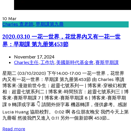
10
Mar
Charles 查老師
,
早期課第九冊
2020.03.10 一花一世界，花世界內又有一花一世
界：早期課 第九册第453節
November 17, 2024
Charles主任
,
工作坊
,
美國新時代基金會
,
賽斯早期課
星期二 (03/10/2020) 下午14:00-17:00 一花一世界，花世界
內又有一花一世界：早期課 第九册第453節 由 Charles 導讀
博客來-漫遊前世今生：超靈七號系列一 | 博客來-穿梭幻相實
相：超靈七號系列二 | 博客來-時間預言：超靈七號系列三 | 博
客來-賽斯早期課 7 | 博客來-賽斯早期課 8 | 博客來-賽斯早期
課 9 轉譯或字幕 👇 請開外掛字幕 機器轉譯，僅供參考。感謝
Lucia Huang 協助校對。 0:02 啊 各位朋友晚安 我們今天上第
九冊喔 然後我們又進入 0:11 另外一個新節啊 453節...
Read more