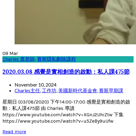
09
Mar
Charles 查老師
,
賽斯隱私刪除課程
2020.03.08 感覺是實相創造的啟動：私人課475節
November 10, 2024
Charles主任
,
工作坊
,
美國新時代基金會
,
賽斯早期課
星期日 (03/08/2020) 下午14:00-17:00 感覺是實相創造的啟
動：私人課475節 由 Charles 導讀
https://www.youtube.com/watch?v=XGnJ2UhiZtw 下集
https://www.youtube.com/watch?v=u5ZeBy9uUfw
Read more