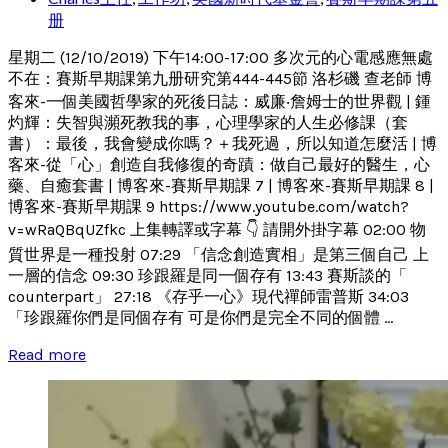
册
星期二 (12/10/2019) 下午14:00-17:00 多次元的心電感應無處
不在：賽斯早期課第九册研究第444-445節 洛杉磯 查老師 博
客來-一個美國哲學家的死後日誌：威廉‧詹姆士的世界觀 | 鍾
灼輝：失智與瀕死教我的事，心理學家的人生必修課（套
書）：最後，我會變成你嗎？＋我死過，所以知道怎麼活 | 博
客來-從「心」創造自我修復的奇蹟：做自己最好的醫生，心
藥、自癒套書 | 博客來-賽斯早期課 7 | 博客來-賽斯早期課 8 |
博客來-賽斯早期課 9 https://www.youtube.com/watch?
v=wRaQBqUZfkc 上集轉譯或字幕 👇 請開外掛字幕 02:00 物
質世界是一種投射 07:29 「信念創造實相」是第三個自己 上
一層的信念 09:30 珍跟羅是同一個存有 13:43 賽斯談的「
counterpart」 27:18 《存乎一心》現代禪師雷普斯 34:03
「珍跟羅你們是同個存有 可是你們是完全不同的個體 ...
Read more