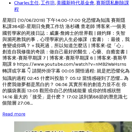
Charles主任
,
工作坊
,
美國新時代基金會
,
賽斯隱私刪除課
程
星期日 (10/06/2019) 下午14:00-17:00 化恐懼為知識 賽斯隱
私課384節-星期日免費工作坊 洛杉磯 查老師 博客來-一個美
國哲學家的死後日誌：威廉‧詹姆士的世界觀 | 鍾灼輝：失智
與瀕死教我的事，心理學家的人生必修課（套書）：最後，我
會變成你嗎？＋我死過，所以知道怎麼活 | 博客來-從「心」
創造自我修復的奇蹟：做自己最好的醫生，心藥、自癒套書 |
博客來-賽斯早期課 7 | 博客來-賽斯早期課 8 | 博客來-賽斯早
期課 9 https://www.youtube.com/watch?v=nMB2WaHsrns
轉譯或字幕 👇 請開外掛字幕 00:05 開悟過程: 就是把恐懼化為
知識的過程 02:45 什麽叫投胎？ 05:12 當情感碰到了恐懼... 為
什麽我做夢都是黑白的？ 06:56 其實所有的創造力並不在 你
的腦袋裏面 13:05 觀照你自己的情緒能量 或你的情感狀態
14:16 最大的「接受」是什麽？ 17:02 談到第88節的潛意識七
個階層 27:08...
Read more