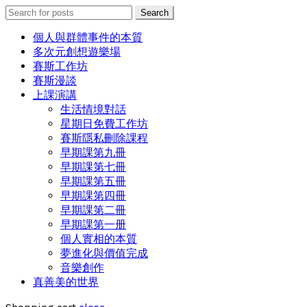
Search
Search
for:
個人與群體事件的本質
多次元創想遊樂場
賽斯工作坊
賽斯漫談
上課演講
生活情境對話
星期日免費工作坊
賽斯隱私刪除課程
早期課第九冊
早期課第七冊
早期課第五冊
早期課第四冊
早期課第二冊
早期課第一册
個人實相的本質
夢進化與價值完成
音樂創作
真善美的世界