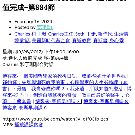
值完成–第884節
February 16, 2024
Posted by
管理員L
Charles 和 丁珊
,
Charles主任
,
Seth
,
丁珊
,
新時代
,
生活情
境 對話
,
美國新時代基金會
,
賽斯教育
,
賽斯書
,
身心靈
星期四(9/28/2017) 下午14:00-16:00
夢,進化與價值完成 序-第884節
Charles 和丁珊聯合對話
博客來-一個美國哲學家的死後日誌：威廉‧詹姆士的世界觀
|
鍾灼輝：失智與瀕死教我的事，心理學家的人生必修課（套
書）：最後，我會變成你嗎？＋我死過，所以知道怎麼活
|
博
客來-從「心」創造自我修復的奇蹟：做自己最好的醫生，心
藥、自癒套書
|
博客來-賽斯早期課 7
|
博客來-賽斯早期課 8
|
博客來-賽斯早期課 9
https://www.youtube.com/watch?v=dIf03ib1zcs
MP3:
播放講課內容