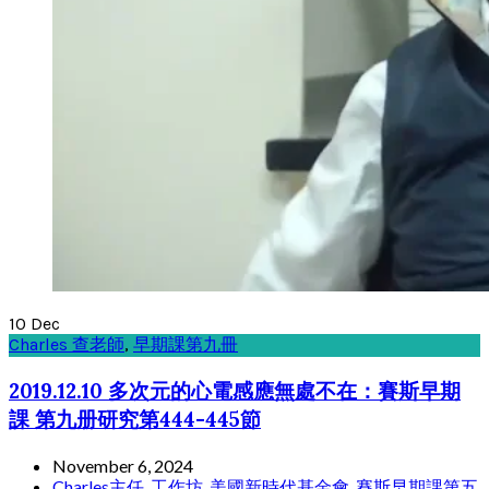
10
Dec
Charles 查老師
,
早期課第九冊
2019.12.10 多次元的心電感應無處不在：賽斯早期
課 第九册研究第444-445節
November 6, 2024
Charles主任
,
工作坊
,
美國新時代基金會
,
賽斯早期課第五