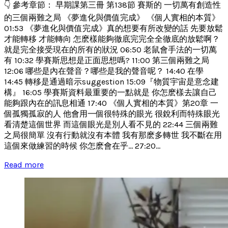
👇 參考章節： 早期課第三冊 第138節 賽斯的 一切萬有創造性
的三個兩難之局 《夢進化與價值完成》 《個人實相的本質》
01:53 《夢進化與價值完成》真的想要有所改變的話 先要放鬆
才能轉移 才能轉向 怎麽樣能夠徹底完完全全徹底的放鬆啊？
就是完全接受現在的所有的狀況 06:50 老鼠會手法的一切萬
有 10:32 學賽斯思想是正面思想嗎? 11:00 第三個兩難之局
12:06 哪些是內在聲音？哪些是我的聲音呢？ 14:40 在學
14:45 轉移是通過暗示suggestion 15:09『物質宇宙是意念建
構』 16:05 學賽斯資料最重要的一點就是 你怎麽樣去讓自己
能夠跟內在的訊息相通 17:40 《個人實相的本質》第20章 一
個孤獨孤寂的人 他會用一個很特殊的眼光 很銳利而特殊眼光
看清楚這個世界 而這個眼光是別人看不見的 22:44 三個兩難
之局很簡單 沒有行動就沒有本體 我有那麽多轉世 我不斷在用
這個來做練習的時候 你怎麽會在乎... 27:20...
Read more