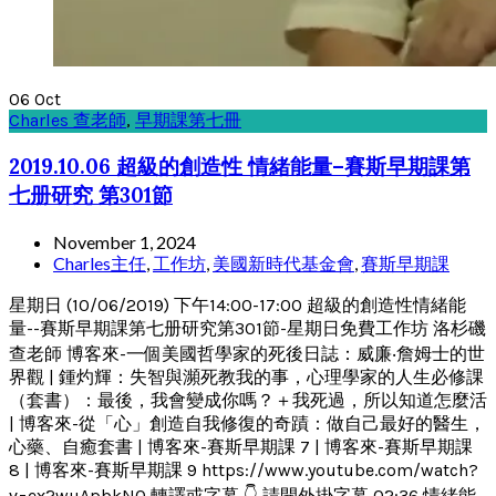
06
Oct
Charles 查老師
,
早期課第七冊
2019.10.06 超級的創造性 情緒能量–賽斯早期課第
七册研究 第301節
November 1, 2024
Charles主任
,
工作坊
,
美國新時代基金會
,
賽斯早期課
星期日 (10/06/2019) 下午14:00-17:00 超級的創造性情緒能
量--賽斯早期課第七册研究第301節-星期日免費工作坊 洛杉磯
查老師 博客來-一個美國哲學家的死後日誌：威廉‧詹姆士的世
界觀 | 鍾灼輝：失智與瀕死教我的事，心理學家的人生必修課
（套書）：最後，我會變成你嗎？＋我死過，所以知道怎麼活
| 博客來-從「心」創造自我修復的奇蹟：做自己最好的醫生，
心藥、自癒套書 | 博客來-賽斯早期課 7 | 博客來-賽斯早期課
8 | 博客來-賽斯早期課 9 https://www.youtube.com/watch?
v=ex2wuApbkN0 轉譯或字幕 👇 請開外掛字幕 02:36 情緒能