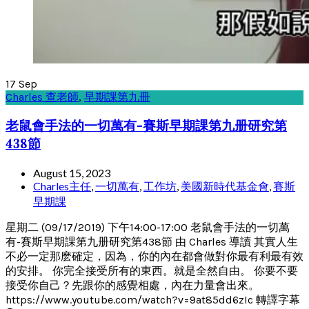
17
Sep
Charles 查老師
,
早期課第九冊
老鼠會手法的一切萬有-賽斯早期課第九册研究第
438節
August 15, 2023
Charles主任
,
一切萬有
,
工作坊
,
美國新時代基金會
,
賽斯
早期課
星期二 (09/17/2019) 下午14:00-17:00 老鼠會手法的一切萬
有-賽斯早期課第九册研究第438節 由 Charles 導讀 其實人生
不必一定那麽確定，因為，你的內在都會做對你最有利最有效
的安排。 你完全接受所有的東西。就是全然自由。 你要不要
接受你自己？先跟你的感覺相處，內在力量會出來。
https://www.youtube.com/watch?v=9at85dd6zIc 轉譯字幕