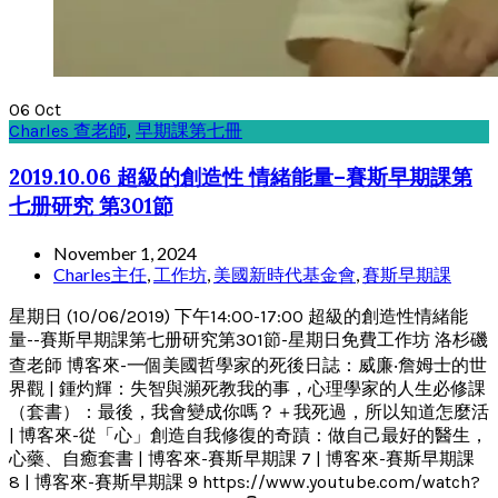
06
Oct
Charles 查老師
,
早期課第七冊
2019.10.06 超級的創造性 情緒能量–賽斯早期課第
七册研究 第301節
November 1, 2024
Charles主任
,
工作坊
,
美國新時代基金會
,
賽斯早期課
星期日 (10/06/2019) 下午14:00-17:00 超級的創造性情緒能
量--賽斯早期課第七册研究第301節-星期日免費工作坊 洛杉磯
查老師 博客來-一個美國哲學家的死後日誌：威廉‧詹姆士的世
界觀 | 鍾灼輝：失智與瀕死教我的事，心理學家的人生必修課
（套書）：最後，我會變成你嗎？＋我死過，所以知道怎麼活
| 博客來-從「心」創造自我修復的奇蹟：做自己最好的醫生，
心藥、自癒套書 | 博客來-賽斯早期課 7 | 博客來-賽斯早期課
8 | 博客來-賽斯早期課 9 https://www.youtube.com/watch?