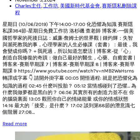
Charles主任
,
工作坊
,
美國新時代基金會
,
賽斯隱私刪除課
程
星期日 (10/06/2019) 下午14:00-17:00 化恐懼為知識 賽斯隱
私課384節-星期日免費工作坊 洛杉磯 查老師 博客來-一個美
國哲學家的死後日誌：威廉‧詹姆士的世界觀 | 鍾灼輝：失智
與瀕死教我的事，心理學家的人生必修課（套書）：最後，我
會變成你嗎？＋我死過，所以知道怎麼活 | 博客來-從「心」
創造自我修復的奇蹟：做自己最好的醫生，心藥、自癒套書 |
博客來-賽斯早期課 7 | 博客來-賽斯早期課 8 | 博客來-賽斯早
期課 9 https://www.youtube.com/watch?v=nMB2WaHsrns
轉譯或字幕 👇 請開外掛字幕 00:05 開悟過程: 就是把恐懼化為
知識的過程 02:45 什麽叫投胎？ 05:12 當情感碰到了恐懼... 為
什麽我做夢都是黑白的？ 06:56 其實所有的創造力並不在 你
的腦袋裏面 13:05 觀照你自己的情緒能量 或你的情感狀態
14:16 最大的「接受」是什麽？ 17:02 談到第88節的潛意識七
個階層 27:08...
Read more