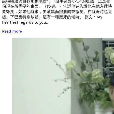
該繼續邁茨自我形象演習*。 “沒事需要小心”的建議，正是魯
伯現在所需要的東西。（停頓。）告訴他在告訴他在他入睡時
要微笑，如果他醒來，要放鬆面部肌肉並微笑。在醒著時也這
樣。下巴應特別放鬆。這有一種磨牙的傾向。 原文：My
heartiest regards to you...
Read more