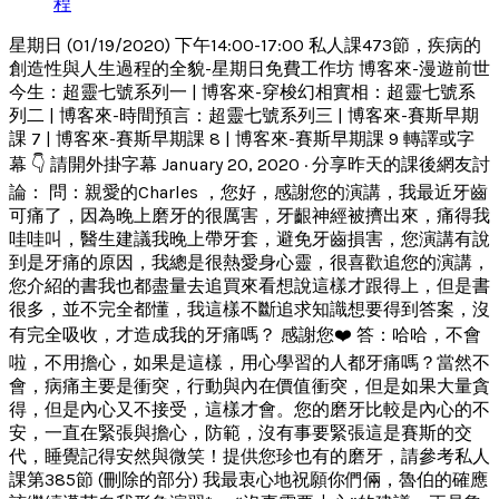
程
星期日 (01/19/2020) 下午14:00-17:00 私人課473節，疾病的
創造性與人生過程的全貌-星期日免費工作坊 博客來-漫遊前世
今生：超靈七號系列一 | 博客來-穿梭幻相實相：超靈七號系
列二 | 博客來-時間預言：超靈七號系列三 | 博客來-賽斯早期
課 7 | 博客來-賽斯早期課 8 | 博客來-賽斯早期課 9 轉譯或字
幕 👇 請開外掛字幕 January 20, 2020 · 分享昨天的課後網友討
論： 問：親愛的Charles ，您好，感謝您的演講，我最近牙齒
可痛了，因為晚上磨牙的很厲害，牙齦神經被擠出來，痛得我
哇哇叫，醫生建議我晚上帶牙套，避免牙齒損害，您演講有說
到是牙痛的原因，我總是很熱愛身心靈，很喜歡追您的演講，
您介紹的書我也都盡量去追買來看想說這樣才跟得上，但是書
很多，並不完全都懂，我這樣不斷追求知識想要得到答案，沒
有完全吸收，才造成我的牙痛嗎？ 感謝您❤️ 答：哈哈，不會
啦，不用擔心，如果是這樣，用心學習的人都牙痛嗎？當然不
會，病痛主要是衝突，行動與內在價值衝突，但是如果大量貪
得，但是內心又不接受，這樣才會。您的磨牙比較是內心的不
安，一直在緊張與擔心，防範，沒有事要緊張這是賽斯的交
代，睡覺記得安然與微笑！提供您珍也有的磨牙，請參考私人
課第385節 (刪除的部分) 我最衷心地祝願你們倆，魯伯的確應