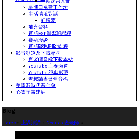
早期課第九冊
星期日免費工作坊
生活情境對話
紅樓夢
補充資料
賽斯ESP學習班課程
賽斯漫談
賽斯隱私刪除課程
影音頻道及下載專區
查老師音檔下載本站
YouTube 主要頻道
YouTube 經典影藏
查叔讀書會舊音檔
美國新時代基金會
心靈宇宙連結
Blog
Home
»
上課演講
»
Charles 查老師
»