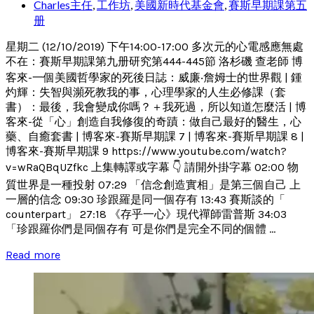
Charles主任
,
工作坊
,
美國新時代基金會
,
賽斯早期課第五
册
星期二 (12/10/2019) 下午14:00-17:00 多次元的心電感應無處
不在：賽斯早期課第九册研究第444-445節 洛杉磯 查老師 博
客來-一個美國哲學家的死後日誌：威廉‧詹姆士的世界觀 | 鍾
灼輝：失智與瀕死教我的事，心理學家的人生必修課（套
書）：最後，我會變成你嗎？＋我死過，所以知道怎麼活 | 博
客來-從「心」創造自我修復的奇蹟：做自己最好的醫生，心
藥、自癒套書 | 博客來-賽斯早期課 7 | 博客來-賽斯早期課 8 |
博客來-賽斯早期課 9 https://www.youtube.com/watch?
v=wRaQBqUZfkc 上集轉譯或字幕 👇 請開外掛字幕 02:00 物
質世界是一種投射 07:29 「信念創造實相」是第三個自己 上
一層的信念 09:30 珍跟羅是同一個存有 13:43 賽斯談的「
counterpart」 27:18 《存乎一心》現代禪師雷普斯 34:03
「珍跟羅你們是同個存有 可是你們是完全不同的個體 ...
Read more