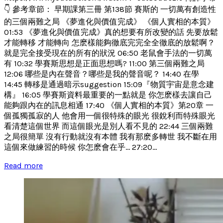
👇 參考章節： 早期課第三冊 第138節 賽斯的 一切萬有創造性
的三個兩難之局 《夢進化與價值完成》 《個人實相的本質》
01:53 《夢進化與價值完成》真的想要有所改變的話 先要放鬆
才能轉移 才能轉向 怎麽樣能夠徹底完完全全徹底的放鬆啊？
就是完全接受現在的所有的狀況 06:50 老鼠會手法的一切萬
有 10:32 學賽斯思想是正面思想嗎? 11:00 第三個兩難之局
12:06 哪些是內在聲音？哪些是我的聲音呢？ 14:40 在學
14:45 轉移是通過暗示suggestion 15:09『物質宇宙是意念建
構』 16:05 學賽斯資料最重要的一點就是 你怎麽樣去讓自己
能夠跟內在的訊息相通 17:40 《個人實相的本質》第20章 一
個孤獨孤寂的人 他會用一個很特殊的眼光 很銳利而特殊眼光
看清楚這個世界 而這個眼光是別人看不見的 22:44 三個兩難
之局很簡單 沒有行動就沒有本體 我有那麽多轉世 我不斷在用
這個來做練習的時候 你怎麽會在乎... 27:20...
Read more