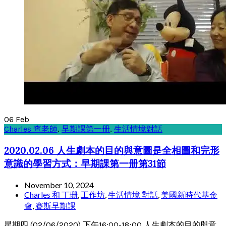
06
Feb
Charles 查老師
,
早期課第一册
,
生活情境對話
2020.02.06 人生劇本的目的與意圖是全相圖和完形
意識的學習方式：早期課第一册第31節
November 10, 2024
Charles 和 丁珊
,
工作坊
,
生活情境 對話
,
美國新時代基金
會
,
賽斯早期課
星期四 (02/06/2020) 下午16:00-18:00 人生劇本的目的與意