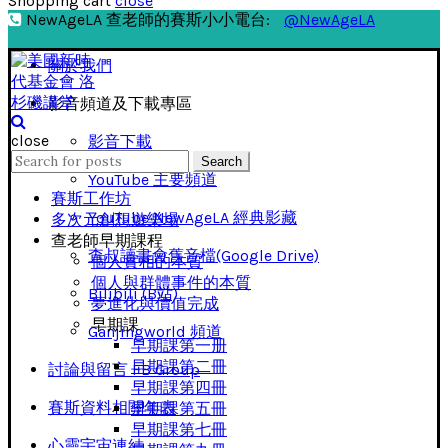
Shopping cart
close
NewAgeLA 查老師的賽斯小小電台:
@NewAgeLA
關於我們
影音頻道及下載專區
close
影音下載
Search
Search
for:
YouTube 主要頻道
賽斯工作坊
YouTube NewAgeLA 經典影藏
多次元創想遊樂場
查老師早期課程
查叔讀書會舊音檔(Google Drive)
個人實相的本質
個人與群體事件的本質
Bilibili (B站)
夢進化與價值完成
早期課
Ganjingworld 頻道
早期課第一册
早期課第二冊
討論與留言 FB Group
早期課第四冊
賽斯資料相關年表
早期課第五冊
早期課第七冊
心靈宇宙連結