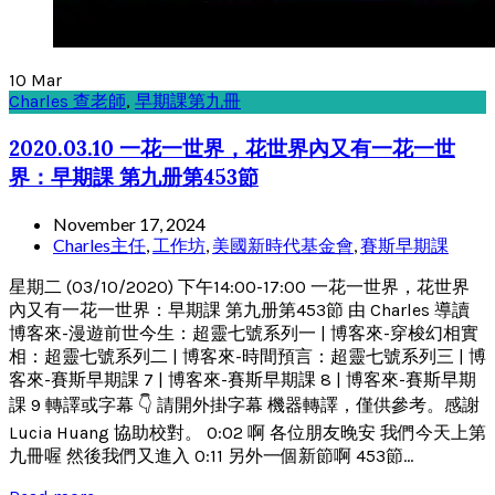
10
Mar
Charles 查老師
,
早期課第九冊
2020.03.10 一花一世界，花世界內又有一花一世
界：早期課 第九册第453節
November 17, 2024
Charles主任
,
工作坊
,
美國新時代基金會
,
賽斯早期課
星期二 (03/10/2020) 下午14:00-17:00 一花一世界，花世界
內又有一花一世界：早期課 第九册第453節 由 Charles 導讀
博客來-漫遊前世今生：超靈七號系列一 | 博客來-穿梭幻相實
相：超靈七號系列二 | 博客來-時間預言：超靈七號系列三 | 博
客來-賽斯早期課 7 | 博客來-賽斯早期課 8 | 博客來-賽斯早期
課 9 轉譯或字幕 👇 請開外掛字幕 機器轉譯，僅供參考。感謝
Lucia Huang 協助校對。 0:02 啊 各位朋友晚安 我們今天上第
九冊喔 然後我們又進入 0:11 另外一個新節啊 453節...