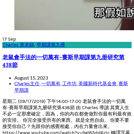
17
Sep
Charles 查老師
,
早期課第九冊
老鼠會手法的一切萬有-賽斯早期課第九册研究第
438節
August 15, 2023
Charles主任
,
一切萬有
,
工作坊
,
美國新時代基金會
,
賽斯
早期課
星期二 (09/17/2019) 下午14:00-17:00 老鼠會手法的一切萬
有-賽斯早期課第九册研究第438節 由 Charles 導讀 其實人生
不必一定那麽確定，因為，你的內在都會做對你最有利最有效
的安排。 你完全接受所有的東西。就是全然自由。 你要不要
接受你自己？先跟你的感覺相處，內在力量會出來。
https://www.youtube.com/watch?v=9at85dd6zIc 轉譯字幕