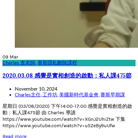
09
Mar
Charles 查老師
,
賽斯隱私刪除課程
2020.03.08 感覺是實相創造的啟動：私人課475節
November 10, 2024
Charles主任
,
工作坊
,
美國新時代基金會
,
賽斯早期課
星期日 (03/08/2020) 下午14:00-17:00 感覺是實相創造的啟
動：私人課475節 由 Charles 導讀
https://www.youtube.com/watch?v=XGnJ2UhiZtw 下集
https://www.youtube.com/watch?v=u5ZeBy9uUfw
Read more