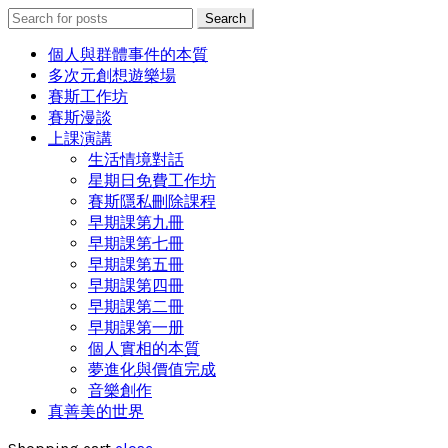
Search
Search
for:
個人與群體事件的本質
多次元創想遊樂場
賽斯工作坊
賽斯漫談
上課演講
生活情境對話
星期日免費工作坊
賽斯隱私刪除課程
早期課第九冊
早期課第七冊
早期課第五冊
早期課第四冊
早期課第二冊
早期課第一册
個人實相的本質
夢進化與價值完成
音樂創作
真善美的世界