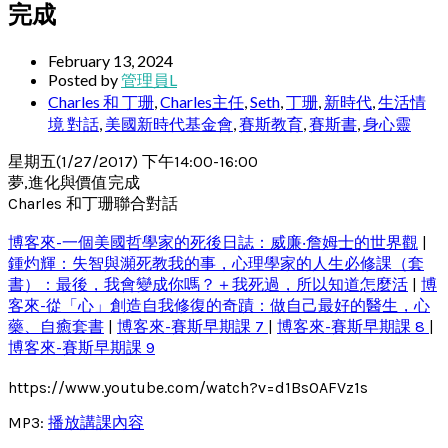
完成
February 13, 2024
Posted by
管理員L
Charles 和 丁珊
,
Charles主任
,
Seth
,
丁珊
,
新時代
,
生活情
境 對話
,
美國新時代基金會
,
賽斯教育
,
賽斯書
,
身心靈
星期五(1/27/2017) 下午14:00-16:00
夢,進化與價值完成
Charles 和丁珊聯合對話
博客來-一個美國哲學家的死後日誌：威廉‧詹姆士的世界觀
|
鍾灼輝：失智與瀕死教我的事，心理學家的人生必修課（套
書）：最後，我會變成你嗎？＋我死過，所以知道怎麼活
|
博
客來-從「心」創造自我修復的奇蹟：做自己最好的醫生，心
藥、自癒套書
|
博客來-賽斯早期課 7
|
博客來-賽斯早期課 8
|
博客來-賽斯早期課 9
https://www.youtube.com/watch?v=d1BsOAFVz1s
MP3:
播放講課內容