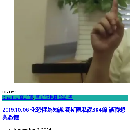
06
Oct
Charles 查老師
,
賽斯隱私刪除課程
2019.10.06 化恐懼為知識 賽斯隱私課384節 談聯想
與恐懼
November 3, 2024