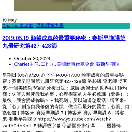
19
May
Charles 查老師
,
早期課第九冊
2019.05.19 願望成真的最重要秘密：賽斯早期課第
九册研究第427-428節
October 30, 2024
Charles主任
,
工作坊
,
美國新時代基金會
,
賽斯早期課
星期日 (05/19/2019) 下午14:00-17:00 願望成真的最重要秘
密：賽斯早期課第九册研究第427-428節 洛杉磯 查老師 博客
來-一個美國哲學家的死後日誌：威廉‧詹姆士的世界觀 | 鍾灼
輝：失智與瀕死教我的事，心理學家的人生必修課（套書）：
最後，我會變成你嗎？＋我死過，所以知道怎麼活 | 博客來-
從「心」創造自我修復的奇蹟：做自己最好的醫生，心藥、自
癒套書 | 博客來-賽斯早期課 7 | 博客來-賽斯早期課 8 | 博客
來-賽斯早期課 9 https://www.youtube.com/watch?
v=dHCdbKptIJE 轉譯或字幕 👇 請開外掛字幕 ----- 機器轉