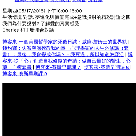
星期四(05/17/2018) 下午16:00-18:00
生活情境 對話: 夢進化與價值完成+意識投射的精彩討論之四
我們為什要投射? 了解愛的真實感受
Charles 和丁珊聯合對話
博客來-一個美國哲學家的死後日誌：威廉‧詹姆士的世界觀
|
鍾灼輝：失智與瀕死教我的事，心理學家的人生必修課（套
書）：最後，我會變成你嗎？＋我死過，所以知道怎麼活
|
博
客來-從「心」創造自我修復的奇蹟：做自己最好的醫生，心
藥、自癒套書
|
博客來-賽斯早期課 7
|
博客來-賽斯早期課 8
|
博客來-賽斯早期課 9