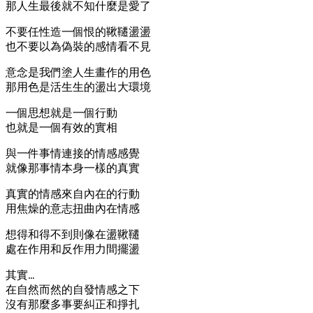
那人生最後就不知什麼是愛了
不要任性造一個恨的鞦韆盪盪
也不要以為偽裝的感情看不見
意念是我們塗人生畫作的用色
那用色是活生生的盪出大環境
一個思想就是一個行動
也就是一個有效的實相
與一件事情連接的情感感覺
就像那事情本身一樣的真實
真實的情感來自內在的行動
用焦燥的意志扭曲內在情感
想得和得不到則像在盪鞦韆
處在作用和反作用力間擺盪
其實…
在自然而然的自發情感之下
沒有那麼多事要糾正和掙扎