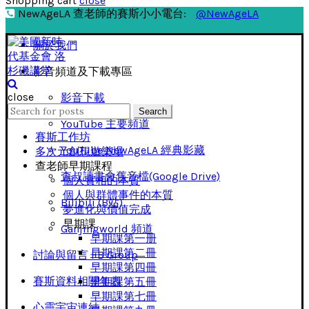
Shopping cart
close
NewAgeLA 查老師的賽斯小小電台:
@NewAgeLA
關於我們
影音頻道及下載專區
close
影音下載
Search
Search
for:
YouTube 主要頻道
賽斯工作坊
YouTube NewAgeLA 經典影藏
多次元創想遊樂場
查老師早期課程
查叔讀書會舊音檔(Google Drive)
個人實相的本質
個人與群體事件的本質
Bilibili (B站)
夢進化與價值完成
早期課
Ganjingworld 頻道
早期課第一册
早期課第二冊
討論與留言 FB Group
早期課第四冊
賽斯資料相關年表
早期課第五冊
早期課第七冊
心靈宇宙連結