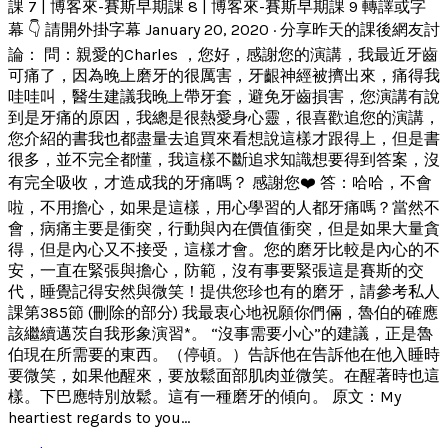
課 7 | 博客來-賽斯早期課 8 | 博客來-賽斯早期課 9 轉譯或字
幕 👇 請開外掛字幕 January 20, 2020 · 分享昨天的課後網友討
論： 問：親愛的Charles ，您好，感謝您的演講，我最近牙齒
可痛了，因為晚上磨牙的很厲害，牙齦神經被擠出來，痛得我
哇哇叫，醫生建議我晚上帶牙套，避免牙齒損害，您演講有說
到是牙痛的原因，我總是很熱愛身心靈，很喜歡追您的演講，
您介紹的書我也都盡量去追買來看想說這樣才跟得上，但是書
很多，並不完全都懂，我這樣不斷追求知識想要得到答案，沒
有完全吸收，才造成我的牙痛嗎？ 感謝您❤️ 答：哈哈，不會
啦，不用擔心，如果是這樣，用心學習的人都牙痛嗎？當然不
會，病痛主要是衝突，行動與內在價值衝突，但是如果大量貪
得，但是內心又不接受，這樣才會。您的磨牙比較是內心的不
安，一直在緊張與擔心，防範，沒有事要緊張這是賽斯的交
代，睡覺記得安然與微笑！提供您珍也有的磨牙，請參考私人
課第385節 (刪除的部分) 我最衷心地祝願你們倆，魯伯的確應
該繼續邁茨自我形象演習*。 “沒事需要小心”的建議，正是魯
伯現在所需要的東西。（停頓。）告訴他在告訴他在他入睡時
要微笑，如果他醒來，要放鬆面部肌肉並微笑。在醒著時也這
樣。下巴應特別放鬆。這有一種磨牙的傾向。 原文：My
heartiest regards to you...