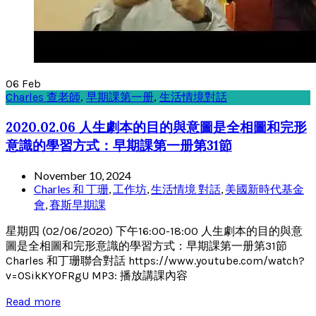
06
Feb
Charles 查老師
,
早期課第一册
,
生活情境對話
2020.02.06 人生劇本的目的與意圖是全相圖和完形
意識的學習方式：早期課第一册第31節
November 10, 2024
Charles 和 丁珊
,
工作坊
,
生活情境 對話
,
美國新時代基金
會
,
賽斯早期課
星期四 (02/06/2020) 下午16:00-18:00 人生劇本的目的與意
圖是全相圖和完形意識的學習方式：早期課第一册第31節
Charles 和丁珊聯合對話 https://www.youtube.com/watch?
v=0SikKY0FRgU MP3: 播放講課內容
Read more