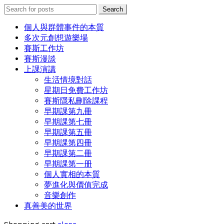
Search
Search
for:
個人與群體事件的本質
多次元創想遊樂場
賽斯工作坊
賽斯漫談
上課演講
生活情境對話
星期日免費工作坊
賽斯隱私刪除課程
早期課第九冊
早期課第七冊
早期課第五冊
早期課第四冊
早期課第二冊
早期課第一册
個人實相的本質
夢進化與價值完成
音樂創作
真善美的世界