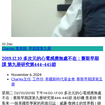
10
Dec
Charles 查老師
,
早期課第九冊
2019.12.10 多次元的心電感應無處不在：賽斯早期
課 第九册研究第444-445節
November 6, 2024
Charles主任
,
工作坊
,
美國新時代基金會
,
賽斯早期課第五
册
星期二 (12/10/2019) 下午14:00-17:00 多次元的心電感應無處
不在：賽斯早期課第九册研究第444-445節 洛杉磯 查老師 博
客來-一個美國哲學家的死後日誌：威廉‧詹姆士的世界觀 | 鍾