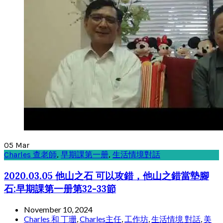
05
Mar
Charles 查老師
,
早期課第一册
,
生活情境對話
2020.03.05 他山之石 可以攻錯，他山之錯當墊腳
石:早期課第一册第32-33節
November 10, 2024
Charles 和 丁珊
,
Charles主任
,
工作坊
,
生活情境 對話
,
美