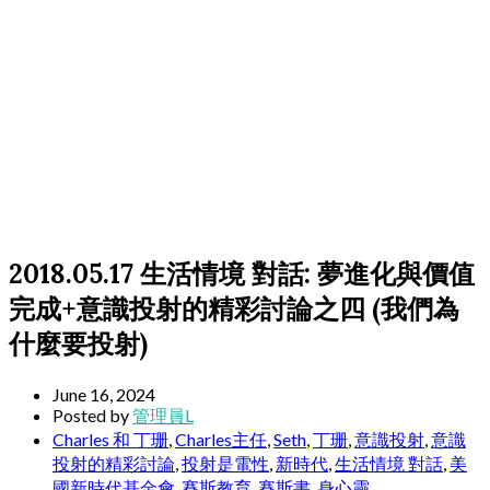
2018.05.17 生活情境 對話: 夢進化與價值
完成+意識投射的精彩討論之四 (我們為
什麼要投射)
June 16, 2024
Posted by
管理員L
Charles 和 丁珊
,
Charles主任
,
Seth
,
丁珊
,
意識投射
,
意識
投射的精彩討論
,
投射是電性
,
新時代
,
生活情境 對話
,
美
國新時代基金會
,
賽斯教育
,
賽斯書
,
身心靈