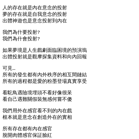
人的存在就是內在意念的投射
夢的存在就是自我意念的投射
出體神遊也是意念投射到內在
我們為什要投射?
我們為什會投射?
如果夢境是人生戲劇面臨困境的預演塢
出體投射就是觀摩探集資料和向內回報
可見…
所有的發生都有內外秩序的相互間鏈結
所有的過程都是愛的粉墨登場真實享受
看駝鳥遇險境埋頭不看好像很呆
看自己遇難關假裝無感何嘗不傻
我們用外在感官看不到的內在戲
根本就是意念在創造外在的實相
所有存在都有內在感官
脫開肉體感官保証臉紅