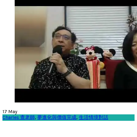
17
May
Charles 查老師
,
夢進化與價值完成
,
生活情境對話