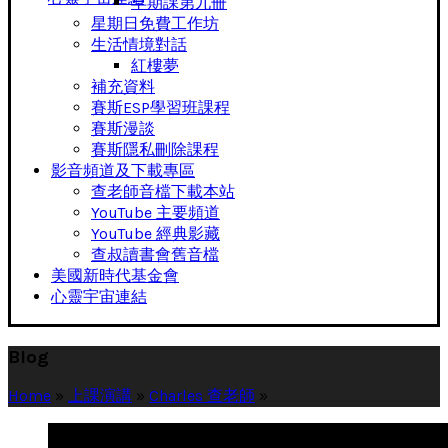
早期課第九冊
星期日免費工作坊
生活情境對話
紅樓夢
補充資料
賽斯ESP學習班課程
賽斯漫談
賽斯隱私刪除課程
影音頻道及下載專區
查老師音檔下載本站
YouTube 主要頻道
YouTube 經典影藏
查叔讀書會舊音檔
美國新時代基金會
心靈宇宙連結
Blog
Home
»
上課演講
»
Charles 查老師
»