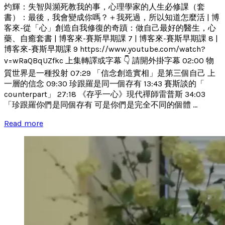
灼輝：失智與瀕死教我的事，心理學家的人生必修課（套
書）：最後，我會變成你嗎？＋我死過，所以知道怎麼活 | 博
客來-從「心」創造自我修復的奇蹟：做自己最好的醫生，心
藥、自癒套書 | 博客來-賽斯早期課 7 | 博客來-賽斯早期課 8 |
博客來-賽斯早期課 9 https://www.youtube.com/watch?
v=wRaQBqUZfkc 上集轉譯或字幕 👇 請開外掛字幕 02:00 物
質世界是一種投射 07:29 「信念創造實相」是第三個自己 上
一層的信念 09:30 珍跟羅是同一個存有 13:43 賽斯談的「
counterpart」 27:18 《存乎一心》現代禪師雷普斯 34:03
「珍跟羅你們是同個存有 可是你們是完全不同的個體 ...
Read more