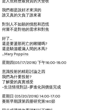
是人世經歷最寶貴的大豐收
我們都是說好才來演的
誰又真的欠負了誰來著
對別人不如願的憤怒和恐慌
何嘗不是對他的需求和對焦
好了…
還是要盪那死亡的鞦韆嗎?
還是騎溫暖滿人間的木馬?
…Mary Poppins
星期四(05/17/2018) 下午16:00-18:00
意識投射的精彩討論之四
我們為什要投射?
了解愛的真實感受
–生活情境對話–夢進化與價值完成
星期日 (05/20/2018) 14:00-17:00
賽斯早期課第四册研究第160節