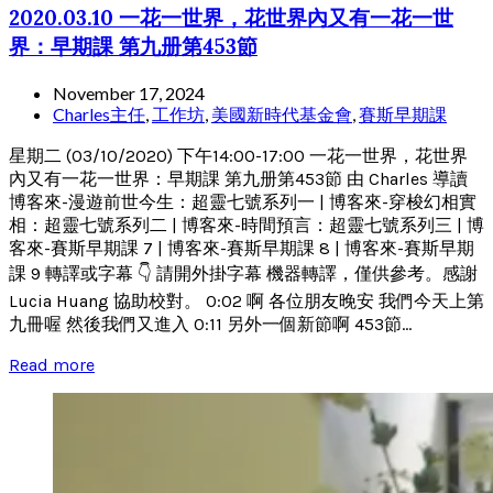
2020.03.10 一花一世界，花世界內又有一花一世
界：早期課 第九册第453節
November 17, 2024
Charles主任
,
工作坊
,
美國新時代基金會
,
賽斯早期課
星期二 (03/10/2020) 下午14:00-17:00 一花一世界，花世界
內又有一花一世界：早期課 第九册第453節 由 Charles 導讀
博客來-漫遊前世今生：超靈七號系列一 | 博客來-穿梭幻相實
相：超靈七號系列二 | 博客來-時間預言：超靈七號系列三 | 博
客來-賽斯早期課 7 | 博客來-賽斯早期課 8 | 博客來-賽斯早期
課 9 轉譯或字幕 👇 請開外掛字幕 機器轉譯，僅供參考。感謝
Lucia Huang 協助校對。 0:02 啊 各位朋友晚安 我們今天上第
九冊喔 然後我們又進入 0:11 另外一個新節啊 453節...
Read more