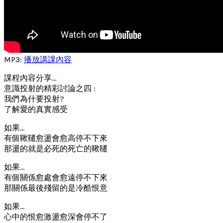
MP3:
播放講課內容
課程內容分享…
意識投射的精彩討論之四 :
我們為什要投射?
了解愛的真實感受
如果…
有個鞦韆愈盪會愈高停不下來
那盪的就是必死的死亡的鞦韆
如果…
有個關係愈處會愈遠停不下來
那關係最後殘留的是冷酷恨意
如果…
心中的恨愈激盪愈深會停不了