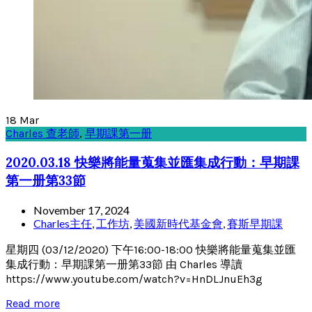
18
Mar
Charles 查老師
,
早期課第一册
2020.03.18 快樂將能量蒐集並匯集成行動：早期課
第一册第33節
November 17, 2024
Charles主任
,
工作坊
,
美國新時代基金會
,
賽斯早期課
星期四 (03/12/2020) 下午16:00-18:00 快樂將能量蒐集並匯
集成行動：早期課第一册第33節 由 Charles 導讀
https://www.youtube.com/watch?v=HnDLJnuEh3g
Read more