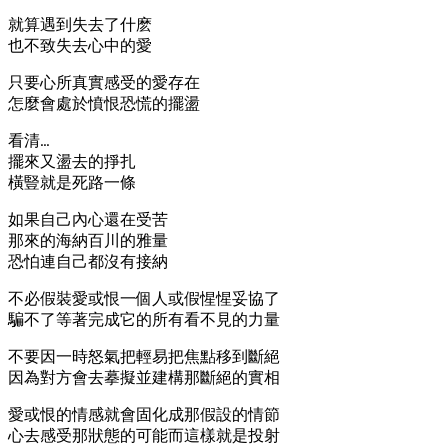
就算遇到失去了什麽
也不致失去心中的愛
只要心所真實感受的愛存在
怎麼會處於憤恨恐慌的擺盪
看清…
擺來又盪去的掙扎
橫豎就是死路一條
如果自己內心還在受苦
那來的海納百川的雅量
恐怕連自己都沒有接納
不必假裝愛或恨一個人或假惺惺妥協了
騙不了等著完成它的所有看不見的力量
不要因一時怒氣把輕易把焦點移到斷絕
因為對方會去摹擬並建構那斷絕的實相
愛或恨的情感就會固化成那假設的情節
心去感受那狀態的可能而這樣就是投射