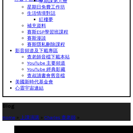
早期課第九冊
星期日免費工作坊
生活情境對話
紅樓夢
補充資料
賽斯ESP學習班課程
賽斯漫談
賽斯隱私刪除課程
影音頻道及下載專區
查老師音檔下載本站
YouTube 主要頻道
YouTube 經典影藏
查叔讀書會舊音檔
美國新時代基金會
心靈宇宙連結
Blog
Home
»
上課演講
»
Charles 查老師
»