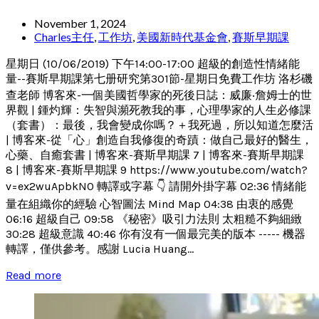
November 1, 2024
Charles主任
,
工作坊
,
美國新時代基金會
,
賽斯早期課
星期日 (10/06/2019) 下午14:00-17:00 超級的創造性情緒能
量--賽斯早期課第七册研究第301節-星期日免費工作坊 洛杉磯
查老師 博客來-一個美國哲學家的死後日誌：威廉‧詹姆士的世
界觀 | 鍾灼輝：失智與瀕死教我的事，心理學家的人生必修課
（套書）：最後，我會變成你嗎？＋我死過，所以知道怎麼活
| 博客來-從「心」創造自我修復的奇蹟：做自己最好的醫生，
心藥、自癒套書 | 博客來-賽斯早期課 7 | 博客來-賽斯早期課
8 | 博客來-賽斯早期課 9 https://www.youtube.com/watch?
v=ex2wuApbkN0 轉譯或字幕 👇 請開外掛字幕 02:36 情緒能
量在組織你的經驗 心智圖法 Mind Map 04:38 由衷的感覺
06:16 超級自己 09:58 《秘密》吸引力法則 太粗糙不夠細緻
30:28 超級意識 40:46 你有沒有一個最完美的版本 ----- 機器
轉譯，僅供參考。感謝 Lucia Huang...
Read more