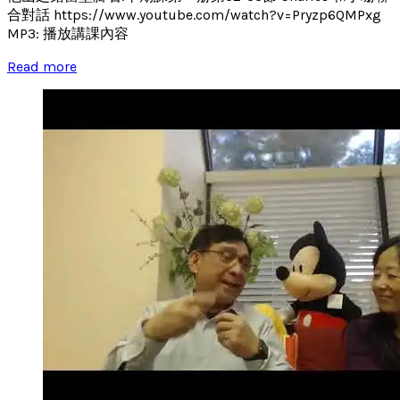
合對話 https://www.youtube.com/watch?v=Pryzp6QMPxg
MP3: 播放講課內容
Read more