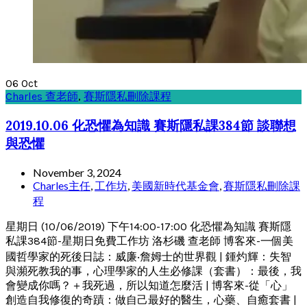
06
Oct
Charles 查老師
,
賽斯隱私刪除課程
2019.10.06 化恐懼為知識 賽斯隱私課384節 談聯想
與恐懼
November 3, 2024
Charles主任
,
工作坊
,
美國新時代基金會
,
賽斯隱私刪除課
程
星期日 (10/06/2019) 下午14:00-17:00 化恐懼為知識 賽斯隱
私課384節-星期日免費工作坊 洛杉磯 查老師 博客來-一個美
國哲學家的死後日誌：威廉‧詹姆士的世界觀 | 鍾灼輝：失智
與瀕死教我的事，心理學家的人生必修課（套書）：最後，我
會變成你嗎？＋我死過，所以知道怎麼活 | 博客來-從「心」
創造自我修復的奇蹟：做自己最好的醫生，心藥、自癒套書 |