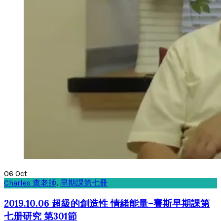
06
Oct
Charles 查老師
,
早期課第七冊
2019.10.06 超級的創造性 情緒能量–賽斯早期課第
七册研究 第301節