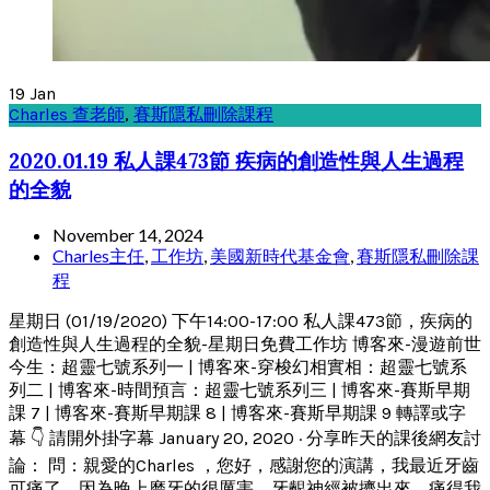
19
Jan
Charles 查老師
,
賽斯隱私刪除課程
2020.01.19 私人課473節 疾病的創造性與人生過程
的全貌
November 14, 2024
Charles主任
,
工作坊
,
美國新時代基金會
,
賽斯隱私刪除課
程
星期日 (01/19/2020) 下午14:00-17:00 私人課473節，疾病的
創造性與人生過程的全貌-星期日免費工作坊 博客來-漫遊前世
今生：超靈七號系列一 | 博客來-穿梭幻相實相：超靈七號系
列二 | 博客來-時間預言：超靈七號系列三 | 博客來-賽斯早期
課 7 | 博客來-賽斯早期課 8 | 博客來-賽斯早期課 9 轉譯或字
幕 👇 請開外掛字幕 January 20, 2020 · 分享昨天的課後網友討
論： 問：親愛的Charles ，您好，感謝您的演講，我最近牙齒
可痛了，因為晚上磨牙的很厲害，牙齦神經被擠出來，痛得我