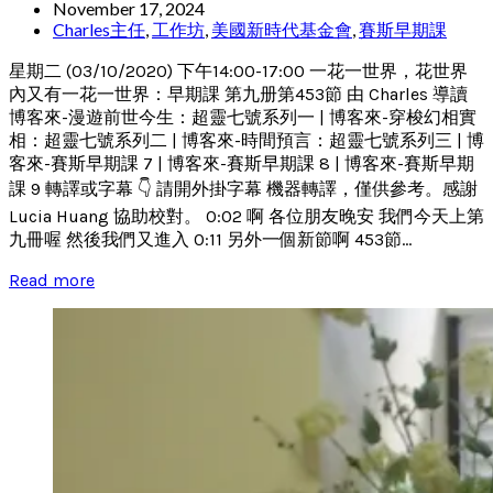
November 17, 2024
Charles主任
,
工作坊
,
美國新時代基金會
,
賽斯早期課
星期二 (03/10/2020) 下午14:00-17:00 一花一世界，花世界
內又有一花一世界：早期課 第九册第453節 由 Charles 導讀
博客來-漫遊前世今生：超靈七號系列一 | 博客來-穿梭幻相實
相：超靈七號系列二 | 博客來-時間預言：超靈七號系列三 | 博
客來-賽斯早期課 7 | 博客來-賽斯早期課 8 | 博客來-賽斯早期
課 9 轉譯或字幕 👇 請開外掛字幕 機器轉譯，僅供參考。感謝
Lucia Huang 協助校對。 0:02 啊 各位朋友晚安 我們今天上第
九冊喔 然後我們又進入 0:11 另外一個新節啊 453節...
Read more