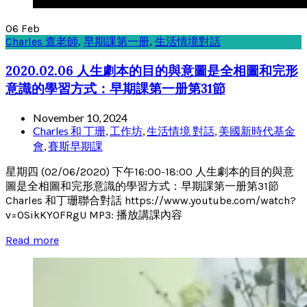
06
Feb
Charles 查老師
,
早期課第一册
,
生活情境對話
2020.02.06 人生劇本的目的與意圖是全相圖和完形
意識的學習方式：早期課第一册第31節
November 10, 2024
Charles 和 丁珊
,
工作坊
,
生活情境 對話
,
美國新時代基金
會
,
賽斯早期課
星期四 (02/06/2020) 下午16:00-18:00 人生劇本的目的與意
圖是全相圖和完形意識的學習方式：早期課第一册第31節
Charles 和丁珊聯合對話 https://www.youtube.com/watch?
v=0SikKY0FRgU MP3: 播放講課內容
Read more