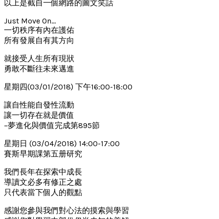
以上是截自一個網路的圖文笑話
Just Move On…
一切秩序有內在護佑
所有發展自有其方向
就接受人生所有現狀
勇敢不斷往未來邁進
星期四(03/01/2018) 下午16:00-18:00
讓自性能自發性流動
讓一切存在就是價值
–夢進化與價值完成第895節
星期日 (03/04/2018) 14:00-17:00
賽斯早期課第五册研究
我們長年在探索中成長
導讀文必多有修正之處
只代表當下個人的觀點
感謝您參與我們對心法的摸索與學習