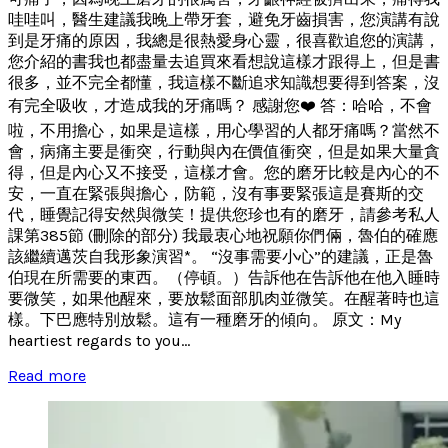
哇哇叫，醫生建議我晚上帶牙套，避免牙齒損害，您演講有說
到是牙痛的原因，我總是很熱愛身心靈，很喜歡追您的演講，
您介紹的書我也都盡量去追買來看想說這樣才跟得上，但是書
很多，並不完全都懂，我這樣不斷追求知識想要得到答案，沒
有完全吸收，才造成我的牙痛嗎？ 感謝您❤️ 答：哈哈，不會
啦，不用擔心，如果是這樣，用心學習的人都牙痛嗎？當然不
會，病痛主要是衝突，行動與內在價值衝突，但是如果大量貪
得，但是內心又不接受，這樣才會。您的磨牙比較是內心的不
安，一直在緊張與擔心，防範，沒有事要緊張這是賽斯的交
代，睡覺記得安然與微笑！提供您珍也有的磨牙，請參考私人
課第385節 (刪除的部分) 我最衷心地祝願你們倆，魯伯的確應
該繼續邁茨自我形象演習*。 “沒事需要小心”的建議，正是魯
伯現在所需要的東西。（停頓。）告訴他在告訴他在他入睡時
要微笑，如果他醒來，要放鬆面部肌肉並微笑。在醒著時也這
樣。下巴應特別放鬆。這有一種磨牙的傾向。 原文：My
heartiest regards to you...
Read more