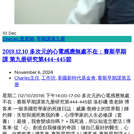
10
Dec
Charles 查老師
,
早期課第九冊
2019.12.10 多次元的心電感應無處不在：賽斯早期
課 第九册研究第444-445節
November 6, 2024
Charles主任
,
工作坊
,
美國新時代基金會
,
賽斯早期課第五
册
星期二 (12/10/2019) 下午14:00-17:00 多次元的心電感應無處
不在：賽斯早期課第九册研究第444-445節 洛杉磯 查老師 博
客來-一個美國哲學家的死後日誌：威廉‧詹姆士的世界觀 | 鍾
灼輝：失智與瀕死教我的事，心理學家的人生必修課（套
書）：最後，我會變成你嗎？＋我死過，所以知道怎麼活 | 博
客來-從「心」創造自我修復的奇蹟：做自己最好的醫生，心
藥、自癒套書 | 博客來-賽斯早期課 7 | 博客來-賽斯早期課 8 |