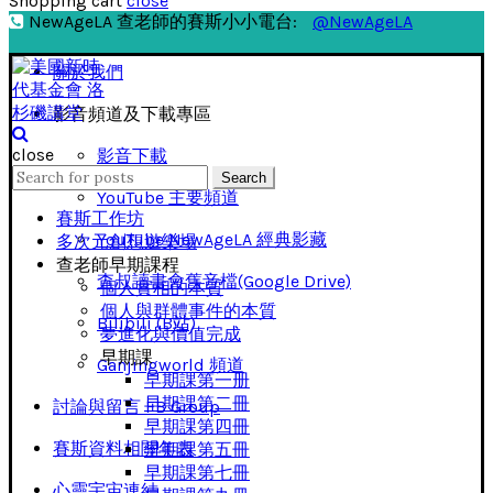
Shopping cart
close
NewAgeLA 查老師的賽斯小小電台:
@NewAgeLA
關於我們
影音頻道及下載專區
close
影音下載
Search
Search
for:
YouTube 主要頻道
賽斯工作坊
YouTube NewAgeLA 經典影藏
多次元創想遊樂場
查老師早期課程
查叔讀書會舊音檔(Google Drive)
個人實相的本質
個人與群體事件的本質
Bilibili (B站)
夢進化與價值完成
早期課
Ganjingworld 頻道
早期課第一册
早期課第二冊
討論與留言 FB Group
早期課第四冊
賽斯資料相關年表
早期課第五冊
早期課第七冊
心靈宇宙連結