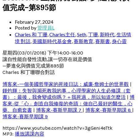
值完成–第895節
February 27, 2024
Posted by
管理員L
Charles 和 丁珊
,
Charles主任
,
Seth
,
丁珊
,
新時代
,
生活情
境 對話
,
美國新時代基金會
,
賽斯教育
,
賽斯書
,
身心靈
星期四(03/01/2018) 下午14:00-16:00
讓自性能自發性流動,讓一切存在就是價值
—夢進化與價值完成第895節
Charles 和丁珊聯合對話
博客來-一個美國哲學家的死後日誌：威廉‧詹姆士的世界觀
|
鍾灼輝：失智與瀕死教我的事，心理學家的人生必修課（套
書）：最後，我會變成你嗎？＋我死過，所以知道怎麼活
|
博
客來-從「心」創造自我修復的奇蹟：做自己最好的醫生，心
藥、自癒套書
|
博客來-賽斯早期課 7
|
博客來-賽斯早期課 8
|
博客來-賽斯早期課 9
https://www.youtube.com/watch?v=3gGeni4eTtk
MP3:
播放講課內容