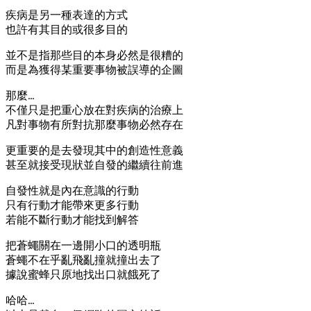
疾病是另一種表達的方式
也許有其目的或很多目的
並不是指那些目的本身必然是很糟的
而是為獲得某重要事物被誤導的企圖
那麼…
不僅只是把重心放在對疾病的治療上
凡對事物有所對抗那麼事物必然存在
更重要的是去發現其中的創造性意義
甚至就接受現狀並自發的繼續往前進
自發性就是內在意識的行動
只有行動才能帶來更多行動
若能不斷行動才能找到解答
把蒼蠅關在一邊開小口的透明瓶
蒼蠅不在乎亂飛亂撞就撞出去了
據說蜜蜂只原地找出口就餓死了
哈哈…