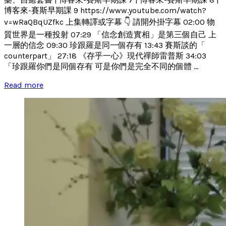
博客來-賽斯早期課 9 https://www.youtube.com/watch?
v=wRaQBqUZfkc 上集轉譯或字幕 👇 請開外掛字幕 02:00 物
質世界是一種投射 07:29 「信念創造實相」是第三個自己 上
一層的信念 09:30 珍跟羅是同一個存有 13:43 賽斯談的「
counterpart」 27:18 《存乎一心》現代禪師雷普斯 34:03
「珍跟羅你們是同個存有 可是你們是完全不同的個體 ...
Read more