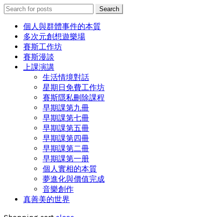
Search
Search
for:
個人與群體事件的本質
多次元創想遊樂場
賽斯工作坊
賽斯漫談
上課演講
生活情境對話
星期日免費工作坊
賽斯隱私刪除課程
早期課第九冊
早期課第七冊
早期課第五冊
早期課第四冊
早期課第二冊
早期課第一册
個人實相的本質
夢進化與價值完成
音樂創作
真善美的世界