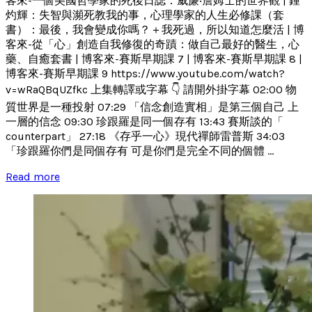
客來-一個美國哲學家的死後日誌：威廉‧詹姆士的世界觀 | 鍾
灼輝：失智與瀕死教我的事，心理學家的人生必修課（套
書）：最後，我會變成你嗎？＋我死過，所以知道怎麼活 | 博
客來-從「心」創造自我修復的奇蹟：做自己最好的醫生，心
藥、自癒套書 | 博客來-賽斯早期課 7 | 博客來-賽斯早期課 8 |
博客來-賽斯早期課 9 https://www.youtube.com/watch?
v=wRaQBqUZfkc 上集轉譯或字幕 👇 請開外掛字幕 02:00 物
質世界是一種投射 07:29 「信念創造實相」是第三個自己 上
一層的信念 09:30 珍跟羅是同一個存有 13:43 賽斯談的「
counterpart」 27:18 《存乎一心》現代禪師雷普斯 34:03
「珍跟羅你們是同個存有 可是你們是完全不同的個體 ...
Read more