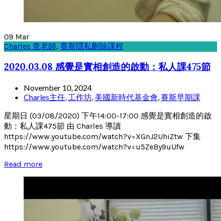
09
Mar
Charles 查老師
,
賽斯隱私刪除課程
2020.03.08 感覺是實相創造的啟動：私人課475節
November 10, 2024
Charles主任
,
工作坊
,
美國新時代基金會
,
賽斯早期課
星期日 (03/08/2020) 下午14:00-17:00 感覺是實相創造的啟
動：私人課475節 由 Charles 導讀
https://www.youtube.com/watch?v=XGnJ2UhiZtw 下集
https://www.youtube.com/watch?v=u5ZeBy9uUfw
Read more