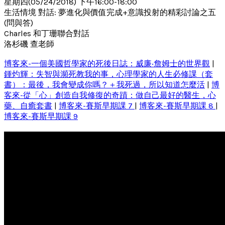
星期四(05/24/2018) 下午16:00-18:00
生活情境 對話: 夢進化與價值完成+意識投射的精彩討論之五
(問與答)
Charles 和丁珊聯合對話
洛杉磯 查老師
博客來-一個美國哲學家的死後日誌：威廉‧詹姆士的世界觀
|
鍾灼輝：失智與瀕死教我的事，心理學家的人生必修課（套
書）：最後，我會變成你嗎？＋我死過，所以知道怎麼活
|
博
客來-從「心」創造自我修復的奇蹟：做自己最好的醫生，心
藥、自癒套書
|
博客來-賽斯早期課 7
|
博客來-賽斯早期課 8
|
博客來-賽斯早期課 9