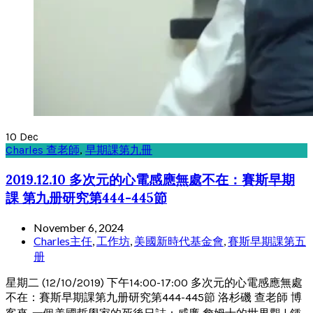
10
Dec
Charles 查老師
,
早期課第九冊
2019.12.10 多次元的心電感應無處不在：賽斯早期
課 第九册研究第444-445節
November 6, 2024
Charles主任
,
工作坊
,
美國新時代基金會
,
賽斯早期課第五
册
星期二 (12/10/2019) 下午14:00-17:00 多次元的心電感應無處
不在：賽斯早期課第九册研究第444-445節 洛杉磯 查老師 博