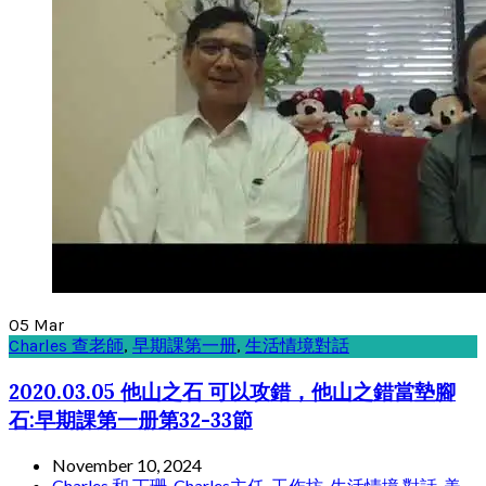
05
Mar
Charles 查老師
,
早期課第一册
,
生活情境對話
2020.03.05 他山之石 可以攻錯，他山之錯當墊腳
石:早期課第一册第32-33節
November 10, 2024
Charles 和 丁珊
,
Charles主任
,
工作坊
,
生活情境 對話
,
美