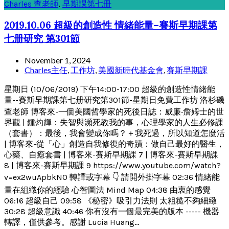
Charles 查老師
,
早期課第七冊
2019.10.06 超級的創造性 情緒能量–賽斯早期課第
七册研究 第301節
November 1, 2024
Charles主任
,
工作坊
,
美國新時代基金會
,
賽斯早期課
星期日 (10/06/2019) 下午14:00-17:00 超級的創造性情緒能
量--賽斯早期課第七册研究第301節-星期日免費工作坊 洛杉磯
查老師 博客來-一個美國哲學家的死後日誌：威廉‧詹姆士的世
界觀 | 鍾灼輝：失智與瀕死教我的事，心理學家的人生必修課
（套書）：最後，我會變成你嗎？＋我死過，所以知道怎麼活
| 博客來-從「心」創造自我修復的奇蹟：做自己最好的醫生，
心藥、自癒套書 | 博客來-賽斯早期課 7 | 博客來-賽斯早期課
8 | 博客來-賽斯早期課 9 https://www.youtube.com/watch?
v=ex2wuApbkN0 轉譯或字幕 👇 請開外掛字幕 02:36 情緒能
量在組織你的經驗 心智圖法 Mind Map 04:38 由衷的感覺
06:16 超級自己 09:58 《秘密》吸引力法則 太粗糙不夠細緻
30:28 超級意識 40:46 你有沒有一個最完美的版本 ----- 機器
轉譯，僅供參考。感謝 Lucia Huang...