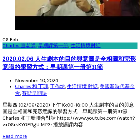
06
Feb
Charles 查老師
,
早期課第一册
,
生活情境對話
2020.02.06 人生劇本的目的與意圖是全相圖和完形
意識的學習方式：早期課第一册第31節
November 10, 2024
Charles 和 丁珊
,
工作坊
,
生活情境 對話
,
美國新時代基金
會
,
賽斯早期課
星期四 (02/06/2020) 下午16:00-18:00 人生劇本的目的與意
圖是全相圖和完形意識的學習方式：早期課第一册第31節
Charles 和丁珊聯合對話 https://www.youtube.com/watch?
v=0SikKY0FRgU MP3: 播放講課內容
Read more