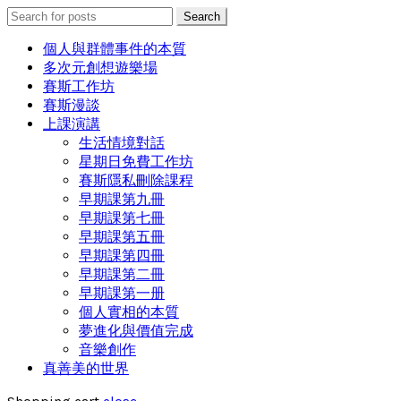
Search
Search
for:
個人與群體事件的本質
多次元創想遊樂場
賽斯工作坊
賽斯漫談
上課演講
生活情境對話
星期日免費工作坊
賽斯隱私刪除課程
早期課第九冊
早期課第七冊
早期課第五冊
早期課第四冊
早期課第二冊
早期課第一册
個人實相的本質
夢進化與價值完成
音樂創作
真善美的世界