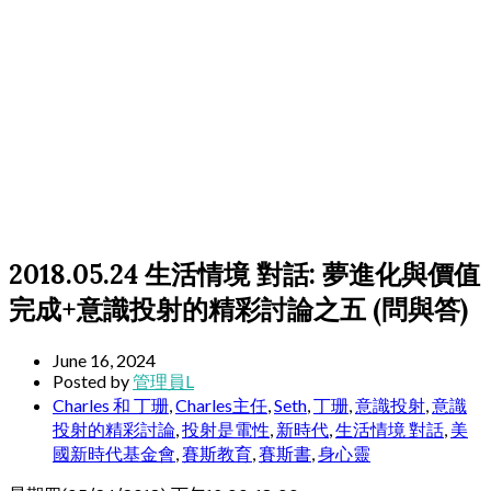
2018.05.24 生活情境 對話: 夢進化與價值
完成+意識投射的精彩討論之五 (問與答)
June 16, 2024
Posted by
管理員L
Charles 和 丁珊
,
Charles主任
,
Seth
,
丁珊
,
意識投射
,
意識
投射的精彩討論
,
投射是電性
,
新時代
,
生活情境 對話
,
美
國新時代基金會
,
賽斯教育
,
賽斯書
,
身心靈