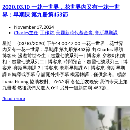
2020.03.10 一花一世界，花世界內又有一花一世
界：早期課 第九册第453節
November 17, 2024
Charles主任
,
工作坊
,
美國新時代基金會
,
賽斯早期課
星期二 (03/10/2020) 下午14:00-17:00 一花一世界，花世界
內又有一花一世界：早期課 第九册第453節 由 Charles 導讀
博客來-漫遊前世今生：超靈七號系列一 | 博客來-穿梭幻相實
相：超靈七號系列二 | 博客來-時間預言：超靈七號系列三 | 博
客來-賽斯早期課 7 | 博客來-賽斯早期課 8 | 博客來-賽斯早期
課 9 轉譯或字幕 👇 請開外掛字幕 機器轉譯，僅供參考。感謝
Lucia Huang 協助校對。 0:02 啊 各位朋友晚安 我們今天上第
九冊喔 然後我們又進入 0:11 另外一個新節啊 453節...
Read more