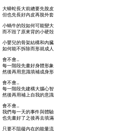
大蟒蛇長大前總要先脫皮
但也先長好內皮再脫外套
小蝸牛的殻如何可能變大
而不毀了原來背的小硬殻
小嬰兒的骨架結構和內臓
如何能不拆除而形就成人
會不會…
每一階段先畫好身體形象
然後再用意識填補成身形
會不會…
每一階段先建構大腦心智
然後再用補上自我的意識
會不會…
我們每一天的事件與體驗
也先畫好了之後再去填滿
只要不阻礙內在的能量流