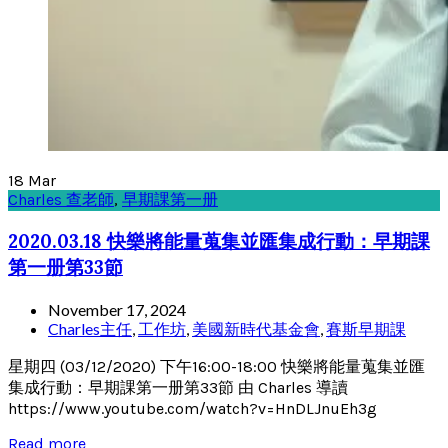
18
Mar
Charles 查老師
,
早期課第一册
2020.03.18 快樂將能量蒐集並匯集成行動：早期課
第一册第33節
November 17, 2024
Charles主任
,
工作坊
,
美國新時代基金會
,
賽斯早期課
星期四 (03/12/2020) 下午16:00-18:00 快樂將能量蒐集並匯
集成行動：早期課第一册第33節 由 Charles 導讀
https://www.youtube.com/watch?v=HnDLJnuEh3g
Read more