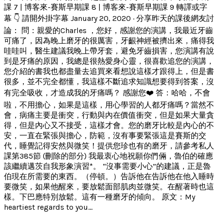
課 7 | 博客來-賽斯早期課 8 | 博客來-賽斯早期課 9 轉譯或字
幕 👇 請開外掛字幕 January 20, 2020 · 分享昨天的課後網友討
論： 問：親愛的Charles ，您好，感謝您的演講，我最近牙齒
可痛了，因為晚上磨牙的很厲害，牙齦神經被擠出來，痛得我
哇哇叫，醫生建議我晚上帶牙套，避免牙齒損害，您演講有說
到是牙痛的原因，我總是很熱愛身心靈，很喜歡追您的演講，
您介紹的書我也都盡量去追買來看想說這樣才跟得上，但是書
很多，並不完全都懂，我這樣不斷追求知識想要得到答案，沒
有完全吸收，才造成我的牙痛嗎？ 感謝您❤️ 答：哈哈，不會
啦，不用擔心，如果是這樣，用心學習的人都牙痛嗎？當然不
會，病痛主要是衝突，行動與內在價值衝突，但是如果大量貪
得，但是內心又不接受，這樣才會。您的磨牙比較是內心的不
安，一直在緊張與擔心，防範，沒有事要緊張這是賽斯的交
代，睡覺記得安然與微笑！提供您珍也有的磨牙，請參考私人
課第385節 (刪除的部分) 我最衷心地祝願你們倆，魯伯的確應
該繼續邁茨自我形象演習*。 “沒事需要小心”的建議，正是魯
伯現在所需要的東西。（停頓。）告訴他在告訴他在他入睡時
要微笑，如果他醒來，要放鬆面部肌肉並微笑。在醒著時也這
樣。下巴應特別放鬆。這有一種磨牙的傾向。 原文：My
heartiest regards to you...