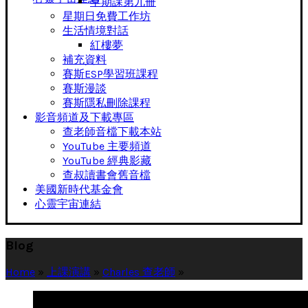
早期課第九冊
星期日免費工作坊
生活情境對話
紅樓夢
補充資料
賽斯ESP學習班課程
賽斯漫談
賽斯隱私刪除課程
影音頻道及下載專區
查老師音檔下載本站
YouTube 主要頻道
YouTube 經典影藏
查叔讀書會舊音檔
美國新時代基金會
心靈宇宙連結
Blog
Home
»
上課演講
»
Charles 查老師
»