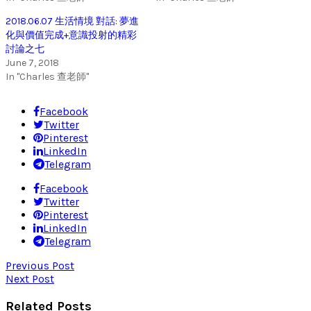
2018.06.07 生活情境 對話: 夢進
化與價值完成+意識投射的精彩
討論之七
June 7, 2018
In "Charles 查老師"
Facebook
Twitter
Pinterest
LinkedIn
Telegram
Facebook
Twitter
Pinterest
LinkedIn
Telegram
Previous Post
Next Post
Related Posts