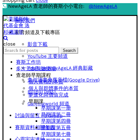
Shopping cart
close
NewAgeLA 查老師的賽斯小小電台:
@NewAgeLA
關於我們
影音頻道及下載專區
close
影音下載
Search
Search
for:
YouTube 主要頻道
賽斯工作坊
YouTube NewAgeLA 經典影藏
多次元創想遊樂場
查老師早期課程
查叔讀書會舊音檔(Google Drive)
個人實相的本質
個人與群體事件的本質
Bilibili (B站)
夢進化與價值完成
早期課
Ganjingworld 頻道
早期課第一册
早期課第二冊
討論與留言 FB Group
早期課第四冊
賽斯資料相關年表
早期課第五冊
早期課第七冊
心靈宇宙連結