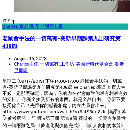
17
Sep
Charles 查老師
,
早期課第九冊
老鼠會手法的一切萬有-賽斯早期課第九册研究第
438節
August 15, 2023
Charles主任
,
一切萬有
,
工作坊
,
美國新時代基金會
,
賽斯
早期課
星期二 (09/17/2019) 下午14:00-17:00 老鼠會手法的一切萬
有-賽斯早期課第九册研究第438節 由 Charles 導讀 其實人生
不必一定那麽確定，因為，你的內在都會做對你最有利最有效
的安排。 你完全接受所有的東西。就是全然自由。 你要不要
接受你自己？先跟你的感覺相處，內在力量會出來。
https://www.youtube.com/watch?v=9at85dd6zIc 轉譯字幕
👇 參考章節： 早期課第三冊 第138節 賽斯的 一切萬有創造性
的三個兩難之局 《夢進化與價值完成》 《個人實相的本質》