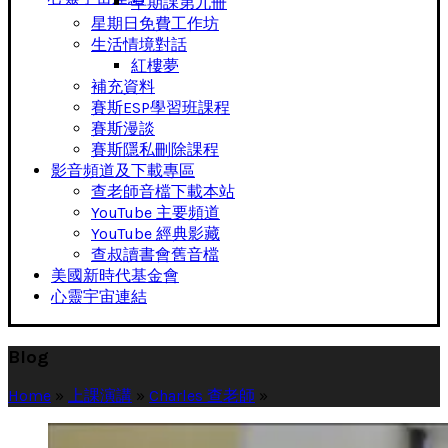
早期課第九冊
星期日免費工作坊
生活情境對話
紅樓夢
補充資料
賽斯ESP學習班課程
賽斯漫談
賽斯隱私刪除課程
影音頻道及下載專區
查老師音檔下載本站
YouTube 主要頻道
YouTube 經典影藏
查叔讀書會舊音檔
美國新時代基金會
心靈宇宙連結
Blog
Home
»
上課演講
»
Charles 查老師
»