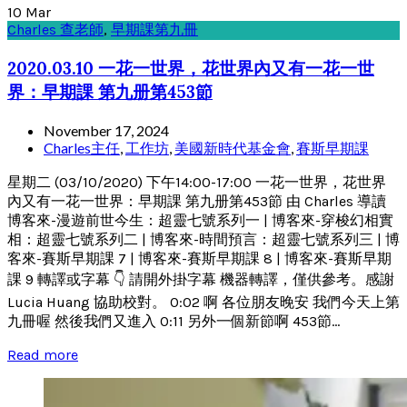
10
Mar
Charles 查老師
,
早期課第九冊
2020.03.10 一花一世界，花世界內又有一花一世
界：早期課 第九册第453節
November 17, 2024
Charles主任
,
工作坊
,
美國新時代基金會
,
賽斯早期課
星期二 (03/10/2020) 下午14:00-17:00 一花一世界，花世界
內又有一花一世界：早期課 第九册第453節 由 Charles 導讀
博客來-漫遊前世今生：超靈七號系列一 | 博客來-穿梭幻相實
相：超靈七號系列二 | 博客來-時間預言：超靈七號系列三 | 博
客來-賽斯早期課 7 | 博客來-賽斯早期課 8 | 博客來-賽斯早期
課 9 轉譯或字幕 👇 請開外掛字幕 機器轉譯，僅供參考。感謝
Lucia Huang 協助校對。 0:02 啊 各位朋友晚安 我們今天上第
九冊喔 然後我們又進入 0:11 另外一個新節啊 453節...
Read more