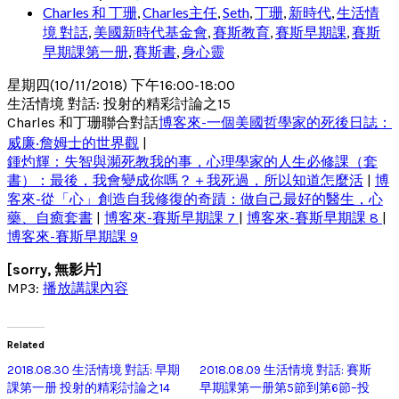
Charles 和 丁珊
,
Charles主任
,
Seth
,
丁珊
,
新時代
,
生活情
境 對話
,
美國新時代基金會
,
賽斯教育
,
賽斯早期課
,
賽斯
早期課第一册
,
賽斯書
,
身心靈
星期四(10/11/2018) 下午16:00-18:00
生活情境 對話: 投射的精彩討論之15
Charles 和丁珊聯合對話
博客來-一個美國哲學家的死後日誌：
威廉‧詹姆士的世界觀
|
鍾灼輝：失智與瀕死教我的事，心理學家的人生必修課（套
書）：最後，我會變成你嗎？＋我死過，所以知道怎麼活
|
博
客來-從「心」創造自我修復的奇蹟：做自己最好的醫生，心
藥、自癒套書
|
博客來-賽斯早期課 7
|
博客來-賽斯早期課 8
|
博客來-賽斯早期課 9
[sorry, 無影片]
MP3:
播放講課內容
Related
2018.08.30 生活情境 對話: 早期
2018.08.09 生活情境 對話: 賽斯
課第一册 投射的精彩討論之14
早期課第一册第5節到第6節–投