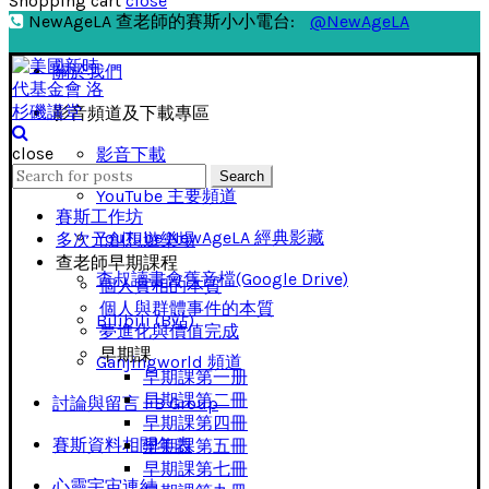
Shopping cart
close
NewAgeLA 查老師的賽斯小小電台:
@NewAgeLA
關於我們
影音頻道及下載專區
close
影音下載
Search
Search
for:
YouTube 主要頻道
賽斯工作坊
YouTube NewAgeLA 經典影藏
多次元創想遊樂場
查老師早期課程
查叔讀書會舊音檔(Google Drive)
個人實相的本質
個人與群體事件的本質
Bilibili (B站)
夢進化與價值完成
早期課
Ganjingworld 頻道
早期課第一册
早期課第二冊
討論與留言 FB Group
早期課第四冊
賽斯資料相關年表
早期課第五冊
早期課第七冊
心靈宇宙連結