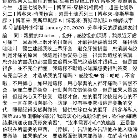
創造性與人生過程的全貌-星期日免費工作坊 博客來-漫遊前世
今生：超靈七號系列一 | 博客來-穿梭幻相實相：超靈七號系
列二 | 博客來-時間預言：超靈七號系列三 | 博客來-賽斯早期
課 7 | 博客來-賽斯早期課 8 | 博客來-賽斯早期課 9 轉譯或字
幕 👇 請開外掛字幕 January 20, 2020 · 分享昨天的課後網友討
論： 問：親愛的Charles ，您好，感謝您的演講，我最近牙齒
可痛了，因為晚上磨牙的很厲害，牙齦神經被擠出來，痛得我
哇哇叫，醫生建議我晚上帶牙套，避免牙齒損害，您演講有說
到是牙痛的原因，我總是很熱愛身心靈，很喜歡追您的演講，
您介紹的書我也都盡量去追買來看想說這樣才跟得上，但是書
很多，並不完全都懂，我這樣不斷追求知識想要得到答案，沒
有完全吸收，才造成我的牙痛嗎？ 感謝您❤️ 答：哈哈，不會
啦，不用擔心，如果是這樣，用心學習的人都牙痛嗎？當然不
會，病痛主要是衝突，行動與內在價值衝突，但是如果大量貪
得，但是內心又不接受，這樣才會。您的磨牙比較是內心的不
安，一直在緊張與擔心，防範，沒有事要緊張這是賽斯的交
代，睡覺記得安然與微笑！提供您珍也有的磨牙，請參考私人
課第385節 (刪除的部分) 我最衷心地祝願你們倆，魯伯的確應
該繼續邁茨自我形象演習*。 “沒事需要小心”的建議，正是魯
伯現在所需要的東西。（停頓。）告訴他在告訴他在他入睡時
要微笑，如果他醒來，要放鬆面部肌肉並微笑。在醒著時也這