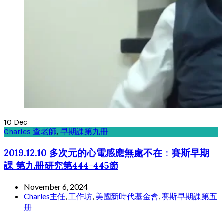
10
Dec
Charles 查老師
,
早期課第九冊
2019.12.10 多次元的心電感應無處不在：賽斯早期
課 第九册研究第444-445節
November 6, 2024
Charles主任
,
工作坊
,
美國新時代基金會
,
賽斯早期課第五
册