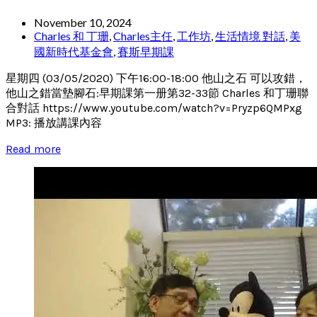
November 10, 2024
Charles 和 丁珊
,
Charles主任
,
工作坊
,
生活情境 對話
,
美
國新時代基金會
,
賽斯早期課
星期四 (03/05/2020) 下午16:00-18:00 他山之石 可以攻錯，
他山之錯當墊腳石:早期課第一册第32-33節 Charles 和丁珊聯
合對話 https://www.youtube.com/watch?v=Pryzp6QMPxg
MP3: 播放講課內容
Read more