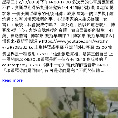
星期二 (12/10/2019) 下午14:00-17:00 多次元的心電感應無處
不在：賽斯早期課第九册研究第444-445節 洛杉磯 查老師 博
客來-一個美國哲學家的死後日誌：威廉‧詹姆士的世界觀 | 鍾
灼輝：失智與瀕死教我的事，心理學家的人生必修課（套
書）：最後，我會變成你嗎？＋我死過，所以知道怎麼活 | 博
客來-從「心」創造自我修復的奇蹟：做自己最好的醫生，心
藥、自癒套書 | 博客來-賽斯早期課 7 | 博客來-賽斯早期課 8 |
博客來-賽斯早期課 9 https://www.youtube.com/watch?
v=wRaQBqUZfkc 上集轉譯或字幕 👇 請開外掛字幕 02:00 物
質世界是一種投射 07:29 「信念創造實相」是第三個自己 上
一層的信念 09:30 珍跟羅是同一個存有 13:43 賽斯談的「
counterpart」 27:18 《存乎一心》現代禪師雷普斯 34:03
「珍跟羅你們是同個存有 可是你們是完全不同的個體 ...
Read more