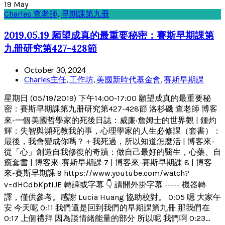
19
May
Charles 查老師
,
早期課第九冊
2019.05.19 願望成真的最重要秘密：賽斯早期課第
九册研究第427-428節
October 30, 2024
Charles主任
,
工作坊
,
美國新時代基金會
,
賽斯早期課
星期日 (05/19/2019) 下午14:00-17:00 願望成真的最重要秘
密：賽斯早期課第九册研究第427-428節 洛杉磯 查老師 博客
來-一個美國哲學家的死後日誌：威廉‧詹姆士的世界觀 | 鍾灼
輝：失智與瀕死教我的事，心理學家的人生必修課（套書）：
最後，我會變成你嗎？＋我死過，所以知道怎麼活 | 博客來-
從「心」創造自我修復的奇蹟：做自己最好的醫生，心藥、自
癒套書 | 博客來-賽斯早期課 7 | 博客來-賽斯早期課 8 | 博客
來-賽斯早期課 9 https://www.youtube.com/watch?
v=dHCdbKptIJE 轉譯或字幕 👇 請開外掛字幕 ----- 機器轉
譯，僅供參考。感謝 Lucia Huang 協助校對。 0:05 嗯 大家午
安 今天呢 0:11 我們還是回到我們的早期課第九冊 那我們在
0:17 上個禮拜 因為談情緒能量的部分 所以呢 我們啊 0:23...