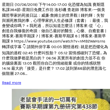
星期日 (10/06/2019) 下午14:00-17:00 化恐懼為知識 賽斯隱
私課384節-星期日免費工作坊 洛杉磯 查老師 博客來-一個美
國哲學家的死後日誌：威廉‧詹姆士的世界觀 | 鍾灼輝：失智
與瀕死教我的事，心理學家的人生必修課（套書）：最後，我
會變成你嗎？＋我死過，所以知道怎麼活 | 博客來-從「心」
創造自我修復的奇蹟：做自己最好的醫生，心藥、自癒套書 |
博客來-賽斯早期課 7 | 博客來-賽斯早期課 8 | 博客來-賽斯早
期課 9 https://www.youtube.com/watch?v=nMB2WaHsrns
轉譯或字幕 👇 請開外掛字幕 00:05 開悟過程: 就是把恐懼化為
知識的過程 02:45 什麽叫投胎？ 05:12 當情感碰到了恐懼... 為
什麽我做夢都是黑白的？ 06:56 其實所有的創造力並不在 你
的腦袋裏面 13:05 觀照你自己的情緒能量 或你的情感狀態
14:16 最大的「接受」是什麽？ 17:02 談到第88節的潛意識七
個階層 27:08...
Read more