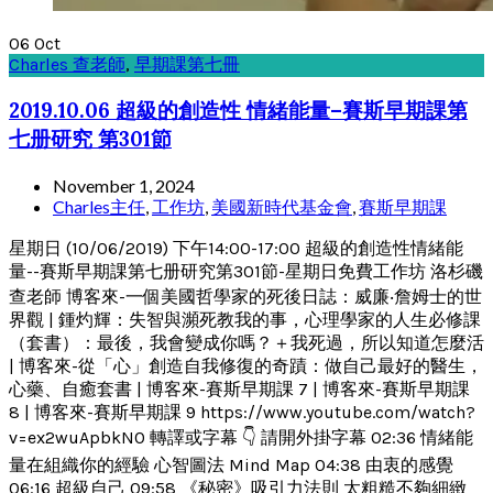
06
Oct
Charles 查老師
,
早期課第七冊
2019.10.06 超級的創造性 情緒能量–賽斯早期課第
七册研究 第301節
November 1, 2024
Charles主任
,
工作坊
,
美國新時代基金會
,
賽斯早期課
星期日 (10/06/2019) 下午14:00-17:00 超級的創造性情緒能
量--賽斯早期課第七册研究第301節-星期日免費工作坊 洛杉磯
查老師 博客來-一個美國哲學家的死後日誌：威廉‧詹姆士的世
界觀 | 鍾灼輝：失智與瀕死教我的事，心理學家的人生必修課
（套書）：最後，我會變成你嗎？＋我死過，所以知道怎麼活
| 博客來-從「心」創造自我修復的奇蹟：做自己最好的醫生，
心藥、自癒套書 | 博客來-賽斯早期課 7 | 博客來-賽斯早期課
8 | 博客來-賽斯早期課 9 https://www.youtube.com/watch?
v=ex2wuApbkN0 轉譯或字幕 👇 請開外掛字幕 02:36 情緒能
量在組織你的經驗 心智圖法 Mind Map 04:38 由衷的感覺
06:16 超級自己 09:58 《秘密》吸引力法則 太粗糙不夠細緻