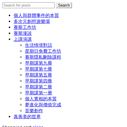
Search
Search
for:
個人與群體事件的本質
多次元創想遊樂場
賽斯工作坊
賽斯漫談
上課演講
生活情境對話
星期日免費工作坊
賽斯隱私刪除課程
早期課第九冊
早期課第七冊
早期課第五冊
早期課第四冊
早期課第二冊
早期課第一册
個人實相的本質
夢進化與價值完成
音樂創作
真善美的世界