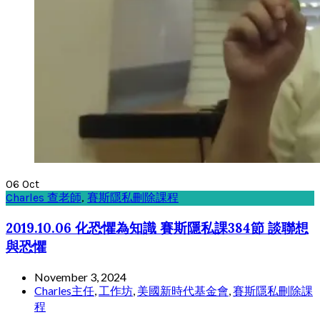
06
Oct
Charles 查老師
,
賽斯隱私刪除課程
2019.10.06 化恐懼為知識 賽斯隱私課384節 談聯想
與恐懼
November 3, 2024
Charles主任
,
工作坊
,
美國新時代基金會
,
賽斯隱私刪除課
程