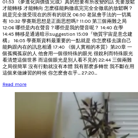
01:53 《夢進化與價值完成》真的想要有所改變的話 先要放鬆
才能轉移 才能轉向 怎麽樣能夠徹底完完全全徹底的放鬆啊？
就是完全接受現在的所有的狀況 06:50 老鼠會手法的一切萬
有 10:32 學賽斯思想是正面思想嗎? 11:00 第三個兩難之局
12:06 哪些是內在聲音？哪些是我的聲音呢？ 14:40 在學
14:45 轉移是通過暗示suggestion 15:09『物質宇宙是意念建
構』 16:05 學賽斯資料最重要的一點就是 你怎麽樣去讓自己
能夠跟內在的訊息相通 17:40 《個人實相的本質》第20章 一
個孤獨孤寂的人 他會用一個很特殊的眼光 很銳利而特殊眼光
看清楚這個世界 而這個眼光是別人看不見的 22:44 三個兩難
之局很簡單 沒有行動就沒有本體 我有那麽多轉世 我不斷在用
這個來做練習的時候 你怎麽會在乎... 27:20...
Read more