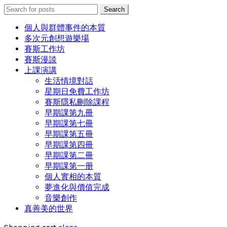
Search
Search
for:
個人與群體事件的本質
多次元創想遊樂場
賽斯工作坊
賽斯漫談
上課演講
生活情境對話
星期日免費工作坊
賽斯隱私刪除課程
早期課第九冊
早期課第七冊
早期課第五冊
早期課第四冊
早期課第二冊
早期課第一册
個人實相的本質
夢進化與價值完成
音樂創作
真善美的世界