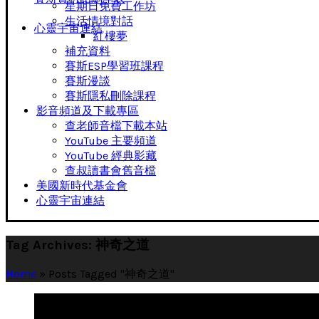
星期日免費工作坊
生活情境對話
心靈宇宙連結
紅樓夢
補充資料
賽斯ESP學習班課程
賽斯漫談
賽斯隱私刪除課程
影音頻道及下載專區
查老師音檔下載本站
YouTube 主要頻道
YouTube 經典影藏
查叔讀書會舊音檔
美國新時代基金會
心靈宇宙連結
Tag Archives: 神奇之道
Home
»
Posts Tagged "神奇之道"