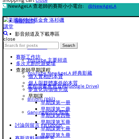
Shopping cart
close
NewAgeLA 查老師的賽斯小小電台:
@NewAgeLA
關於我們
影音頻道及下載專區
close
Search
Search
影音下載
for:
賽斯工作坊
YouTube 主要頻道
多次元創想遊樂場
查老師早期課程
YouTube NewAgeLA 經典影藏
個人實相的本質
個人與群體事件的本質
查叔讀書會舊音檔(Google Drive)
夢進化與價值完成
早期課
Bilibili (B站)
早期課第一册
早期課第二冊
Ganjingworld 頻道
早期課第四冊
早期課第五冊
討論與留言 FB Group
早期課第七冊
早期課第九冊
賽斯資料相關年表